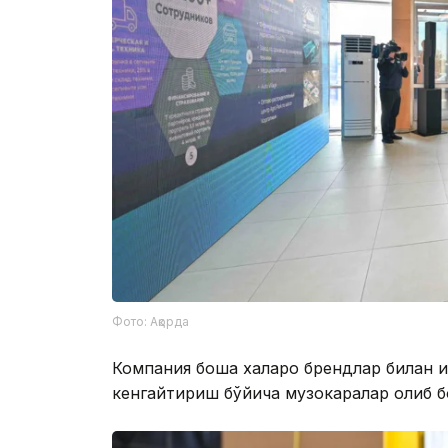
Фото: Ақорда
Компания бошқа халқаро брендлар билан 
кенгайтириш бўйича музокаралар олиб б