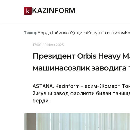
KAZINFORM
Ақорда
Тайинлов
Ҳодиса
Қонун ва интизом
Ко
Тренд:
17:00, 19 Июн 2025
Президент Orbis Heavy M
машинасозлик заводига
ASTANA. Kazinform - Қасим-Жомарт То
йиғувчи завод фаолияти билан таниш
берди.