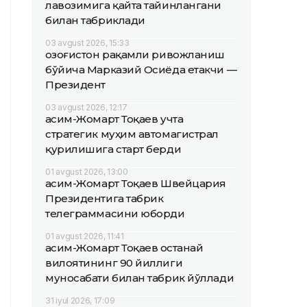
лавозимига қайта тайинлангани
билан табриклади
03 avgust 2026, 15:33
Қозоғистон рақамли ривожланиш
бўйича Марказий Осиёда етакчи —
Президент
03 avgust 2026, 12:17
Қасим-Жомарт Тоқаев учта
стратегик муҳим автомагистрал
қурилишига старт берди
01 avgust 2026, 13:00
Қасим-Жомарт Тоқаев Швейцария
Президентига табрик
телеграммасини юборди
01 avgust 2026, 11:41
Қасим-Жомарт Тоқаев Қостанай
вилоятининг 90 йиллиги
муносабати билан табрик йўллади
31 iyul 2026, 17:09