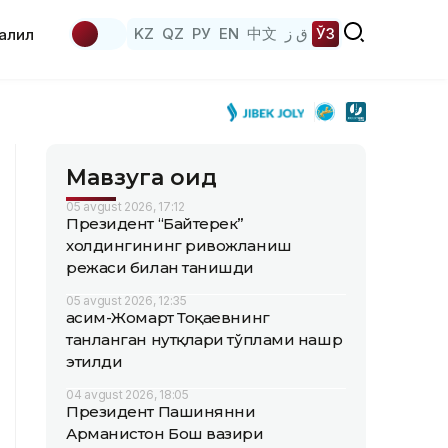
KZ
QZ
РУ
EN
中文
ق ز
ЎЗ
аҳлил
Мавзуга оид
05 avgust 2026, 17:12
Президент “Байтерек”
холдингининг ривожланиш
режаси билан танишди
05 avgust 2026, 12:35
Қасим-Жомарт Тоқаевнинг
танланган нутқлари тўплами нашр
этилди
04 avgust 2026, 18:05
Президент Пашинянни
Арманистон Бош вазири