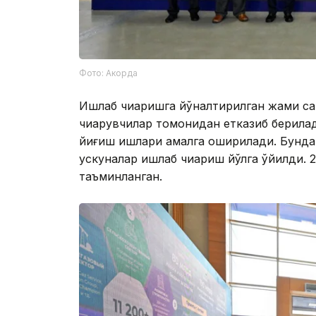
Фото: Акорда
Ишлаб чиқаришга йўналтирилган жами са
чиқарувчилар томонидан етказиб берила
йиғиш ишлари амалга оширилади. Бундан
ускуналар ишлаб чиқариш йўлга қўйилди.
таъминланган.