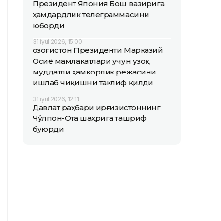
Президент Япония Бош вазирига
ҳамдардлик телеграммасини
юборди
31 iyul 2026, 15:00
Қозоғистон Президенти Марказий
Осиё мамлакатлари учун узоқ
муддатли ҳамкорлик режасини
ишлаб чиқишни таклиф қилди
31 iyul 2026, 12:11
Давлат раҳбари Қирғизистоннинг
Чўлпон-Ота шаҳрига ташриф
буюрди