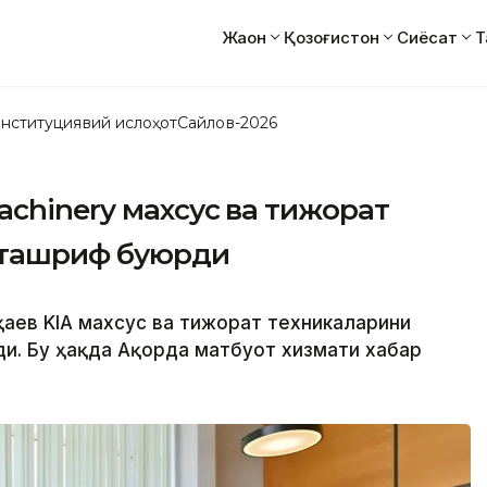
Жаҳон
Қозоғистон
Сиёсат
Т
нституциявий ислоҳот
Сайлов-2026
achinery махсус ва тижорат
 ташриф буюрди
қаев KIA махсус ва тижорат техникаларини
ди. Бу ҳақда Ақорда матбуот хизмати хабар