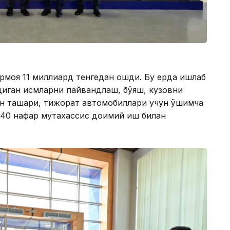
рмоя 11 миллиард тенгедан ошди. Бу ерда ишлаб
диган қисмларни пайвандлаш, бўяш, кузовни
 ташқари, тижорат автомобиллари учун қўшимча
 240 нафар мутахассис доимий иш билан