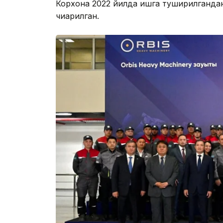
Корхона 2022 йилда ишга туширилгандан
чиқарилган.