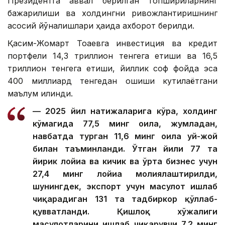
Президентга аввал берилган топшириқларнинг
бажарилиши ва холдингни ривожлантиришнинг
асосий йўналишлари ҳақида ахборот берилди.
Қасим-Жомарт Тоқаевга инвестиция ва кредит
портфели 14,3 триллион тенгега етиши ва 16,5
триллион тенгега етиши, йиллик соф фойда эса
400 миллиард тенгедан ошиши кутилаётгани
маълум қилинди.
— 2025 йил натижаларига кўра, холдинг
кўмагида 77,5 минг оила, жумладан,
навбатда турган 11,6 минг оила уй-жой
билан таъминланди. Ўтган йили 77 та
йирик лойиҳа ва кичик ва ўрта бизнес учун
27,4 минг лойиҳа молиялаштирилди,
шунингдек, экспорт учун маҳсулот ишлаб
чиқарадиган 131 та тадбиркор қўллаб-
қувватланди. Қишлоқ хўжалиги
маҳсулотларини ишлаб чиқарувчи 7,2 минг