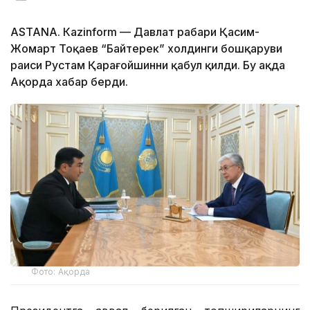
ASTANА. Каzinform — Давлат раҳбари Қасим-
Жомарт Тоқаев “Байтерек” холдинги бошқаруви
раиси Рустам Қарағойшинни қабул қилди. Бу ҳақда
Ақорда хабар берди.
Фото: Ақорда