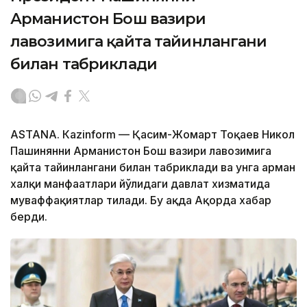
Арманистон Бош вазири
лавозимига қайта тайинлангани
билан табриклади
ASTANА. Кazinform — Қасим-Жомарт Тоқаев Никол
Пашинянни Арманистон Бош вазири лавозимига
қайта тайинлангани билан табриклади ва унга арман
халқи манфаатлари йўлидаги давлат хизматида
муваффақиятлар тилади. Бу ҳақда Ақорда хабар
берди.