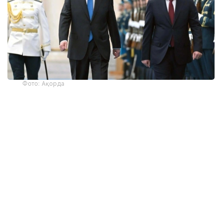
Фото: Ақорда
— Никол Пашинян илиқ сўзлар учун
миннатдорчилик билдирди ва Қозоғистон
Президенти ва халқига Қурултой
сайловларини муваффақиятли ўтказишни
тилади. Президент ва Бош вазир
Қозоғистон-Арманистон
муносабатларининг жадал
ривожланишидан мамнун эканликларини
таъкидладилар ва икки мамлакат