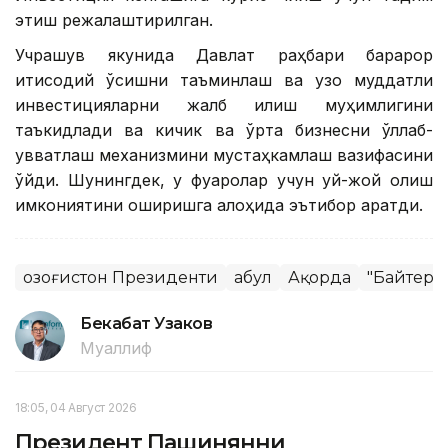
этиш режалаштирилган.
Учрашув якунида Давлат раҳбари барқарор
иқтисодий ўсишни таъминлаш ва узоқ муддатли
инвестицияларни жалб қилиш муҳимлигини
таъкидлади ва кичик ва ўрта бизнесни қўллаб-
қувватлаш механизмини мустаҳкамлаш вазифасини
қўйди. Шунингдек, у фуқаролар учун уй-жой олиш
имкониятини оширишга алоҳида эътибор қаратди.
Қозоғистон Президенти
Қабул
Ақорда
"Байтере
Бекабат Узаков
Муаллиф
18:05, 04 Август 2026
Президент Пашинянни