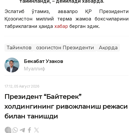
тайинланди, – дейилади хабарда.
Эслатиб ўтамиз, аввалроқ ҚР Президенти
Қозоғистон миллий терма жамоа боксчиларини
табриклагани ҳақида
хабар
берган эдик.
Тайинлов
Қозоғистон Президенти
Ақорда
Бекабат Узаков
Муаллиф
17:12, 05 Август 2026
Президент “Байтерек”
холдингининг ривожланиш режаси
билан танишди