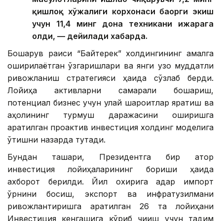
қишлоқ хўжалиги корхонаси баҳорги экиш
учун 11,4 минг дона техникани ижарага
олди, — дейилади хабарда.
Бошқарув раиси “Байтерек” холдингининг амалга
оширилаётган ўзгаришлари ва янги узоқ муддатли
ривожланиш стратегияси ҳақида сўзлаб берди.
Лойиҳа активларни самарали бошқариш,
потенциал бизнес учун қулай шароитлар яратиш ва
аҳолининг турмуш даражасини оширишга
қаратилган проактив инвестиция холдинг моделига
ўтишни назарда тутади.
Бундан ташқари, Президентга бир қатор
инвестиция лойиҳаларининг бориши ҳақида
ахборот берилди. Йил охирига қадар импорт
ўрнини босиш, экспорт ва инфратузилмани
ривожлантиришга қаратилган 26 та лойиҳани
Инвестиция кенгашига кўриб чиқиш учун тақдим