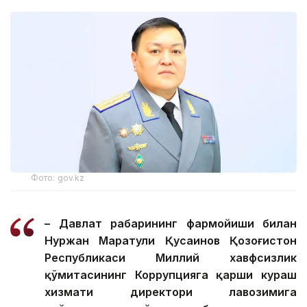
Фото: gov.kz
– Давлат раҳбарининг фармойиши билан
Нуржан Маратули Қусаинов Қозоғистон
Республикаси Миллий хавфсизлик
қўмитасининг Коррупцияга қарши кураш
хизмати директори лавозимига