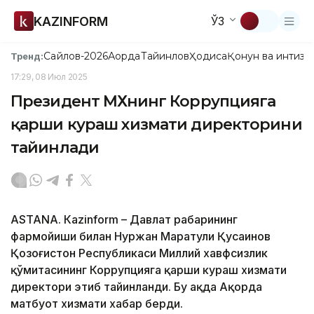
KAZINFORM
ЎЗ
Сайлов-2026
Ақорда
Тайинлов
Ҳодиса
Қонун ва интизо
Тренд:
17:29, 08 Июл 2025
Президент МХҚнинг Коррупцияга
қарши кураш хизмати директорини
тайинлади
ASTANА. Кazinform – Давлат раҳбарининг
фармойиши билан Нуржан Маратули Қусаинов
Қозоғистон Республикаси Миллий хавфсизлик
қўмитасининг Коррупцияга қарши кураш хизмати
директори этиб тайинланди. Бу ҳақда Ақорда
матбуот хизмати хабар берди.