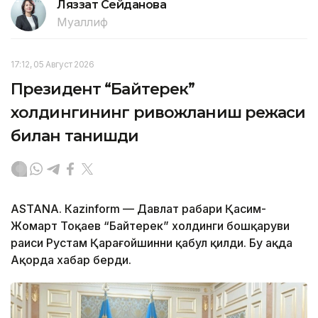
Ляззат Сейданова
Муаллиф
17:12, 05 Август 2026
Президент “Байтерек”
холдингининг ривожланиш режаси
билан танишди
ASTANА. Каzinform — Давлат раҳбари Қасим-
Жомарт Тоқаев “Байтерек” холдинги бошқаруви
раиси Рустам Қарағойшинни қабул қилди. Бу ҳақда
Ақорда хабар берди.