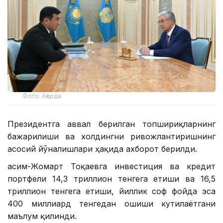
Фото: Ақорда
Президентга аввал берилган топшириқларнинг
бажарилиши ва холдингни ривожлантиришнинг
асосий йўналишлари ҳақида ахборот берилди.
Қасим-Жомарт Тоқаевга инвестиция ва кредит
портфели 14,3 триллион тенгега етиши ва 16,5
триллион тенгега етиши, йиллик соф фойда эса
400 миллиард тенгедан ошиши кутилаётгани
маълум қилинди.