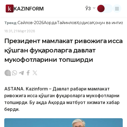
KAZINFORM
ЎЗ
Сайлов-2026
Ақорда
Тайинлов
Ҳодиса
Қонун ва интизо
Тренд:
16:31, 21 Март 2026
Президент мамлакат ривожига ҳисса
қўшган фуқароларга давлат
мукофотларини топширди
ASTANA. Kazinform – Давлат раҳбари мамлакат
ривожига ҳисса қўшган фуқароларга мукофотларни
топширди. Бу ҳақда Ақорда матбуот хизмати хабар
берди.