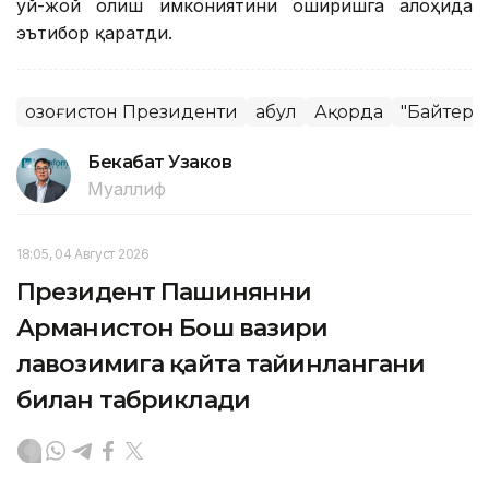
уй-жой олиш имкониятини оширишга алоҳида
эътибор қаратди.
Қозоғистон Президенти
Қабул
Ақорда
"Байтере
Бекабат Узаков
Муаллиф
18:05, 04 Август 2026
Президент Пашинянни
Арманистон Бош вазири
лавозимига қайта тайинлангани
билан табриклади