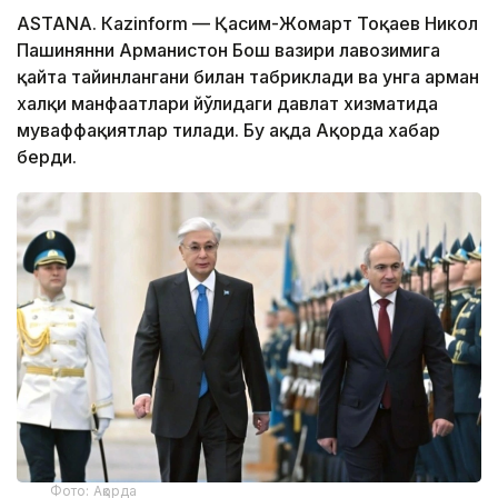
ASTANА. Кazinform — Қасим-Жомарт Тоқаев Никол
Пашинянни Арманистон Бош вазири лавозимига
қайта тайинлангани билан табриклади ва унга арман
халқи манфаатлари йўлидаги давлат хизматида
муваффақиятлар тилади. Бу ҳақда Ақорда хабар
берди.
Фото: Ақорда