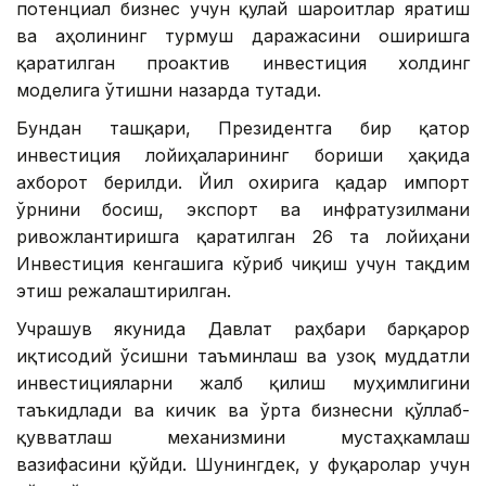
потенциал бизнес учун қулай шароитлар яратиш
ва аҳолининг турмуш даражасини оширишга
қаратилган проактив инвестиция холдинг
моделига ўтишни назарда тутади.
Бундан ташқари, Президентга бир қатор
инвестиция лойиҳаларининг бориши ҳақида
ахборот берилди. Йил охирига қадар импорт
ўрнини босиш, экспорт ва инфратузилмани
ривожлантиришга қаратилган 26 та лойиҳани
Инвестиция кенгашига кўриб чиқиш учун тақдим
этиш режалаштирилган.
Учрашув якунида Давлат раҳбари барқарор
иқтисодий ўсишни таъминлаш ва узоқ муддатли
инвестицияларни жалб қилиш муҳимлигини
таъкидлади ва кичик ва ўрта бизнесни қўллаб-
қувватлаш механизмини мустаҳкамлаш
вазифасини қўйди. Шунингдек, у фуқаролар учун