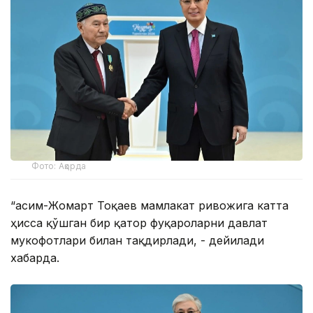
Фото: Ақорда
“Қасим-Жомарт Тоқаев мамлакат ривожига катта
ҳисса қўшган бир қатор фуқароларни давлат
мукофотлари билан тақдирлади, - дейилади
хабарда.