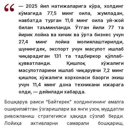
— 2025 йил натижаларига кўра, холдинг
кўмагида 77,5 минг оила, жумладан,
навбатда турган 11,6 минг оила уй-жой
билан таъминланди. Ўтган йили 77 та
йирик лойиҳа ва кичик ва ўрта бизнес учун
27,4 минг лойиҳа молиялаштирилди,
шунингдек, экспорт учун маҳсулот ишлаб
чиқарадиган 131 та тадбиркор қўллаб-
қувватланди. Қишлоқ хўжалиги
маҳсулотларини ишлаб чиқарувчи 7,2 минг
қишлоқ хўжалиги корхонаси баҳорги экиш
учун 11,4 минг дона техникани ижарага
олди, — дейилади хабарда.
Бошқарув раиси “Байтерек” холдингининг амалга
оширилаётган ўзгаришлари ва янги узоқ муддатли
ривожланиш стратегияси ҳақида сўзлаб берди.
Лойиҳа активларни самарали бошқариш,