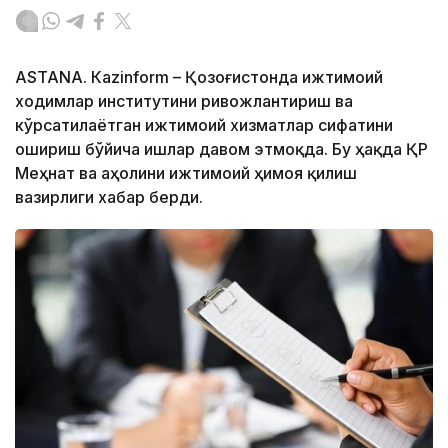
ASTANА. Кazinform – Қозоғистонда ижтимоий
ходимлар институтини ривожлантириш ва
кўрсатилаётган ижтимоий хизматлар сифатини
ошириш бўйича ишлар давом этмоқда. Бу ҳақда ҚР
Меҳнат ва аҳолини ижтимоий ҳимоя қилиш
вазирлиги хабар берди.