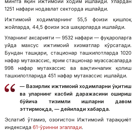
мингга яқин ижтимоий ходим ишлайди. Улардан
1251 нафари нодавлат секторда ишлайди.
Ижтимоий ходимларнинг 55,5 фоизи қишлоқ
жойларда, 44,5 фоизи эса шаҳарларда ишлайди.
Уларнинг аксарияти — 9532 нафари — фуқароларга
уйда махсус ижтимоий хизматлар кўрсатади.
Бундан ташқари, стационар ташкилотларда 1020
нафар мутахассис, ярим стационар муассасаларда
998 нафар мутахассис ва вақтинчалик қолиш
ташкилотларида 451 нафар мутахассис ишлайди.
— Вазирлик ижтимоий ходимларни ўқитиш
ва уларнинг касбий даражасини ошириш
бўйича тизимли ишларни давом
эттирмоқда, — дейилади хабарда.
Эслатиб ўтамиз, Қозоғистон Ижтимоий тараққиёт
индексида
61-ўринни эгаллади
.