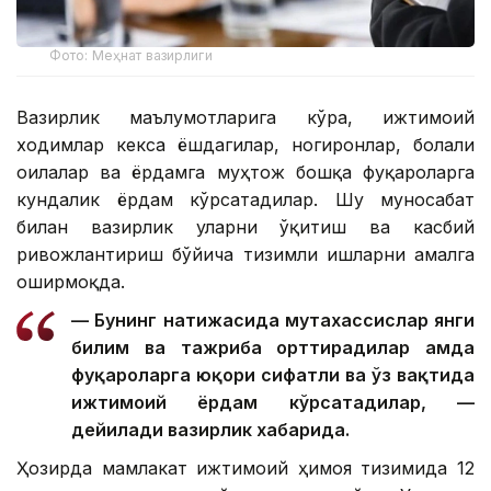
Фото: Меҳнат вазирлиги
Вазирлик маълумотларига кўра, ижтимоий
ходимлар кекса ёшдагилар, ногиронлар, болали
оилалар ва ёрдамга муҳтож бошқа фуқароларга
кундалик ёрдам кўрсатадилар. Шу муносабат
билан вазирлик уларни ўқитиш ва касбий
ривожлантириш бўйича тизимли ишларни амалга
оширмоқда.
— Бунинг натижасида мутахассислар янги
билим ва тажриба орттирадилар ҳамда
фуқароларга юқори сифатли ва ўз вақтида
ижтимоий ёрдам кўрсатадилар, —
дейилади вазирлик хабарида.
Ҳозирда мамлакат ижтимоий ҳимоя тизимида 12