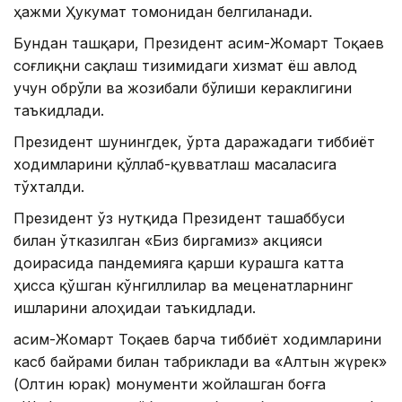
ҳажми Ҳукумат томонидан белгиланади.
Бундан ташқари, Президент Қасим-Жомарт Тоқаев
соғлиқни сақлаш тизимидаги хизмат ёш авлод
учун обрўли ва жозибали бўлиши кераклигини
таъкидлади.
Президент шунингдек, ўрта даражадаги тиббиёт
ходимларини қўллаб-қувватлаш масаласига
тўхталди.
Президент ўз нутқида Президент ташаббуси
билан ўтказилган «Биз биргамиз» акцияси
доирасида пандемияга қарши курашга катта
ҳисса қўшган кўнгиллилар ва меценатларнинг
ишларини алоҳидаи таъкидлади.
Қасим-Жомарт Тоқаев барча тиббиёт ходимларини
касб байрами билан табриклади ва «Алтын жүрек»
(Олтин юрак) монументи жойлашган боғга