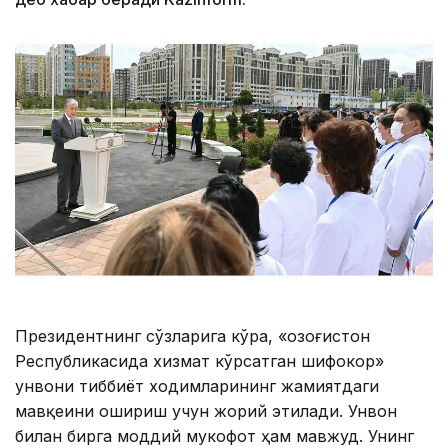
Президентнинг сўзларига кўра, «Қозоғистон
Республикасида хизмат кўрсатган шифокор»
унвони тиббиёт ходимларининг жамиятдаги
мавқеини ошириш учун жорий этилади. Унвон
билан бирга моддий мукофот ҳам мавжуд. Унинг