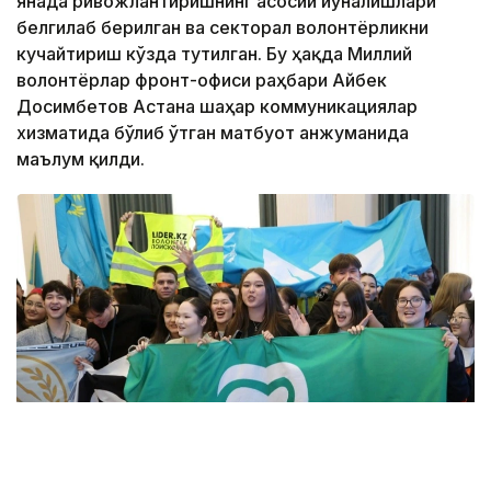
янада ривожлантиришнинг асосий йўналишлари
белгилаб берилган ва секторал волонтёрликни
кучайтириш кўзда тутилган. Бу ҳақда Миллий
волонтёрлар фронт-офиси раҳбари Айбек
Досимбетов Астана шаҳар коммуникациялар
хизматида бўлиб ўтган матбуот анжуманида
маълум қилди.
Фото: Алмати ҳокимлиги