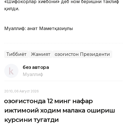
«Шифокорлар хиёбони» деб ном беришни таклиф
қилди.
Муаллиф: Қанат Маметқазиулы
Тиббиёт
Жамият
Қозоғистон Президенти
без автора
Муаллиф
20:10, 06 Август 2026
Қозоғистонда 12 минг нафар
ижтимоий ходим малака ошириш
курсини тугатди