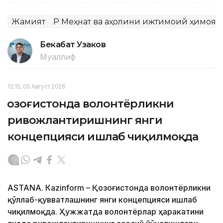
Жамият
ҚР Меҳнат ва аҳолини ижтимоий ҳимоя
Бекабат Узаков
Муаллиф
12:15, 05 Август 2026
Қозоғистонда волонтёрликни
ривожлантиришнинг янги
концепцияси ишлаб чиқилмоқда
ASTANА. Кazinform – Қозоғистонда волонтёрликни
қўллаб-қувватлашнинг янги концепцияси ишлаб
чиқилмоқда. Ҳужжатда волонтёрлар ҳаракатини