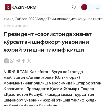
KAZINFORM
ЎЗ
Сайлов-2026
Ақорда
Тайинлов
Ҳодиса
Қонун ва интизо
Тренд:
18:21, 18 Июн 2021
Президент «Қозоғистонда хизмат
кўрсатган шифокор» унвонини
жорий этишни таклиф қилди
NUR-SULTAN. Kazinform - Бугун пойтахтда
жойлашган «Алтын жүрек» (Олтин юрак)
монументининг очилиш маросимида иштирок этган
Қозоғистон Президенти Қасим-Жомарт Тоқаев
«Қозоғистон Республикасида хизмат кўрсатган
шифокор» унвонини жорий этишни таклиф қилди,
деб хабар беради Kazinform.