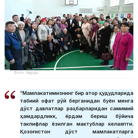
Фото: Ақорда
“Мамлакатимизнинг бир қатор ҳудудларида
табиий офат рўй берганидан буён менга
дўст давлатлар раҳбарларидан самимий
ҳамдардликк, ёрдам бериш бўйича
таклифлар ёзилган мактублар келаяпти.
Қозоғистон дўст мамлакатларга