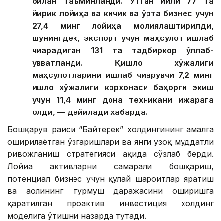
билан таъминланди. Ўтган йили 77 та
йирик лойиҳа ва кичик ва ўрта бизнес учун
27,4 минг лойиҳа молиялаштирилди,
шунингдек, экспорт учун маҳсулот ишлаб
чиқарадиган 131 та тадбиркор қўллаб-
қувватланди. Қишлоқ хўжалиги
маҳсулотларини ишлаб чиқарувчи 7,2 минг
қишлоқ хўжалиги корхонаси баҳорги экиш
учун 11,4 минг дона техникани ижарага
олди, — дейилади хабарда.
Бошқарув раиси “Байтерек” холдингининг амалга
оширилаётган ўзгаришлари ва янги узоқ муддатли
ривожланиш стратегияси ҳақида сўзлаб берди.
Лойиҳа активларни самарали бошқариш,
потенциал бизнес учун қулай шароитлар яратиш
ва аҳолининг турмуш даражасини оширишга
қаратилган проактив инвестиция холдинг
моделига ўтишни назарда тутади.