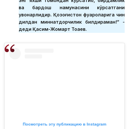
энг яхши томондан кўрсатиб, бирдамлик
ва бардош намунасини кўрсатгани
қувонарлидир. Қозоғистон фуқароларига чин
дилдан миннатдорчилик билдираман!” -
деди Қасим-Жомарт Тоқаев.
Посмотреть эту публикацию в Instagram