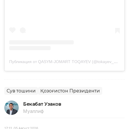
Публикация от QASYM-JOMART TOQAYEV (@tokayev_online)
Сув тошқини
Қозоғистон Президенти
Бекабат Узаков
Муаллиф
17:12, 05 Август 2026