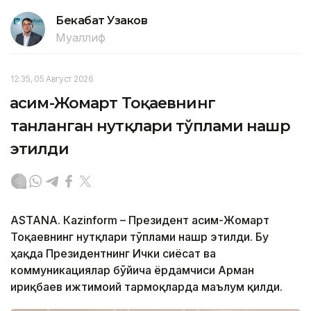
Бекабат Узаков
Муаллиф
12:35, 05 Август 2026
Қасим-Жомарт Тоқаевнинг
танланган нутқлари тўплами нашр
этилди
ASTANА. Кazinform – Президент Қасим-Жомарт
Тоқаевнинг нутқлари тўплами нашр этилди. Бу
ҳақда Президентнинг Ички сиёсат ва
коммуникациялар бўйича ёрдамчиси Арман
Қириқбаев ижтимоий тармоқларда маълум қилди.