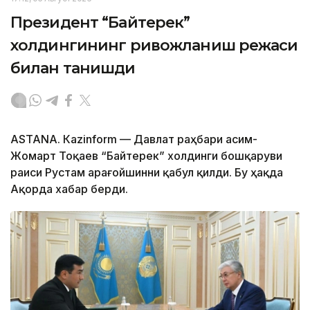
Президент “Байтерек”
холдингининг ривожланиш режаси
билан танишди
ASTANА. Каzinform — Давлат раҳбари Қасим-
Жомарт Тоқаев “Байтерек” холдинги бошқаруви
раиси Рустам Қарағойшинни қабул қилди. Бу ҳақда
Ақорда хабар берди.