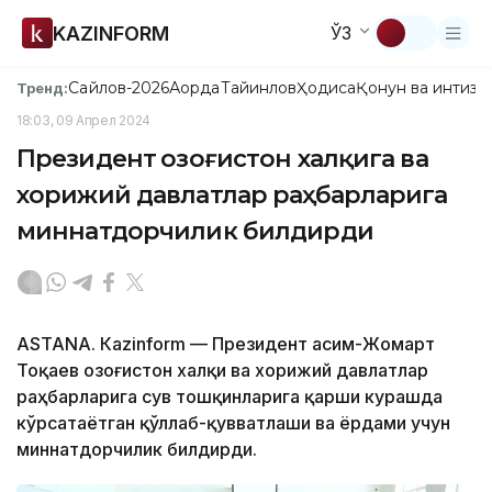
KAZINFORM
ЎЗ
Сайлов-2026
Ақорда
Тайинлов
Ҳодиса
Қонун ва интизо
Тренд:
18:03, 09 Апрел 2024
Президент Қозоғистон халқига ва
хорижий давлатлар раҳбарларига
миннатдорчилик билдирди
ASTANА. Кazinform — Президент Қасим-Жомарт
Тоқаев Қозоғистон халқи ва хорижий давлатлар
раҳбарларига сув тошқинларига қарши курашда
кўрсатаётган қўллаб-қувватлаши ва ёрдами учун
миннатдорчилик билдирди.