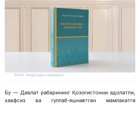
Фото: видеодан скриншот
Бу — Давлат раҳбарининг Қозоғистонни адолатли,
хавфсиз ва гуллаб-яшнаётган мамлакатга
айлантириш бўйича буюк идеалининг сўз билан
йўғрилган хулосаси.
– Азиз дўстлар! Сўзларнинг қадрини
тушунадиган ақлли, очиқ фикрли