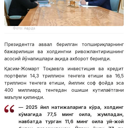
Фото: Ақорда
Президентга аввал берилган топшириқларнинг
бажарилиши ва холдингни ривожлантиришнинг
асосий йўналишлари ҳақида ахборот берилди.
Қасим-Жомарт Тоқаевга инвестиция ва кредит
портфели 14,3 триллион тенгега етиши ва 16,5
триллион тенгега етиши, йиллик соф фойда эса
400 миллиард тенгедан ошиши кутилаётгани
маълум қилинди.
— 2025 йил натижаларига кўра, холдинг
кўмагида 77,5 минг оила, жумладан,
навбатда турган 11,6 минг оила уй-жой