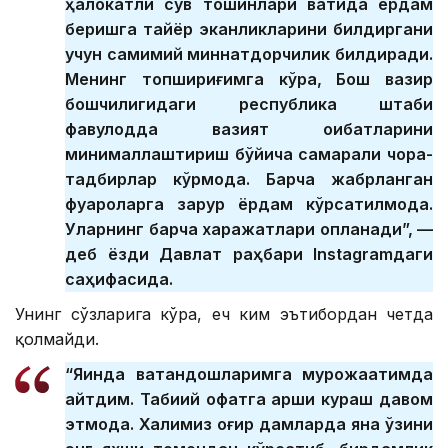
ҳалокатли сув тошқинлари вақтида ёрдам
беришга тайёр эканликларини билдиргани
учун самимий миннатдорчилик билдиради.
Менинг топшириғимга кўра, Бош вазир
бошчилигидаги республика штаби
фавқулодда вазият оқибатларини
минималлаштириш бўйича самарали чора-
тадбирлар кўрмоқда. Барча жабрланган
фуқароларга зарур ёрдам кўрсатилмоқда.
Уларнинг барча харажатлари қопланади”, —
деб ёзди Давлат раҳбари Instagramдаги
саҳифасида.
Унинг сўзларига кўра, ҳеч ким эътибордан четда
қолмайди.
“Яқинда ватандошларимга мурожаатимда
айтдим. Табиий офатга қарши кураш давом
этмоқда. Халқимиз оғир дамларда яна ўзини