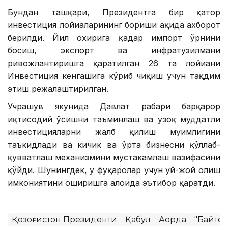
Бундан ташқари, Президентга бир қатор
инвестиция лойиҳаларининг бориши ҳақида ахборот
берилди. Йил охирига қадар импорт ўрнини
босиш, экспорт ва инфратузилмани
ривожлантиришга қаратилган 26 та лойиҳани
Инвестиция кенгашига кўриб чиқиш учун тақдим
этиш режалаштирилган.
Учрашув якунида Давлат раҳбари барқарор
иқтисодий ўсишни таъминлаш ва узоқ муддатли
инвестицияларни жалб қилиш муҳимлигини
таъкидлади ва кичик ва ўрта бизнесни қўллаб-
қувватлаш механизмини мустаҳкамлаш вазифасини
қўйди. Шунингдек, у фуқаролар учун уй-жой олиш
имкониятини оширишга алоҳида эътибор қаратди.
Қозоғистон Президенти
Қабул
Ақорда
"Байтер