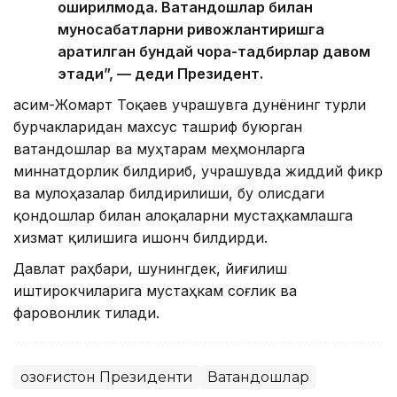
оширилмоқда. Ватандошлар билан
муносабатларни ривожлантиришга
қаратилган бундай чора-тадбирлар давом
этади”, — деди Президент.
Қасим-Жомарт Тоқаев учрашувга дунёнинг турли
бурчакларидан махсус ташриф буюрган
ватандошлар ва муҳтарам меҳмонларга
миннатдорлик билдириб, учрашувда жиддий фикр
ва мулоҳазалар билдирилиши, бу олисдаги
қондошлар билан алоқаларни мустаҳкамлашга
хизмат қилишига ишонч билдирди.
Давлат раҳбари, шунингдек, йиғилиш
иштирокчиларига мустаҳкам соғлик ва
фаровонлик тилади.
Қозоғистон Президенти
Ватандошлар