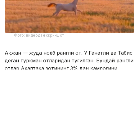
Фото: видеодан скриншот
Ақжан — жуда ноёб рангли от. У Ганатли ва Табис
деган туркман отларидан туғилган. Бундай рангли
отлар Ахалтака зотининг 3% дан камроғини
ташкил қилади.
Шунинг учун Ақжаннинг шуҳрати бутун дунёга ва
ижтимоий тармоқларда тарқалди.
Даштдан олинган видео 2 миллиондан ортиқ
ўқувчига эга машҳур блогер Дастан
Мухаметраҳимнинг саҳифасида эълон қилинди.
— Сунъий интеллектдан яхшироқ. Чунки у