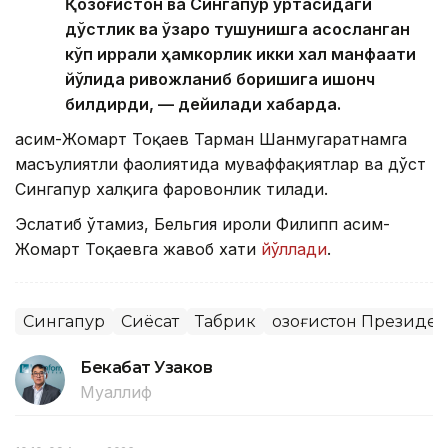
Қозоғистон ва Сингапур ўртасидаги
дўстлик ва ўзаро тушунишга асосланган
кўп қиррали ҳамкорлик икки халқ манфаати
йўлида ривожланиб боришига ишонч
билдирди, — дейилади хабарда.
Қасим-Жомарт Тоқаев Тарман Шанмугаратнамга
масъулиятли фаолиятида муваффақиятлар ва дўст
Сингапур халқига фаровонлик тилади.
Эслатиб ўтамиз, Бельгия Қироли Филипп Қасим-
Жомарт Тоқаевга жавоб хати
йўллади
.
Сингапур
Сиёсат
Табрик
Қозоғистон Президе
Бекабат Узаков
Муаллиф