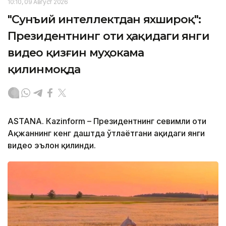
10:10, 09 Август 2026
"Сунъий интеллектдан яхшироқ":
Президентнинг оти ҳақидаги янги
видео қизғин муҳокама
қилинмоқда
ASTANА. Кazinform – Президентнинг севимли оти
Ақжаннинг кенг даштда ўтлаётгани ҳақидаги янги
видео эълон қилинди.