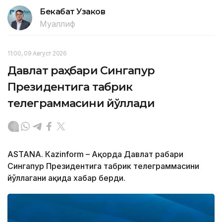
Бекабат Узаков
Муаллиф
11:00, 09 Август 2026
Давлат раҳбари Сингапур
Президентига табрик
телеграммасини йўллади
ASTANА. Кazinform – Ақорда Давлат раҳбари
Сингапур Президентига табрик телеграммасини
йўллагани ҳақида хабар берди.