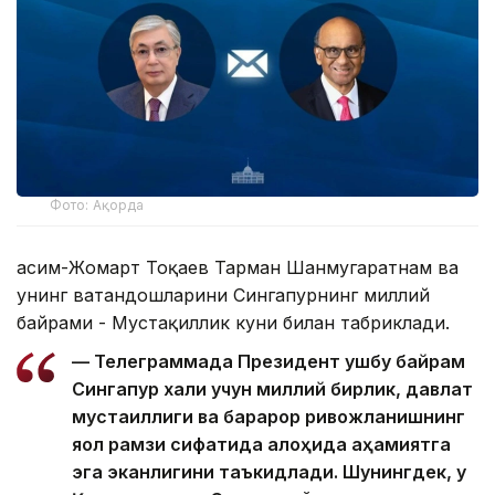
Фото: Ақорда
Қасим-Жомарт Тоқаев Тарман Шанмугаратнам ва
унинг ватандошларини Сингапурнинг миллий
байрами - Мустақиллик куни билан табриклади.
— Телеграммада Президент ушбу байрам
Сингапур халқи учун миллий бирлик, давлат
мустақиллиги ва барқарор ривожланишнинг
яққол рамзи сифатида алоҳида аҳамиятга
эга эканлигини таъкидлади. Шунингдек, у