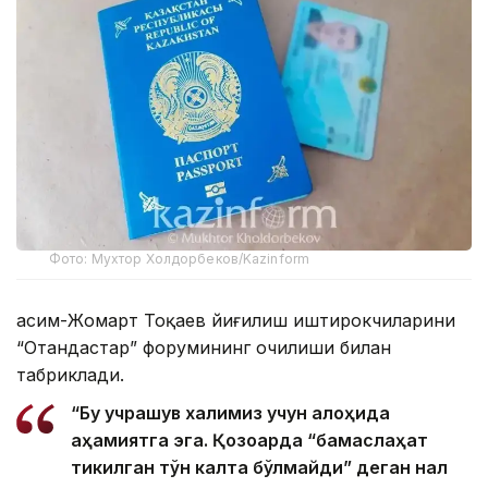
Фото: Мухтор Холдорбеков/Kazinform
Қасим-Жомарт Тоқаев йиғилиш иштирокчиларини
“Отандастар” форумининг очилиши билан
табриклади.
“Бу учрашув халқимиз учун алоҳида
аҳамиятга эга. Қозоқарда “бамаслаҳат
тикилган тўн калта бўлмайди” деган нақл