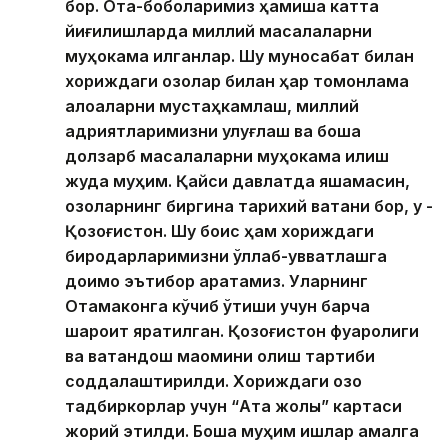
бор. Ота-боболаримиз ҳамиша катта
йиғилишларда миллий масалаларни
муҳокама қилганлар. Шу муносабат билан
хориждаги қозоқлар билан ҳар томонлама
алоқаларни мустаҳкамлаш, миллий
қадриятларимизни улуғлаш ва бошқа
долзарб масалаларни муҳокама қилиш
жуда муҳим. Қайси давлатда яшамасин,
қозоқларнинг биргина тарихий ватани бор, у -
Қозоғистон. Шу боис ҳам хориждаги
биродарларимизни қўллаб-қувватлашга
доимо эътибор қаратамиз. Уларнинг
Отамаконга кўчиб ўтиши учун барча
шароит яратилган. Қозоғистон фуқаролиги
ва ватандош мақомини олиш тартиби
соддалаштирилди. Хориждаги қозоқ
тадбиркорлар учун “Ата жолы” картаси
жорий этилди. Бошқа муҳим ишлар амалга