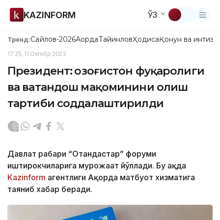
KAZINFORM
ЎЗ
Сайлов-2026
Ақорда
Тайинлов
Ҳодиса
Қонун ва интизо
Тренд:
17:25, 11 Октябр 2023
Президент: Қозоғистон фуқаролиги
ва ватандош мақоминини олиш
тартиби соддалаштирилди
Давлат раҳбари “Отандастар” форуми
иштирокчиларига мурожаат йўллади. Бу ҳақда
Kazinform
агентлиги Ақорда матбуот хизматига
таяниб хабар беради.