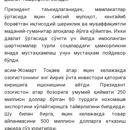
Президент таъкидлаганидек, мамлакатлар
ўртасида яқин сиёсий мулоқот, кенгайиб
бораётган иқтисодий шериклик ва муваффақиятли
маданий-гуманитар алоқалар йўлга қўйилган. Икки
давлат ўртасида сўнгги уч йилда имзоланган
шартномалар турли соҳалардаги ҳамкорликни
янада мустаҳкамлаш учун мустаҳкам пойдевор
бўлди.
Қасим-Жомарт Тоқаев Қатар яқин келажакда
Қозоғистоннинг энг йирик ўнта инвестори қаторига
киришига ишонишини айтди. Президент
Қозоғистон Қатар бозорига умумий қиймати 250
миллион доллар бўлган 60 турдаги нохомашё
экспортини кўпайтиришга тайёрлигини билдирди.
Шу билан бирга, яқин келажакда товар
айланмасини 500 миллион долларга етказиш
ҳақида сўз юритилди.