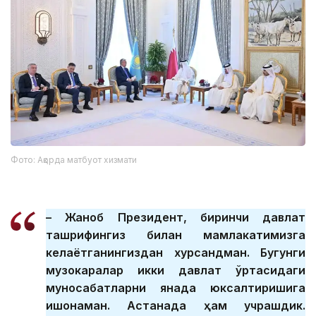
Фото: Ақорда матбуот хизмати
– Жаноб Президент, биринчи давлат
ташрифингиз билан мамлакатимизга
келаётганингиздан хурсандман. Бугунги
музокаралар икки давлат ўртасидаги
муносабатларни янада юксалтиришига
ишонаман. Астанада ҳам учрашдик.