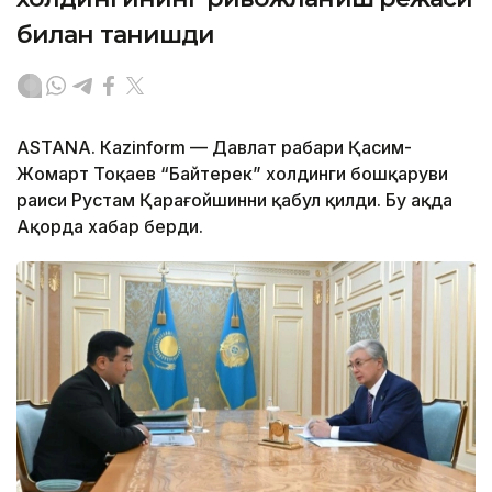
билан танишди
ASTANА. Каzinform — Давлат раҳбари Қасим-
Жомарт Тоқаев “Байтерек” холдинги бошқаруви
раиси Рустам Қарағойшинни қабул қилди. Бу ҳақда
Ақорда хабар берди.