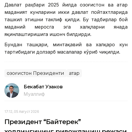
Давлат раҳбари 2025 йилда Қозоғистон ва Қатар
маданият кунларини икки давлат пойтахтларида
ташкил этишни таклиф қилди. Бу тадбирлар бой
маданий меросга эга халқларни янада
яқинлаштиришига ишонч билдирди.
Бундан ташқари, минтақавий ва халқаро кун
тартибидаги долзарб масалалар кўриб чиқилди.
Қозоғистон Президенти
Қатар
Бекабат Узаков
Муаллиф
17:12, 05 Август 2026
Президент “Байтерек”
холдингининг ривожланиш режаси