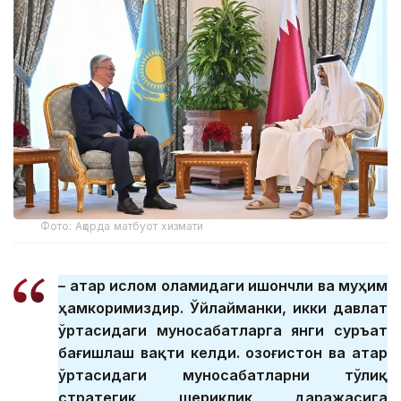
Фото: Ақорда матбуот хизмати
– Қатар ислом оламидаги ишончли ва муҳим
ҳамкоримиздир. Ўйлайманки, икки давлат
ўртасидаги муносабатларга янги суръат
бағишлаш вақти келди. Қозоғистон ва Қатар
ўртасидаги муносабатларни тўлиқ
стратегик шериклик даражасига