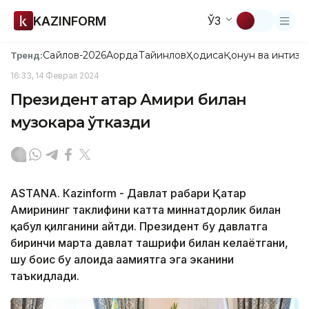
KAZINFORM
ЎЗ
Сайлов-2026
Ақорда
Тайинлов
Ҳодиса
Қонун ва интизо
Тренд:
16:33, 14 Феврал 2024
Президент Қатар Амири билан
музокара ўтказди
ASTANА. Кazinform - Давлат раҳбари Қатар
Амирининг таклифини катта миннатдорлик билан
қабул қилганини айтди. Президент бу давлатга
биринчи марта давлат ташрифи билан келаётгани,
шу боис бу алоҳида аҳамиятга эга эканини
таъкидлади.