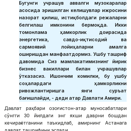
Бугунги учрашув аввалги музокаралар
асосида эришилган келишувлар ижросини
назорат қилиш, истиқболдаги режаларни
белгилаш имконини бермоқда. Икки
томонлама ҳамкорлик доирасида
энергетика, савдо-иқтисодий ва
сармоявий лойиҳаларни амалга
оширишдан манфаатдормиз. Ушбу ташриф
давомида Сиз мамлакатимизнинг йирик
бизнес вакиллари билан учрашувлар
ўтказасиз. Ишончим комилки, бу ушбу
соҳалардаги ҳамкорликни
ривожлантиришга янги суръат
бағишлайди, - деди Қатар Давлати Амири.
Давлат раҳбари Қозоғистон-Қатар муносабатлари
сўнгги 30 йилдаги энг яхши даврни бошдан
кечираётганини таъкидлаб, амирнинг Астанага
давлат ташрифини эслади.