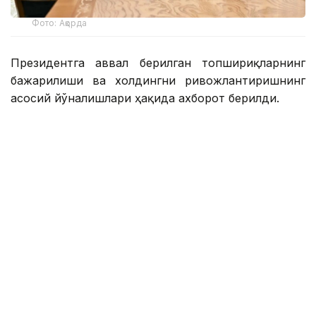
Фото: Ақорда
Президентга аввал берилган топшириқларнинг
бажарилиши ва холдингни ривожлантиришнинг
асосий йўналишлари ҳақида ахборот берилди.
Қасим-Жомарт Тоқаевга инвестиция ва кредит
портфели 14,3 триллион тенгега етиши ва 16,5
триллион тенгега етиши, йиллик соф фойда эса
400 миллиард тенгедан ошиши кутилаётгани
маълум қилинди.
— 2025 йил натижаларига кўра, холдинг
кўмагида 77,5 минг оила, жумладан,
навбатда турган 11,6 минг оила уй-жой
билан таъминланди. Ўтган йили 77 та
йирик лойиҳа ва кичик ва ўрта бизнес учун
27,4 минг лойиҳа молиялаштирилди,