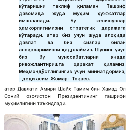
кўтаришни таклиф қиламан. Ташриф
давомида жуда муҳим ҳужжатлар
имзоланади. Бу келишувлар
ҳамкорлигимизни стратегик даражага
кўтаради. Қатар биз учун жуда алоҳида
давлат ва биз сизлар билан
алоқаларимизни қадрлаймиз. Шунинг учун
биз бу муносабатларни янада
ривожлантиришга ҳаракат қиламиз.
Меҳмондўстлигингиз учун миннатдормиз,
- деди Қасим-Жомарт Тоқаев.
Қатар Давлати Амири Шайх Тамим бин Ҳамад Ол
Соний Қозоғистон Президентининг ташрифи
муҳимлигини таъкидлади.