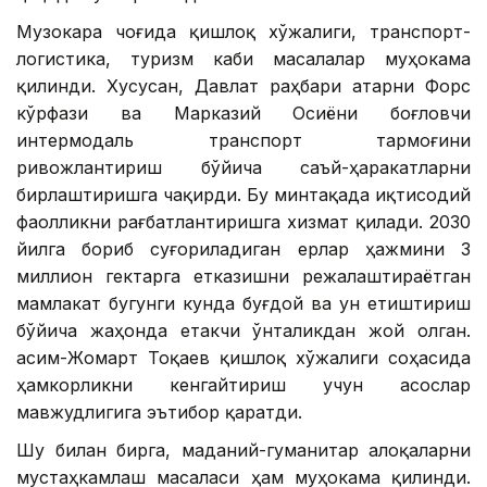
Музокара чоғида қишлоқ хўжалиги, транспорт-
логистика, туризм каби масалалар муҳокама
қилинди. Хусусан, Давлат раҳбари Қатарни Форс
кўрфази ва Марказий Осиёни боғловчи
интермодаль транспорт тармоғини
ривожлантириш бўйича саъй-ҳаракатларни
бирлаштиришга чақирди. Бу минтақада иқтисодий
фаолликни рағбатлантиришга хизмат қилади. 2030
йилга бориб суғориладиган ерлар ҳажмини 3
миллион гектарга етказишни режалаштираётган
мамлакат бугунги кунда буғдой ва ун етиштириш
бўйича жаҳонда етакчи ўнталикдан жой олган.
Қасим-Жомарт Тоқаев қишлоқ хўжалиги соҳасида
ҳамкорликни кенгайтириш учун асослар
мавжудлигига эътибор қаратди.
Шу билан бирга, маданий-гуманитар алоқаларни
мустаҳкамлаш масаласи ҳам муҳокама қилинди.