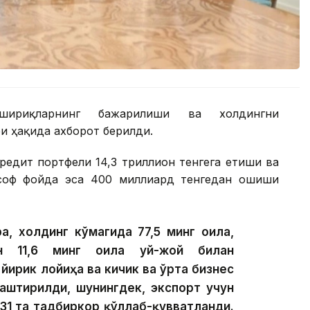
шириқларнинг бажарилиши ва холдингни
 ҳақида ахборот берилди.
редит портфели 14,3 триллион тенгега етиши ва
 соф фойда эса 400 миллиард тенгедан ошиши
а, холдинг кўмагида 77,5 минг оила,
ан 11,6 минг оила уй-жой билан
 йирик лойиҳа ва кичик ва ўрта бизнес
лаштирилди, шунингдек, экспорт учун
31 та тадбиркор қўллаб-қувватланди.