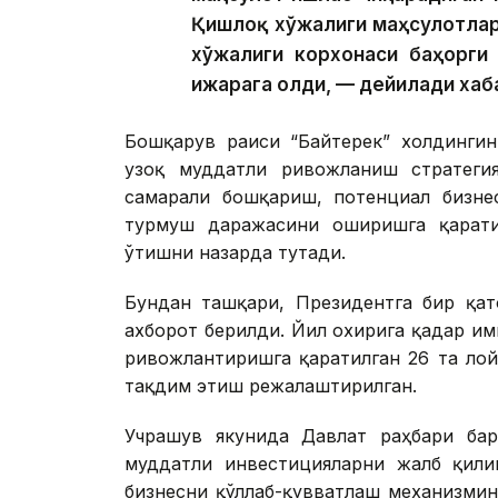
Қишлоқ хўжалиги маҳсулотлар
хўжалиги корхонаси баҳорги 
ижарага олди, — дейилади хаб
Бошқарув раиси “Байтерек” холдингин
узоқ муддатли ривожланиш стратегия
самарали бошқариш, потенциал бизне
турмуш даражасини оширишга қарати
ўтишни назарда тутади.
Бундан ташқари, Президентга бир қат
ахборот берилди. Йил охирига қадар и
ривожлантиришга қаратилган 26 та ло
тақдим этиш режалаштирилган.
Учрашув якунида Давлат раҳбари ба
муддатли инвестицияларни жалб қили
бизнесни қўллаб-қувватлаш механизми