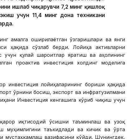
ини ишлаб чиқарувчи 7,2 минг қишлоқ
экиш учун 11,4 минг дона техникани
арда.
инг амалга оширилаётган ўзгаришлари ва янги
си ҳақида сўзлаб берди. Лойиҳа активларни
с учун қулай шароитлар яратиш ва аҳолининг
лган проактив инвестиция холдинг моделига
ор инвестиция лойиҳаларининг бориши ҳақида
мпорт ўрнини босиш, экспорт ва инфратузилмани
йиҳани Инвестиция кенгашига кўриб чиқиш учун
рқарор иқтисодий ўсишни таъминлаш ва узоқ
ш муҳимлигини таъкидлади ва кичик ва ўрта
ни мустаҳкамлаш вазифасини қўйди. Шунингдек,