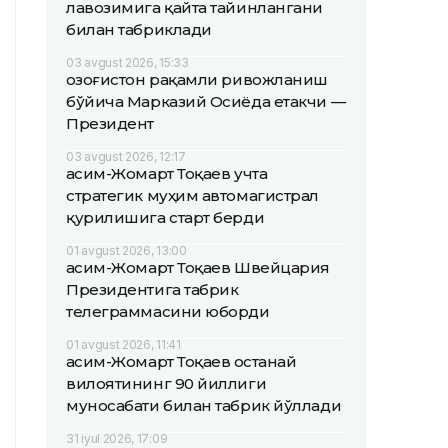
лавозимига қайта тайинлангани
билан табриклади
03 avgust 2026, 15:33
Қозоғистон рақамли ривожланиш
бўйича Марказий Осиёда етакчи —
Президент
03 avgust 2026, 12:17
Қасим-Жомарт Тоқаев учта
стратегик муҳим автомагистрал
қурилишига старт берди
01 avgust 2026, 13:00
Қасим-Жомарт Тоқаев Швейцария
Президентига табрик
телеграммасини юборди
01 avgust 2026, 11:41
Қасим-Жомарт Тоқаев Қостанай
вилоятининг 90 йиллиги
муносабати билан табрик йўллади
31 iyul 2026, 17:09