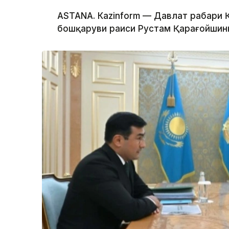
ASTANА. Каzinform — Давлат раҳбари
бошқаруви раиси Рустам Қарағойшинни