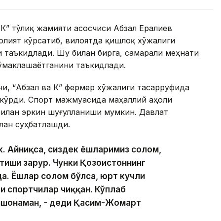
а К” тўлиқ жамияти асосчиси Абзал Ералиев
олият кўрсатиб, вилоятда қишлоқ хўжалиги
и таъкидлади. Шу билан бирга, самарали меҳнати
кўмаклашаётганини таъкидлади.
и, “Абзал ва К” фермер хўжалиги тасарруфида
 кўрди. Спорт мажмуасида маҳаллий аҳоли
ш билан эркин шуғулланиши мумкин. Давлат
лан суҳбатлашди.
к. Айниқса, сиздек ёшларимиз соғлом,
тиши зарур. Чунки Қозоғистоннинг
а. Ёшлар соғлом бўлса, юрт кучли
и спортчилар чиққан. Кўплаб
ишонаман, - деди Қасим-Жомарт