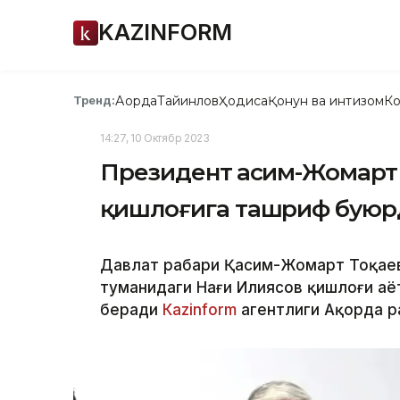
KAZINFORM
Ақорда
Тайинлов
Ҳодиса
Қонун ва интизом
Ко
Тренд:
14:27, 10 Октябр 2023
Президент Қасим-Жомарт
қишлоғига ташриф буюр
Давлат раҳбари Қасим-Жомарт Тоқае
туманидаги Нағи Илиясов қишлоғи ҳа
беради
Кazinform
агентлиги Ақорда р