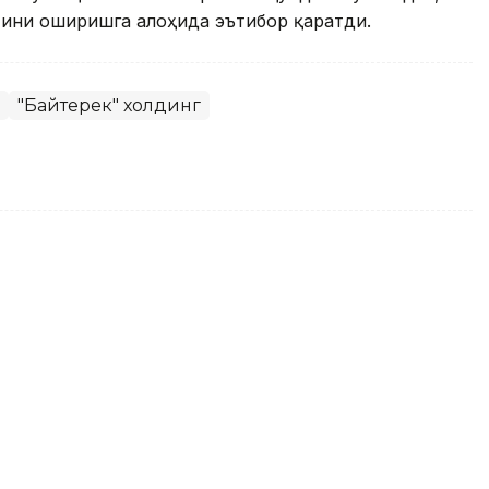
тини оширишга алоҳида эътибор қаратди.
"Байтерек" холдинг
 танланган нутқлари тўплами