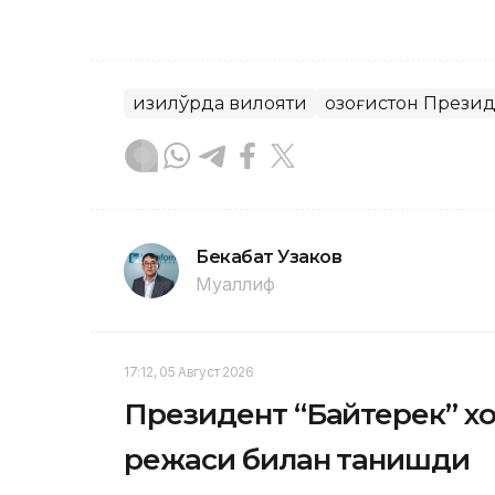
Қизилўрда вилояти
Қозоғистон Прези
Бекабат Узаков
Муаллиф
17:12, 05 Август 2026
Президент “Байтерек” 
режаси билан танишди