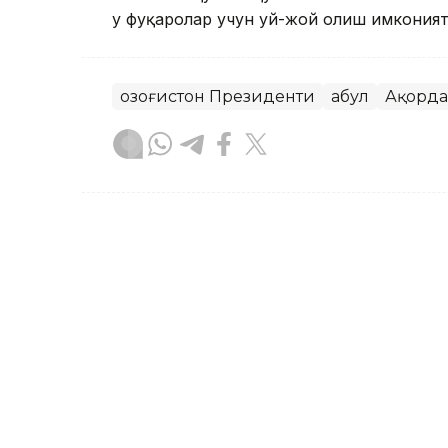
у фуқаролар учун уй-жой олиш имкония
Қозоғистон Президенти
Қабул
Ақорда
Бекабат Узаков
Муаллиф
12:35, 05 Август 2026
Қасим-Жомарт Тоқаевнинг
нашр этилди