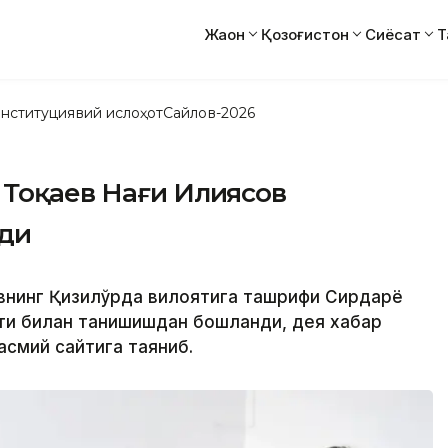
Жаҳон
Қозоғистон
Сиёсат
Т
нституциявий ислоҳот
Сайлов-2026
 Тоқаев Нағи Илиясов
ди
внинг Қизилўрда вилоятига ташрифи Сирдарё
ёти билан танишишдан бошланди, дея хабар
асмий сайтига таяниб.