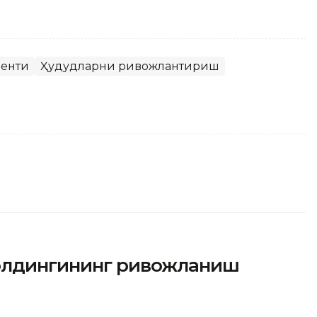
денти
Ҳудудларни ривожлантириш
холдингининг ривожланиш