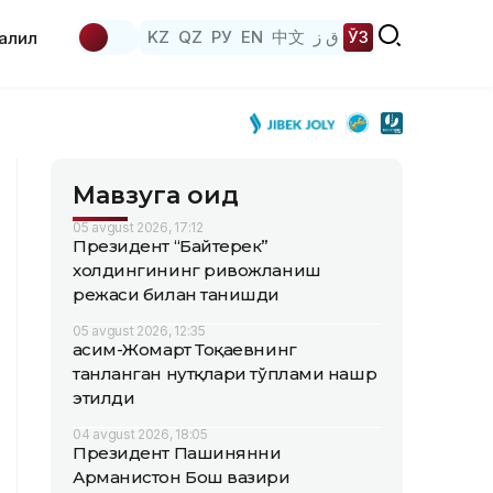
KZ
QZ
РУ
EN
中文
ق ز
ЎЗ
аҳлил
Мавзуга оид
05 avgust 2026, 17:12
Президент “Байтерек”
холдингининг ривожланиш
режаси билан танишди
05 avgust 2026, 12:35
Қасим-Жомарт Тоқаевнинг
танланган нутқлари тўплами нашр
этилди
04 avgust 2026, 18:05
Президент Пашинянни
Арманистон Бош вазири