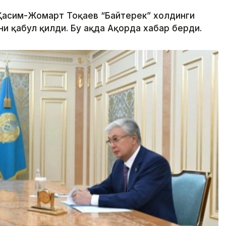
 Қасим-Жомарт Тоқаев “Байтерек” холдинги
 қабул қилди. Бу ҳақда Ақорда хабар берди.