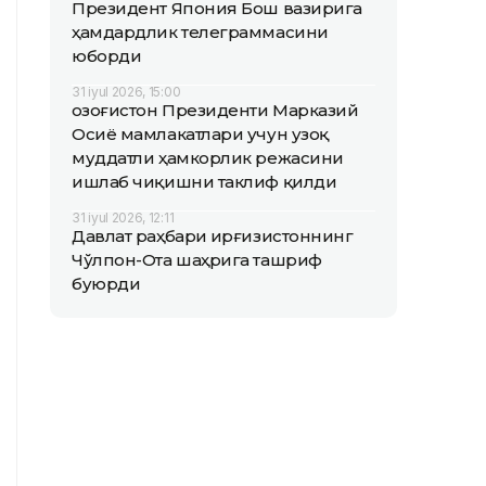
Президент Япония Бош вазирига
ҳамдардлик телеграммасини
юборди
31 iyul 2026, 15:00
Қозоғистон Президенти Марказий
Осиё мамлакатлари учун узоқ
муддатли ҳамкорлик режасини
ишлаб чиқишни таклиф қилди
31 iyul 2026, 12:11
Давлат раҳбари Қирғизистоннинг
Чўлпон-Ота шаҳрига ташриф
буюрди