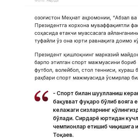
Фото: Ақорда
Қозоғистон Меҳнат Қаҳромонии, “Абзал в
Президентга корхона муваффақиятли фа
соҳасида етакчи муассасага айланганин
туфайли ўз она юрти равнақига доимо 
Президент қишлоқнинг марказий майдон
барпо этилган спорт мажмуасини бориб
футбол, ​​волейбол, стол тенниси, кура
раҳбари спорт мажмуасида ўсмирлар би
- Спорт билан шуғулланиш кера
бақувват фуқаро бўлиб вояга е
келажаги сизларнинг қўлингизд
бўлади. Сирдарё юртидан кучл
чемпионлар етишиб чиқишига 
Тоқаев.