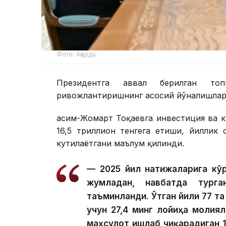
Фото: Ақорда
Президентга аввал берилган топ
ривожлантиришнинг асосий йўналишлари
Қасим-Жомарт Тоқаевга инвестиция ва к
16,5 триллион тенгега етиши, йиллик
кутилаётгани маълум қилинди.
— 2025 йил натижаларига кўр
жумладан, навбатда тург
таъминланди. Ўтган йили 77 та
учун 27,4 минг лойиҳа молия
маҳсулот ишлаб чиқарадиган 1