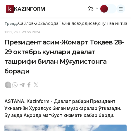
KAZINFORM
ЎЗ
Сайлов-2026
Ақорда
Тайинлов
Ҳодиса
Қонун ва интизо
Тренд:
13:12, 26 Октябр 2024
Президент Қасим-Жомарт Тоқаев 28-
29 октябрь кунлари давлат
ташрифи билан Мўғулистонга
боради
ASTANА. Кazinform - Давлат раҳбари Президент
Ухнаагийн Хурэлсух билан музокаралар ўтказади.
Бу ҳақда Ақорда матбуот хизмати хабар берди.