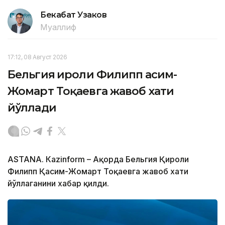
Бекабат Узаков
Муаллиф
17:12, 08 Август 2026
Бельгия Қироли Филипп Қасим-
Жомарт Тоқаевга жавоб хати
йўллади
ASTANА. Кazinform – Ақорда Бельгия Қироли
Филипп Қасим-Жомарт Тоқаевга жавоб хати
йўллаганини хабар қилди.