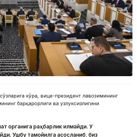
сўзларига кўра, вице-президент лавозимининг
ининг барқарорлиги ва узлуксизлигини
ат органига раҳбарлик қилмайди. У
ди. Ушбу тамойилга асосланиб, биз