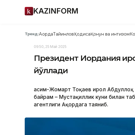
KAZINFORM
Ақорда
Тайинлов
Ҳодиса
Қонун ва интизом
Ко
Тренд:
09:50, 25 Май 2025
Президент Иордания Қир
йўллади
Қасим-Жомарт Тоқаев Қирол Абдуллоҳ 
байрам – Мустақиллик куни билан таб
агентлиги Ақордага таяниб.