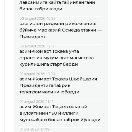
лавозимига қайта тайинлангани
билан табриклади
03 avgust 2026, 15:33
Қозоғистон рақамли ривожланиш
бўйича Марказий Осиёда етакчи —
Президент
03 avgust 2026, 12:17
Қасим-Жомарт Тоқаев учта
стратегик муҳим автомагистрал
қурилишига старт берди
01 avgust 2026, 13:00
Қасим-Жомарт Тоқаев Швейцария
Президентига табрик
телеграммасини юборди
01 avgust 2026, 11:41
Қасим-Жомарт Тоқаев Қостанай
вилоятининг 90 йиллиги
муносабати билан табрик йўллади
31 iyul 2026, 17:09