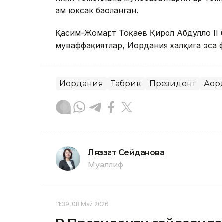
ҳам юксак баҳоланган.
Қасим-Жомарт Тоқаев Қирол Абдуллоҳ II
муваффақиятлар, Иордания халқига эса 
Иордания
Табрик
Президент
Ақор
Ляззат Сейданова
Муаллиф
11:39, 08 Май 2026