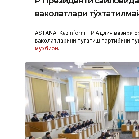
ҚР Президенти сайловид
ваколатлари тўхтатилма
ASTANA. Kazinform - ҚР Адлия вазири
ваколатларини тугатиш тартибини ту
мухбири
.