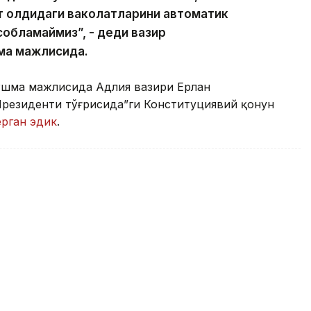
нт олдидаги ваколатларини автоматик
собламаймиз”, - деди вазир
ма мажлисида.
ўшма мажлисида Адлия вазири Ерлан
Президенти тўғрисида”ги Конституциявий қонун
ерган эдик
.