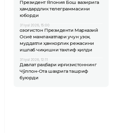
Президент Япония Бош вазирига
ҳамдардлик телеграммасини
юборди
31 iyul 2026, 15:00
Қозоғистон Президенти Марказий
Осиё мамлакатлари учун узоқ
муддатли ҳамкорлик режасини
ишлаб чиқишни таклиф қилди
31 iyul 2026, 12:11
Давлат раҳбари Қирғизистоннинг
Чўлпон-Ота шаҳрига ташриф
буюрди