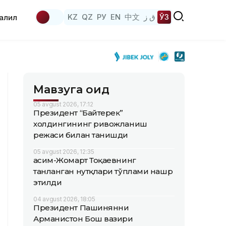
KZ
QZ
РУ
EN
中文
ق ز
ЎЗ
аҳлил
Мавзуга оид
05 avgust 2026, 17:12
Президент “Байтерек”
холдингининг ривожланиш
режаси билан танишди
05 avgust 2026, 12:35
Қасим-Жомарт Тоқаевнинг
танланган нутқлари тўплами нашр
этилди
04 avgust 2026, 18:05
Президент Пашинянни
Арманистон Бош вазири