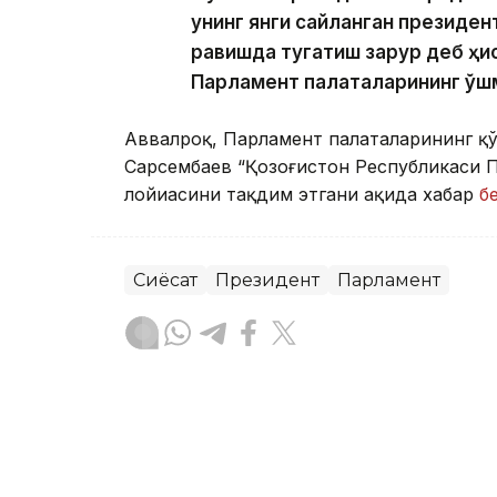
унинг янги сайланган президе
равишда тугатиш зарур деб ҳи
Парламент палаталарининг қўш
Аввалроқ, Парламент палаталарининг қ
Сарсембаев “Қозоғистон Республикаси 
лойиҳасини тақдим этгани ҳақида хабар
б
Сиёсат
Президент
Парламент
Ляззат Сейданова
Муаллиф