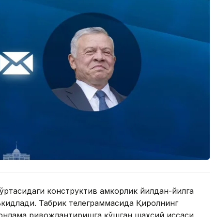
 ўртасидаги конструктив ҳамкорлик йилдан-йилга
аъкидлади. Табрик телеграммасида Қиролнинг
монлама ривожлантиришга қўшган шахсий ҳиссаси