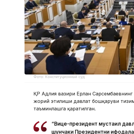
Фото: Конституционный суд
ҚР Адлия вазири Ерлан Сарсембаевнинг 
жорий этилиши давлат бошқаруви тизим
таъминлашга қаратилган.
“Вице-президент мустақил давл
шунчаки Президентни ифодалай