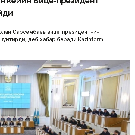
ан кейин Вице-президент
йди
 Ерлан Сарсембаев вице-президентнинг
шунтирди, деб хабар беради Kazinform