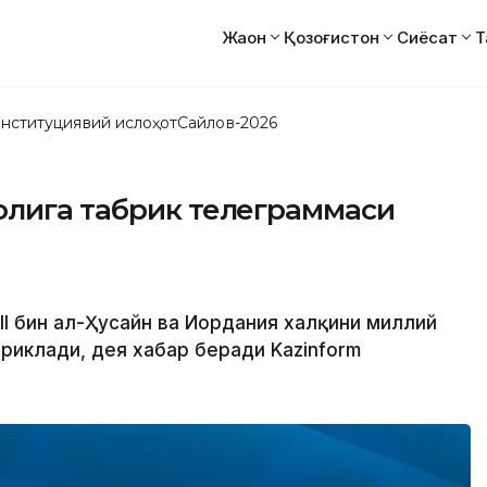
Жаҳон
Қозоғистон
Сиёсат
Т
нституциявий ислоҳот
Сайлов-2026
олига табрик телеграммаси
II бин ал-Ҳусайн ва Иордания халқини миллий
риклади, дея хабар беради Kazinform