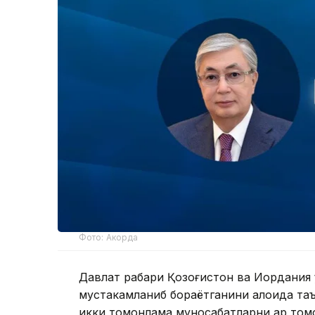
Фото: Акорда
Давлат раҳбари Қозоғистон ва Иордания
мустаҳкамланиб бораётганини алоҳида т
икки томонлама муносабатларни ҳар то