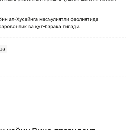
 бин ал-Ҳусайнга масъулиятли фаолиятида
фаровонлик ва қут-барака тилади.
да