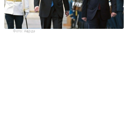
Фото: Ақорда
— Никол Пашинян илиқ сўзлар учун
миннатдорчилик билдирди ва Қозоғистон
Президенти ва халқига Қурултой
сайловларини муваффақиятли ўтказишни
тилади. Президент ва Бош вазир
Қозоғистон-Арманистон
муносабатларининг жадал
ривожланишидан мамнун эканликларини
таъкидладилар ва икки мамлакат
ўртасидаги кўп қиррали ҳамкорликни
чуқурлаштиришга тайёр эканликларини