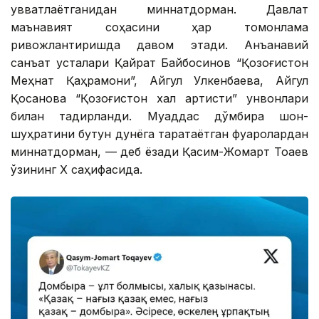
қувватлаётганидан миннатдорман. Давлат
маънавият соҳасини ҳар томонлама
ривожлантиришда давом этади. Анъанавий
санъат усталари Қайрат Байбосинов “Қозоғистон
Меҳнат Қаҳрамони”, Айгул Улкенбаева, Айгул
Қосанова “Қозоғистон халқ артисти” унвонлари
билан тақдирланди. Муқаддас дўмбира шон-
шуҳратини бутун дунёга таратаётган фуқаролардан
миннатдорман, — деб ёзади Қасим-Жомарт Тоқаев
ўзининг Х саҳифасида.