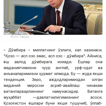
Фото: Ақорда
– Дўмбира – миллатнинг ўзлиги, халқ хазинаси.
"Қозоқ — асл қозоқ эмас, асл қозоқ - дўмбира". Айниқса,
ёш авлод дўмбирага қизиқади. Ёшлар она
маданиятимизни чуқур англаб, урф-одат ва
анъаналаримизни ҳурмат қилмоқда. Бу — жуда яхши
тенденция. Зеро, аждодларимиздан қолган
маданий меросни асраб-авайлаш чинакам
ватанпарварликнинг намунасидир. Ватанга
муҳаббат —давлатчилигимизнинг асоси.
Қозоғистон ёшлари буни яхши тушуниб, қўллаб-