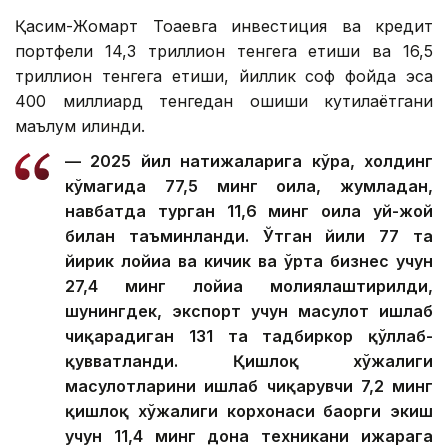
Қасим-Жомарт Тоқаевга инвестиция ва кредит
портфели 14,3 триллион тенгега етиши ва 16,5
триллион тенгега етиши, йиллик соф фойда эса
400 миллиард тенгедан ошиши кутилаётгани
маълум қилинди.
— 2025 йил натижаларига кўра, холдинг
кўмагида 77,5 минг оила, жумладан,
навбатда турган 11,6 минг оила уй-жой
билан таъминланди. Ўтган йили 77 та
йирик лойиҳа ва кичик ва ўрта бизнес учун
27,4 минг лойиҳа молиялаштирилди,
шунингдек, экспорт учун маҳсулот ишлаб
чиқарадиган 131 та тадбиркор қўллаб-
қувватланди. Қишлоқ хўжалиги
маҳсулотларини ишлаб чиқарувчи 7,2 минг
қишлоқ хўжалиги корхонаси баҳорги экиш
учун 11,4 минг дона техникани ижарага