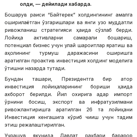
олди, — дейилади хабарда.
Бошқарув раиси “Байтерек” холдингининг амалга
оширилаётган ўзгаришлари ва янги узоқ муддатли
ривожланиш стратегияси ҳақида сўзлаб берди.
Лойиҳа активларни самарали бошқариш,
потенциал бизнес учун қулай шароитлар яратиш ва
аҳолининг турмуш даражасини оширишга
қаратилган проактив инвестиция холдинг моделига
ўтишни назарда тутади.
Бундан ташқари, Президентга бир қатор
инвестиция лойиҳаларининг бориши ҳақида
ахборот берилди. Йил охирига қадар импорт
ўрнини босиш, экспорт ва инфратузилмани
ривожлантиришга қаратилган 26 та лойиҳани
Инвестиция кенгашига кўриб чиқиш учун тақдим
этиш режалаштирилган.
Учрашув якунида Давлат раҳбари барқарор