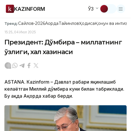
KAZINFORM
ЎЗ
Сайлов-2026
Ақорда
Тайинлов
Ҳодиса
Қонун ва интизо
Тренд:
15:25, 04 Июл 2025
Президент: Дўмбира – миллатнинг
ўзлиги, халқ хазинаси
ASTANА. Кazinform – Давлат раҳбари яқинлашиб
келаётган Миллий дўмбира куни билан табриклади.
Бу ҳақда Ақорда хабар берди.