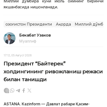
Миллий дўмбира куни июль ойининг биринчи
якшанбасида нишонланади.
Қозоғистон Президенти
Ақорда
Миллий дўмбир
Бекабат Узаков
Муаллиф
17:12, 05 Август 2026
Президент “Байтерек”
холдингининг ривожланиш режаси
билан танишди
ASTANА. Каzinform — Давлат раҳбари Қасим-