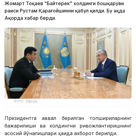
Жомарт Тоқаев “Байтерек” холдинги бошқаруви
раиси Рустам Қарағойшинни қабул қилди. Бу ҳақда
Ақорда хабар берди.
Фото: Ақорда
Президентга аввал берилган топшириқларнинг
бажарилиши ва холдингни ривожлантиришнинг
асосий йўналишлари ҳақида ахборот берилди.