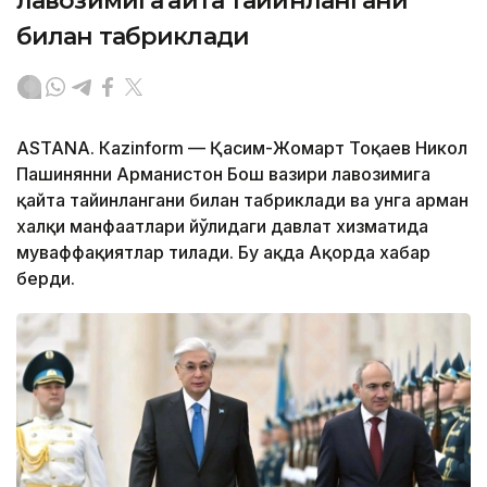
лавозимига қайта тайинлангани
билан табриклади
ASTANА. Кazinform — Қасим-Жомарт Тоқаев Никол
Пашинянни Арманистон Бош вазири лавозимига
қайта тайинлангани билан табриклади ва унга арман
халқи манфаатлари йўлидаги давлат хизматида
муваффақиятлар тилади. Бу ҳақда Ақорда хабар
берди.