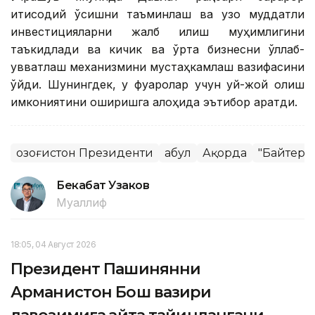
иқтисодий ўсишни таъминлаш ва узоқ муддатли
инвестицияларни жалб қилиш муҳимлигини
таъкидлади ва кичик ва ўрта бизнесни қўллаб-
қувватлаш механизмини мустаҳкамлаш вазифасини
қўйди. Шунингдек, у фуқаролар учун уй-жой олиш
имкониятини оширишга алоҳида эътибор қаратди.
Қозоғистон Президенти
Қабул
Ақорда
"Байтере
Бекабат Узаков
Муаллиф
18:05, 04 Август 2026
Президент Пашинянни
Арманистон Бош вазири