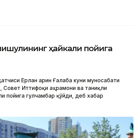
мишулининг ҳайкали пойига
ҳатчиси Ерлан Қарин Ғалаба куни муносабати
, Совет Иттифоқи Қаҳрамони ва таниқли
и пойига гулчамбар қўйди, деб хабар