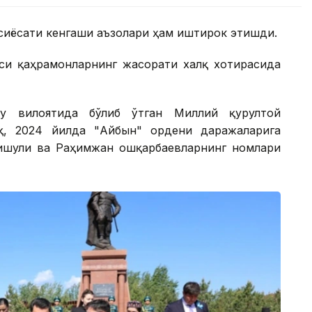
сиёсати кенгаши аъзолари ҳам иштирок этишди.
и қаҳрамонларнинг жасорати халқ хотирасида
ау вилоятида бўлиб ўтган Миллий қурултой
қ, 2024 йилда "Айбын" ордени даражаларига
шули ва Раҳимжан Қошқарбаевларнинг номлари