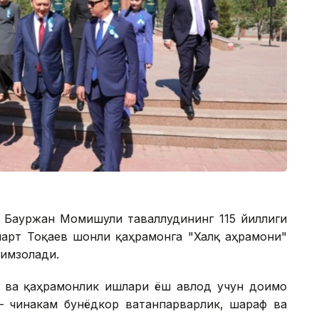
а Бауржан Момишули таваллудининг 115 йиллиги
арт Тоқаев шонли қаҳрамонга "Халқ Қаҳрамони"
имзолади.
 ва қаҳрамонлик ишлари ёш авлод учун доимо
 — чинакам бунёдкор ватанпарварлик, шараф ва