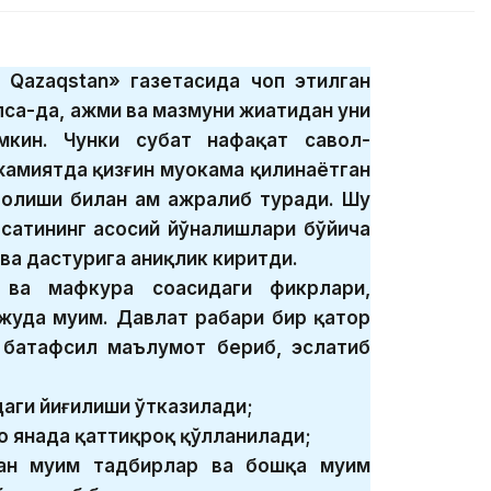
 Qazaqstan» газетасида чоп этилган
са-да, ҳажми ва мазмуни жиҳатидан уни
кин. Чунки суҳбат нафақат савол-
жамиятда қизғин муҳокама қилинаётган
олиши билан ҳам ажралиб туради. Шу
ёсатининг асосий йўналишлари бўйича
ва дастурига аниқлик киритди.
 ва мафкура соҳасидаги фикрлари,
жуда муҳим. Давлат раҳбари бир қатор
а батафсил маълумот бериб, эслатиб
даги йиғилиши ўтказилади;
о янада қаттиқроқ қўлланилади;
ан муҳим тадбирлар ва бошқа муҳим