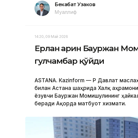
Бекабат Узаков
Муаллиф
14:20, 09 Май 2026
Ерлан Қарин Бауржан Мо
гулчамбар қўйди
ASTANА. Каzinform — ҚР Давлат масла
билан Астана шаҳрида Халқ Қаҳрамони
ёзувчи Бауржан Момишулининг ҳайкал
беради Ақорда матбуот хизмати.