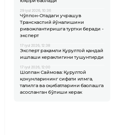
юқори баҳолади
29 iyul 2026, 10:36
Чўлпон-Отадаги учрашув
Транскаспий йўналишини
ривожлантиришга туртки беради -
эксперт
17 iyul 2026, 12:38
Эксперт рақамли Қурултой қандай
ишлаши кераклигини тушунтирди
17 iyul 2026, 12:00
Шолпан Саймова: Қурултой
қонунларининг сифати илмга,
таҳлилга ва оқибатларини баҳолашга
асосланган бўлиши керак