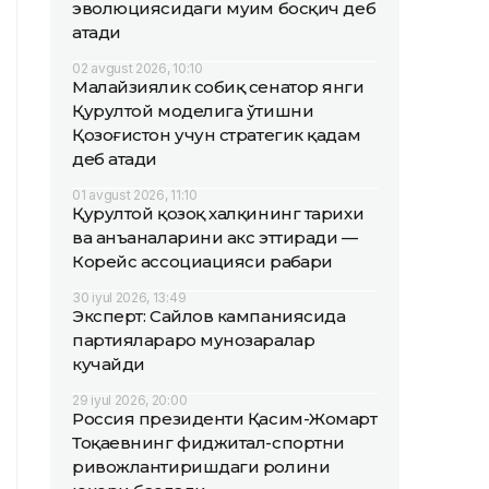
эволюциясидаги муҳим босқич деб
атади
02 avgust 2026, 10:10
Малайзиялик собиқ сенатор янги
Қурултой моделига ўтишни
Қозоғистон учун стратегик қадам
деб атади
01 avgust 2026, 11:10
Қурултой қозоқ халқининг тарихи
ва анъаналарини акс эттиради —
Корейс ассоциацияси раҳбари
30 iyul 2026, 13:49
Эксперт: Сайлов кампаниясида
партиялараро мунозаралар
кучайди
29 iyul 2026, 20:00
Россия президенти Қасим-Жомарт
Тоқаевнинг фиджитал-спортни
ривожлантиришдаги ролини