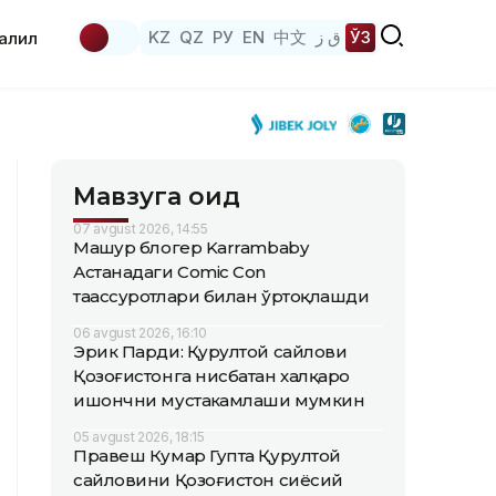
KZ
QZ
РУ
EN
中文
ق ز
ЎЗ
аҳлил
Мавзуга оид
07 avgust 2026, 14:55
Машҳур блогер Karrambaby
Астанадаги Comic Con
таассуротлари билан ўртоқлашди
06 avgust 2026, 16:10
Эрик Парди: Қурултой сайлови
Қозоғистонга нисбатан халқаро
ишончни мустаҳкамлаши мумкин
05 avgust 2026, 18:15
Правеш Кумар Гупта Қурултой
сайловини Қозоғистон сиёсий