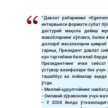
“Давлат раҳбарининг «Egemen
интервьюси формати суҳбат бўл
дастурий мақола дейиш мум
жавобларнинг кўплиги, балки 
долзарб масалаларни қамраб 
тариқа, Президент давлат си
кун тартибини белгилаб берди 
Президентнинг ички сиёсат
устувор вазифалари биз учун 
ташаббус ва лойиҳалар ҳақид
ўтди.
- Миллий қурултойнинг навбат
- Оилавий зўравонлик учун жаз
– У 2024 йилда ўтказиладиг