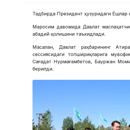
Тадбирда Президент ҳузуридаги Ёшлар 
Маросим давомида Давлат маслаҳатчис
абадий қолишини таъкидлади.
Масалан, Давлат раҳбарининг Атир
сессиясидаги топшириқларига мувофи
Сағадат Нурмағамбетов, Бауржан Моми
берилди.