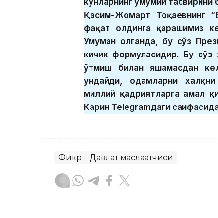
кунларнинг умумий тасвирини 
Қасим-Жомарт Тоқаевнинг “
фақат олдинга қарашимиз ке
Умуман олганда, бу сўз Пре
кичик формуласидир. Бу сўз
ўтмиш билан яшамасдан кел
ундайди, одамларни халқни
миллий қадриятларга амал қ
Карин Теlegramдаги саҳифасида
Фикр
Давлат маслаҳатчиси