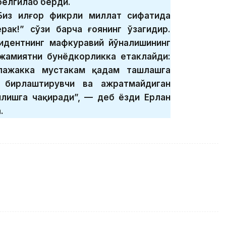
белгилаб берди.
Биз илғор фикрли миллат сифатида
рак!” сўзи барча ғоянинг ўзагидир.
зидентнинг мафкуравий йўналишининг
 жамиятни бунёдкорликка етаклайди:
ажакка мустаҳкам қадам ташлашга
 бирлаштирувчи ва ажратмайдиган
илишга чақиради”, — деб ёзди Ерлан
.