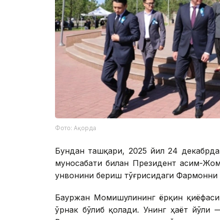
Фото: Ақорда
Бундан ташқари, 2025 йил 24 декабрд
муносабати билан Президент Қасим-Жом
унвонини бериш тўғрисидаги Фармонни 
Бауржан Момишулининг ёрқин қиёфаси
ўрнак бўлиб қолади. Унинг ҳаёт йўли