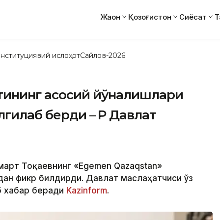
Жаҳон
Қозоғистон
Сиёсат
Т
нституциявий ислоҳот
Сайлов-2026
тининг асосий йўналишлари
гилаб берди – ҚР Давлат
омарт Тоқаевнинг «Egemen Qazaqstan»
дан фикр билдирди. Давлат маслаҳатчиси ўз
б хабар беради
Kazinform
.