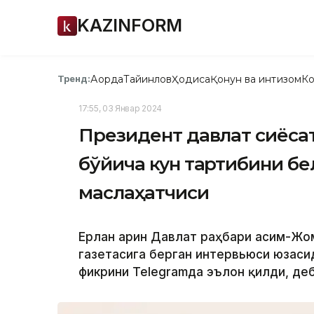
KAZINFORM
Ақорда
Тайинлов
Ҳодиса
Қонун ва интизом
Ко
Тренд:
17:55, 03 Январ 2024
Президент давлат сиёса
бўйича кун тартибини бел
маслаҳатчиси
Ерлан Қарин Давлат раҳбари Қасим-Ж
газетасига берган интервьюси юзаси
фикрини Теlegramда эълон қилди, де