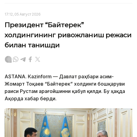
17:12, 05 Август 2026
Президент “Байтерек”
холдингининг ривожланиш режаси
билан танишди
ASTANА. Каzinform — Давлат раҳбари Қасим-
Жомарт Тоқаев “Байтерек” холдинги бошқаруви
раиси Рустам Қарағойшинни қабул қилди. Бу ҳақда
Ақорда хабар берди.