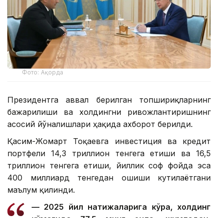
Фото: Ақорда
Президентга аввал берилган топшириқларнинг
бажарилиши ва холдингни ривожлантиришнинг
асосий йўналишлари ҳақида ахборот берилди.
Қасим-Жомарт Тоқаевга инвестиция ва кредит
портфели 14,3 триллион тенгега етиши ва 16,5
триллион тенгега етиши, йиллик соф фойда эса
400 миллиард тенгедан ошиши кутилаётгани
маълум қилинди.
— 2025 йил натижаларига кўра, холдинг