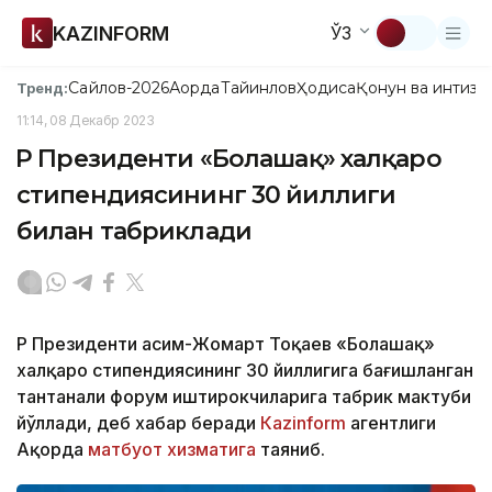
KAZINFORM
ЎЗ
Сайлов-2026
Ақорда
Тайинлов
Ҳодиса
Қонун ва интизо
Тренд:
11:14, 08 Декабр 2023
ҚР Президенти «Болашақ» халқаро
стипендиясининг 30 йиллиги
билан табриклади
ҚР Президенти Қасим-Жомарт Тоқаев «Болашақ»
халқаро стипендиясининг 30 йиллигига бағишланган
тантанали форум иштирокчиларига табрик мактуби
йўллади, деб хабар беради
Каzinform
агентлиги
Ақорда
матбуот хизматига
таяниб.