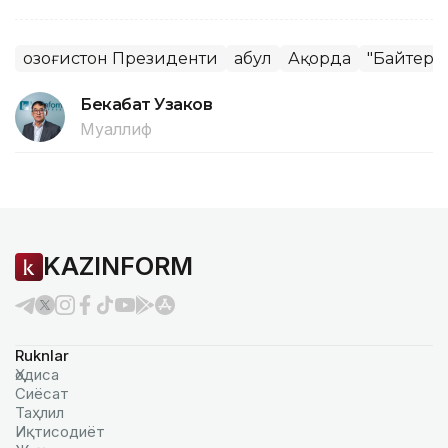
Қозоғистон Президенти
Қабул
Ақорда
"Байтере
Бекабат Узаков
Муаллиф
KAZINFORM
Ruknlar
Ҳодиса
Сиёсат
Таҳлил
Иқтисодиёт