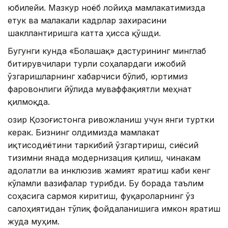
юбилейи. Мазкур ноёб лойиҳа мамлакатимизда
етук ва малакали кадрлар захирасини
шакллантиришга катта ҳисса қўшди.
Бугунги кунда «Болашақ» дастурининг минглаб
битирувчилари турли соҳалардаги ижобий
ўзгаришларнинг хабарчиси бўлиб, юртимиз
фаровонлиги йўлида муваффақиятли меҳнат
қилмоқда.
Ҳозир Қозоғистонга ривожланиш учун янги туртки
керак. Бизнинг олдимизда мамлакат
иқтисодиётини таркибий ўзгартириш, сиёсий
тизимни янада модернизация қилиш, чинакам
адолатли ва инклюзив жамият яратиш каби кенг
кўламли вазифалар турибди. Бу борада таълим
соҳасига сармоя киритиш, фуқароларнинг ўз
салоҳиятидан тўлиқ фойдаланишига имкон яратиш
жуда муҳим.