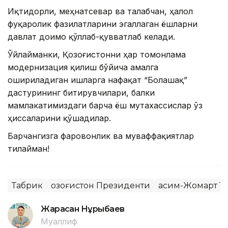
Иқтидорли, меҳнатсевар ва талабчан, ҳалол
фуқаролик фазилатларини эгаллаган ёшларни
давлат доимо қўллаб-қувватлаб келади.
Ўйлайманки, Қозоғистонни ҳар томонлама
модернизация қилиш бўйича амалга
ошириладиган ишларга нафақат “Болашақ”
дастурининг битирувчилари, балки
мамлакатимиздаги барча ёш мутахассислар ўз
ҳиссаларини қўшадилар.
Барчангизга фаровонлик ва муваффақиятлар
тилайман!
Табрик
Қозоғистон Президенти
Қасим-Жомарт Т
Жарасқан Нұрыбаев
Муаллиф