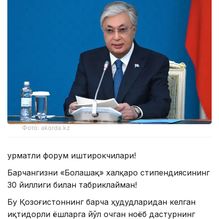
Фото: akorda.kz
Ҳурматли форум иштирокчилари!
Барчангизни «Болашақ» халқаро стипендиясининг
30 йиллиги билан табриклайман!
Бу Қозоғистоннинг барча ҳудудларидан келган
иқтидорли ёшларга йўл очган ноёб дастурнинг