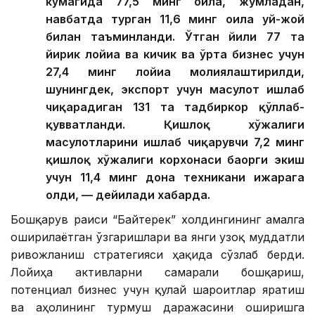
кўмагида 77,5 минг оила, жумладан,
навбатда турган 11,6 минг оила уй-жой
билан таъминланди. Ўтган йили 77 та
йирик лойиҳа ва кичик ва ўрта бизнес учун
27,4 минг лойиҳа молиялаштирилди,
шунингдек, экспорт учун маҳсулот ишлаб
чиқарадиган 131 та тадбиркор қўллаб-
қувватланди. Қишлоқ хўжалиги
маҳсулотларини ишлаб чиқарувчи 7,2 минг
қишлоқ хўжалиги корхонаси баҳорги экиш
учун 11,4 минг дона техникани ижарага
олди, — дейилади хабарда.
Бошқарув раиси “Байтерек” холдингининг амалга
оширилаётган ўзгаришлари ва янги узоқ муддатли
ривожланиш стратегияси ҳақида сўзлаб берди.
Лойиҳа активларни самарали бошқариш,
потенциал бизнес учун қулай шароитлар яратиш
ва аҳолининг турмуш даражасини оширишга