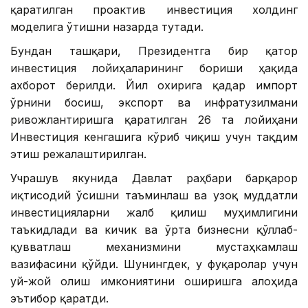
қаратилган проактив инвестиция холдинг
моделига ўтишни назарда тутади.
Бундан ташқари, Президентга бир қатор
инвестиция лойиҳаларининг бориши ҳақида
ахборот берилди. Йил охирига қадар импорт
ўрнини босиш, экспорт ва инфратузилмани
ривожлантиришга қаратилган 26 та лойиҳани
Инвестиция кенгашига кўриб чиқиш учун тақдим
этиш режалаштирилган.
Учрашув якунида Давлат раҳбари барқарор
иқтисодий ўсишни таъминлаш ва узоқ муддатли
инвестицияларни жалб қилиш муҳимлигини
таъкидлади ва кичик ва ўрта бизнесни қўллаб-
қувватлаш механизмини мустаҳкамлаш
вазифасини қўйди. Шунингдек, у фуқаролар учун
уй-жой олиш имкониятини оширишга алоҳида
эътибор қаратди.