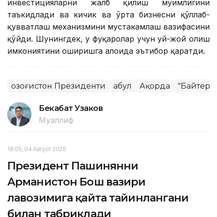
инвестицияларни жалб қилиш муҳимлигини
таъкидлади ва кичик ва ўрта бизнесни қўллаб-
қувватлаш механизмини мустаҳкамлаш вазифасини
қўйди. Шунингдек, у фуқаролар учун уй-жой олиш
имкониятини оширишга алоҳида эътибор қаратди.
Қозоғистон Президенти
Қабул
Ақорда
"Байтере
Бекабат Узаков
Муаллиф
18:05, 04 Август 2026
Президент Пашинянни
Арманистон Бош вазири
лавозимига қайта тайинлангани
билан табриклади