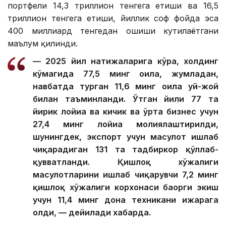
портфели 14,3 триллион тенгега етиши ва 16,5
триллион тенгега етиши, йиллик соф фойда эса
400 миллиард тенгедан ошиши кутилаётгани
маълум қилинди.
— 2025 йил натижаларига кўра, холдинг
кўмагида 77,5 минг оила, жумладан,
навбатда турган 11,6 минг оила уй-жой
билан таъминланди. Ўтган йили 77 та
йирик лойиҳа ва кичик ва ўрта бизнес учун
27,4 минг лойиҳа молиялаштирилди,
шунингдек, экспорт учун маҳсулот ишлаб
чиқарадиган 131 та тадбиркор қўллаб-
қувватланди. Қишлоқ хўжалиги
маҳсулотларини ишлаб чиқарувчи 7,2 минг
қишлоқ хўжалиги корхонаси баҳорги экиш
учун 11,4 минг дона техникани ижарага
олди, — дейилади хабарда.