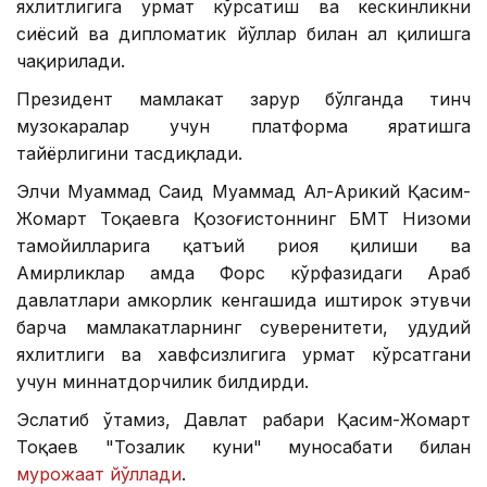
яхлитлигига ҳурмат кўрсатиш ва кескинликни
сиёсий ва дипломатик йўллар билан ҳал қилишга
чақирилади.
Президент мамлакат зарур бўлганда тинч
музокаралар учун платформа яратишга
тайёрлигини тасдиқлади.
Элчи Муҳаммад Саид Муҳаммад Ал-Арикий Қасим-
Жомарт Тоқаевга Қозоғистоннинг БМТ Низоми
тамойилларига қатъий риоя қилиши ва
Амирликлар ҳамда Форс кўрфазидаги Араб
давлатлари ҳамкорлик кенгашида иштирок этувчи
барча мамлакатларнинг суверенитети, ҳудудий
яхлитлиги ва хавфсизлигига ҳурмат кўрсатгани
учун миннатдорчилик билдирди.
Эслатиб ўтамиз, Давлат раҳбари Қасим-Жомарт
Тоқаев "Тозалик куни" муносабати билан
мурожаат йўллади
.