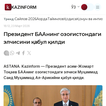
KAZINFORM
ЎЗ
Сайлов-2026
Ақорда
Тайинлов
Ҳодиса
Қонун ва интизо
Тренд:
16:12, 23 Март 2026
Президент БААнинг Қозоғистондаги
элчисини қабул қилди
ASTANA. Kazinform — Президент Қасим-Жомарт
Тоқаев БААнинг Қозоғистондаги элчиси Муҳаммад
Саид Муҳаммад Ал-Арикийни қабул қилди.