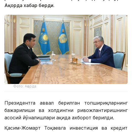
Ақорда хабар берди.
Фото: Ақорда
Президентга аввал берилган топшириқларнинг
бажарилиши ва холдингни ривожлантиришнинг
асосий йўналишлари ҳақида ахборот берилди.
Қасим-Жомарт Тоқаевга инвестиция ва кредит