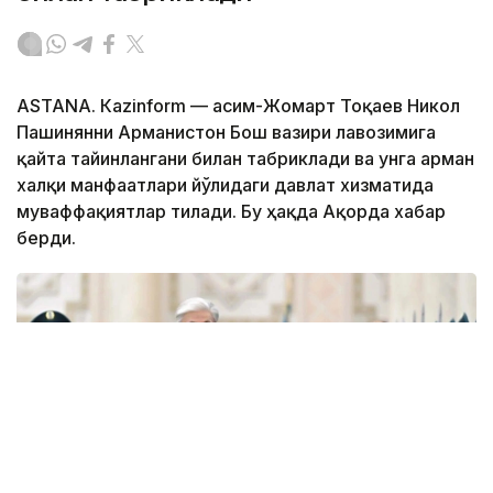
ASTANА. Кazinform — Қасим-Жомарт Тоқаев Никол
Пашинянни Арманистон Бош вазири лавозимига
қайта тайинлангани билан табриклади ва унга арман
халқи манфаатлари йўлидаги давлат хизматида
муваффақиятлар тилади. Бу ҳақда Ақорда хабар
берди.