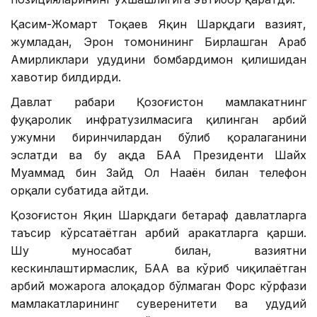
Қасим-Жомарт Тоқаев Яқин Шарқдаги вазият,
жумладан, Эрон томонининг Бирлашган Араб
Амирликлари ҳудудини бомбардимон қилишидан
хавотир билдирди.
Давлат раҳбари Қозоғистон мамлакатнинг
фуқаролик инфратузилмасига қилинган ҳарбий
ҳужумни биринчилардан бўлиб қоралаганини
эслатди ва бу ҳақда БАА Президенти Шайх
Муҳаммад бин Зайд Ол Наҳаён билан телефон
орқали суҳбатида айтди.
Қозоғистон Яқин Шарқдаги бетараф давлатларга
таъсир кўрсатаётган ҳарбий ҳаракатларга қарши.
Шу муносабат билан, вазиятни
кескинлаштирмаслик, БАА ва кўриб чиқилаётган
ҳарбий можарога алоқадор бўлмаган Форс кўрфази
мамлакатларининг суверенитети ва ҳудудий