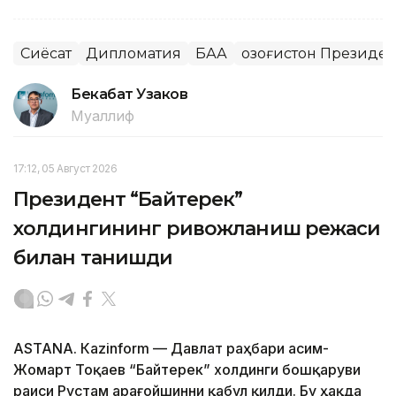
Сиёсат
Дипломатия
БАА
Қозоғистон Президе
Бекабат Узаков
Муаллиф
17:12, 05 Август 2026
Президент “Байтерек”
холдингининг ривожланиш режаси
билан танишди
ASTANА. Каzinform — Давлат раҳбари Қасим-
Жомарт Тоқаев “Байтерек” холдинги бошқаруви
раиси Рустам Қарағойшинни қабул қилди. Бу ҳақда