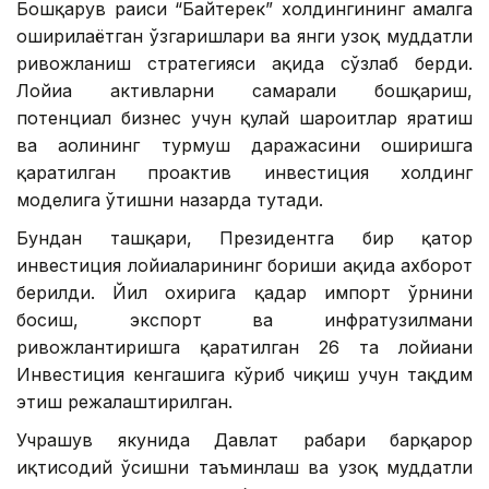
Бошқарув раиси “Байтерек” холдингининг амалга
оширилаётган ўзгаришлари ва янги узоқ муддатли
ривожланиш стратегияси ҳақида сўзлаб берди.
Лойиҳа активларни самарали бошқариш,
потенциал бизнес учун қулай шароитлар яратиш
ва аҳолининг турмуш даражасини оширишга
қаратилган проактив инвестиция холдинг
моделига ўтишни назарда тутади.
Бундан ташқари, Президентга бир қатор
инвестиция лойиҳаларининг бориши ҳақида ахборот
берилди. Йил охирига қадар импорт ўрнини
босиш, экспорт ва инфратузилмани
ривожлантиришга қаратилган 26 та лойиҳани
Инвестиция кенгашига кўриб чиқиш учун тақдим
этиш режалаштирилган.
Учрашув якунида Давлат раҳбари барқарор
иқтисодий ўсишни таъминлаш ва узоқ муддатли