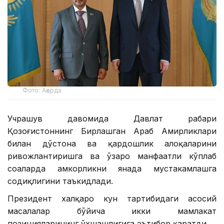
Фото: Ақорда
Учрашув давомида Давлат раҳбари
Қозоғистоннинг Бирлашган Араб Амирликлари
билан дўстона ва қардошлик алоқаларини
ривожлантиришга ва ўзаро манфаатли кўплаб
соҳаларда ҳамкорликни янада мустаҳкамлашга
содиқлигини таъкидлади.
Президент халқаро кун тартибидаги асосий
масалалар бўйича икки мамлакат
позицияларининг ўхшашлигига эътибор қаратди.