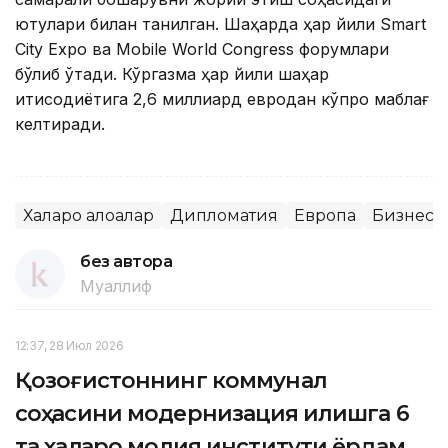
ютуқлари билан танилган. Шаҳарда ҳар йили Smart
City Expo ва Mobile World Congress форумлари
бўлиб ўтади. Кўргазма ҳар йили шаҳар
иқтисодиётига 2,6 миллиард евродан кўпроқ маблағ
келтиради.
Халқаро алоқалар
Дипломатия
Европа
Бизнес
без автора
Муаллиф
12:37, 28 Июл 2026
Қозоғистоннинг коммунал
соҳасини модернизация қилишга 6
та халқаро молия институти ёрдам