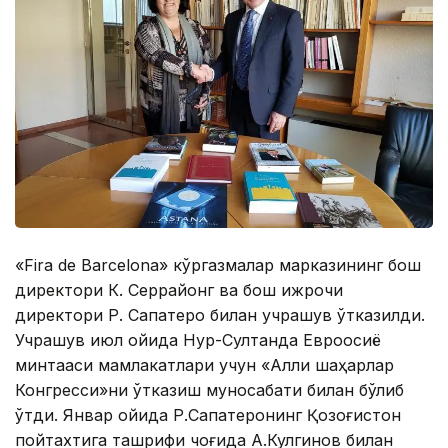
«Fira de Barcelona» кўргазмалар марказининг бош
директори К. Серрайонг ва бош ижрочи
директори Р. Сапатеро билан учрашув ўтказилди.
Учрашув июл ойида Нур-Султанда Евроосиё
минтақаси мамлакатлари учун «Ақлли шаҳарлар
Конгресси»ни ўтказиш муносабати билан бўлиб
ўтди. Январ ойида Р.Сапатеронинг Қозоғистон
пойтахтига ташрифи чоғида А.Кулгинов билан