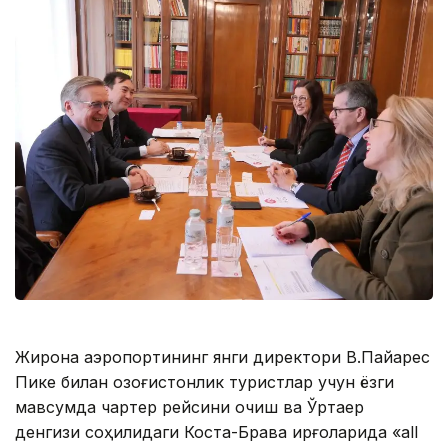
Жирона аэропортининг янги директори В.Пайарес
Пике билан қозоғистонлик туристлар учун ёзги
мавсумда чартер рейсини очиш ва Ўртаер
денгизи соҳилидаги Коста-Брава қирғоқларида «all