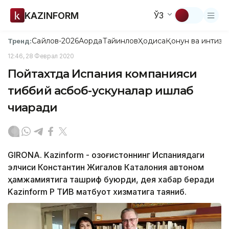
KAZINFORM
ЎЗ
Сайлов-2026
Ақорда
Тайинлов
Ҳодиса
Қонун ва интизо
Тренд:
12:46, 28 Феврал 2020
Пойтахтда Испания компанияси
тиббий асбоб-ускуналар ишлаб
чиқаради
GIRONA. Kazinform - Қозоғистоннинг Испаниядаги
элчиси Константин Жигалов Каталония автоном
ҳамжамиятига ташриф буюрди, дея хабар беради
Kazinform ҚР ТИВ матбуот хизматига таяниб.