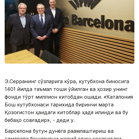
Э.Серранинг сўзларига кўра, кутубхона биносига
1401 йилда таъмал тоши қўйилган ва ҳозир унинг
фонди тўрт миллион китобдан ошади. «Каталония
Бош кутубхонаси тарихида биринчи марта
Қозоғистон ҳақидаги китоблар ҳадя қилинди ва бу
бебаҳо совғадир», - деди у.
Барселона бутун дунёга рақамлаштириш ва
самарали бошқарувни жорий этиш соҳасидаги