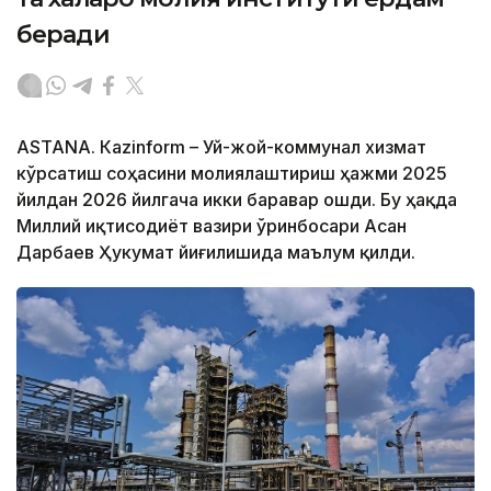
беради
ASTANА. Кazinform – Уй-жой-коммунал хизмат
кўрсатиш соҳасини молиялаштириш ҳажми 2025
йилдан 2026 йилгача икки баравар ошди. Бу ҳақда
Миллий иқтисодиёт вазири ўринбосари Асан
Дарбаев Ҳукумат йиғилишида маълум қилди.