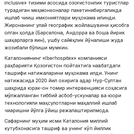
inclusive» тизими асосида қозоғистонлик туристлар
турадиган меҳмонхоналар пакетинибиргаликда
ишлаб чиқиш имкониятлари муҳокама қилинди.
Жиронанинг қулай географик жойлашувини ҳисобга
олган ҳолда (Барселона, ​​Андорра ва бошқа йирик
шаҳарларга яқин), ушбу сайёҳлик йўналиши жуда
жозибали бўлиши мумкин.
Каталониянинг «Iberhospitex» компанияси
раҳбарияти Қозоғистон пойтахтига навбатдаги
ташрифи натижаларини муҳокама қилди. Унинг
натижасида 2020 йил охирига қадар Нур-Султан
шаҳрида юрак-қон томир интервенцияси соҳасига
мўлжалланган тиббий асбоб-ускуналар ва юқори
технологияли маҳсулотларни маҳаллий ишлаб
чиқаришни йўлга қўйиш режалаштирилмоқда.
Сафарнинг муҳим қисми Каталония миллий
кутубхонасига ташриф ва унинг кўп йиллик