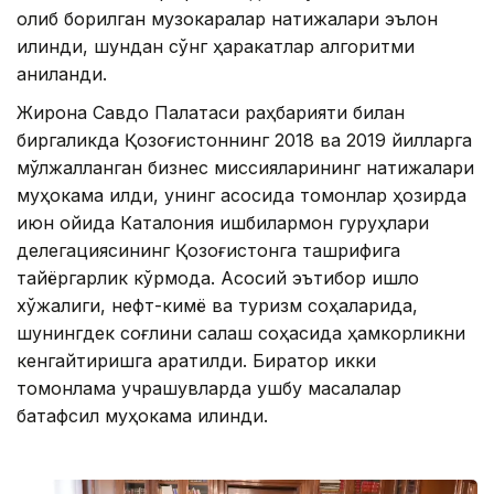
олиб борилган музокаралар натижалари эълон
қилинди, шундан сўнг ҳаракатлар алгоритми
аниқланди.
Жирона Савдо Палатаси раҳбарияти билан
биргаликда Қозоғистоннинг 2018 ва 2019 йилларга
мўлжалланган бизнес миссияларининг натижалари
муҳокама қилди, унинг асосида томонлар ҳозирда
июн ойида Каталония ишбилармон гуруҳлари
делегациясининг Қозоғистонга ташрифига
тайёргарлик кўрмоқда. Асосий эътибор қишлоқ
хўжалиги, нефт-кимё ва туризм соҳаларида,
шунингдек соғлиқни сақлаш соҳасида ҳамкорликни
кенгайтиришга қаратилди. Бирқатор икки
томонлама учрашувларда ушбу масалалар
батафсил муҳокама қилинди.