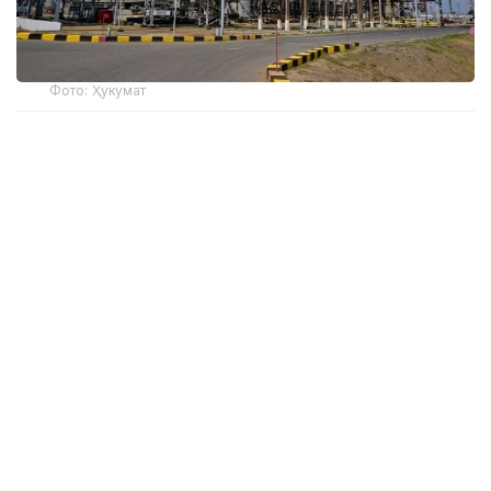
Фото: Ҳукумат
Вазир ўринбосарининг сўзларига кўра, бу
"Энергетика ва коммунал хизматлар соҳасини
модернизация қилиш" миллий лойиҳасида кўзда
тутилган янги механизмларнинг самарадорлигини
яққол кўрсатади.
– Миллий лойиҳани амалга ошириш учун
хусусий ва хорижий капитал жалб қилинди.
2026 йил учун тасдиқланган
кредитларнинг умумий миқдори 625
миллиард тенгени ташкил этади. Унда
олтита етакчи халқаро молия институти
иштирок этмоқда. Ушбу чора-тадбирлар