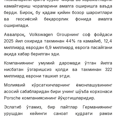
камайтириш чораларини амалга оширишга ваъда
берди. Бироқ, бу қадам қийин бозор шароитлари
ва геосиёсий беқарорлик фонида амалга
оширилади.
Аввалроқ, Volkswagen Groupнинг соф фойдаси
2025 йил охирида тахминан 44% га камайиб, 12,4
миллиард евродан 6,9 миллиард еврога пасайгани
ҳақида хабар берилган эди.
Компаниянинг умумий даромади ўтган йилга
нисбатан ўзгаришсиз қолди ва тахминан 322
миллиард еврони ташкил этди.
Молиявий кўрсаткичларнинг ёмонлашувининг
асосий сабабларидан бири унинг шўъба корхонаси
Porsche компаниясининг йўқотишларидир.
Эслатиб ўтамиз, бир пайтлар Германиянинг
урушдан кейинги саноат қудрати рамзи