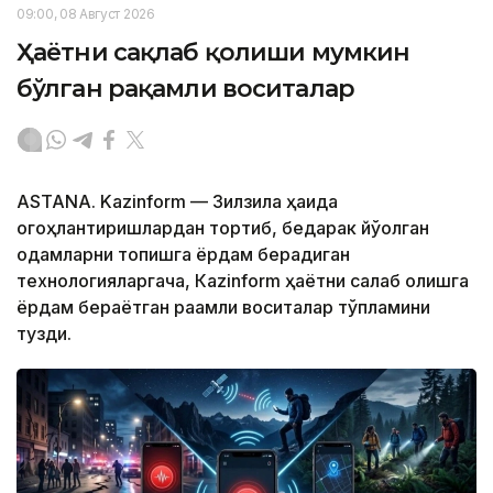
09:00, 08 Август 2026
Ҳаётни сақлаб қолиши мумкин
бўлган рақамли воситалар
ASTANA. Kazinform — Зилзила ҳақида
огоҳлантиришлардан тортиб, бедарак йўқолган
одамларни топишга ёрдам берадиган
технологияларгача, Кazinform ҳаётни сақлаб қолишга
ёрдам бераётган рақамли воситалар тўпламини
тузди.