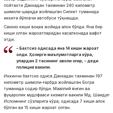
пойтахти Даккадан тахминан 240 километр
шимоли-шарқда жойлашган Силхет туманида
иккита йўловчи автобуси тўқнашди.
Саккиз киши воқеа жойида ҳалок бўлди. Яна бир
киши олган жароҳатларидан касалхонада вафот
этди.
– Бахтсиз ҳодисада яна 14 киши жароҳат
олди. Ҳозирги маълумотларга кўра,
улардан 2 тасининг аҳволи оғир, – деди
полиция вакили.
Иккинчи бахтсиз ҳодиса Даккадан тахминан 197
километр шимоли-ғарбда жойлашган Богра
туманида содир бўлди. Маҳаллий ёнғин ва
фуқаролик мудофааси хизмати вакили Мд. Шаҳидул
Исломнинг сўзларига кўра, ҳодисада 7 киши ҳалок
бўлган ва 15 киши жароҳат олган.