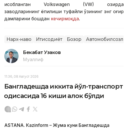
ҳисобланган Volkswagen (VW) ҳозирда
заводларининг ёпилиши туфайли ўзининг энг оғир
дамларини бошдан
кечирмоқда
.
Нарх-наво
Иқтисодиёт
Бозор
Автомобилсозли
Бекабат Узаков
Муаллиф
11:36, 08 Август 2026
Бангладешда иккита йўл-транспорт
ҳодисасида 16 киши ҳалок бўлди
ASTANА. Кazinform – Жума куни Бангладешда