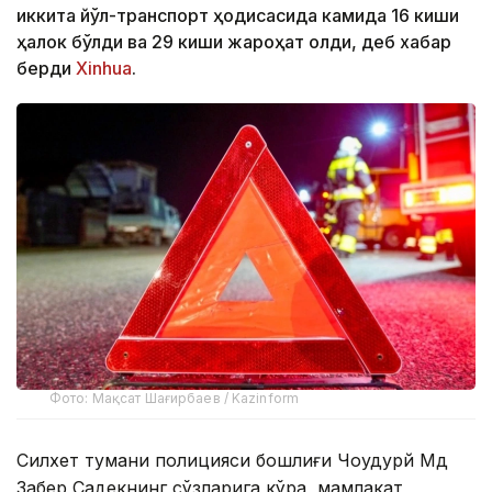
иккита йўл-транспорт ҳодисасида камида 16 киши
ҳалок бўлди ва 29 киши жароҳат олди, деб хабар
берди
Xinhua
.
Фото: Мақсат Шағирбаев / Kazinform
Силхет тумани полицияси бошлиғи Чоудҳурй Мд
Забер Садекнинг сўзларига кўра, мамлакат