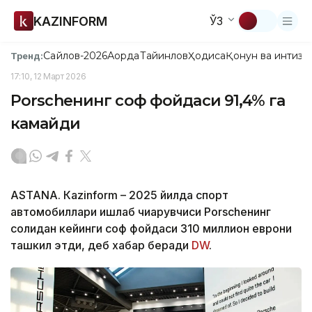
KAZINFORM
ЎЗ
Сайлов-2026
Ақорда
Тайинлов
Ҳодиса
Қонун ва интизо
Тренд:
17:10, 12 Март 2026
Porscheнинг соф фойдаси 91,4% га
камайди
ASTANА. Кazinform – 2025 йилда спорт
автомобиллари ишлаб чиқарувчиси Porscheнинг
солиқдан кейинги соф фойдаси 310 миллион еврони
ташкил этди, деб хабар беради
DW
.