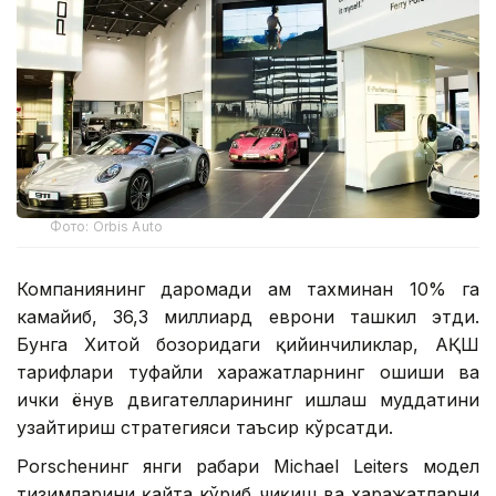
Фото: Orbis Auto
Компаниянинг даромади ҳам тахминан 10% га
камайиб, 36,3 миллиард еврони ташкил этди.
Бунга Хитой бозоридаги қийинчиликлар, АҚШ
тарифлари туфайли харажатларнинг ошиши ва
ички ёнув двигателларининг ишлаш муддатини
узайтириш стратегияси таъсир кўрсатди.
Porscheнинг янги раҳбари Michael Leiters модел
тизимларини қайта кўриб чиқиш ва харажатларни