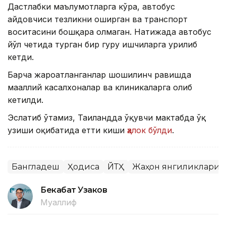
Дастлабки маълумотларга кўра, автобус
ҳайдовчиси тезликни оширган ва транспорт
воситасини бошқара олмаган. Натижада автобус
йўл четида турган бир гуруҳ ишчиларга урилиб
кетди.
Барча жароҳатланганлар шошилинч равишда
маҳаллий касалхоналар ва клиникаларга олиб
кетилди.
Эслатиб ўтамиз, Таиландда ўқувчи мактабда ўқ
узиши оқибатида етти киши
ҳалок бўлди
.
Бангладеш
Ҳодиса
ЙТҲ
Жаҳон янгиликлари
Бекабат Узаков
Муаллиф