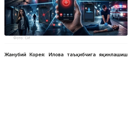
Фото: СИ
Жанубий Корея: Илова таъқибчига яқинлашиш
ҳақида огоҳлантиради
2026 йил 24 июнда Жанубий Корея шахсий
хавфсизлик учун энг сўнгги рақамли воситалардан
бирини ишга туширди.
Ҳукумат иловаси таъқиб қилувчи қурбонларга
электрон билагузук тақишлари шарт бўлган таъқиб
қилувчиларининг жойлашуви ва йўналишини реал
вақт режимида кўриш имконини беради.
Агар таъқибчи маълум масофага яқинлашса,