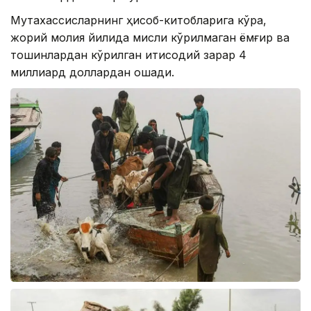
Мутахассисларнинг ҳисоб-китобларига кўра,
жорий молия йилида мисли кўрилмаган ёмғир ва
тошқинлардан кўрилган иқтисодий зарар 4
миллиард доллардан ошади.