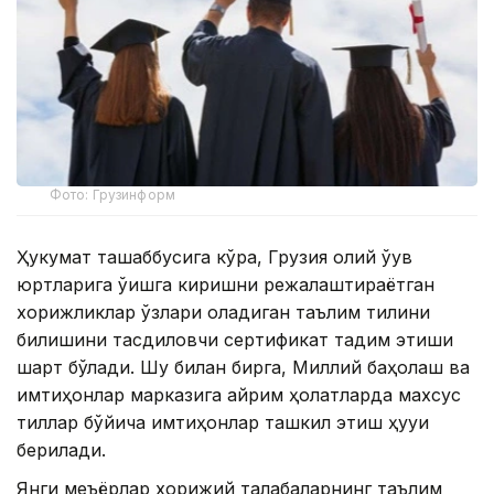
Фото: Грузинформ
Ҳукумат ташаббусига кўра, Грузия олий ўқув
юртларига ўқишга киришни режалаштираётган
хорижликлар ўзлари оладиган таълим тилини
билишини тасдиқловчи сертификат тақдим этиши
шарт бўлади. Шу билан бирга, Миллий баҳолаш ва
имтиҳонлар марказига айрим ҳолатларда махсус
тиллар бўйича имтиҳонлар ташкил этиш ҳуқуқи
берилади.
Янги меъёрлар хорижий талабаларнинг таълим