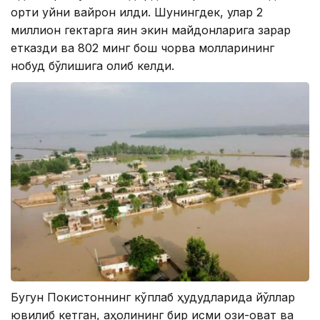
ортиқ уйни вайрон қилди. Шунингдек, улар 2
миллион гектарга яқин экин майдонларига зарар
етказди ва 802 минг бош чорва молларининг
нобуд бўлишига олиб келди.
Бугун Покистоннинг кўплаб ҳудудларида йўллар
ювилиб кетган, аҳолининг бир қисми озиқ-овқат ва