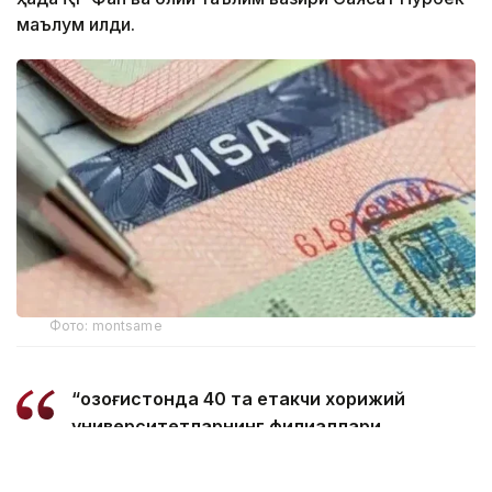
маълум қилди.
Фото: montsame
“Қозоғистонда 40 та етакчи хорижий
университетларнинг филиаллари
очилмоқда. Бугунги кунда
мамлакатимизда 31 минг 500 нафар