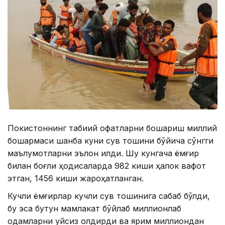
Покистоннинг табиий офатларни бошқариш миллий
бошқармаси шанба куни сув тошқини бўйича сўнгги
маълумотларни эълон қилди. Шу кунгача ёмғир
билан боғлиқ ҳодисаларда 982 киши ҳалок вафот
этган, 1456 киши жароҳатланган.
Кучли ёмғирлар кучли сув тошқинига сабаб бўлди,
бу эса бутун мамлакат бўйлаб миллионлаб
одамларни уйсиз қолдирди ва ярим миллиондан