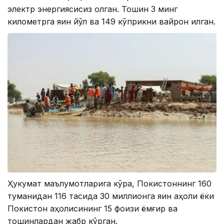
электр энергиясисиз қолган. Тошқин 3 минг
километрга яқин йўл ва 149 кўприкни вайрон қилган.
Ҳукумат маълумотларига кўра, Покистоннинг 160
туманидан 116 тасида 30 миллионга яқин аҳоли ёки
Покистон аҳолисининг 15 фоизи ёмғир ва
тошқинлардан жабр кўрган.