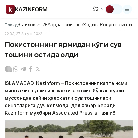
KAZINFORM
ЎЗ
Сайлов-2026
Ақорда
Тайинлов
Ҳодиса
Қонун ва интизо
Тренд:
22:33, 27 Август 2022
Покистоннинг ярмидан кўпи сув
тошқини остида қолди
ISLAMABAD. Kazinform – Покистоннинг катта қисми
мингга яқин одамнинг ҳаётига зомин бўлган кучли
муссондан кейин ҳалокатли сув тошқинлари
оқибатларига дуч келмоқда, дея хабар беради
Kazinform мухбири Associated Pressга таяниб.