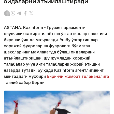
қоидаларни қатъийлаштиради
ASTANA. Kazinform - Грузия парламенти
қонунчиликка киритилаётган ўзгартишлар пакетини
биринчи ўқишда маъқуллади. Ушбу ўзгартишлар
хорижий фуқаролар ва фуқаролиги бўлмаган
шахсларнинг мамлакатда бўлиш қоидаларини
қатъийлаштиришни, шу жумладан хорижий
талабалар учун янги талабларни жорий этишни
назарда тутади. Бу ҳақда Kazinform агентлигининг
минтақадаги мухбири
Биринчи жамоат телеканалига
таяниб хабар берди.