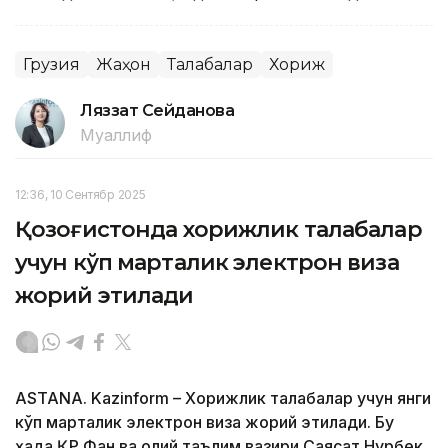
Грузия
Жаҳон
Талабалар
Хориж
Ляззат Сейданова
Муаллиф
12:36, 10 Сентябр 2025
Қозоғистонда хорижлик талабалар
учун кўп марталик электрон виза
жорий этилади
ASTANA. Kazinform – Хорижлик талабалар учун янги
кўп марталик электрон виза жорий этилади. Бу
ҳақда ҚР Фан ва олий таълим вазири Саясат Нурбек