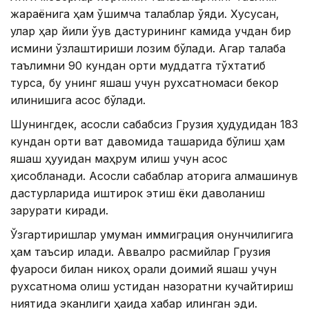
жараёнига ҳам қўшимча талаблар қўяди. Хусусан,
улар ҳар йили ўқув дастурининг камида учдан бир
қисмини ўзлаштириши лозим бўлади. Агар талаба
таълимни 90 кундан ортиқ муддатга тўхтатиб
турса, бу унинг яшаш учун рухсатномаси бекор
қилинишига асос бўлади.
Шунингдек, асосли сабабсиз Грузия ҳудудидан 183
кундан ортиқ вақт давомида ташқарида бўлиш ҳам
яшаш ҳуқуқидан маҳрум қилиш учун асос
ҳисобланади. Асосли сабаблар қаторига алмашинув
дастурларида иштирок этиш ёки даволаниш
зарурати киради.
Ўзгартиришлар умуман иммиграция қонунчилигига
ҳам таъсир қилади. Аввалроқ расмийлар Грузия
фуқароси билан никоҳ орқали доимий яшаш учун
рухсатнома олиш устидан назоратни кучайтириш
ниятида эканлиги ҳақида хабар қилинган эди.