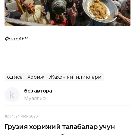
Фото:AFP
Ҳодиса
Хориж
Жаҳон янгиликлари
без автора
Муаллиф
18:34, 24 Июн 2026
Грузия хорижий талабалар учун