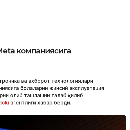
Меtа компаниясига
троника ва ахборот технологиялари
аниясига болаларни жинсий эксплуатация
рни олиб ташлашни талаб қилиб
dolu
агентлиги хабар берди.