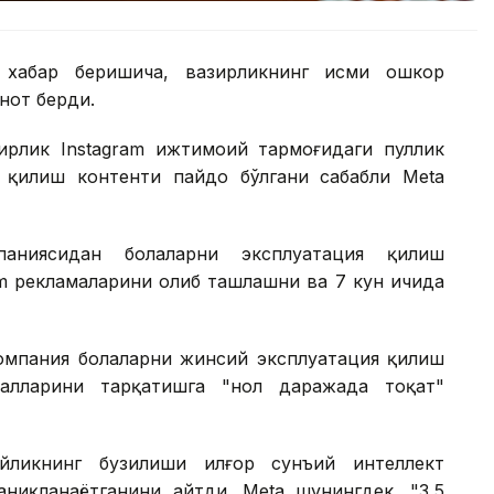
 хабар беришича, вазирликнинг исми ошкор
нот берди.
зирлик Instagram ижтимоий тармоғидаги пуллик
 қилиш контенти пайдо бўлгани сабабли Меtа
паниясидан болаларни эксплуатация қилиш
am рекламаларини олиб ташлашни ва 7 кун ичида
компания болаларни жинсий эксплуатация қилиш
алларини тарқатишга "нол даражада тоқат"
йликнинг бузилиши илғор сунъий интеллект
аниқланаётганини айтди. Меtа шунингдек, "3,5