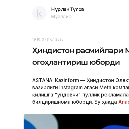
Нұрлан Тұяқов
Муаллиф
19:10, 07 Июл 2026
Ҳиндистон расмийлари 
огоҳлантириш юборди
ASTANА. Кazinform — Ҳиндистон Элек
вазирлиги Instagram эгаси Меtа комп
қилишга "ундовчи" пуллик рекламала
билдиришнома юборди. Бу ҳақда
Аna