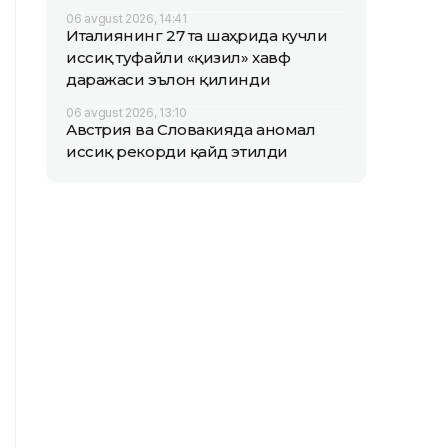
06 avgust 2026, 14:41
Италиянинг 27 та шаҳрида кучли
иссиқ туфайли «қизил» хавф
даражаси эълон қилинди
06 avgust 2026, 13:10
Австрия ва Словакияда аномал
иссиқ рекорди қайд этилди