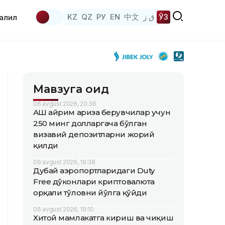
KZ
QZ
РУ
EN
中文
ق ز
ЎЗ
аҳлил
Мавзуга оид
06 avgust 2026, 20:36
АҚШ айрим ариза берувчилар учун
250 минг долларгача бўлган
визавий депозитларни жорий
қилди
06 avgust 2026, 19:38
Дубай аэропортларидаги Duty
Free дўконлари криптовалюта
орқали тўловни йўлга қўйди
06 avgust 2026, 19:10
Хитой мамлакатга кириш ва чиқиш