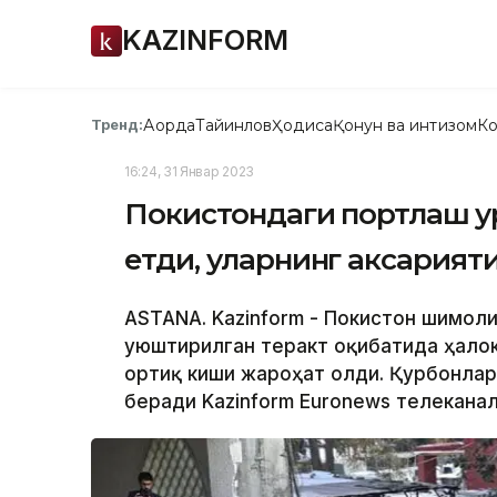
KAZINFORM
Ақорда
Тайинлов
Ҳодиса
Қонун ва интизом
Ко
Тренд:
16:24, 31 Январ 2023
Покистондаги портлаш қу
етди, уларнинг аксария
ASTANA. Kazinform - Покистон шимол
уюштирилган теракт оқибатида ҳалок 
ортиқ киши жароҳат олди. Қурбонлар
беради Kazinform Euronews телеканал