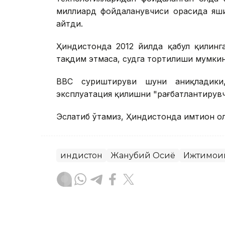
миллиард фойдаланувчиси орасида яши
айтди.
Ҳиндистонда 2012 йилда қабул қилинг
тақдим этмаса, судга тортилиши мумкин
BBC суриштируви шуни аниқладики,
эксплуатация қилишни "рағбатлантирув
Эслатиб ўтамиз, Ҳиндистонда имтиҳон ол
Ҳиндистон
Жанубий Осиё
Ижтимоий