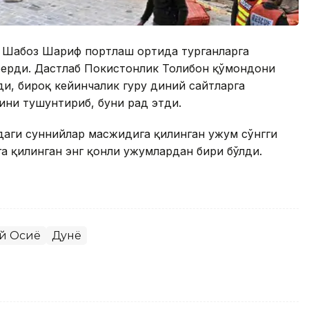
 Шаҳбоз Шариф портлаш ортида турганларга
берди. Дастлаб Покистонлик Толибон қўмондони
ди, бироқ кейинчалик гуруҳ диний сайтларга
нини тушунтириб, буни рад этди.
даги суннийлар масжидига қилинган ҳужум сўнгги
 қилинган энг қонли ҳужумлардан бири бўлди.
й Осиё
Дунё