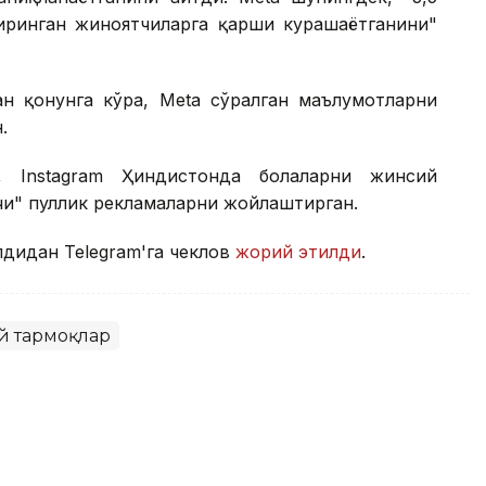
ринган жиноятчиларга қарши курашаётганини"
ан қонунга кўра, Меtа сўралган маълумотларни
.
 Instagram Ҳиндистонда болаларни жинсий
чи" пуллик рекламаларни жойлаштирган.
дидан Telegram'га чеклов
жорий этилди
.
 тармоқлар