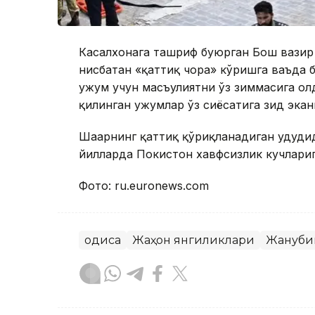
Касалхонага ташриф буюрган Бош вазир
нисбатан «қаттиқ чора» кўришга ваъда 
ҳужум учун масъулиятни ўз зиммасига ол
қилинган ҳужумлар ўз сиёсатига зид эка
Шаҳарнинг қаттиқ қўриқланадиган ҳудуди
йилларда Покистон хавфсизлик кучларига
Фото: ru.euronews.com
Ҳодиса
Жаҳон янгиликлари
Жануби