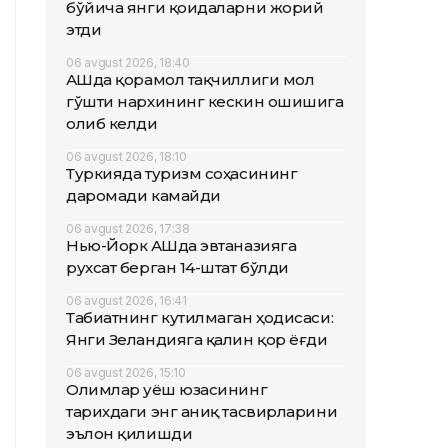
бўйича янги қоидаларни жорий
этди
06 avgust 2026, 18:40
АҚШда қорамол тақчиллиги мол
гўшти нархининг кескин ошишига
олиб келди
06 avgust 2026, 18:10
Туркияда туризм соҳасининг
даромади камайди
06 avgust 2026, 17:38
Нью-Йорк АҚШда эвтаназияга
рухсат берган 14-штат бўлди
06 avgust 2026, 16:41
Табиатнинг кутилмаган ҳодисаси:
Янги Зеландияга қалин қор ёғди
06 avgust 2026, 15:10
Олимлар Қуёш юзасининг
тарихдаги энг аниқ тасвирларини
эълон қилишди