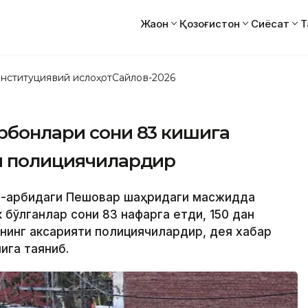
Жаҳон
Қозоғистон
Сиёсат
Т
нституциявий ислоҳот
Сайлов-2026
рбонлари сони 83 кишига
ти полициячилардир
и-ғарбидаги Пешовар шаҳридаги масжидда
бўлганлар сони 83 нафарга етди, 150 дан
нинг аксарияти полициячилардир, дея хабар
ига таяниб.