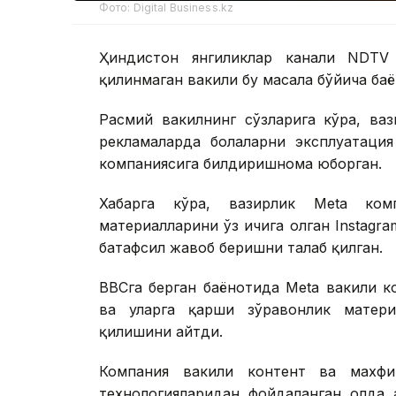
Фото: Digital Business.kz
Ҳиндистон янгиликлар канали NDTV
қилинмаган вакили бу масала бўйича баё
Расмий вакилнинг сўзларига кўра, ва
рекламаларда болаларни эксплуатация
компаниясига билдиришнома юборган.
Хабарга кўра, вазирлик Меtа ком
материалларини ўз ичига олган Instagr
батафсил жавоб беришни талаб қилган.
BBCга берган баёнотида Меtа вакили 
ва уларга қарши зўравонлик матери
қилишини айтди.
Компания вакили контент ва махфи
технологияларидан фойдаланган ҳолда 