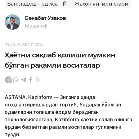
Бангладеш
Ҳодиса
ЙТҲ
Жаҳон янгиликлари
Бекабат Узаков
Муаллиф
09:00, 08 Август 2026
Ҳаётни сақлаб қолиши мумкин
бўлган рақамли воситалар
ASTANA. Kazinform — Зилзила ҳақида
огоҳлантиришлардан тортиб, бедарак йўқолган
одамларни топишга ёрдам берадиган
технологияларгача, Кazinform ҳаётни сақлаб қолишга
ёрдам бераётган рақамли воситалар тўпламини
тузди.