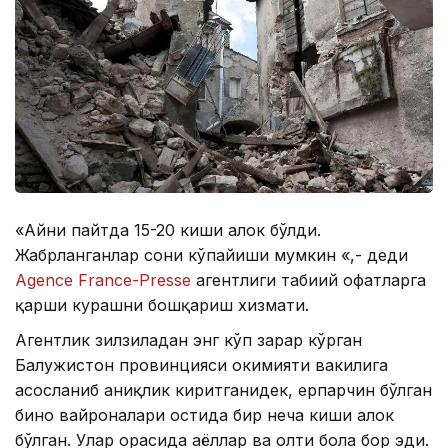
«Айни пайтда 15-20 киши ҳалок бўлди.
Жабрланганлар сони кўпайиши мумкин «,- деди
Agence France-Presse
агентлиги табиий офатларга
қарши курашни бошқариш хизмати.
Aгентлик зилзиладан энг кўп зарар кўрган
Балужистон провинцияси ҳокимияти вакилига
асосланиб аниқлик киритганидек, ерпарчин бўлган
бино вайроналари остида бир неча киши ҳалок
бўлган. Улар орасида аёллар ва олти бола бор эди.