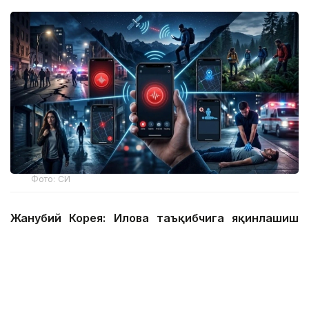
Фото: СИ
Жанубий Корея: Илова таъқибчига яқинлашиш
ҳақида огоҳлантиради
2026 йил 24 июнда Жанубий Корея шахсий
хавфсизлик учун энг сўнгги рақамли воситалардан
бирини ишга туширди.