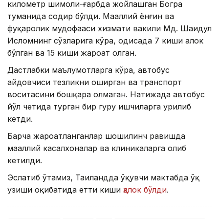
километр шимоли-ғарбда жойлашган Богра
туманида содир бўлди. Маҳаллий ёнғин ва
фуқаролик мудофааси хизмати вакили Мд. Шаҳидул
Исломнинг сўзларига кўра, ҳодисада 7 киши ҳалок
бўлган ва 15 киши жароҳат олган.
Дастлабки маълумотларга кўра, автобус
ҳайдовчиси тезликни оширган ва транспорт
воситасини бошқара олмаган. Натижада автобус
йўл четида турган бир гуруҳ ишчиларга урилиб
кетди.
Барча жароҳатланганлар шошилинч равишда
маҳаллий касалхоналар ва клиникаларга олиб
кетилди.
Эслатиб ўтамиз, Таиландда ўқувчи мактабда ўқ
узиши оқибатида етти киши
ҳалок бўлди
.