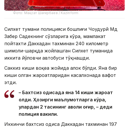
Фото: Мақсат Шағирбаев / Kazinform
Силхет тумани полицияси бошлиғи Чоудҳурй Мд
Забер Садекнинг сўзларига кўра, мамлакат
пойтахти Даккадан тахминан 240 километр
шимоли-шарқда жойлашган Силхет туманида
иккита йўловчи автобуси тўқнашди.
Саккиз киши воқеа жойида ҳалок бўлди. Яна бир
киши олган жароҳатларидан касалхонада вафот
этди.
– Бахтсиз ҳодисада яна 14 киши жароҳат
олди. Ҳозирги маълумотларга кўра,
улардан 2 тасининг аҳволи оғир, – деди
полиция вакили.
Иккинчи бахтсиз ҳодиса Даккадан тахминан 197