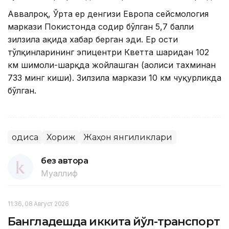
Aввалроқ, Ўрта ер денгизи Европа сейсмология
маркази Покистонда содир бўлган 5,7 балли
зилзила ҳақида хабар берган эди. Ер ости
тўлқинларининг эпицентри Кветта шаҳридан 102
км шимоли-шарқда жойлашган (аҳолиси тахминан
733 минг киши). Зилзила маркази 10 км чуқурликда
бўлган.
Ҳодиса
Хориж
Жаҳон янгиликлари
без автора
Муаллиф
11:36, 08 Август 2026
Бангладешда иккита йўл-транспорт