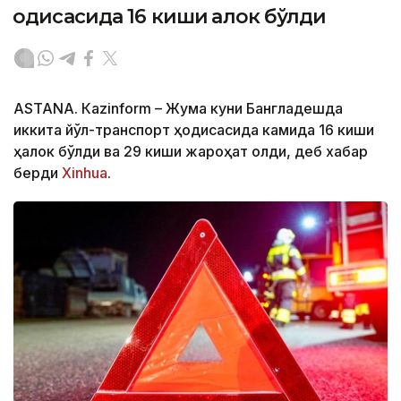
ҳодисасида 16 киши ҳалок бўлди
ASTANА. Кazinform – Жума куни Бангладешда
иккита йўл-транспорт ҳодисасида камида 16 киши
ҳалок бўлди ва 29 киши жароҳат олди, деб хабар
берди
Xinhua
.