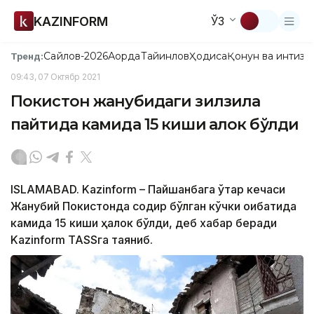
KAZINFORM
ЎЗ
Сайлов-2026
Ақорда
Тайинлов
Ҳодиса
Қонун ва интизо
Тренд:
09:43, 07 Октябр 2021
Покистон жанубидаги зилзила
пайтида камида 15 киши ҳалок бўлди
ISLAMABAD. Kazinform – Пайшанбага ўтар кечаси
Жанубий Покистонда содир бўлган кўчки оқибатида
камида 15 киши ҳалок бўлди, деб хабар беради
Kazinform TASSга таяниб.