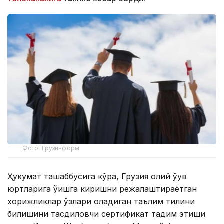
Фото: Грузинформ
Ҳукумат ташаббусига кўра, Грузия олий ўқув
юртларига ўқишга киришни режалаштираётган
хорижликлар ўзлари оладиган таълим тилини
билишини тасдиқловчи сертификат тақдим этиши