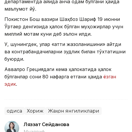
департаментда қайиқда қанча одам бўлгани ҳақида
маълумот йўқ.
Покистон Бош вазири Шаҳбоз Шариф 19 июнни
Ўртаер денгизида ҳалок бўлган муҳожирлар учун
миллий мотам куни деб эълон қилди.
У, шунингдек, улар «қаттиқ жазоланишини» айтди
ва контрабандачиларни зудлик билан тўхтатишни
буюрди.
Аввалроқ Грециядаги кема ҳалокатида ҳалок
бўлганлар сони 80 нафарга етгани ҳақида
ёзган
эдик
.
Ҳодиса
Хориж
Жаҳон янгиликлари
Ляззат Сейданова
Муаллиф