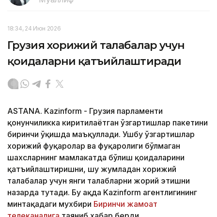
18:34, 24 Июн 2026
Грузия хорижий талабалар учун
қоидаларни қатъийлаштиради
ASTANA. Kazinform - Грузия парламенти
қонунчиликка киритилаётган ўзгартишлар пакетини
биринчи ўқишда маъқуллади. Ушбу ўзгартишлар
хорижий фуқаролар ва фуқаролиги бўлмаган
шахсларнинг мамлакатда бўлиш қоидаларини
қатъийлаштиришни, шу жумладан хорижий
талабалар учун янги талабларни жорий этишни
назарда тутади. Бу ҳақда Kazinform агентлигининг
минтақадаги мухбири
Биринчи жамоат
телеканалига
таяниб хабар берди.