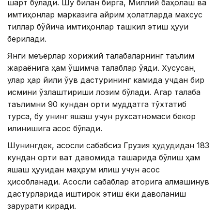
шарт бўлади. Шу билан бирга, Миллий баҳолаш ва
имтиҳонлар марказига айрим ҳолатларда махсус
тиллар бўйича имтиҳонлар ташкил этиш ҳуқуқи
берилади.
Янги меъёрлар хорижий талабаларнинг таълим
жараёнига ҳам қўшимча талаблар қўяди. Хусусан,
улар ҳар йили ўқув дастурининг камида учдан бир
қисмини ўзлаштириши лозим бўлади. Агар талаба
таълимни 90 кундан ортиқ муддатга тўхтатиб
турса, бу унинг яшаш учун рухсатномаси бекор
қилинишига асос бўлади.
Шунингдек, асосли сабабсиз Грузия ҳудудидан 183
кундан ортиқ вақт давомида ташқарида бўлиш ҳам
яшаш ҳуқуқидан маҳрум қилиш учун асос
ҳисобланади. Асосли сабаблар қаторига алмашинув
дастурларида иштирок этиш ёки даволаниш
зарурати киради.