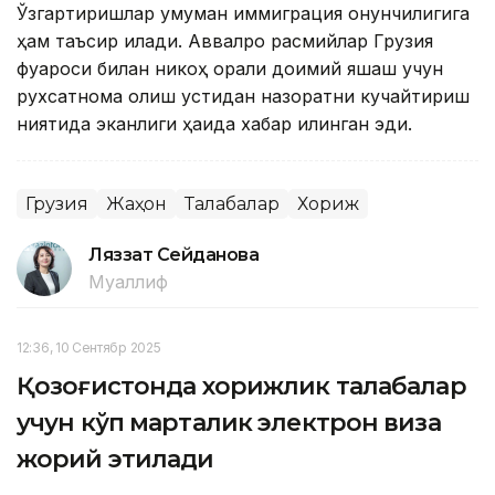
Ўзгартиришлар умуман иммиграция қонунчилигига
ҳам таъсир қилади. Аввалроқ расмийлар Грузия
фуқароси билан никоҳ орқали доимий яшаш учун
рухсатнома олиш устидан назоратни кучайтириш
ниятида эканлиги ҳақида хабар қилинган эди.
Грузия
Жаҳон
Талабалар
Хориж
Ляззат Сейданова
Муаллиф
12:36, 10 Сентябр 2025
Қозоғистонда хорижлик талабалар
учун кўп марталик электрон виза
жорий этилади