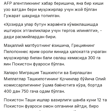
AFP агентликнинг хабар беришича, яна бир киши
узоқ вақтдан бери муҳожирлар учун жой бўлган
Гужарат шаҳрида топилган.
«Ҳозирда улар бутун жараёнга кўмаклашишда
иштирок этганликлари учун тергов қилиняпти», -
деди расмийлардан бири.
Маҳаллий матбуотнинг ёзишича, Грециянинг
Пелопоннес ярим ороли яқинида ҳалокатга учраган
муҳожирлар билан балиқ овлаш кемасида 300 га
яқин Покистон фуқароси бўлган.
Халқаро Миграция Ташкилоти ва Бирлашган
Миллатлар Ташкилотининг Қочқинлар бўйича Олий
комиссарлигининг қўшма баёнотига кўра, бортда
400 дан 750 гача одам бўлган.
Покистон Ташқи ишлар вазирлиги шанба куни 12 та
Покистон фуқароси омон қолганини айтди, бироқ