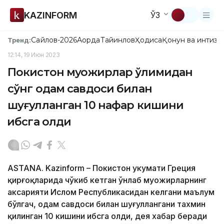
KAZINFORM
ЎЗ
Сайлов-2026
Ақорда
Тайинлов
Ҳодиса
Қонун ва интизо
Тренд:
12:14, 19 Июн 2023
Покистон муҳожирлар ўлимидан
сўнг одам савдоси билан
шуғулланган 10 нафар кишини
ҳибсга олди
ASTANA. Kazinform – Покистон ҳукумати Греция
қирғоқларида чўкиб кетган ўнлаб муҳожирларнинг
аксарияти Ислом Республикасидан келгани маълум
бўлгач, одам савдоси билан шуғуллангани тахмин
қилинган 10 кишини ҳибсга олди, дея хабар беради