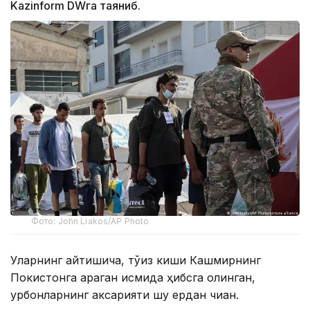
Kazinform DWга таяниб.
Фото: John Liakos/AP Photo
Уларнинг айтишича, тўққиз киши Кашмирнинг
Покистонга қараган қисмида ҳибсга олинган,
қурбонларнинг аксарияти шу ердан чиққан.