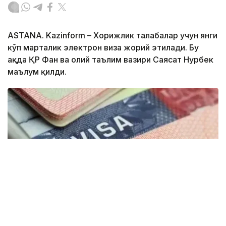
ASTANA. Kazinform – Хорижлик талабалар учун янги
кўп марталик электрон виза жорий этилади. Бу
ҳақда ҚР Фан ва олий таълим вазири Саясат Нурбек
маълум қилди.
Фото: montsame