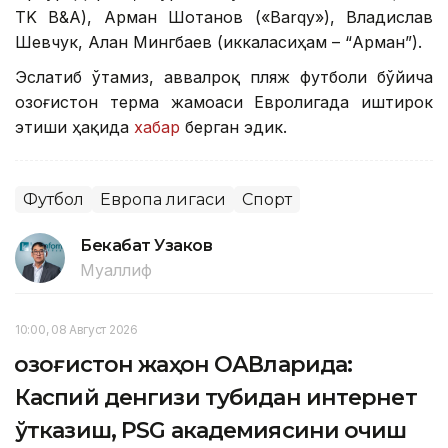
TK B&A), Арман Шотанов («Barqy»), Владислав
Шевчук, Алан Мингбаев (иккаласиҳам – “Арман”).
Эслатиб ўтамиз, аввалроқ пляж футболи бўйича
Қозоғистон терма жамоаси Евролигада иштирок
этиши ҳақида
хабар
берган эдик.
Футбол
Европа лигаси
Спорт
Бекабат Узаков
Муаллиф
10:00, 08 Август 2026
Қозоғистон жаҳон ОАВларида:
Каспий денгизи тубидан интернет
ўтказиш, PSG академиясини очиш