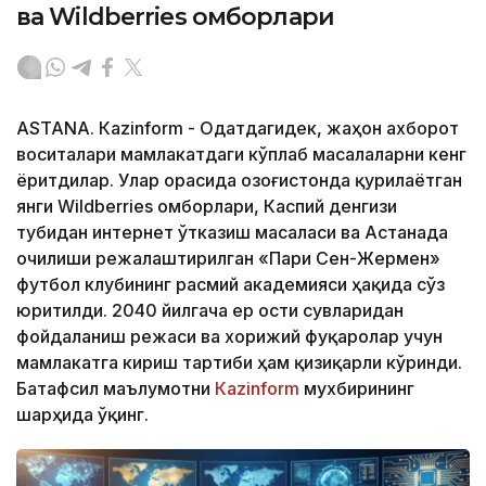
ва Wildberries омборлари
ASTANА. Кazinform - Одатдагидек, жаҳон ахборот
воситалари мамлакатдаги кўплаб масалаларни кенг
ёритдилар. Улар орасида Қозоғистонда қурилаётган
янги Wildberries омборлари, Каспий денгизи
тубидан интернет ўтказиш масаласи ва Астанада
очилиши режалаштирилган «Пари Сен-Жермен»
футбол клубининг расмий академияси ҳақида сўз
юритилди. 2040 йилгача ер ости сувларидан
фойдаланиш режаси ва хорижий фуқаролар учун
мамлакатга кириш тартиби ҳам қизиқарли кўринди.
Батафсил маълумотни
Кazinform
мухбирининг
шарҳида ўқинг.