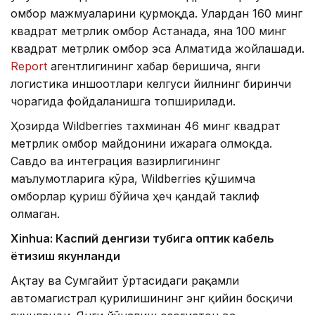
омбор мажмуаларини қурмоқда. Улардан 160 минг
квадрат метрлик омбор Астанада, яна 100 минг
квадрат метрлик омбор эса Алматида жойлашади.
Report
агентлигининг хабар беришича, янги
логистика иншоотлари келгуси йилнинг биринчи
чорагида фойдаланишга топширилади.
Ҳозирда Wildberries тахминан 46 минг квадрат
метрлик омбор майдонини ижарага олмоқда.
Савдо ва интеграция вазирлигининг
маълумотларига кўра, Wildberries қўшимча
омборлар қуриш бўйича ҳеч қандай таклиф
олмаган.
Xinhuа: Каспий денгизи тубига оптик кабель
ётқизиш якунланди
Ақтау ва Сумгайит ўртасидаги рақамли
автомагистрал қурилишининг энг қийин босқичи