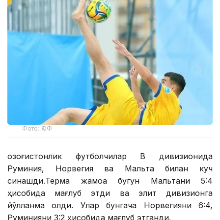
Фото: ҚФФ
Қозоғистонлик футболчилар В дивизионида
Руминия, Норвегия ва Мальта билан куч
синашди.Терма жамоа бугун Мальтани 5:4
ҳисобида мағлуб этди ва элит дивизионга
йўлланма олди. Улар бунгача Норвегияни 6:4,
Руминияни 3:2 ҳисобида мағлуб этганди.