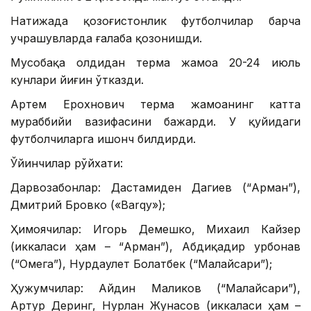
Натижада қозоғистонлик футболчилар барча
учрашувларда ғалаба қозонишди.
Мусобақа олдидан терма жамоа 20-24 июль
кунлари йиғин ўтказди.
Артем Ерохнович терма жамоанинг катта
мураббийи вазифасини бажарди. У қуйидаги
футболчиларга ишонч билдирди.
Ўйинчилар рўйхати:
Дарвозабонлар: Дастамиден Дагиев (“Арман”),
Дмитрий Бровко («Barqy»);
Ҳимоячилар: Игорь Демешко, Михаил Кайзер
(иккаласи ҳам – “Арман”), Абдиқадир Қурбонав
(“Омега”), Нурдаулет Болатбек (“Малайсари”);
Ҳужумчилар: Айдин Маликов (“Малайсари”),
Артур Деринг, Нурлан Жунасов (иккаласи ҳам –