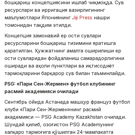
бошқариш концепциясини ишлаб чиқмоқда. Сув
ресурслари ва ирригация вазирлигининг
маълумотлари Япониянинг
Jiji Press
нашри
томонидан тақдим этилди.
Концепция замонавий ер ости сувлари
ресурсларини бошқариш тизимини яратишга
қаратилган. Ҳужжатнинг амалга оширилиши ер
ости сувларидан фойдаланиш самарадорлигини
оширади ва аҳоли пунктлари ва иқтисодиёт
тармоқларини барқарор сув билан таъминлайди.
PSG: «Пари Сен-Жермен» футбол клубининг
расмий академияси очилади
Сентябрь ойида Астанада машҳур француз футбол
клуби «Пари Сен-Жермен»нинг расмий
академияси — PSG Academy Kazakhstan очилади.
Шундай қилиб, Қозоғистон PSG Academyнинг
халқаро тармоғига қўшилган 24-мамлакатга