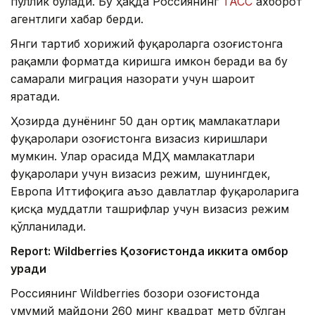
пуллик бўлади. Бу ҳақда Россиянинг
ТАСС
ахборот
агентлиги хабар берди.
Янги тартиб хорижий фуқароларга Қозоғистонга
рақамли форматда киришга имкон беради ва бу
самарали миграция назорати учун шароит
яратади.
Ҳозирда дунёнинг 50 дан ортиқ мамлакатлари
фуқаролари Қозоғистонга визасиз киришлари
мумкин. Улар орасида МДҲ мамлакатлари
фуқаролари учун визасиз режим, шунингдек,
Европа Иттифоқига аъзо давлатлар фуқароларига
қисқа муддатли ташрифлар учун визасиз режим
қўлланилади.
Report: Wildberries Қозоғистонда иккита омбор
қуради
Россиянинг Wildberries бозори Қозоғистонда
умумий майдони 260 минг квадрат метр бўлган