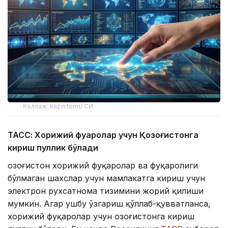
Коллаж: kazinform/ СИ
ТАСС: Хорижий фуқаролар учун Қозоғистонга
кириш пуллик бўлади
Қозоғистон хорижий фуқаролар ва фуқаролиги
бўлмаган шахслар учун мамлакатга кириш учун
электрон рухсатнома тизимини жорий қилиши
мумкин. Агар ушбу ўзгариш қўллаб-қувватланса,
хорижий фуқаролар учун Қозоғистонга кириш