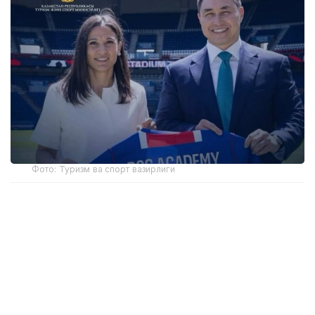
Фото: Туризм ва спорт вазирлиги
Академиянинг биринчи ўқув маркази пойтахтдаги
Air Arena спорт мажмуасида жойлашган бўлади.
FIFА талабларига мувофиқ ёпиқ футбол майдони
ёш спортчиларга йил давомида узлуксиз
машғулотлар ўтказиш имконини беради.
Биринчи мавсумда академия 6-14 ёшдаги 300 га