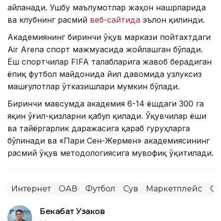
айланади. Ушбу маълумотлар жаҳон нашрларида
ва клубнинг расмий
веб-сайтида
эълон қилинди.
Академиянинг биринчи ўқув маркази пойтахтдаги
Air Arena спорт мажмуасида жойлашган бўлади.
Ёш спортчилар FIFA талабларига жавоб берадиган
ёпиқ футбол майдонида йил давомида узлуксиз
машғулотлар ўтказишлари мумкин бўлади.
Биринчи мавсумда академия 6-14 ёшдаги 300 га
яқин ўғил-қизларни қабул қилади. Ўқувчилар ёши
ва тайёргарлик даражасига қараб гуруҳларга
бўлинади ва «Пари Сен-Жермен» академиясининг
расмий ўқув методологиясига мувофиқ ўқитилади.
Интернет
ОАВ
Футбол
Сув
Маркетплейс
Сп
Бекабат Узаков