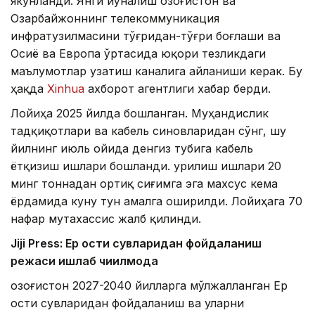
якунланди. Янги йўналиш Қозоғистон ва
Озарбайжоннинг телекоммуникация
инфратузилмасини тўғридан-тўғри боғлаши ва
Осиё ва Европа ўртасида юқори тезликдаги
маълумотлар узатиш каналига айланиши керак. Бу
ҳақда
Xinhua
ахборот агентлиги хабар берди.
Лойиҳа 2025 йилда бошланган. Муҳандислик
тадқиқотлари ва кабель синовларидан сўнг, шу
йилнинг июль ойида денгиз тубига кабель
ётқизиш ишлари бошланди. Қурилиш ишлари 20
минг тоннадан ортиқ сиғимга эга махсус кема
ёрдамида куну тун амалга оширилди. Лойиҳага 70
нафар мутахассис жалб қилинди.
Jiji Press: Ер ости сувларидан фойдаланиш
режаси ишлаб чиқилмоқда
Қозоғистон 2027-2040 йилларга мўлжалланган Ер
ости сувларидан фойдаланиш ва уларни