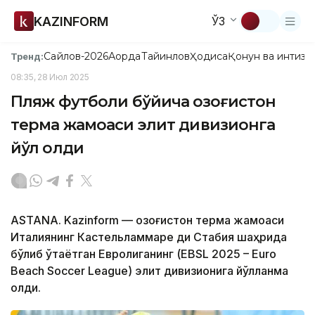
KAZINFORM
ЎЗ
Сайлов-2026
Ақорда
Тайинлов
Ҳодиса
Қонун ва интизо
Тренд:
08:35, 28 Июл 2025
Пляж футболи бўйича Қозоғистон
терма жамоаси элит дивизионга
йўл олди
ASTANА. Kazinform — Қозоғистон терма жамоаси
Италиянинг Кастельламмаре ди Стабия шаҳрида
бўлиб ўтаётган Евролиганинг (EBSL 2025 – Euro
Beach Soccer League) элит дивизионига йўлланма
олди.