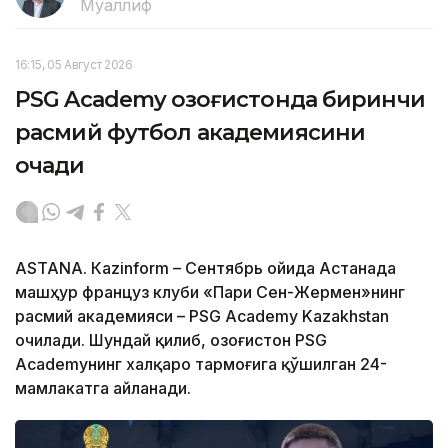
Муаллиф
16:15, 05 Август 2026
PSG Academy Қозоғистонда биринчи
расмий футбол академиясини
очади
ASTANА. Кazinform – Сентябрь ойида Астанада
машҳур француз клуби «Пари Сен-Жермен»нинг
расмий академияси – PSG Academy Kazakhstan
очилади. Шундай қилиб, Қозоғистон PSG
Academyнинг халқаро тармоғига қўшилган 24-
мамлакатга айланади.