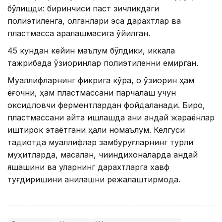
бўлишди: биринчиси паст зичликдаги
полиэтиленга, қолганлари эса дарахтлар ва
пластмасса аралашмасига қўйилган.
45 кундан кейин маълум бўлдики, иккала
тажрибада қўзиқоринлар полиэтиленни емирган.
Муаллифларнинг фикрига кўра, оқ қўзиқорин ҳам
ёғочни, ҳам пластмассани парчалаш учун
оксидловчи ферментлардан фойдаланади. Бироқ,
пластмассани қайта ишлашда аниқ қандай жараёнлар
иштирок этаётгани ҳали номаълум. Келгуси
тадқиқотда муаллифлар замбуруғларнинг турли
муҳитларда, масалан, чиқиндихоналарда қандай
яшашини ва уларнинг дарахтларга хавф
туғдиришини аниқлашни режалаштирмоқда.