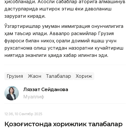
ҳисобланади. Асосли сабаблар қаторига алмашинув
дастурларида иштирок этиш ёки даволаниш
зарурати киради.
Ўзгартиришлар умуман иммиграция қонунчилигига
ҳам таъсир қилади. Аввалроқ расмийлар Грузия
фуқароси билан никоҳ орқали доимий яшаш учун
рухсатнома олиш устидан назоратни кучайтириш
ниятида эканлиги ҳақида хабар қилинган эди.
Грузия
Жаҳон
Талабалар
Хориж
Ляззат Сейданова
Муаллиф
12:36, 10 Сентябр 2025
Қозоғистонда хорижлик талабалар