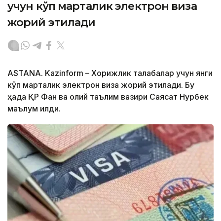
учун кўп марталик электрон виза
жорий этилади
ASTANA. Kazinform – Хорижлик талабалар учун янги
кўп марталик электрон виза жорий этилади. Бу
ҳақда ҚР Фан ва олий таълим вазири Саясат Нурбек
маълум қилди.