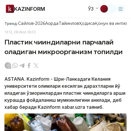
KAZINFORM
ЎЗ
Сайлов-2026
Ақорда
Тайинлов
Ҳодиса
Қонун ва интизо
Тренд:
13:12, 28 Июл 2023
Пластик чиқиндиларни парчалай
оладиган микроорганизм топилди
ASTANA. Kazinform - Шри-Ланкадаги Келания
университети олимлари кесилган дарахтларни йўқ
қиладиган қўзиқоринлардан пластик чиқиндиларга қарши
курашда фойдаланиш мумкинлигини аниқлади, деб
хабар беради Kazinform xabar.uzга таяниб.