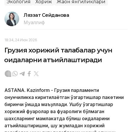
Экология
Хориж
Жаҳон янгиликлари
Ляззат Сейданова
Муаллиф
18:34, 24 Июн 2026
Грузия хорижий талабалар учун
қоидаларни қатъийлаштиради
ASTANA. Kazinform - Грузия парламенти
қонунчиликка киритилаётган ўзгартишлар пакетини
биринчи ўқишда маъқуллади. Ушбу ўзгартишлар
хорижий фуқаролар ва фуқаролиги бўлмаган
шахсларнинг мамлакатда бўлиш қоидаларини
қатъийлаштиришни, шу жумладан хорижий