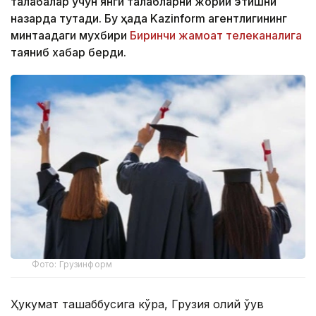
талабалар учун янги талабларни жорий этишни
назарда тутади. Бу ҳақда Kazinform агентлигининг
минтақадаги мухбири
Биринчи жамоат телеканалига
таяниб хабар берди.
Фото: Грузинформ
Ҳукумат ташаббусига кўра, Грузия олий ўқув