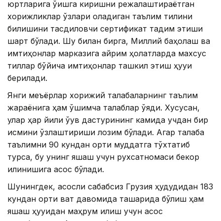
юртларига ўқишга киришни режалаштираётган
хорижликлар ўзлари оладиган таълим тилини
билишини тасдиқловчи сертификат тақдим этиши
шарт бўлади. Шу билан бирга, Миллий баҳолаш ва
имтиҳонлар марказига айрим ҳолатларда махсус
тиллар бўйича имтиҳонлар ташкил этиш ҳуқуқи
берилади.
Янги меъёрлар хорижий талабаларнинг таълим
жараёнига ҳам қўшимча талаблар қўяди. Хусусан,
улар ҳар йили ўқув дастурининг камида учдан бир
қисмини ўзлаштириши лозим бўлади. Агар талаба
таълимни 90 кундан ортиқ муддатга тўхтатиб
турса, бу унинг яшаш учун рухсатномаси бекор
қилинишига асос бўлади.
Шунингдек, асосли сабабсиз Грузия ҳудудидан 183
кундан ортиқ вақт давомида ташқарида бўлиш ҳам
яшаш ҳуқуқидан маҳрум қилиш учун асос