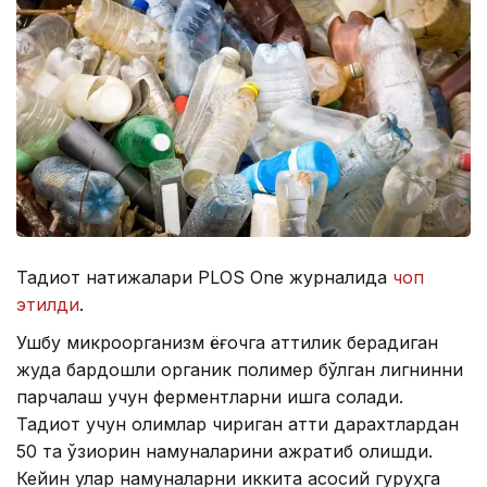
Тадқиқот натижалари PLOS One журналида
чоп
этилди
.
Ушбу микроорганизм ёғочга қаттиқлик берадиган
жуда бардошли органик полимер бўлган лигнинни
парчалаш учун ферментларни ишга солади.
Тадқиқот учун олимлар чириган қаттиқ дарахтлардан
50 та қўзиқорин намуналарини ажратиб олишди.
Кейин улар намуналарни иккита асосий гуруҳга