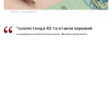
Фото: montsame
“Қозоғистонда 40 та етакчи хорижий
университетларнинг филиаллари
очилмоқда. Бугунги кунда
мамлакатимизда 31 минг 500 нафар
хорижлик талаба таҳсил олмоқда – бу
тарихий рекорддир. 2029 йилга бориб бу
сонни 150 мингга етказиш мақсад
қилинган. Бунинг учун хорижлик
талабалар, шунингдек, олимлар,
профессорлар, мутахассисларга виза
бериш тартибини қайта кўриб чиқишимиз
керак. Хорижлик талабалар учун кўп
марталик электрон виза масаласи кўриб
чиқилади”, - деди вазир Ҳукумат