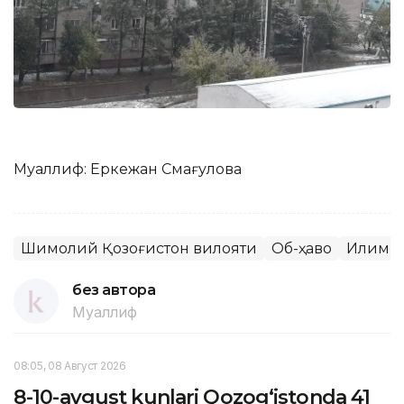
Муаллиф: Еркежан Смағулова
Шимолий Қозоғистон вилояти
Об-ҳаво
Иқлим
без автора
Муаллиф
08:05, 08 Август 2026
8-10-avgust kunlari Qozog‘istonda 41