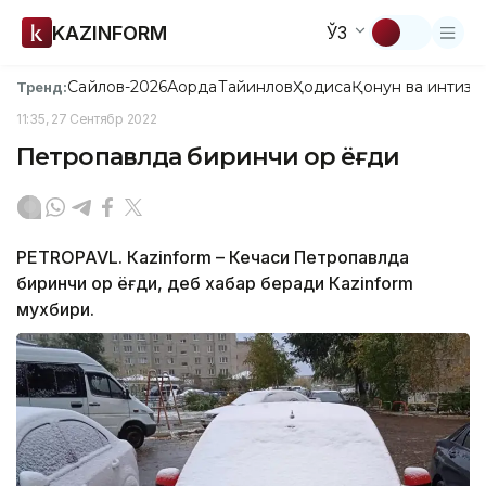
KAZINFORM
ЎЗ
Сайлов-2026
Ақорда
Тайинлов
Ҳодиса
Қонун ва интизо
Тренд:
11:35, 27 Сентябр 2022
Петропавлда биринчи қор ёғди
PETROPAVL. Кazinform – Кечаси Петропавлда
биринчи қор ёғди, деб хабар беради Кazinform
мухбири.