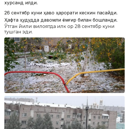
хурсанд қилди.
26 сентябр куни ҳаво ҳарорати кескин пасайди.
Ҳафта ҳудудда давомли ёмғир билан бошланди.
Ўтган йили вилоятда илк қор 28 сентябр куни
тушган эди.