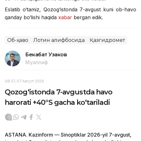
Eslatib o‘tamiz, Qozog‘istonda 7-avgust kuni ob-havo
qanday bo‘lishi haqida
xabar
bergan edik.
Об-ҳаво
Лотин алифбосида
Қазгидромет
Бекабат Узаков
Муаллиф
08:37, 07 Август 2026
Qozog‘istonda 7-avgustda havo
harorati +40°S gacha ko‘tariladi
ASTANA. Kazinform — Sinoptiklar 2026-yil 7-avgust,