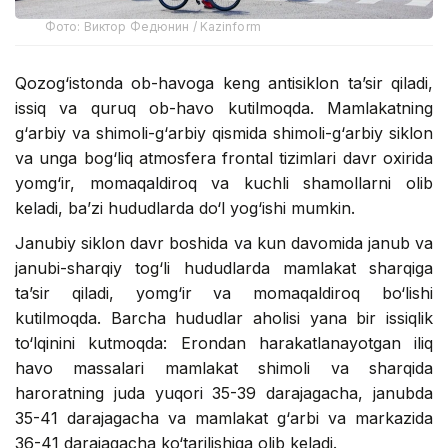
Фото: Виктор Федюнин / Kazinform
Qozog‘istonda ob-havoga keng antisiklon ta’sir qiladi,
issiq va quruq ob-havo kutilmoqda. Mamlakatning
g‘arbiy va shimoli-g‘arbiy qismida shimoli-g‘arbiy siklon
va unga bog‘liq atmosfera frontal tizimlari davr oxirida
yomg‘ir, momaqaldiroq va kuchli shamollarni olib
keladi, ba’zi hududlarda do‘l yog‘ishi mumkin.
Janubiy siklon davr boshida va kun davomida janub va
janubi-sharqiy tog‘li hududlarda mamlakat sharqiga
ta’sir qiladi, yomg‘ir va momaqaldiroq bo‘lishi
kutilmoqda. Barcha hududlar aholisi yana bir issiqlik
to‘lqinini kutmoqda: Erondan harakatlanayotgan iliq
havo massalari mamlakat shimoli va sharqida
haroratning juda yuqori 35-39 darajagacha, janubda
35-41 darajagacha va mamlakat g‘arbi va markazida
36-41 darajagacha ko‘tarilishiga olib keladi.