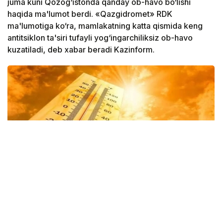
juma kuni Qozog‘istonda qanday ob-havo bo‘lishi
haqida ma'lumot berdi. «Qazgidromet» RDK
ma'lumotiga ko‘ra, mamlakatning katta qismida keng
antitsiklon ta'siri tufayli yog‘ingarchiliksiz ob-havo
kuzatiladi, deb xabar beradi Kazinform.
Фото: Казгидромет