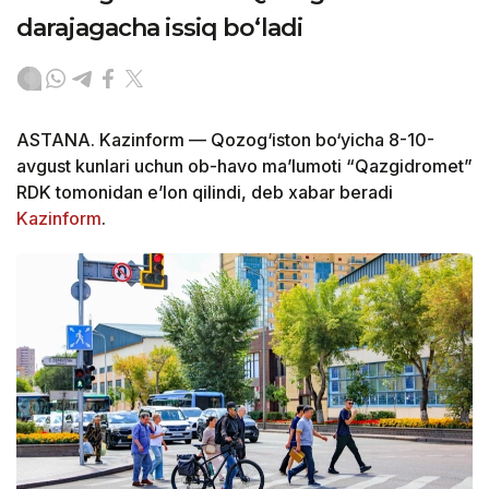
darajagacha issiq bo‘ladi
ASTANA. Kazinform — Qozog‘iston bo‘yicha 8-10-
avgust kunlari uchun ob-havo ma’lumoti “Qazgidromet”
RDK tomonidan e’lon qilindi, deb xabar beradi
Kazinform
.