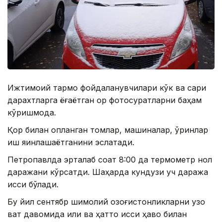
Ижтимоий тармоқ фойдаланувчилари кўк ва сариқ
дарахтларга ёғаётган қор фотосуратларни баҳам
кўришмоқда.
Қор билан қопланган томлар, машиналар, ўринлар
қиш яқинлашаётганини эслатади.
Петропавлда эрталаб соат 8:00 да термометр нол
даражани кўрсатди. Шаҳарда кундузи уч даража
иссиқ бўлади.
Бу йил сентябр шимолий қозоғистонликларни узоқ
вақт давомида илиқ ва ҳатто иссиқ ҳаво билан