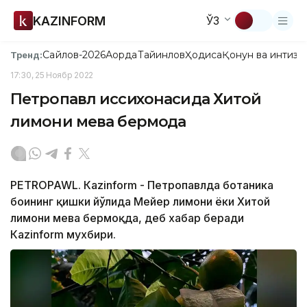
KAZINFORM
ЎЗ
Сайлов-2026
Ақорда
Тайинлов
Ҳодиса
Қонун ва интизо
Тренд:
17:30, 25 Ноябр 2022
Петропавл иссиқхонасида Хитой
лимони мева бермоқда
PETROPAWL. Кazinform - Петропавлда ботаника
боғининг қишки йўлида Мейер лимони ёки Хитой
лимони мева бермоқда, деб хабар беради
Кazinform мухбири.