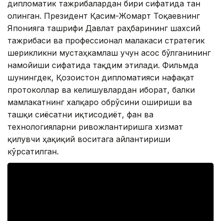
дипломатик тажрибалардан бири сифатида тан
олинган. Президент Қасим-Жомарт Тоқаевнинг
Японияга ташрифи Давлат раҳбарининг шахсий
тажрибаси ва профессионал малакаси стратегик
шерикликни мустаҳкамлаш учун асос бўлганининг
намойиши сифатида тақдим этилади. Фильмда
шунингдек, Қозоғистон дипломатияси нафақат
протоколлар ва келишувлардан иборат, балки
мамлакатнинг халқаро обрўсини ошириши ва
ташқи сиёсатни иқтисодиёт, фан ва
технологияларни ривожлантиришга хизмат
қилувчи ҳақиқий воситага айлантириши
кўрсатилган.