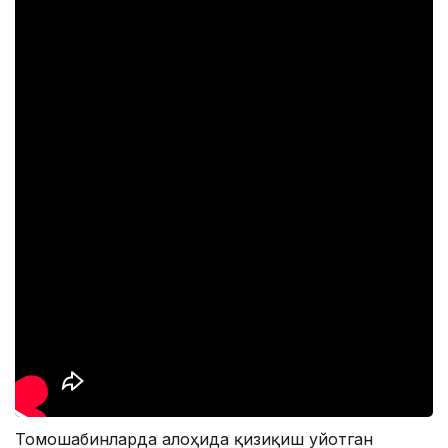
Томошабинларда алоҳида қизиқиш уйғотган