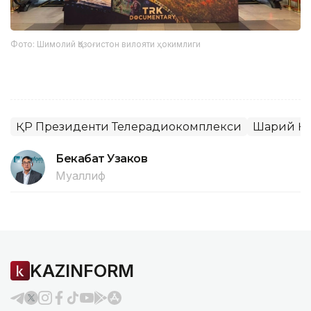
Фото: Шимолий Қозоғистон вилояти ҳокимлиги
ҚР Президенти Телерадиокомплекси
Шарқий Қ
Бекабат Узаков
Муаллиф
KAZINFORM