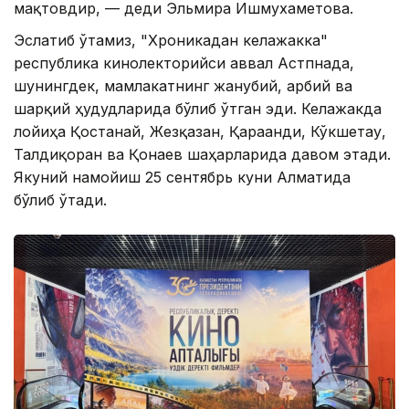
мақтовдир, — деди Эльмира Ишмухаметова.
Эслатиб ўтамиз, "Хроникадан келажакка"
республика кинолекторийси аввал Астпнада,
шунингдек, мамлакатнинг жанубий, ғарбий ва
шарқий ҳудудларида бўлиб ўтган эди. Келажакда
лойиҳа Қостанай, Жезқазған, Қарағанди, Кўкшетау,
Талдиқорған ва Қонаев шаҳарларида давом этади.
Якуний намойиш 25 сентябрь куни Алматида
бўлиб ўтади.