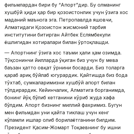
фильмлардан бири бу “Апорт”дир. Бу олманинг
хушбўй ҳиди ҳар бир қозоғистонлик учун ўзига хос
маданий маънога эга. Петропавлда яшовчи,
Алматидаги Қозоғистон жисмоний тарбия
институтини битирган Айтбек Еслямбекули
ёшлигидан хотиралари билан ўртоқлашди.
— Апортнинг ўзига хос таъми ҳали ҳам оғзимда.
Тўқсонинчи йилларда ўқиган биз учун бу мева
баъзан ҳатто овқат ўрнини босарди. Биз тоғларга
қараб ариқ бўйлаб югурардик. Қайтишда биз боғда
тўхтаб, сумкаларимизни хушбўй апорт билан
тўлдирардик. Кейинчалик, Алматига борганимда,
боғнинг йўқ бўлиб кетганини кўриб жуда хафа
бўлдим. Апорт бизнинг миллий фахримиз. Бугун
мен фильмдан уни қайта тиклаш учун кенг
кўламли ишлар олиб борилаётганини билдим.
Президент Қасим-Жомарт Тоқаевнинг бу ишни