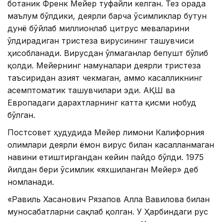
ботаник Френк Мейер туфайли келган. Тез орада
маълум бўлдики, деярли барча ўсимликлар бутун
дунё бўйлаб миллионлаб цитрус меваларини
ўлдирадиган тристеза вирусининг ташувчиси
ҳисобланади. Вирусдан ўлмаганлар бепушт бўлиб
қолди. Мейернинг намуналари деярли тристеза
таъсиридан азият чекмаган, аммо касалликнинг
асемптоматик ташувчилари эди. АҚШ ва
Европадаги дарахтларнинг катта қисми нобуд
бўлган.
Постсовет ҳудудида Мейер лимони Калифорния
олимлари деярли ёмон вирус билан касалланмаган
навини етиштиргандан кейин пайдо бўлди. 1975
йилдан бери ўсимлик «яхшиланган Мейер» деб
номланади.
«Равиль Хасанович Рязапов Алла Вавилова билан
муносабатларни сақлаб қолган. У Ҳарбиндаги рус