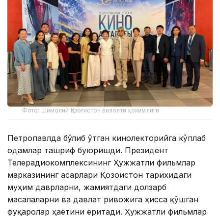
Фото: Шимолий Қозоғистон вилояти ҳокимлиги
Петропавлда бўлиб ўтган кинолекторийга кўплаб
одамлар ташриф буюришди. Президент
Телерадиокомплексининг Ҳужжатли фильмлар
марказининг асарлари Қозоғистон тарихидаги
муҳим даврларни, жамиятдаги долзарб
масалаларни ва давлат ривожига ҳисса қўшган
фуқаролар ҳаётини ёритади. Ҳужжатли фильмлар