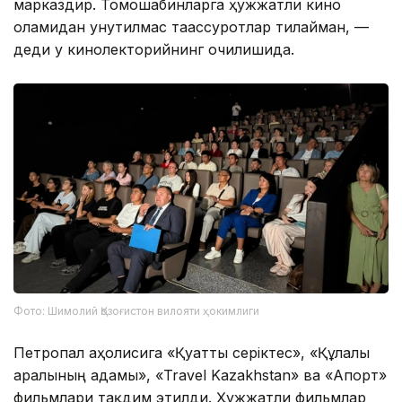
марказдир. Томошабинларга ҳужжатли кино
оламидан унутилмас таассуротлар тилайман, —
деди у кинолекторийнинг очилишида.
Фото: Шимолий Қозоғистон вилояти ҳокимлиги
Петропал аҳолисига «Қуатты серіктес», «Құлалы
аралының адамы», «Travel Kazakhstan» ва «Апорт»
фильмлари тақдим этилди. Ҳужжатли фильмлар