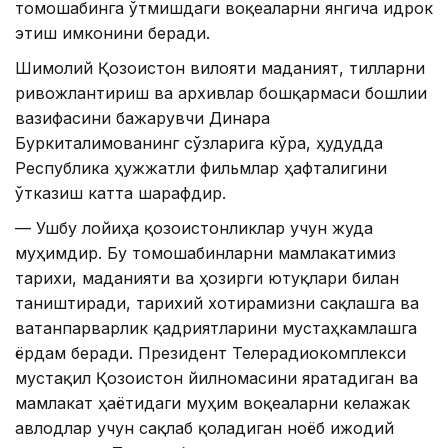
томошабинга ўтмишдаги воқеаларни янгича идрок
этиш имконини беради.
Шимолий Қозоғистон вилояти маданият, тилларни
ривожлантириш ва архивлар бошқармаси бошлиғи
вазифасини бажарувчи Динара
Буркиталимованинг сўзларига кўра, ҳудудда
Республика ҳужжатли фильмлар ҳафталигини
ўтказиш катта шарафдир.
— Ушбу лойиҳа қозоғистонликлар учун жуда
муҳимдир. Бу томошабинларни мамлакатимиз
тарихи, маданияти ва ҳозирги ютуқлари билан
таништиради, тарихий хотирамизни сақлашга ва
ватанпарварлик қадриятларини мустаҳкамлашга
ёрдам беради. Президент Телерадиокомплекси
мустақил Қозоғистон йилномасини яратадиган ва
мамлакат ҳаётидаги муҳим воқеаларни келажак
авлодлар учун сақлаб қоладиган ноёб ижодий