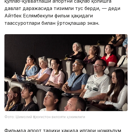
қўллаб-қувватлаши апортни сақлаб қолишга
давлат даражасида тизимли тус берди, — деди
Айтбек Еслямбекули фильм ҳақидаги
таассуротлари билан ўртоқлашар экан.
Фото: Шимолий Қозоғистон вилояти ҳокимлиги
Фильмда апорт тарихи ҳақида илгари номаълум