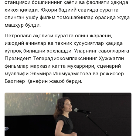
станцияси бошлиғининг ҳаёти ва фаолияти ҳақида
ҳикоя қилади. Юқори бадиий савияда суратга
олинган ушбу фильм томошабинлар орасида жуда
машҳур бўлди.
Петропавл аҳолиси суратга олиш жараёни,
ижодий ечимлар ва техник хусусиятлар ҳақида
кўпроқ билишни хоҳлашди. Уларнинг саволларига
Президент Телерадиокомплексининг Ҳужжатли
фильмлар маркази катта муҳаррири, сценарий
муаллифи Эльмира Ишмуҳаметова ва режиссёр
Бахтиёр Қанафин жавоб берди.