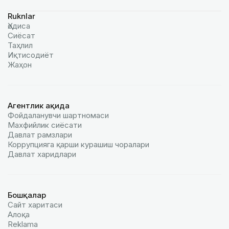
Ruknlar
Ҳодиса
Сиёсат
Таҳлил
Иқтисодиёт
Жаҳон
Агентлик ҳақида
Фойдаланувчи шартномаси
Махфийлик сиёсати
Давлат рамзлари
Коррупцияга қарши курашиш чоралари
Давлат харидлари
Бошқалар
Сайт харитаси
Алоқа
Reklamа