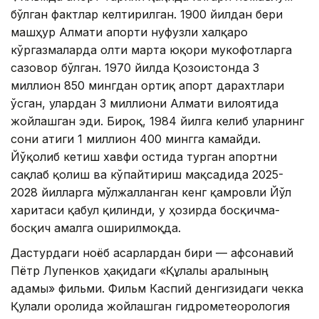
бўлган фактлар келтирилган. 1900 йилдан бери
машҳур Алмати апорти нуфузли халқаро
кўргазмаларда олти марта юқори мукофотларга
сазовор бўлган. 1970 йилда Қозоғистонда 3
миллион 850 мингдан ортиқ апорт дарахтлари
ўсган, улардан 3 миллиони Алмати вилоятида
жойлашган эди. Бироқ, 1984 йилга келиб уларнинг
сони атиги 1 миллион 400 мингга камайди.
Йўқолиб кетиш хавфи остида турган апортни
сақлаб қолиш ва кўпайтириш мақсадида 2025-
2028 йилларга мўлжалланган кенг қамровли Йўл
харитаси қабул қилинди, у ҳозирда босқичма-
босқич амалга оширилмоқда.
Дастурдаги ноёб асарлардан бири — афсонавий
Пётр Лупенков ҳақидаги «Құлалы аралының
адамы» фильми. Фильм Каспий денгизидаги чекка
Қулали оролида жойлашган гидрометеорология