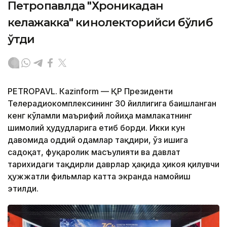
Петропавлда "Хроникадан
келажакка" кинолекторийси бўлиб
ўтди
PETROPAVL. Кazinform — ҚР Президенти
Телерадиокомплексининг 30 йиллигига бағишланган
кенг кўламли маърифий лойиҳа мамлакатнинг
шимолий ҳудудларига етиб борди. Икки кун
давомида оддий одамлар тақдири, ўз ишига
садоқат, фуқаролик масъулияти ва давлат
тарихидаги тақдирли даврлар ҳақида ҳикоя қилувчи
ҳужжатли фильмлар катта экранда намойиш
этилди.