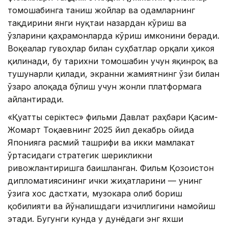
томошабинга таниш жойлар ва одамларнинг
тақдирини янги нуқтаи назардан кўриш ва
ўзларини қаҳрамонларда кўриш имконини беради.
Воқеалар гувоҳлар билан суҳбатлар орқали ҳикоя
қилинади, бу тарихни томошабин учун яқинроқ ва
тушунарли қилади, экранни жамиятнинг ўзи билан
ўзаро алоқада бўлиш учун жонли платформага
айлантиради.
«Қуатты серіктес» фильми Давлат раҳбари Қасим-
Жомарт Тоқаевнинг 2025 йил декабрь ойида
Японияга расмий ташрифи ва икки мамлакат
ўртасидаги стратегик шерикликни
ривожлантиришга бағишланган. Фильм Қозоғистон
дипломатиясининг ички жиҳатларини — унинг
ўзига хос дастхати, музокара олиб бориш
қобилияти ва йўналишдаги изчиллигини намойиш
этади. Бугунги кунда у дунёдаги энг яхши