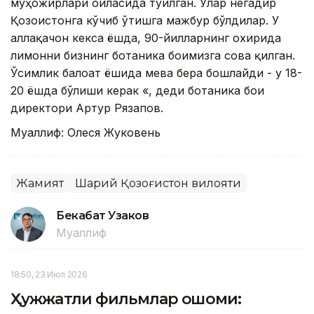
муҳожирлари оиласида туғилган. Улар негадир
Қозоғистонга кўчиб ўтишга мажбур бўлдилар. У
аллақачон кекса ёшда, 90-йилларнинг охирида
лимонни бизнинг ботаника боғимизга совға қилган.
Ўсимлик балоғат ёшида мева бера бошлайди - у 18-
20 ёшда бўлиши керак «, деди ботаника боғи
директори Артур Рязапов.
Муаллиф: Олеся Жуковень
Жамият
Шарқий Қозоғистон вилояти
Бекабат Узаков
Муаллиф
18:50, 23 Июл 2026
Ҳужжатли фильмлар оқшоми: