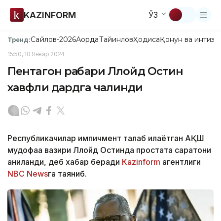
KAZINFORM
ЎЗ
Сайлов-2026
Ақорда
Тайинлов
Ҳодиса
Қонун ва интизо
Тренд:
15:50, 10 Январ 2024
Пентагон раҳбари Ллойд Остин
хавфли дардга чалинди
Республикачилар импичмент талаб қилаётган АҚШ
мудофаа вазири Ллойд Остинда простата саратони
аниқланди, деб хабар беради
Каzinform
агентлиги
NBC News
га таяниб.