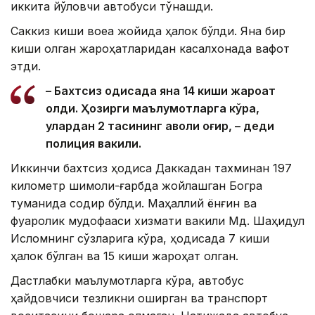
иккита йўловчи автобуси тўқнашди.
Саккиз киши воқеа жойида ҳалок бўлди. Яна бир
киши олган жароҳатларидан касалхонада вафот
этди.
– Бахтсиз ҳодисада яна 14 киши жароҳат
олди. Ҳозирги маълумотларга кўра,
улардан 2 тасининг аҳволи оғир, – деди
полиция вакили.
Иккинчи бахтсиз ҳодиса Даккадан тахминан 197
километр шимоли-ғарбда жойлашган Богра
туманида содир бўлди. Маҳаллий ёнғин ва
фуқаролик мудофааси хизмати вакили Мд. Шаҳидул
Исломнинг сўзларига кўра, ҳодисада 7 киши
ҳалок бўлган ва 15 киши жароҳат олган.
Дастлабки маълумотларга кўра, автобус
ҳайдовчиси тезликни оширган ва транспорт