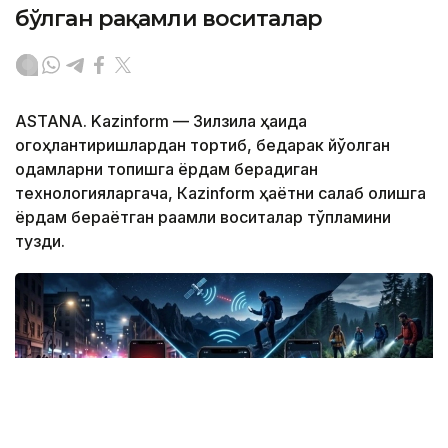
бўлган рақамли воситалар
ASTANA. Kazinform — Зилзила ҳақида
огоҳлантиришлардан тортиб, бедарак йўқолган
одамларни топишга ёрдам берадиган
технологияларгача, Кazinform ҳаётни сақлаб қолишга
ёрдам бераётган рақамли воситалар тўпламини
тузди.