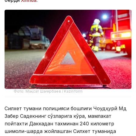
берди
Xinhua
.
Фото: Мақсат Шағирбаев / Kazinform
Силхет тумани полицияси бошлиғи Чоудҳурй Мд
Забер Садекнинг сўзларига кўра, мамлакат
пойтахти Даккадан тахминан 240 километр
шимоли-шарқда жойлашган Силхет туманида