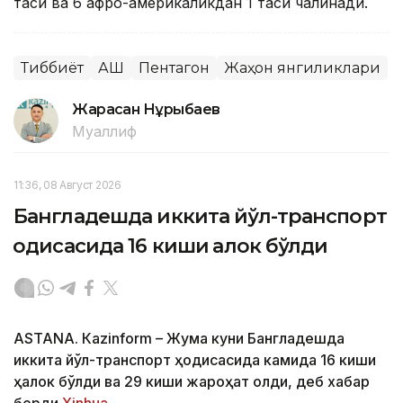
таси ва 6 афро-америкаликдан 1 таси чалинади.
Тиббиёт
АҚШ
Пентагон
Жаҳон янгиликлари
Жарасқан Нұрыбаев
Муаллиф
11:36, 08 Август 2026
Бангладешда иккита йўл-транспорт
ҳодисасида 16 киши ҳалок бўлди
ASTANА. Кazinform – Жума куни Бангладешда
иккита йўл-транспорт ҳодисасида камида 16 киши
ҳалок бўлди ва 29 киши жароҳат олди, деб хабар