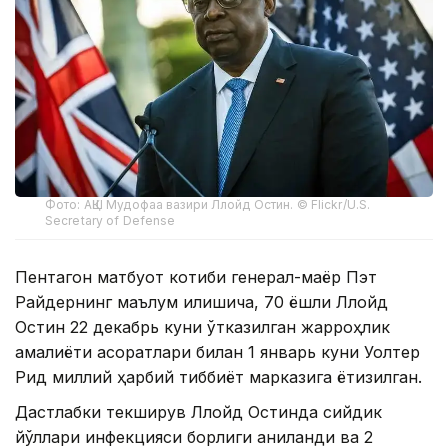
Фото: АҚШ Мудофаа вазири Ллойд Остин. © Flickr/U.S.
Secretary of Defense
Пентагон матбуот котиби генерал-маёр Пэт
Райдернинг маълум қилишича, 70 ёшли Ллойд
Остин 22 декабрь куни ўтказилган жарроҳлик
амалиёти асоратлари билан 1 январь куни Уолтер
Рид миллий ҳарбий тиббиёт марказига ётқизилган.
Дастлабки текширув Ллойд Остинда сийдик
йўллари инфекцияси борлиги аниқланди ва 2