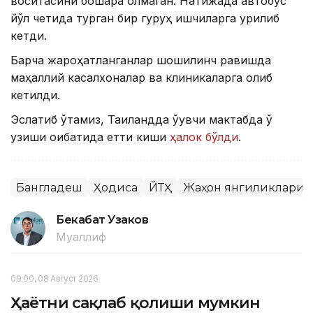
воситасини бошқара олмаган. Натижада автобус
йўл четида турган бир гуруҳ ишчиларга урилиб
кетди.
Барча жароҳатланганлар шошилинч равишда
маҳаллий касалхоналар ва клиникаларга олиб
кетилди.
Эслатиб ўтамиз, Таиландда ўқувчи мактабда ўқ
узиши оқибатида етти киши
ҳалок бўлди
.
Бангладеш
Ҳодиса
ЙТҲ
Жаҳон янгиликлари
Бекабат Узаков
Муаллиф
09:00, 08 Август 2026
Ҳаётни сақлаб қолиши мумкин