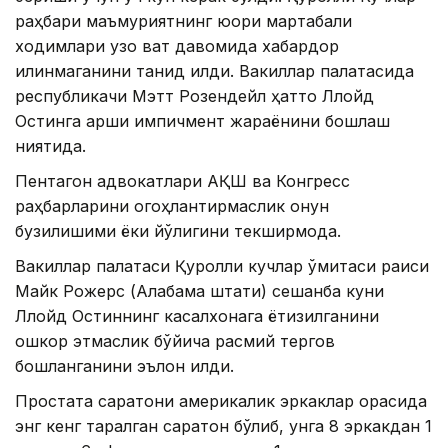
раҳбари маъмуриятнинг юқори мартабали
ходимлари узоқ вақт давомида хабардор
қилинмаганини танқид қилди. Вакиллар палатасида
республикачи Мэтт Розендейл ҳатто Ллойд
Остинга қарши импичмент жараёнини бошлаш
ниятида.
Пентагон адвокатлари АҚШ ва Конгресс
раҳбарларини огоҳлантирмаслик қонун
бузилишими ёки йўқлигини текширмоқда.
Вакиллар палатаси Қуролли кучлар қўмитаси раиси
Майк Рожерс (Алабама штати) сешанба куни
Ллойд Остиннинг касалхонага ётқизилганини
ошкор этмаслик бўйича расмий тергов
бошланганини эълон қилди.
Простата саратони америкалик эркаклар орасида
энг кенг тарқалган саратон бўлиб, унга 8 эркакдан 1