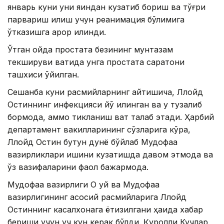
январь куни уни яқиндан кузатиб бориш ва тўғри
парвариш қилиш учун реанимация бўлимига
ўтказишга қарор қилинди.
Ўтган ойда простата безининг мунтазам
текшируви вақтида унга простата саратони
ташхиси қўйилган.
Сешанба куни расмийларнинг айтишича, Ллойд
Остиннинг инфекцияси йўқ қилинган ва у тузалиб
бормоқда, аммо тикланиш вақт талаб этади. Ҳарбий
департамент вакилларининг сўзларига кўра,
Ллойд Остин бутун дунё бўйлаб Мудофаа
вазирликлари ишини кузатишда давом этмоқда ва
ўз вазифаларини фаол бажармоқда.
Мудофаа вазирлиги Оқ уй ва Мудофаа
вазирлигининг асосий расмийларига Ллойд
Остиннинг касалхонага ётқизилгани ҳақида хабар
бериши учун уч кун керак бўлди. Қуролли Кучлар