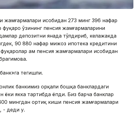
си жамғармалари ҳисобидан 273 минг 396 нафар
ар фуқаро ўзининг пенсия жамғармаларини
одамлар депозитни янада тўлдириб, келажакда
гдек, 90 880 нафар мижоз ипотека кредитини
 фуқаролар ҳам пенсия жамғармалари ҳисобидан
брагимова.
банк»га тегишли.
тонлик банкимиз орқали бошқа банклардаги
 ёки якка тартибда ёпди. Биз барча банклар
 600 мингдан ортиқ киши пенсия жамғармалари
 - деди у.