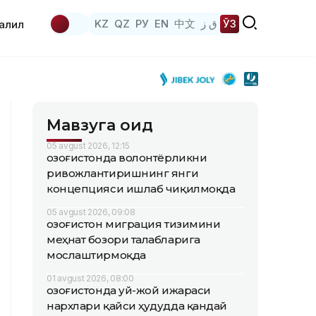
KZ
QZ
РУ
EN
中文
ق ز
ЎЗ
аҳлил
Мавзуга оид
05 avgust 2026, 12:15
Қозоғистонда волонтёрликни
ривожлантиришнинг янги
концепцияси ишлаб чиқилмоқда
05 avgust 2026, 09:08
Қозоғистон миграция тизимини
меҳнат бозори талабларига
мослаштирмоқда
01 avgust 2026, 08:00
Қозоғистонда уй-жой ижараси
нархлари қайси ҳудудда қандай