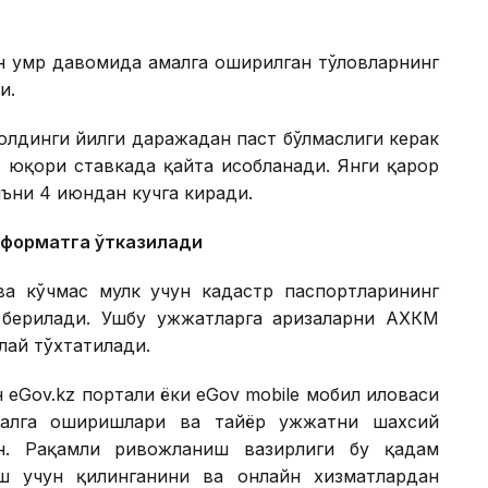
ун умр давомида амалга оширилган тўловларнинг
и.
 олдинги йилги даражадан паст бўлмаслиги керак
 юқори ставкада қайта ҳисобланади. Янги қарор
яъни 4 июндан кучга киради.
 форматга ўтказилади
а кўчмас мулк учун кадастр паспортларининг
берилади. Ушбу ҳужжатларга аризаларни АХКМ
лай тўхтатилади.
 eGov.kz портали ёки eGov mobile мобил иловаси
малга оширишлари ва тайёр ҳужжатни шахсий
н. Рақамли ривожланиш вазирлиги бу қадам
ш учун қилинганини ва онлайн хизматлардан