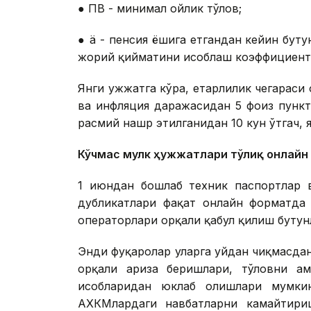
● ПВ - минимал ойлик тўлов;
● ä - пенсия ёшига етгандан кейин бут
жорий қийматини ҳисоблаш коэффициент
Янги ҳужжатга кўра, етарлилик чегараси
ва инфляция даражасидан 5 фоиз пункт
расмий нашр этилганидан 10 кун ўтгач, 
Кўчмас мулк ҳужжатлари тўлиқ онлайн
1 июндан бошлаб техник паспортлар в
дубликатлари фақат онлайн форматда 
операторлари орқали қабул қилиш бутун
Энди фуқаролар уларга уйдан чиқмасдан
орқали ариза беришлари, тўловни а
ҳисобларидан юклаб олишлари мумки
АХКМлардаги навбатларни камайтири