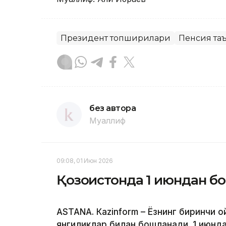
Президент топшириқлари
Пенсия та
без автора
Муаллиф
09:08, 01 Июн 2026
Қозоғистонда 1 июндан б
ASTANА. Каzinform – Ёзнинг биринчи 
янгиликлар билан бошланади. 1 июнда