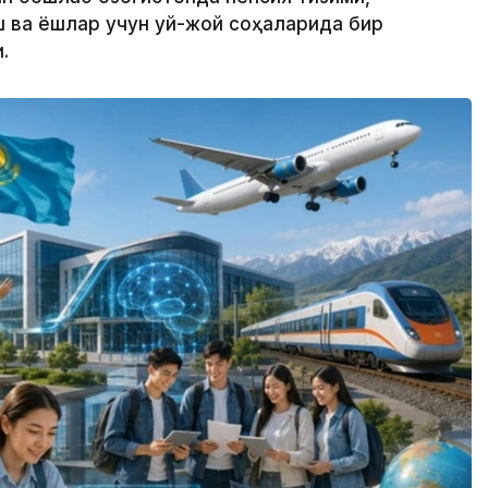
 ва ёшлар учун уй-жой соҳаларида бир
.