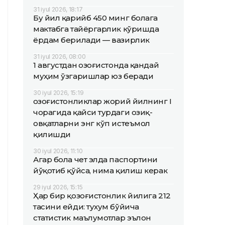
31 iyul 2026, 18:17
Бу йил қарийб 450 минг болага
мактабга тайёргарлик кўришда
ёрдам берилади — вазирлик
31 iyul 2026, 08:00
1 августдан Қозоғистонда қандай
муҳим ўзгаришлар юз беради
30 iyul 2026, 15:19
Қозоғистонликлар жорий йилнинг I
чорагида қайси турдаги озиқ-
овқатларни энг кўп истеъмол
қилишди
30 iyul 2026, 11:10
Агар бола чет элда паспортини
йўқотиб қўйса, нима қилиш керак
29 iyul 2026, 15:15
Ҳар бир қозоғистонлик йилига 212
тасини ейди: тухум бўйича
статистик маълумотлар эълон