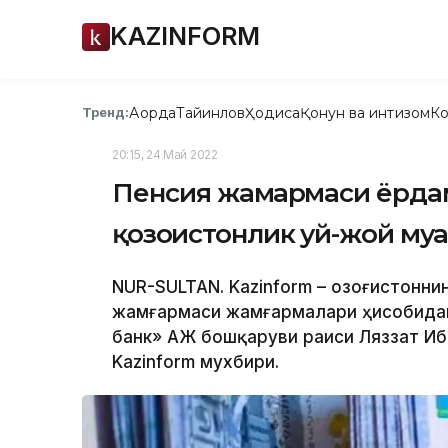
KAZINFORM
Ақорда
Тайинлов
Ҳодиса
Қонун ва интизом
Ко
Тренд:
20:15, 24 Май 2022
Пенсия жамғармаси ёрда
қозоғистонлик уй-жой му
NUR-SULTAN. Kazinform – Қозоғистонн
жамғармаси жамғармалари ҳисобидан
банк» АЖ бошқаруви раиси Ляззат Иб
Kazinform мухбири.