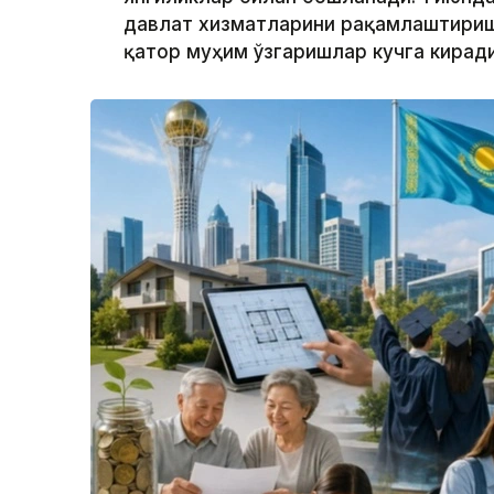
давлат хизматларини рақамлаштириш
қатор муҳим ўзгаришлар кучга киради