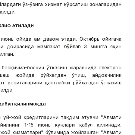
лардаги ўз-ўзига хизмат кўрсатиш зоналаридан
қилди.
клиф этилади
 июнь ойида ҳам давом этади. Октябрь ойигача
и доирасида мамлакат бўйлаб 3 мингга яқин
илган.
 босқичма-босқич ўтказиш жараёнида электрон
шаш жойида рўйхатдан ўтиш, ҳайдовчилик
рт воситаларини дастлабки рўйхатдан ўтказиш
илди.
қабул қилинмоқда
и уй-жой кредитларини тақдим этувчи "Алмати
йилнинг 1-15 июнь кунлари қабул қилинади.
й-жой хизматлари" бўлимида жойлашган "Алмати