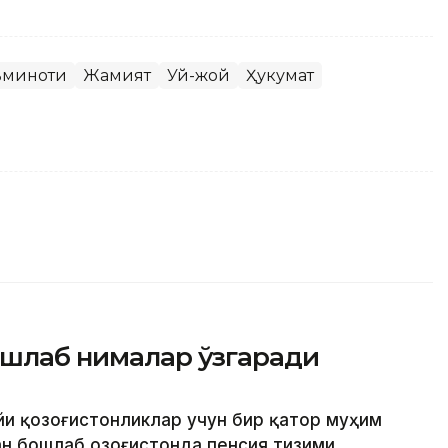
ъминоти
Жамият
Уй-жой
Ҳукумат
ошлаб нималар ўзгаради
ойи қозоғистонликлар учун бир қатор муҳим
н бошлаб Қозоғистонда пенсия тизими,