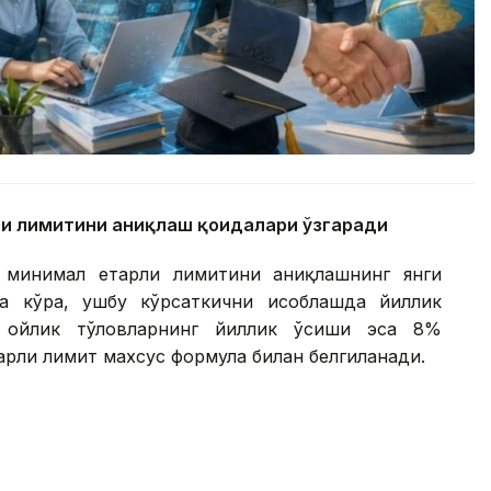
и лимитини аниқлаш қоидалари ўзгаради
 минимал етарли лимитини аниқлашнинг янги
а кўра, ушбу кўрсаткични ҳисоблашда йиллик
 ойлик тўловларнинг йиллик ўсиши эса 8%
арли лимит махсус формула билан белгиланади.