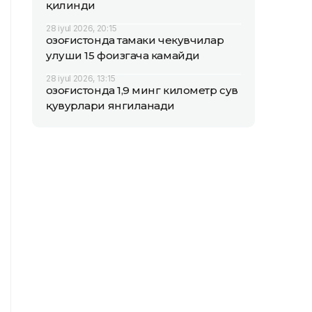
қилинди
28 iyul 2026, 20:15
Қозоғистонда тамаки чекувчилар
улуши 15 фоизгача камайди
28 iyul 2026, 13:15
Қозоғистонда 1,9 минг километр сув
қувурлари янгиланади