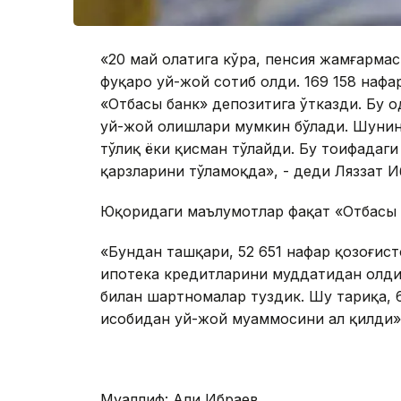
«20 май ҳолатига кўра, пенсия жамғарма
фуқаро уй-жой сотиб олди. 169 158 наф
«Отбасы банк» депозитига ўтказди. Бу 
уй-жой олишлари мумкин бўлади. Шунин
тўлиқ ёки қисман тўлайди. Бу тоифадаги
қарзларини тўламоқда», - деди Ляззат И
Юқоридаги маълумотлар фақат «Отбасы 
«Бундан ташқари, 52 651 нафар қозоғис
ипотека кредитларини муддатидан олдин
билан шартномалар туздик. Шу тариқа,
ҳисобидан уй-жой муаммосини ҳал қилди»,
Муаллиф: Али Ибраев