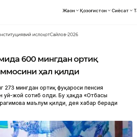
Жаҳон
Қозоғистон
Сиёсат
Т
нституциявий ислоҳот
Сайлов-2026
мида 600 мингдан ортиқ
аммосини ҳал қилди
инг 273 мингдан ортиқ фуқароси пенсия
 уй-жой сотиб олди. Бу ҳақда «Отбасы
рагимова маълум қилди, дея хабар беради