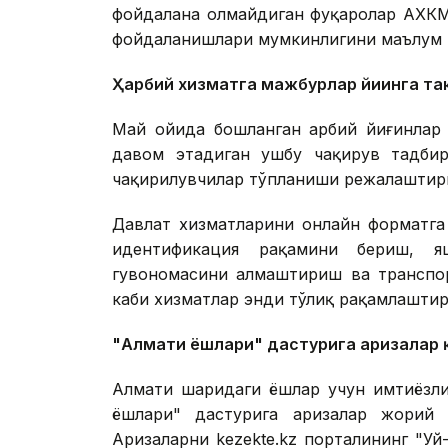
фойдалана олмайдиган фуқаролар АХКМ
фойдаланишлари мумкинлигини маълум 
Ҳарбий хизматга мажбурлар йиғинга та
Май ойида бошланган ҳарбий йиғинлар
давом этадиган ушбу чақирув тадбир
чақирилувчилар тўпланиши режалаштир
Давлат хизматларини онлайн форматга
идентификация рақамини бериш, я
гувоҳномасини алмаштириш ва транспо
каби хизматлар энди тўлиқ рақамлаштир
"Алмати ёшлари" дастурига аризалар 
Алмати шаҳридаги ёшлар учун имтиёзл
ёшлари" дастурига аризалар жорий 
Аризаларни kezekte.kz порталининг "У