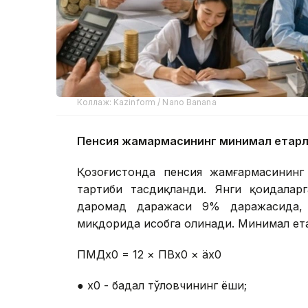
Коллаж: Kazinform / Nano Banana
Пенсия жамғармасининг минимал етарл
Қозоғистонда пенсия жамғармасининг
тартиби тасдиқланди. Янги қоидаларг
даромад даражаси 9% даражасида,
миқдорида ҳисобга олинади. Минимал ет
ПМДх0 = 12 × ПВх0 × äх0
● х0 - бадал тўловчининг ёши;