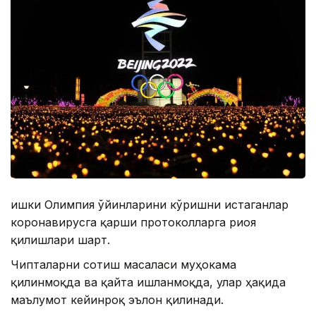
Қишки Олимпия ўйинларини кўришни истаганлар
коронавирусга қарши протоколларга риоя
қилишлари шарт.
Чипталарни сотиш масаласи муҳокама
қилинмоқда ва қайта ишланмоқда, улар ҳақида
маълумот кейинроқ эълон қилинади.