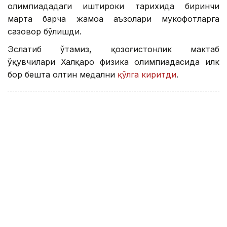
олимпиададаги иштироки тарихида биринчи
марта барча жамоа аъзолари мукофотларга
сазовор бўлишди.
Эслатиб ўтамиз, қозоғистонлик мактаб
ўқувчилари Халқаро физика олимпиадасида илк
бор бешта олтин медални
қўлга киритди
.
Ўқувчилар
ҚР Таълим-маориф вазирлиги
Олим
Бекабат Узаков
Муаллиф
15:33, 03 Август 2026
Қозоғистон рақамли ривожланиш
бўйича Марказий Осиёда етакчи —