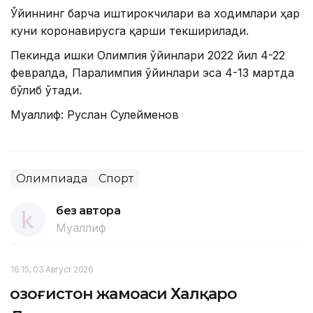
Ўйиннинг барча иштирокчилари ва ходимлари ҳар
куни коронавирусга қарши текширилади.
Пекинда Қишки Олимпия ўйинлари 2022 йил 4-22
февралда, Паралимпия ўйинлари эса 4-13 мартда
бўлиб ўтади.
Муаллиф: Руслан Сулейменов
Олимпиада
Спорт
без автора
Муаллиф
16:15, 03 Август 2026
Қозоғистон жамоаси Халқаро