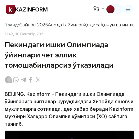
KAZINFORM
ЎЗ
Сайлов-2026
Ақорда
Тайинлов
Ҳодиса
Қонун ва интизо
Тренд:
11:42, 30 Сентябр 2021
Пекиндаги Қишки Олимпиада
ўйинлари чет эллик
томошабинларсиз ўтказилади
BEIJING. Kazinform - Пекиндаги Қишки Олимпиада
ўйинларига чипталар қуруқликдаги Хитойда яшовчи
мухлисларга сотилади, дея хабар беради Kazinform
мухбири Халқаро Олимпия қўмитаси (ХОҚ) сайтига
таяниб.