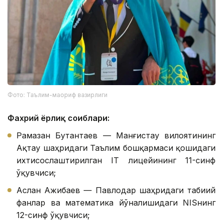
Фото: Таълим-маориф вазирлиги
Фахрий ёрлиқ соҳиблари:
Рамазан Бутантаев — Манғистау вилоятининг
Ақтау шаҳридаги Таълим бошқармаси қошидаги
ихтисослаштирилган IТ лицейининг 11-синф
ўқувчиси;
Аслан Ажибаев — Павлодар шаҳридаги табиий
фанлар ва математика йўналишидаги NISнинг
12-синф ўқувчиси;