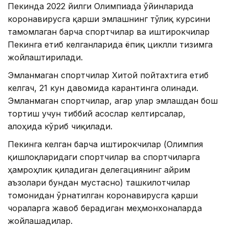
Пекинда 2022 йилги Олимпиада ўйинларида
коронавирусга қарши эмлашнинг тўлиқ курсини
тамомлаган барча спортчилар ва иштирокчилар
Пекинга етиб келганларида ёпиқ циклли тизимга
жойлаштирилади.
Эмланмаган спортчилар Хитой пойтахтига етиб
келгач, 21 кун давомида карантинга олинади.
Эмланмаган спортчилар, агар улар эмлашдан бош
тортиш учун тиббий асослар келтирсалар,
алоҳида кўриб чиқилади.
Пекинга келган барча иштирокчилар (Олимпия
қишлоқларидаги спортчилар ва спортчиларга
ҳамроҳлик қиладиган делегациянинг айрим
аъзолари бундан мустасно) ташкилотчилар
томонидан ўрнатилган коронавирусга қарши
чораларга жавоб берадиган меҳмонхоналарда
жойлашадилар.