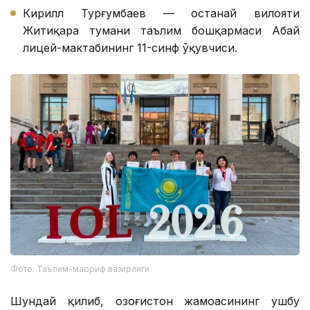
Кирилл Турғумбаев — Қостанай вилояти
Житиқара тумани таълим бошқармаси Абай
лицей-мактабининг 11-синф ўқувчиси.
Фото: Таълим-маориф вазирлиги
Шундай қилиб, Қозоғистон жамоасининг ушбу