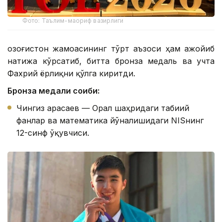
Фото: Таълим-маориф вазирлиги
Қозоғистон жамоасининг тўрт аъзоси ҳам ажойиб
натижа кўрсатиб, битта бронза медаль ва учта
Фахрий ёрлиқни қўлга киритди.
Бронза медали соҳиби:
Чингиз Қарасаев — Орал шаҳридаги табиий
фанлар ва математика йўналишидаги NISнинг
12-синф ўқувчиси.