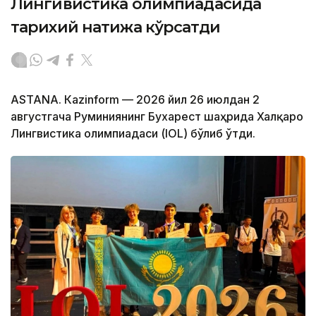
Лингивистика олимпиадасида
тарихий натижа кўрсатди
ASTANА. Кazinform — 2026 йил 26 июлдан 2
августгача Руминиянинг Бухарест шаҳрида Халқаро
Лингвистика олимпиадаси (IOL) бўлиб ўтди.