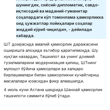
шунингдек, сиёсий-дипломатик, савдо-
иқтисодий ва маданий-гуманитар
соҳалардаги кўп томонлама ҳамкорликка
оид ҳужжатлар лойиҳалари соҳалар
жиддий кўриб чиқилди», - дейилади
хабарда.
ШҲТ доирасида амалий ҳамкорлик даражасини
оширишга алоҳида эътибор қаратилмоқда. Шу
нуқтаи назардан, Ташкилот ва унинг доимий
тузилмаларини модернизация қилиш, ШҲТнинг
мулоқот бўйича ҳамкорлари ва халқаро
бирлашмалари билан ҳамкорликни кучайтириш
масалалари юзасидан фикр алмашилди.
4 июль куни Астана шаҳрида Шанхай ҳамкорлик
ташкилоти саммити бўлиб ўтади.