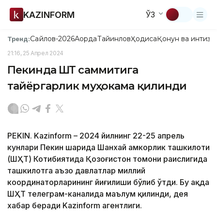
KAZINFORM
ЎЗ
Сайлов-2026
Ақорда
Тайинлов
Ҳодиса
Қонун ва интизо
Тренд:
21:16, 25 Апрел 2024
Пекинда ШҲТ саммитига
тайёргарлик муҳокама қилинди
PEKIN. Kazinform – 2024 йилнинг 22-25 апрель
кунлари Пекин шаҳрида Шанхай ҳамкорлик ташкилоти
(ШҲТ) Котибиятида Қозоғистон томони раислигида
ташкилотга аъзо давлатлар миллий
координаторларининг йиғилиши бўлиб ўтди. Бу ҳақда
ШҲТ телеграм-каналида маълум қилинди, дея
хабар беради Kazinform агентлиги.