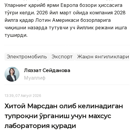
Уларнинг қарийб ярми Европа бозори ҳиссасига
тўғри келди. 2026 йил март ойида компания 2028
йилга қадар Лотин Америкаси бозорларига
чиқишни назарда тутувчи уч йиллик режани ишга
туширди.
Электромобиль
Экспорт
Жаҳон янгиликлари
Ляззат Сейданова
Муаллиф
13:39, 07 Август 2026
Хитой Марсдан олиб келинадиган
тупроқни ўрганиш учун махсус
лаборатория қуради