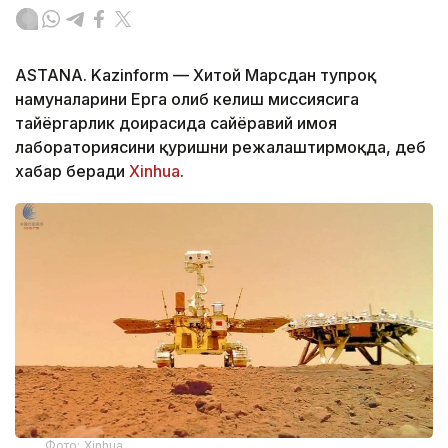
ASTANA. Kazinform — Хитой Марсдан тупроқ
намуналарини Ерга олиб келиш миссиясига
тайёргарлик доирасида сайёравий ҳимоя
лабораториясини қуришни режалаштирмоқда, деб
хабар беради
Xinhua
.
Фото: Xinhua