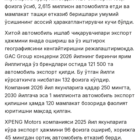
фоизга ўсиб, 2,615 миллион автомобилга етди ва
мамлакат ташқи етказиб беришлари умумий
ўсишининг асосий ҳаракатлантирувчи кучи бўлди.
Хитой автомобиль ишлаб чиқарувчилари экспорт
ҳажмини янада ошириш ва ўз иштирок
географиясини кенгайтиришни режалаштирмоқда.
GAC Group концерни 2026 йилнинг биринчи ярим
йиллигида ўз брендлари остида 121 500 та
автомобиль экспорт қилди. Бу ўтган йилги
кўрсаткичга нисбатан 132 фоизга кўпдир.
Компания 2026 йил якунларига қадар 250 мингта,
2030 йилгача эса 1 миллионта автомобиль экспорт
қилишни ҳамда 120 мамлакат бозорида фаолият
юритишни мақсад қилган.
XPENG Motors компанияси 2025 йил якунларига
кўра экспорт ҳажмини 96 фоизга ошириб, хорижга
45 мингдан ортиқ автомобиль етказиб берди.