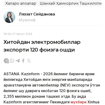
Халқаро алоқалар
Шанхай Ҳамкорлик Ташкилоти
Ляззат Сейданова
Муаллиф
18:38, 07 Август 2026
Хитойдан электромобиллар
экспорти 120 фоизга ошди
ASTANA. Kazinform - 2026 йилнинг биринчи ярим
йиллигида Хитойдан янги энергия манбаларида
ҳаракатланувчи автомобиллар (NEV) экспорти ўтган
йилнинг шу даврига нисбатан 120 фоизга ошиб,
2,355 миллион донани ташкил этди. Бу ҳақда
Kazinform агентлигининг Пекиндаги
мухбири
Xinhua