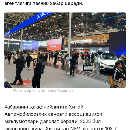
агентлигига таяниб хабар беради.
Фото: Берик Табынбаев/Kazinform
Хабарнинг ҳаққонийлигига Хитой
Автомобилсозлик саноати ассоциацияси
маълумотлари далолат беради. 2025 йил
якунларига кўра, Хитойдан NEV экспорти 103,7