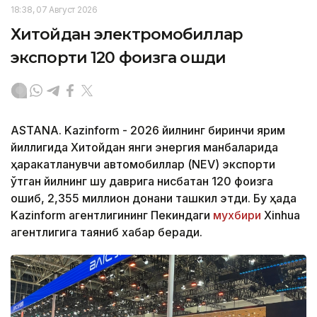
18:38, 07 Август 2026
Хитойдан электромобиллар
экспорти 120 фоизга ошди
ASTANA. Kazinform - 2026 йилнинг биринчи ярим
йиллигида Хитойдан янги энергия манбаларида
ҳаракатланувчи автомобиллар (NEV) экспорти
ўтган йилнинг шу даврига нисбатан 120 фоизга
ошиб, 2,355 миллион донани ташкил этди. Бу ҳақда
Kazinform агентлигининг Пекиндаги
мухбири
Xinhua
агентлигига таяниб хабар беради.