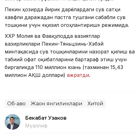
Пекин ҳозирда йирик дарёлардаги сув сатҳи
хавфли даражадан пастга тушгани сабабли сув
тошқини учун «қизил огоҳлантириш» режимида.
ХХР Молия ва Фавқулодда вазиятлар
вазирликлари Пекин-Тяньцзинь-Хэбэй
минтақасида сув тошқинларини назорат қилиш ва
табиий офат оқибатларини бартараф этиш учун
биргаликда 110 миллион юань (тахминан 15,43
миллион АҚШ доллари)
ажратди
.
Об-ҳаво
Жаҳон янгиликлари
Хитой
Бекабат Узаков
Муаллиф