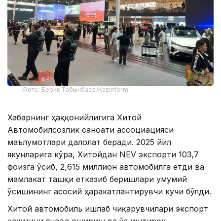
Фото: Берик Табынбаев/Kazinform
Хабарнинг ҳаққонийлигига Хитой
Автомобилсозлик саноати ассоциацияси
маълумотлари далолат беради. 2025 йил
якунларига кўра, Хитойдан NEV экспорти 103,7
фоизга ўсиб, 2,615 миллион автомобилга етди ва
мамлакат ташқи етказиб беришлари умумий
ўсишининг асосий ҳаракатлантирувчи кучи бўлди.
Хитой автомобиль ишлаб чиқарувчилари экспорт
ҳажмини янада ошириш ва ўз иштирок