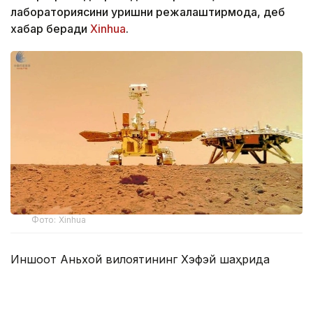
лабораториясини қуришни режалаштирмоқда, деб
хабар беради
Xinhua
.
Фото: Xinhua
Иншоот Аньхой вилоятининг Хэфэй шаҳрида
жойлашган Чуқур коинотни тадқиқ этиш илмий-
технологик шаҳарчасининг биринчи босқичи
ҳудудида барпо этилади. Лаборатория