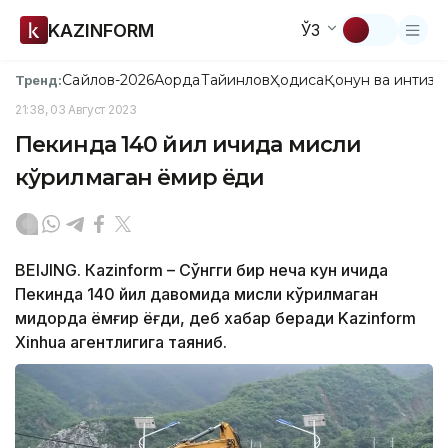
KAZINFORM
ЎЗ
Сайлов-2026
Ақорда
Тайинлов
Ҳодиса
Қонун ва интизо
Тренд:
21:38, 03 Август 2023
Пекинда 140 йил ичида мисли
кўрилмаган ёмғир ёғди
BEIJING. Кazinform – Сўнгги бир неча кун ичида
Пекинда 140 йил давомида мисли кўрилмаган
миқдорда ёмғир ёғди, деб хабар беради Kazinform
Xinhua агентлигига таяниб.