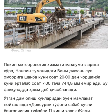
Фото: Xinhua
Пекин метеорология хизмати маълумотларига
кўра, Чанпин туманидаги Ваньцзяюань сув
омборига шанба куни соат 20:00 дан чоршанба
куни эрталаб соат 7:00 гача 744,8 мм ёмғир ёғди. Бу
фавқулодда ҳажм деб ҳисобланади.
Ўтган дам олиш кунларидан буён мамлакат
пойтахтида «Доксури» тўфони сабаб кучли
ёғингарчилик туфайли 11 киши ҳалок бўлди.