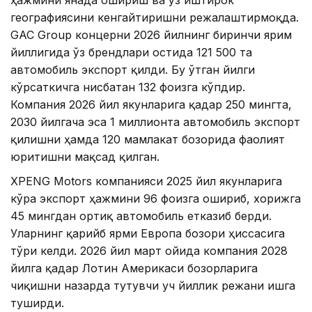
географиясини кенгайтиришни режалаштирмоқда.
GAC Group концерни 2026 йилнинг биринчи ярим
йиллигида ўз брендлари остида 121 500 та
автомобиль экспорт қилди. Бу ўтган йилги
кўрсаткичга нисбатан 132 фоизга кўпдир.
Компания 2026 йил якунларига қадар 250 мингта,
2030 йилгача эса 1 миллионта автомобиль экспорт
қилишни ҳамда 120 мамлакат бозорида фаолият
юритишни мақсад қилган.
XPENG Motors компанияси 2025 йил якунларига
кўра экспорт ҳажмини 96 фоизга ошириб, хорижга
45 мингдан ортиқ автомобиль етказиб берди.
Уларнинг қарийб ярми Европа бозори ҳиссасига
тўғри келди. 2026 йил март ойида компания 2028
йилга қадар Лотин Америкаси бозорларига
чиқишни назарда тутувчи уч йиллик режани ишга
туширди.