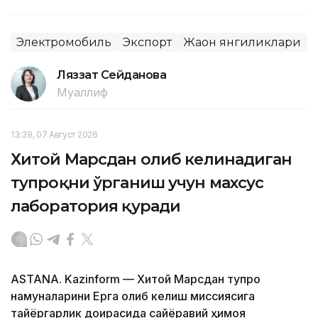
Электромобиль
Экспорт
Жаҳон янгиликлари
Ляззат Сейданова
Муаллиф
13:39, 07 Август 2026
Хитой Марсдан олиб келинадиган
тупроқни ўрганиш учун махсус
лаборатория қуради
ASTANA. Kazinform — Хитой Марсдан тупроқ
намуналарини Ерга олиб келиш миссиясига
тайёргарлик доирасида сайёравий ҳимоя