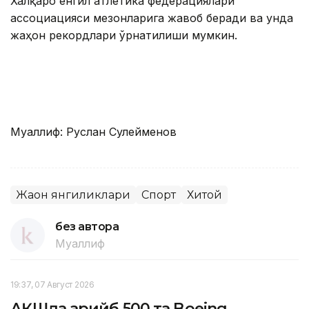
Халқаро енгил атлетика федерациялари
ассоциацияси мезонларига жавоб беради ва унда
жаҳон рекордлари ўрнатилиши мумкин.
Муаллиф: Руслан Сулейменов
Жаҳон янгиликлари
Спорт
Хитой
без автора
Муаллиф
19:37, 07 Август 2026
АҚШда қарийб 500 та Boeing