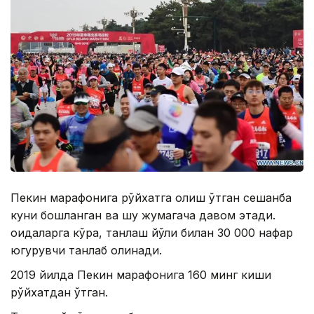
Пекин марафонига рўйхатга олиш ўтган сешанба
куни бошланган ва шу жумагача давом этади.
Қоидаларга кўра, танлаш йўли билан 30 000 нафар
югурувчи танлаб олинади.
2019 йилда Пекин марафонига 160 минг киши
рўйхатдан ўтган.