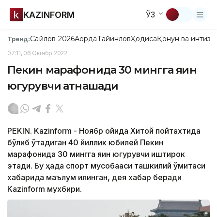
KAZINFORM
ЎЗ
Сайлов-2026
Ақорда
Тайинлов
Ҳодиса
Қонун ва интизо
Тренд:
07:11, 06 Октябр 2022
Пекин марафонида 30 мингга яқин
югурувчи қатнашади
PEKIN. Kazinform - Ноябр ойида Хитой пойтахтида
бўлиб ўтадиган 40 йиллик юбилей Пекин
марафонида 30 мингга яқин югурувчи иштирок
этади. Бу ҳақда спорт мусобақаси ташкилий қўмитаси
хабарида маълум қилинган, дея хабар беради
Kazinform мухбири.