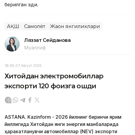
берилган эди.
АҚШ
Самолёт
Жаҳон янгиликлари
Ляззат Сейданова
Муаллиф
18:38, 07 Август 2026
Хитойдан электромобиллар
экспорти 120 фоизга ошди
ASTANA. Kazinform - 2026 йилнинг биринчи ярим
йиллигида Хитойдан янги энергия манбаларида
ҳаракатланувчи автомобиллар (NEV) экспорти