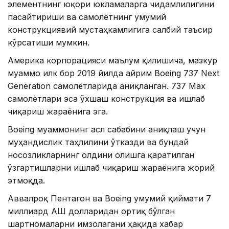
элементнинг юқори юкламаларга чидамлилигини
пасайтириши ва самолётнинг умумий
конструкциявий мустаҳкамлигига салбий таъсир
кўрсатиши мумкин.
Америка корпорацияси маълум қилишича, мазкур
муаммо илк бор 2019 йилда айрим Boeing 737 Next
Generation самолётларида аниқланган. 737 Max
самолётлари эса ўхшаш конструкция ва ишлаб
чиқариш жараёнига эга.
Boeing муаммонинг асл сабабини аниқлаш учун
муҳандислик таҳлилини ўтказди ва бундай
носозликларнинг олдини олишга қаратилган
ўзгартишларни ишлаб чиқариш жараёнига жорий
этмоқда.
Аввалроқ Пентагон ва Boeing умумий қиймати 7
миллиард АҚШ долларидан ортиқ бўлган
шартномаларни имзолагани ҳақида хабар