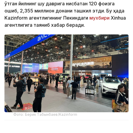
ўтган йилнинг шу даврига нисбатан 120 фоизга
ошиб, 2,355 миллион донани ташкил этди. Бу ҳақда
Kazinform агентлигининг Пекиндаги
мухбири
Xinhua
агентлигига таяниб хабар беради.
Фото: Берик Табынбаев/Kazinform
Хабарнинг ҳаққонийлигига Хитой