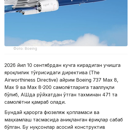
Фото: Boeing
2026 йил 10 сентябрдан кучга кирадиган учишга
яроқлилик тўғрисидаги директива (The
Airworthiness Directive) айрим Boeing 737 Max 8,
Max 9 ва Max 8-200 самолётларига тааллуқли
бўлиб, АҚШда рўйхатдан ўтган тахминан 471 та
самолётни қамраб олади.
Бундай қарорга фюзеляж қопламаси ва
маҳкамлаш тасмасида аниқланган ёриқлар сабаб
бўлган. Бу нуқсонлар асосий конструктив