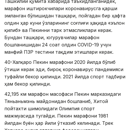
Ташкилий қўмита хабарида таъкидланганидек,
марафон иштирокчилари коронавирусга қарши
эмланган бўлишидан ташқари, пойгадан бир ҳафта
олдин ҳар куни ўзларининг соғлиғи ҳақида «эълон
қилиб» ва Пекинни тарк этмасликлари керак.
Бундан ташқари, югурувчилар марафон
бошланишидан 24 соат олдин COVID-19 учун
манфий ПЗР тестини тақдим этишлари керак.
40-Халқаро Пекин марафони 2020 йилда бўлиб
ўтиши керак эди, бироқ коронавирус пандемияси
туфайли бекор қилинди. 2021 йилда спорт тадбири
ҳам бекор қилинди.
42,195 км марафон масофаси Пекин марказидаги
Тяньаньмэнь майдонидан бошланиб, Хитой
пойтахти шимолидаги Олимпия спорт
мажмуасида тугайди. Пекин марафони 1981
йилдан буён ҳар йили ўтказиб келинади. Трек