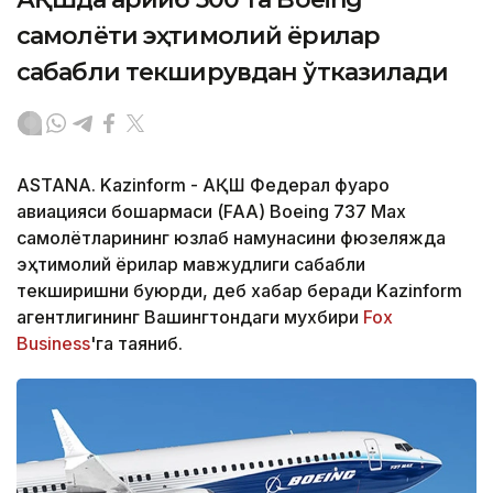
самолёти эҳтимолий ёриқлар
сабабли текширувдан ўтказилади
ASTANA. Kazinform - АҚШ Федерал фуқаро
авиацияси бошқармаси (FAA) Boeing 737 Max
самолётларининг юзлаб намунасини фюзеляжда
эҳтимолий ёриқлар мавжудлиги сабабли
текширишни буюрди, деб хабар беради Kazinform
агентлигининг Вашингтондаги мухбири
Fox
Business
'га таяниб.