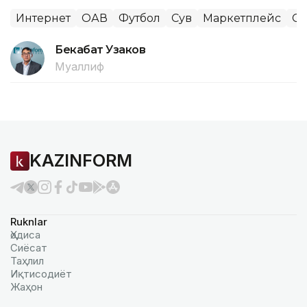
Интернет
ОАВ
Футбол
Сув
Маркетплейс
Сп
Бекабат Узаков
Муаллиф
KAZINFORM
Ruknlar
Ҳодиса
Сиёсат
Таҳлил
Иқтисодиёт
Жаҳон