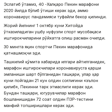
Эслатиб ўтамиз, 40 -Халқаро Пекин марафони
2020 йилда бўлиб ўтиши керак эди, аммо
коронавирус пандемияси туфайли бекор қилинди.
Жорий йилнинг 1 октябр куни Хитойда
ўтказиладиган ушбу нуфузли спорт мусобақаси
иштирокчиларини рўйхатга олиш расман очилди.
30 мингга яқин спортчи Пекин марафонида
қатнашмоқчи эди.
Ташкилий қўмита хабарида илгари айтилганидек,
марафон иштирокчилари коронавирусга қарши
эмланиши шарт бўлганидан ташқари, улар ҳар
куни пойгадан 21 кун олдин соғлиғини «эълон
қилиб», Пекинни тарк этмаслиги керак эди.
Бундан ташқари, югурувчилар марафон
бошланишидан 72 соат олдин ПЗР-тестини
манфий топширишлари керак эди.