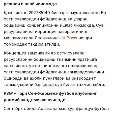
режаси ишлаб чиқилмоқда
Қозоғистон 2027-2040 йилларга мўлжалланган Ер
ости сувларидан фойдаланиш ва уларни
бошқариш концепциясини ишлаб чиқмоқда. Сув
ресурслари ва ирригация вазирлигининг
маълумотлари Япониянинг
Jiji Press
нашри
томонидан тақдим этилди.
Концепция замонавий ер ости сувлари
ресурсларини бошқариш тизимини яратишга
қаратилган. Ҳужжатнинг амалга оширилиши ер
ости сувларидан фойдаланиш самарадорлигини
оширади ва аҳоли пунктлари ва иқтисодиёт
тармоқларини барқарор сув билан таъминлайди.
PSG: «Пари Сен-Жермен» футбол клубининг
расмий академияси очилади
Сентябрь ойида Астанада машҳур француз футбол