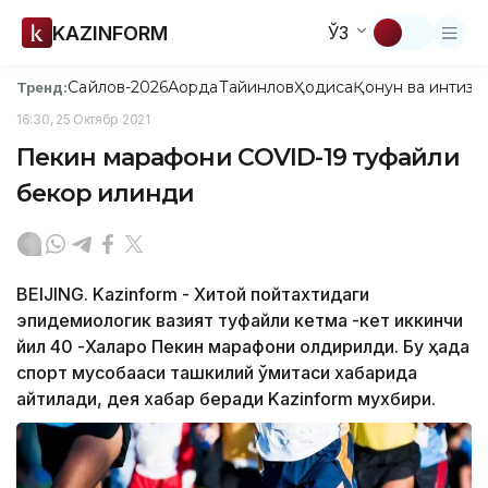
KAZINFORM
ЎЗ
Сайлов-2026
Ақорда
Тайинлов
Ҳодиса
Қонун ва интизо
Тренд:
16:30, 25 Октябр 2021
Пекин марафони CОVID-19 туфайли
бекор қилинди
BEIJING. Kazinform - Хитой пойтахтидаги
эпидемиологик вазият туфайли кетма -кет иккинчи
йил 40 -Халқаро Пекин марафони қолдирилди. Бу ҳақда
спорт мусобақаси ташкилий қўмитаси хабарида
айтилади, дея хабар беради Kazinform мухбири.