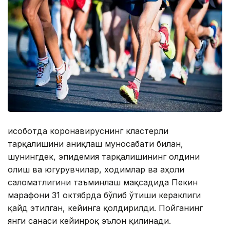
Ҳисоботда коронавируснинг кластерли
тарқалишини аниқлаш муносабати билан,
шунингдек, эпидемия тарқалишининг олдини
олиш ва югурувчилар, ходимлар ва аҳоли
саломатлигини таъминлаш мақсадида Пекин
марафони 31 октябрда бўлиб ўтиши кераклиги
қайд этилган, кейинга қолдирилди. Пойганинг
янги санаси кейинроқ эълон қилинади.