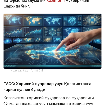
Батафсил маълумотни
Кazinform
мухбирининг
шарҳида ўқинг.
Коллаж: kazinform/ СИ
ТАСС: Хорижий фуқаролар учун Қозоғистонга
кириш пуллик бўлади
Қозоғистон хорижий фуқаролар ва фуқаролиги
бўлмаган шахслар учун мамлакатга кириш учун