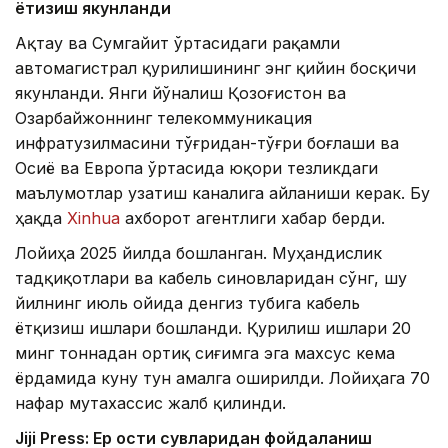
ётқизиш якунланди
Ақтау ва Сумгайит ўртасидаги рақамли
автомагистрал қурилишининг энг қийин босқичи
якунланди. Янги йўналиш Қозоғистон ва
Озарбайжоннинг телекоммуникация
инфратузилмасини тўғридан-тўғри боғлаши ва
Осиё ва Европа ўртасида юқори тезликдаги
маълумотлар узатиш каналига айланиши керак. Бу
ҳақда
Xinhua
ахборот агентлиги хабар берди.
Лойиҳа 2025 йилда бошланган. Муҳандислик
тадқиқотлари ва кабель синовларидан сўнг, шу
йилнинг июль ойида денгиз тубига кабель
ётқизиш ишлари бошланди. Қурилиш ишлари 20
минг тоннадан ортиқ сиғимга эга махсус кема
ёрдамида куну тун амалга оширилди. Лойиҳага 70
нафар мутахассис жалб қилинди.
Jiji Press: Ер ости сувларидан фойдаланиш