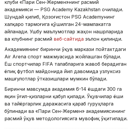
клуби «Пари Сен-Жермен»нинг расмий
академияси — PSG Academy Kazakhstan очилади.
Шундай қилиб, Қозоғистон PSG Academyнинг
халқаро тармоғига қўшилган 24-мамлакатга
айланади. Ушбу маълумотлар жаҳон нашрларида
ва клубнинг расмий
веб-сайтида
эълон қилинди.
Академиянинг биринчи ўқув маркази пойтахтдаги
Air Arena спорт мажмуасида жойлашган бўлади.
Ёш спортчилар FIFA талабларига жавоб берадиган
ёпиқ футбол майдонида йил давомида узлуксиз
машғулотлар ўтказишлари мумкин бўлади.
Биринчи мавсумда академия 6-14 ёшдаги 300 га
яқин ўғил-қизларни қабул қилади. Ўқувчилар ёши
ва тайёргарлик даражасига қараб гуруҳларга
бўлинади ва «Пари Сен-Жермен» академиясининг
расмий ўқув методологиясига мувофиқ ўқитилади.