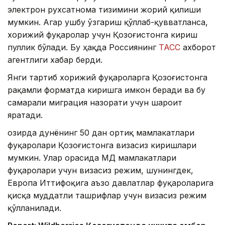
электрон рухсатнома тизимини жорий қилиши
мумкин. Агар ушбу ўзгариш қўллаб-қувватланса,
хорижий фуқаролар учун Қозоғистонга кириш
пуллик бўлади. Бу ҳақда Россиянинг
ТАСС
ахборот
агентлиги хабар берди.
Янги тартиб хорижий фуқароларга Қозоғистонга
рақамли форматда киришга имкон беради ва бу
самарали миграция назорати учун шароит
яратади.
Ҳозирда дунёнинг 50 дан ортиқ мамлакатлари
фуқаролари Қозоғистонга визасиз киришлари
мумкин. Улар орасида МДҲ мамлакатлари
фуқаролари учун визасиз режим, шунингдек,
Европа Иттифоқига аъзо давлатлар фуқароларига
қисқа муддатли ташрифлар учун визасиз режим
қўлланилади.