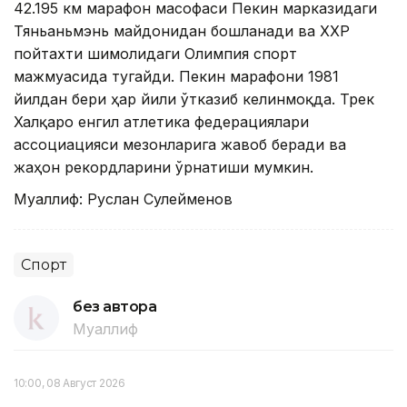
42.195 км марафон масофаси Пекин марказидаги
Тяньаньмэнь майдонидан бошланади ва ХХР
пойтахти шимолидаги Олимпия спорт
мажмуасида тугайди. Пекин марафони 1981
йилдан бери ҳар йили ўтказиб келинмоқда. Трек
Халқаро енгил атлетика федерациялари
ассоциацияси мезонларига жавоб беради ва
жаҳон рекордларини ўрнатиши мумкин.
Муаллиф: Руслан Сулейменов
Спорт
без автора
Муаллиф
10:00, 08 Август 2026