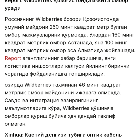
Report: Wildberries Қозоғистонда иккита омбор
қуради
Россиянинг Wildberries бозори Қозоғистонда
умумий майдони 260 минг квадрат метр бўлган
омбор мажмуаларини қурмоқда. Улардан 160 минг
квадрат метрлик омбор Астанада, яна 100 минг
квадрат метрлик омбор эса Алматида жойлашади.
Report
агентлигининг хабар беришича, янги
логистика иншоотлари келгуси йилнинг биринчи
чорагида фойдаланишга топширилади.
Ҳозирда Wildberries тахминан 46 минг квадрат
метрлик омбор майдонини ижарага олмоқда.
Савдо ва интеграция вазирлигининг
маълумотларига кўра, Wildberries қўшимча
омборлар қуриш бўйича ҳеч қандай таклиф
олмаган.
Xinhuа: Каспий денгизи тубига оптик кабель