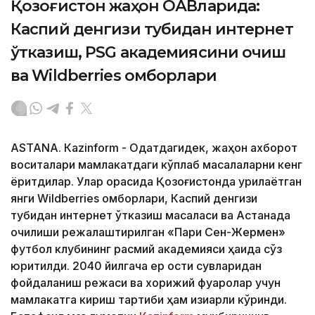
Қозоғистон жаҳон ОАВларида:
Каспий денгизи тубидан интернет
ўтказиш, PSG академиясини очиш
ва Wildberries омборлари
ASTANА. Кazinform - Одатдагидек, жаҳон ахборот
воситалари мамлакатдаги кўплаб масалаларни кенг
ёритдилар. Улар орасида Қозоғистонда қурилаётган
янги Wildberries омборлари, Каспий денгизи
тубидан интернет ўтказиш масаласи ва Астанада
очилиши режалаштирилган «Пари Сен-Жермен»
футбол клубининг расмий академияси ҳақида сўз
юритилди. 2040 йилгача ер ости сувларидан
фойдаланиш режаси ва хорижий фуқаролар учун
мамлакатга кириш тартиби ҳам қизиқарли кўринди.