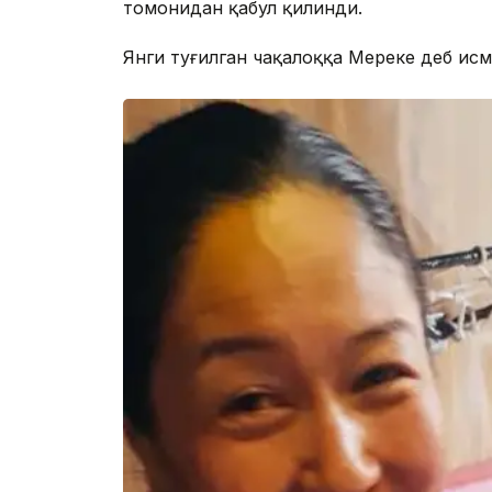
томонидан қабул қилинди.
Янги туғилган чақалоққа Мереке деб исм