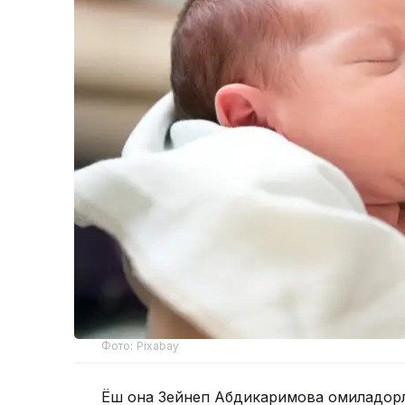
Фото: Pixabay
Ёш она Зейнеп Абдикаримова ҳомиладорл