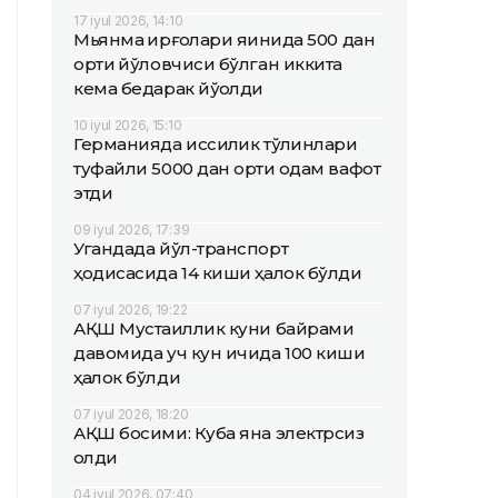
17 iyul 2026, 14:10
Мьянма қирғоқлари яқинида 500 дан
ортиқ йўловчиси бўлган иккита
кема бедарак йўқолди
10 iyul 2026, 15:10
Германияда иссиқлик тўлқинлари
туфайли 5000 дан ортиқ одам вафот
этди
09 iyul 2026, 17:39
Угандада йўл-транспорт
ҳодисасида 14 киши ҳалок бўлди
07 iyul 2026, 19:22
АҚШ Мустақиллик куни байрами
давомида уч кун ичида 100 киши
ҳалок бўлди
07 iyul 2026, 18:20
АҚШ босими: Куба яна электрсиз
қолди
04 iyul 2026, 07:40