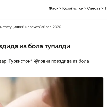
Жаҳон
Қозоғистон
Сиёсат
Т
нституциявий ислоҳот
Сайлов-2026
дида қиз бола туғилди
дар-Туркистон” йўловчи поездида қиз бола