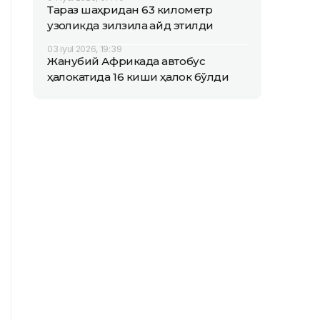
Тараз шаҳридан 63 километр
узоқликда зилзила қайд этилди
03 iyul 2026, 19:39
Жанубий Африкада автобус
ҳалокатида 16 киши ҳалок бўлди