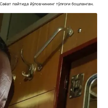
аёҳат пайтида йўловчининг тўлғоғи бошланган.