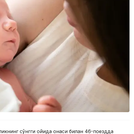
икнинг сўнгги ойида онаси билан 46-поездда