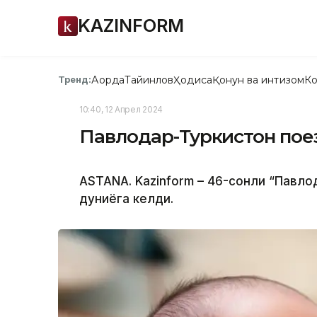
KAZINFORM
Ақорда
Тайинлов
Ҳодиса
Қонун ва интизом
Ко
Тренд:
10:40, 12 Апрел 2024
Павлодар-Туркистон поез
ASTANA. Kazinform – 46-сонли “Павло
дуниёга келди.