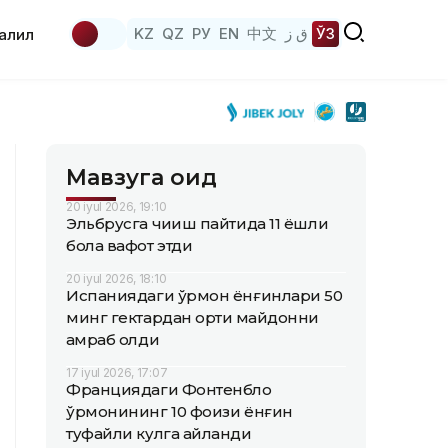
KZ
QZ
РУ
EN
中文
ق ز
ЎЗ
аҳлил
Мавзуга оид
20 iyul 2026, 19:10
Эльбрусга чиқиш пайтида 11 ёшли
бола вафот этди
20 iyul 2026, 18:10
Испаниядаги ўрмон ёнғинлари 50
минг гектардан ортиқ майдонни
қамраб олди
17 iyul 2026, 17:07
Франциядаги Фонтенбло
ўрмонининг 10 фоизи ёнғин
туфайли кулга айланди