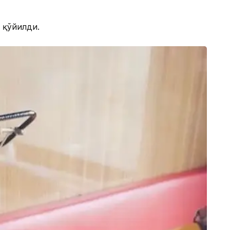
 қўйилди.