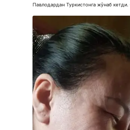
Павлодардан Туркистонга жўнаб кетди. С