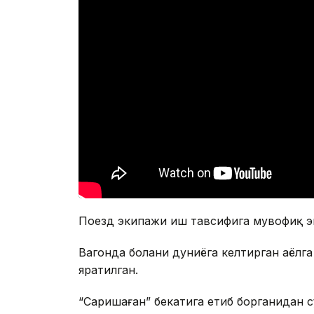
Поезд экипажи иш тавсифига мувофиқ эн
Вагонда болани дуниёга келтирган аёлг
яратилган.
“Саришаған” бекатига етиб борганидан с