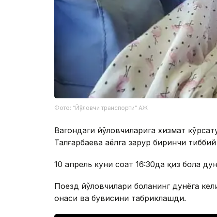
Фото: “Йўловчи транспорти” АЖ
Вагондаги йўловчиларига хизмат кўрсат
Талғарбаева аёлга зарур биринчи тиббий
10 апрель куни соат 16:30да қиз бола ду
Поезд йўловчилари боланинг дунёга кели
онаси ва бувисини табриклашди.