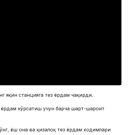
г яқин станцияга тез ёрдам чақирди.
а ёрдам кўрсатиш учун барча шарт-шароит
ўнг, ёш она ва қизалоқ тез ёрдам ходимлари