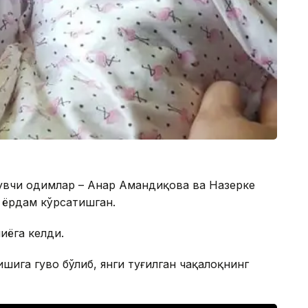
увчи ҳодимлар – Анар Амандиқова ва Назерке
 ёрдам кўрсатишган.
ниёга келди.
шига гувоҳ бўлиб, янги туғилган чақалоқнинг