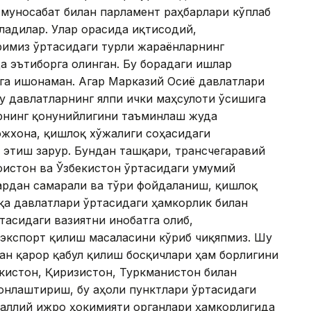
муносабат билан парламент раҳбарлари кўплаб
ладилар. Улар орасида иқтисодий,
римиз ўртасидаги турли жараёнларнинг
 эътиборга олинган. Бу борадаги ишлар
га ишонаман. Агар Марказий Осиё давлатлари
у давлатларнинг ялпи ички маҳсулоти ўсишига
арнинг қонунийлигини таъминлаш жуда
ожхона, қишлоқ хўжалиги соҳасидаги
 этиш зарур. Бундан ташқари, трансчегаравий
оғистон ва Ўзбекистон ўртасидаги умумий
рдан самарали ва тўғри фойдаланиш, қишлоқ
қа давлатлари ўртасидаги ҳамкорлик билан
ртасидаги вазиятни инобатга олиб,
 экспорт қилиш масаласини кўриб чиқяпмиз. Шу
дан қарор қабул қилиш босқичлари ҳам борлигини
кистон, Қирғизистон, Туркманистон билан
онлаштириш, бу аҳоли пунктлари ўртасидаги
аллий ижро ҳокимияти органлари ҳамкорлигида