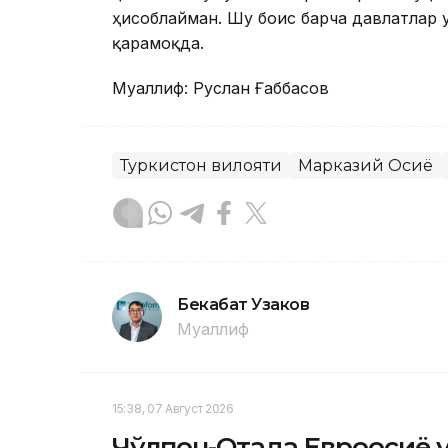
ҳисоблайман. Шу боис барча давлатлар
қарамоқда.
Муаллиф: Руслан Ғаббасов
Туркистон вилояти
Марказий Осиё
Бекабат Узаков
Муаллиф
15:38, 07 Август 2026
Чўлпон-Отада Евроосиё 