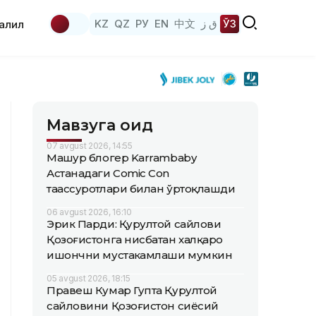
KZ
QZ
РУ
EN
中文
ق ز
ЎЗ
аҳлил
Мавзуга оид
07 avgust 2026, 14:55
Машҳур блогер Karrambaby
Астанадаги Comic Con
таассуротлари билан ўртоқлашди
06 avgust 2026, 16:10
Эрик Парди: Қурултой сайлови
Қозоғистонга нисбатан халқаро
ишончни мустаҳкамлаши мумкин
05 avgust 2026, 18:15
Правеш Кумар Гупта Қурултой
сайловини Қозоғистон сиёсий