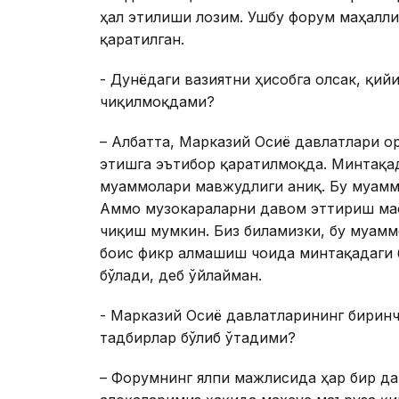
ҳал этилиши лозим. Ушбу форум маҳалл
қаратилган.
- Дунёдаги вазиятни ҳисобга олсак, қий
чиқилмоқдами?
– Албатта, Марказий Осиё давлатлари о
этишга эътибор қаратилмоқда. Минтақад
муаммолари мавжудлиги аниқ. Бу муамм
Аммо музокараларни давом эттириш ма
чиқиш мумкин. Биз биламизки, бу муамм
боис фикр алмашиш чоғида минтақадаги
бўлади, деб ўйлайман.
- Марказий Осиё давлатларининг бирин
тадбирлар бўлиб ўтадими?
– Форумнинг ялпи мажлисида ҳар бир д