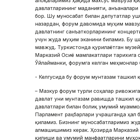
алоқаларимиз ҳақида махсус маъруза қи
давлатларининг маданияти, анъаналари 
бор. Шу муносабат билан депутатлар уш
назардан, форум давомида муҳим мавзу
давлатнинг санъаткорларининг концерти
учун жуда муҳим эканини биламиз. Бу ш
мавжуд. Туркистонда қурилаётган музей
Марказий Осиё мамлакатлари тарихига 
Ўйлайманки, форумга келган меҳмонлар 
- Келгусида бу форум мунтазам ташкил
– Мазкур форум турли соҳалар ривожига
давлат уни мунтазам равишда ташкил қи
давлатлари билан боғлиқ умумий муаммо
Парламент раҳбарлари учрашганда ҳал б
қиламиз. Бизнинг муносабатларимиз жуд
алмашишимиз керак. Ҳозирда Марказий
қилиши ва умумий манфаатларини муҳок