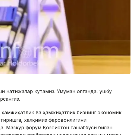
и натижалар кутамиз. Умуман олганда, ушбу
рсангиз.
и ҳамжиҳатлик ва ҳамжиҳатлик бизнинг экономик
лтиришга, халқимиз фаровонлигини
а. Мазкур форум Қозоғистон ташаббуси билан