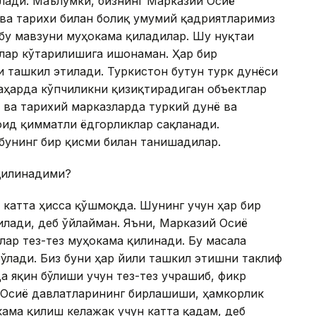
лади. Маълумки, бизнинг Марказий Осиё
ва тарихи билан боғлиқ умумий қадриятларимиз
бу мавзуни муҳокама қиладилар. Шу нуқтаи
лар кўтарилишига ишонаман. Ҳар бир
 ташкил этилади. Туркистон бутун турк дунёси
аҳарда кўпчиликни қизиқтирадиган объектлар
 ва тарихий марказларда туркий дунё ва
оид қимматли ёдгорликлар сақланади.
бунинг бир қисми билан танишадилар.
 қилинадими?
 катта ҳисса қўшмоқда. Шунинг учун ҳар бир
лади, деб ўйлайман. Яъни, Марказий Осиё
лар тез-тез муҳокама қилинади. Бу масала
ўлади. Биз буни ҳар йили ташкил этишни таклиф
а яқин бўлиши учун тез-тез учрашиб, фикр
 Осиё давлатларининг бирлашиши, ҳамкорлик
ама қилиш келажак учун катта қадам, деб