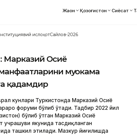
Жаҳон
Қозоғистон
Сиёсат
Т
нституциявий ислоҳот
Сайлов-2026
: Марказий Осиё
манфаатларини муҳокама
та қадамдир
еврал кунлари Туркистонда Марказий Осиё
раро форуми бўлиб ўтади. Тадбир 2022 йил
зистон) бўлиб ўтган Марказий Осиё
ат учрашуви якунида тасдиқланган
ида ташкил этилади. Мазкур йиғилишда