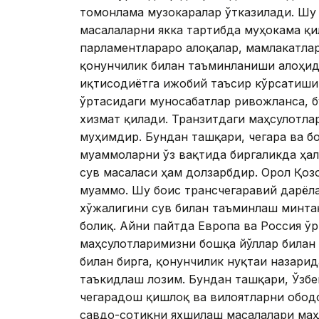
томонлама музокаралар ўтказилади. Шу 
масалаларни якка тартибда муҳокама қи
парламентлараро алоқалар, мамлакатла
қонунчилик билан таъминланиши алоҳида
иқтисодиётга ижобий таъсир кўрсатиши
ўртасидаги муносабатлар ривожланса, б
хизмат қилади. Транзитдаги маҳсулотл
муҳимдир. Бундан ташқари, чегара ва б
муаммоларни ўз вақтида биргаликда ҳал
сув масаласи ҳам долзарбдир. Орол Қоз
муаммо. Шу боис трансчегаравий дарёла
хўжалигини сув билан таъминлаш минта
боғлиқ. Айни пайтда Европа ва Россия ў
маҳсулотларимизни бошқа йўллар билан
билан бирга, қонунчилик нуқтаи назари
таъкидлаш лозим. Бундан ташқари, Ўзбе
чегарадош қишлоқ ва вилоятларни обод
савдо-сотиқни яхшилаш масалалари маҳ