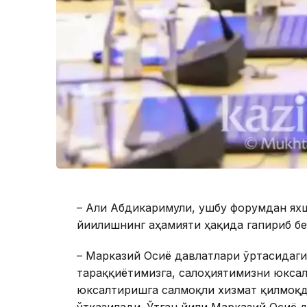
– Али Абдикаримули, ушбу форумдан яхш
йиғилишнинг аҳамияти ҳақида гапириб бе
– Марказий Осиё давлатлари ўртасидаг
тараққиётимизга, салоҳиятимизни юкса
юксалтиришга салмоқли хизмат қилмоқд