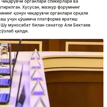
 чиқарувчи органлари спикерлари ва
ирилган. Хусусан, мазкур форумнинг
ининг қонун чиқарувчи органлари орқали
лаш учун қўшимча платформа яратиш
 Шу муносабат билан сенатор Али Бектаев
сўзлаб қилди.