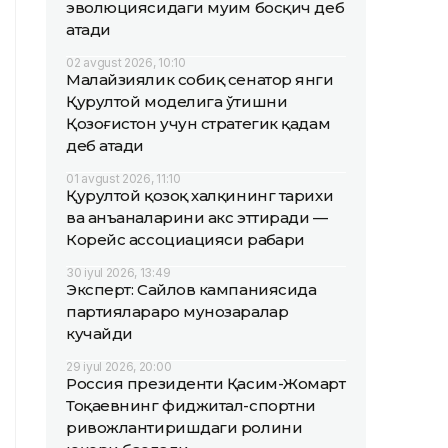
эволюциясидаги муҳим босқич деб
атади
02 avgust 2026, 10:10
Малайзиялик собиқ сенатор янги
Қурултой моделига ўтишни
Қозоғистон учун стратегик қадам
деб атади
01 avgust 2026, 11:10
Қурултой қозоқ халқининг тарихи
ва анъаналарини акс эттиради —
Корейс ассоциацияси раҳбари
30 iyul 2026, 13:49
Эксперт: Сайлов кампаниясида
партиялараро мунозаралар
кучайди
29 iyul 2026, 20:00
Россия президенти Қасим-Жомарт
Тоқаевнинг фиджитал-спортни
ривожлантиришдаги ролини