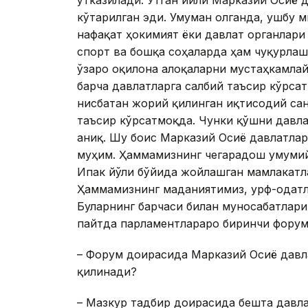
ўтказилади. Ўтган йили Марказий Осиё 
кўтарилган эди. Умуман олганда, ушбу 
нафақат ҳокимият ёки давлат органлари
спорт ва бошқа соҳаларда ҳам чуқурла
ўзаро оқилона алоқаларни мустаҳкамлай
барча давлатларга салбий таъсир кўрсат
нисбатан жорий қилинган иқтисодий са
таъсир кўрсатмоқда. Чунки қўшни давла
аниқ. Шу боис Марказий Осиё давлатлар
муҳим. Ҳаммамизнинг чегарадош умумий
Ипак йўли бўйида жойлашган мамлакатл
Ҳаммамизнинг маданиятимиз, урф-одатл
Буларнинг барчаси билан муносабатлар
пайтда парламентлараро биринчи форум
– Форум доирасида Марказий Осиё давл
қилинади?
– Мазкур тадбир доирасида бешта давл