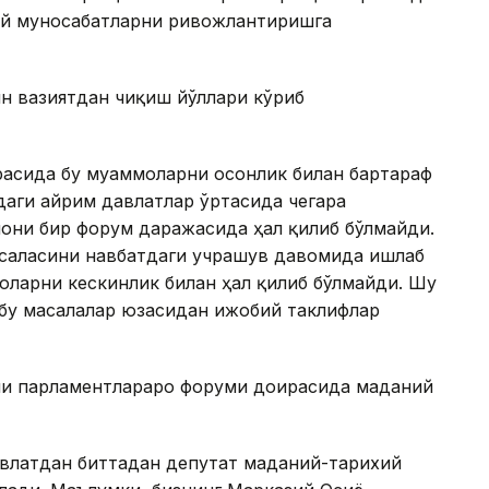
ий муносабатларни ривожлантиришга
ин вазиятдан чиқиш йўллари кўриб
расида бу муаммоларни осонлик билан бартараф
аги айрим давлатлар ўртасида чегара
они бир форум даражасида ҳал қилиб бўлмайди.
саласини навбатдаги учрашув давомида ишлаб
оларни кескинлик билан ҳал қилиб бўлмайди. Шу
 бу масалалар юзасидан ижобий таклифлар
чи парламентлараро форуми доирасида маданий
авлатдан биттадан депутат маданий-тарихий