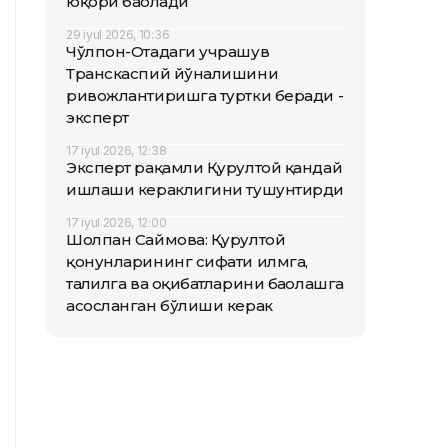
юқори баҳолади
29 iyul 2026, 10:36
Чўлпон-Отадаги учрашув
Транскаспий йўналишини
ривожлантиришга туртки беради -
эксперт
17 iyul 2026, 12:38
Эксперт рақамли Қурултой қандай
ишлаши кераклигини тушунтирди
17 iyul 2026, 12:00
Шолпан Саймова: Қурултой
қонунларининг сифати илмга,
таҳлилга ва оқибатларини баҳолашга
асосланган бўлиши керак