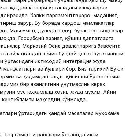
давлатлари раҳбарлари учрашганда ҳам шу мавзу
минтақа давлатлари ўртасидаги алоқаларни
 доирасида, балки парламентлараро, маданият,
штириш зарур. Бу борада қардош мамлакатлар
ди. Маълумки, дунёда содир бўлаётган воқеалар
моқда. Геосиёсий вазият, қўшни давлатларга
нкциялар Марказий Осиё давлатларига бевосита
тга айлангандан кейин бундай ҳолат кузатилиши
и ўртасидаги иқтисодий интеграция жуда
 манфаатлари ва йўллари бор. Биз тарихий Буюк
армиз ва қадимдан савдо қилишни ўрганганмиз.
аримиз бир эканлигини унутмаслик керак.
имизни мустаҳкамлаш ҳозир жуда муҳим. Айни
 кенг кўламли мақсадни қўймоқда.
атлари ўртасидаги қандай масалалар муҳокама
ат Парламенти раислари ўртасида икки