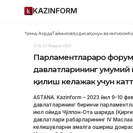
KAZINFORM
Ақорда
Тайинлов
Ҳодиса
Қонун ва интизом
Ко
Тренд:
17:15, 07 Феврал 2023
Парламентлараро форум
давлатларининг умумий 
қилиш келажак учун кат
ASTANА. Кazinform – 2023 йил 9-10 ф
давлатларининг биринчи парламентла
июл ойида Чўлпон-Ота шаҳрида (Қирғи
давлатлари раҳбарларининг IV Маслаҳ
келишувларни амалга ошириш доирас