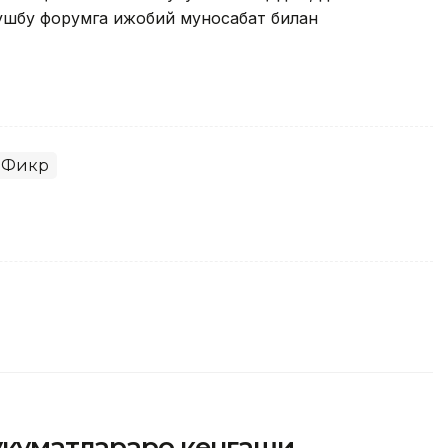
 ушбу форумга ижобий муносабат билан
Фикр
ҳукуматлараро кенгаши