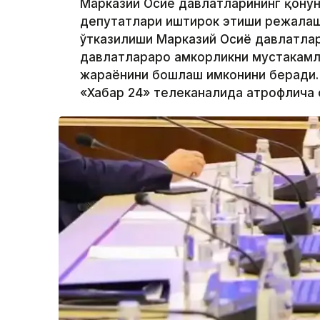
Марказий Осиё давлатларининг қонун
депутатлари иштирок этиши режалашт
ўтказилиши Марказий Осиё давлатлар
давлатлараро ҳамкорликни мустаҳкам
жараёнини бошлаш имконини беради.
«Хабар 24» телеканалида атрофлича 