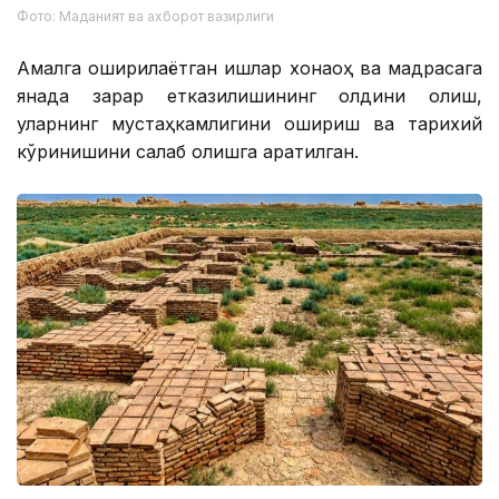
Фото: Маданият ва ахборот вазирлиги
Амалга оширилаётган ишлар хонақоҳ ва мадрасага
янада зарар етказилишининг олдини олиш,
уларнинг мустаҳкамлигини ошириш ва тарихий
кўринишини сақлаб қолишга қаратилган.