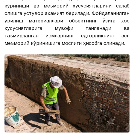
кўриниши ва меъморий хусусиятларини сақлаб
қолишга устувор аҳамият берилади. Фойдаланилган
қурилиш материаллари объектнинг ўзига хос
хусусиятларига мувофиқ танланади ва
таъмирланган қисмларнинг ёдгорликнинг асл
меъморий кўринишига мослиги ҳисобга олинади.