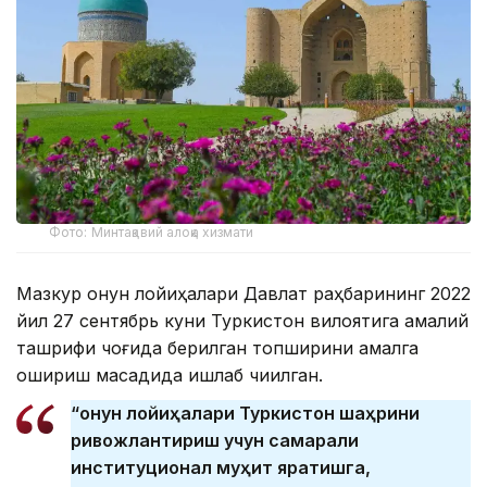
Фото: Минтақавий алоқа хизмати
Мазкур қонун лойиҳалари Давлат раҳбарининг 2022
йил 27 сентябрь куни Туркистон вилоятига амалий
ташрифи чоғида берилган топшириқни амалга
ошириш мақсадида ишлаб чиқилган.
“Қонун лойиҳалари Туркистон шаҳрини
ривожлантириш учун самарали
институционал муҳит яратишга,