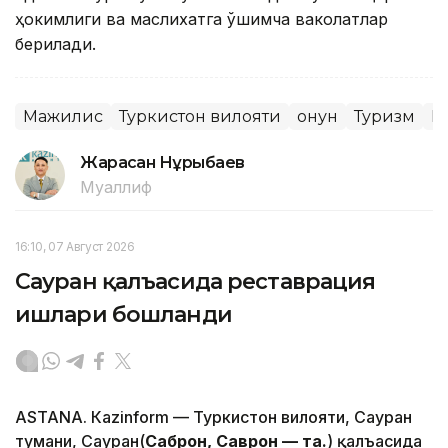
ҳокимлиги ва маслихатга қўшимча ваколатлар
берилади.
Мажилис
Туркистон вилояти
Қонун
Туризм
П
Жарасқан Нұрыбаев
Муаллиф
16:10, 07 Август 2026
Сауран қалъасида реставрация
ишлари бошланди
ASTANА. Кazinform — Туркистон вилояти, Сауран
тумани, Сауран(
Саброн, Саврон — таҳ.
) қалъасида