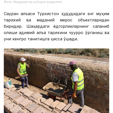
Фото: Маданият ва ахборот вазирлиги
Сауран қалъаси Туркистон ҳудудидаги энг муҳим
тарихий ва маданий мерос объектларидан
биридир. Шаҳардаги ёдгорликларнинг сақланиб
қолиши қадимий қалъа тарихини чуқурроқ ўрганиш ва
уни кенгроқ танитишга ҳисса қўшади.