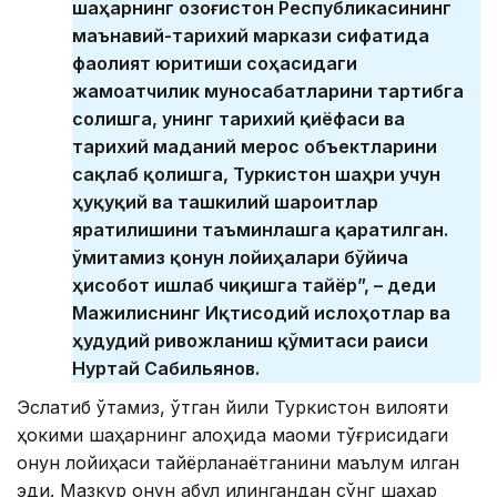
шаҳарнинг Қозоғистон Республикасининг
маънавий-тарихий маркази сифатида
фаолият юритиши соҳасидаги
жамоатчилик муносабатларини тартибга
солишга, унинг тарихий қиёфаси ва
тарихий маданий мерос объектларини
сақлаб қолишга, Туркистон шаҳри учун
ҳуқуқий ва ташкилий шароитлар
яратилишини таъминлашга қаратилган.
Қўмитамиз қонун лойиҳалари бўйича
ҳисобот ишлаб чиқишга тайёр”, – деди
Мажилиснинг Иқтисодий ислоҳотлар ва
ҳудудий ривожланиш қўмитаси раиси
Нуртай Сабильянов.
Эслатиб ўтамиз, ўтган йили Туркистон вилояти
ҳокими шаҳарнинг алоҳида мақоми тўғрисидаги
қонун лойиҳаси тайёрланаётганини маълум қилган
эди. Мазкур қонун қабул қилингандан сўнг шаҳар