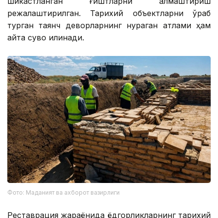
шикастланган ғиштларни алмаштириш
режалаштирилган. Тарихий объектларни ўраб
турган таянч деворларнинг нураган қатлами ҳам
қайта сувоқ қилинади.
Фото: Маданият ва ахборот вазирлиги
Реставрация жараёнида ёдгорликларнинг тарихий