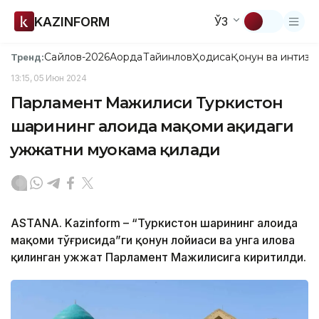
KAZINFORM
ЎЗ
Сайлов-2026
Ақорда
Тайинлов
Ҳодиса
Қонун ва интизо
Тренд:
13:15, 05 Июн 2024
Парламент Мажилиси Туркистон
шаҳрининг алоҳида мақоми ҳақидаги
ҳужжатни муҳокама қилади
ASTANA. Kazinform – “Туркистон шаҳрининг алоҳида
мақоми тўғрисида”ги қонун лойиҳаси ва унга илова
қилинган ҳужжат Парламент Мажилисига киритилди.