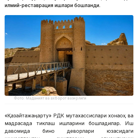
илмий-реставрация ишлари бошланди.
Фото: Маданият ва ахборот вазирлиги
«Қазқайтажаңарту» РДК мутахассислари хонақоҳ ва
мадрасада тиклаш ишларини бошладилар. Иш
давомида бино деворлари юзасидаги