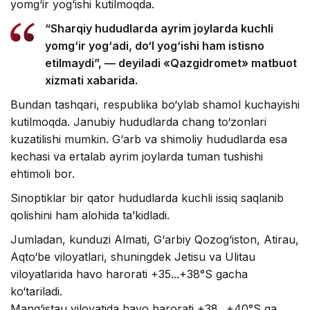
yomg‘ir yog‘ishi kutilmoqda.
“Sharqiy hududlarda ayrim joylarda kuchli
yomg‘ir yog‘adi, do‘l yog‘ishi ham istisno
etilmaydi”, — deyiladi «Qazgidromet» matbuot
xizmati xabarida.
Bundan tashqari, respublika bo‘ylab shamol kuchayishi
kutilmoqda. Janubiy hududlarda chang to‘zonlari
kuzatilishi mumkin. G‘arb va shimoliy hududlarda esa
kechasi va ertalab ayrim joylarda tuman tushishi
ehtimoli bor.
Sinoptiklar bir qator hududlarda kuchli issiq saqlanib
qolishini ham alohida ta’kidladi.
Jumladan, kunduzi Almati, G‘arbiy Qozog‘iston, Atirau,
Aqto‘be viloyatlari, shuningdek Jetisu va Ulitau
viloyatlarida havo harorati +35...+38°S gacha
ko‘tariladi.
Mang‘istau viloyatida havo harorati +38...+40°S ga