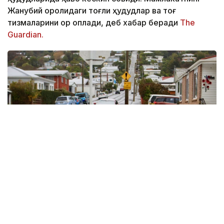
Жанубий оролидаги тоғли ҳудудлар ва тоғ
тизмаларини қор қоплади, деб хабар беради
The
Guardian.
Фото: The Guardian
Данидин шаҳрини қалин қор қоплади, Крайстчерч
шаҳридаги Порт-Ҳиллс тоғ тизмаси ҳам оқ қорга