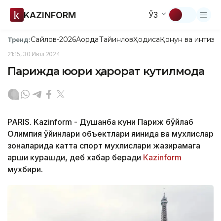
KAZINFORM
ЎЗ
Сайлов-2026
Ақорда
Тайинлов
Ҳодиса
Қонун ва интизо
Тренд:
21:15, 30 Июл 2024
Парижда юқори ҳарорат кутилмоқда
PARIS. Kazinform - Душанба куни Париж бўйлаб
Олимпия ўйинлари объектлари яқинида ва мухлислар
зоналарида катта спорт мухлислари жазирамага
қарши курашди, деб хабар беради
Кazinform
мухбири.