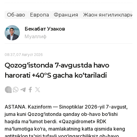
Об-ҳаво
Европа
Франция
Жаҳон янгиликлари
Бекабат Узаков
Муаллиф
08:37, 07 Август 2026
Qozog‘istonda 7-avgustda havo
harorati +40°S gacha ko‘tariladi
ASTANA. Kazinform — Sinoptiklar 2026-yil 7-avgust,
juma kuni Qozog‘istonda qanday ob-havo bo‘lishi
haqida ma'lumot berdi. «Qazgidromet» RDK
ma'lumotiga ko‘ra, mamlakatning katta qismida keng
antitsiklon ta'siri tufayli yog‘ingarchiliksiz ob-havo