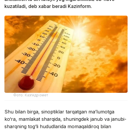
kuzatiladi, deb xabar beradi Kazinform.
Фото: Казгидромет
Shu bilan birga, sinoptiklar tarqatgan ma’lumotga
ko‘ra, mamlakat sharqida, shuningdek janub va janubi-
sharqning tog‘li hududlarida momaqaldiroq bilan