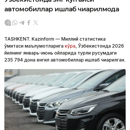
автомобиллар ишлаб чиқарилмоқда
TASHKENT. Kazinform — Миллий статистика
қўмитаси маълумотларига
кўра
, Ўзбекистонда 2026
йилнинг январь-июнь ойларида турли русумдаги
235 794 дона енгил автомобиллар ишлаб чиқарилган.