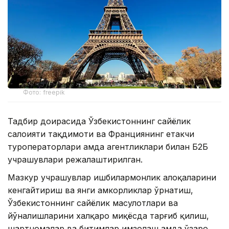
Фото: freepik
Тадбир доирасида Ўзбекистоннинг сайёҳлик
салоҳияти тақдимоти ва Франциянинг етакчи
туроператорлари ҳамда агентликлари билан Б2Б
учрашувлари режалаштирилган.
Мазкур учрашувлар ишбилармонлик алоқаларини
кенгайтириш ва янги ҳамкорликлар ўрнатиш,
Ўзбекистоннинг сайёҳлик маҳсулотлари ва
йўналишларини халқаро миқёсда тарғиб қилиш,
шартномалар ва битимлар имзолаш ҳамда ўзаро