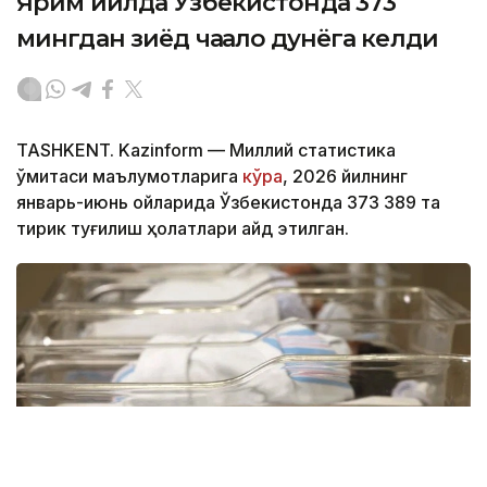
Ярим йилда Ўзбекистонда 373
мингдан зиёд чақалоқ дунёга келди
TASHKENT. Kazinform — Миллий статистика
қўмитаси маълумотларига
кўра
, 2026 йилнинг
январь-июнь ойларида Ўзбекистонда 373 389 та
тирик туғилиш ҳолатлари қайд этилган.