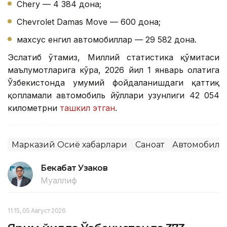
Chery — 4 384 дона;
Chevrolet Damas Move — 600 дона;
махсус енгил автомобиллар — 29 582 дона.
Эслатиб ўтамиз, Миллий статистика қўмитаси
маълумотларига кўра, 2026 йил 1 январь ҳолатига
Ўзбекистонда умумий фойдаланишдаги қаттиқ
қопламали автомобиль йўллари узунлиги 42 054
километрни
ташкил этган
.
Марказий Осиё хабарлари
Саноат
Автомобилс
Бекабат Узаков
Муаллиф
11:15, 05 Август 2026