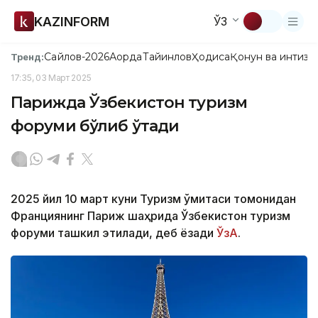
KAZINFORM
ЎЗ
Сайлов-2026
Ақорда
Тайинлов
Ҳодиса
Қонун ва интизо
Тренд:
17:35, 03 Март 2025
Парижда Ўзбекистон туризм
форуми бўлиб ўтади
2025 йил 10 март куни Туризм қўмитаси томонидан
Франциянинг Париж шаҳрида Ўзбекистон туризм
форуми ташкил этилади, деб ёзади
ЎзА
.