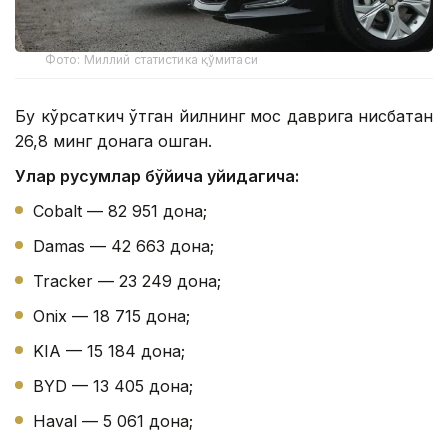
Фото: Миллий статистика қўмитаси
Бу кўрсаткич ўтган йилнинг мос даврига нисбатан
26,8 минг донага ошган.
Улар русумлар бўйича қуйидагича:
Cobalt — 82 951 дона;
Damas — 42 663 дона;
Tracker — 23 249 дона;
Onix — 18 715 дона;
KIA — 15 184 дона;
BYD — 13 405 дона;
Haval — 5 061 дона;