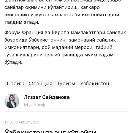
сайёҳлар оқимини кўпайтириш, халқаро
ҳамкорликни мустаҳкамлаш каби имкониятларни
тақдим этади.
Форум Франция ва Европа мамлакатлари сайёҳлик
бозорида Ўзбекистоннинг замонавий сайёҳлик
имкониятлари, бой маданий мероси, табиий
гўзалликларини тарғиб қилишда муҳим қадам
бўлади.
Париж
Франция
Туризм
Ўзбекистон
Ляззат Сейданова
Муаллиф
11:10, 06 Август 2026
Ўзбекистонда энг кўп қайси