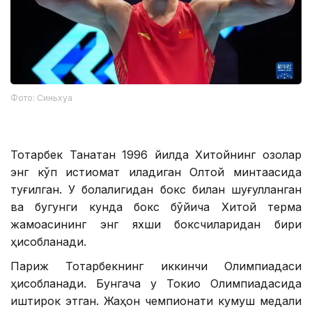
Фото: Синьхуа
Тоқтарбек Танатқан 1996 йилда Хитойнинг қозоқлар
энг кўп истиқомат қиладиган Олтой минтақасида
туғилган. У болалигидан бокс билан шуғулланган
ва бугунги кунда бокс бўйича Хитой терма
жамоасининг энг яхши боксчиларидан бири
ҳисобланади.
Париж Тоқтарбекнинг иккинчи Олимпиадаси
ҳисобланади. Бунгача у Токио Олимпиадасида
иштирок этган. Жаҳон чемпионати кумуш медали