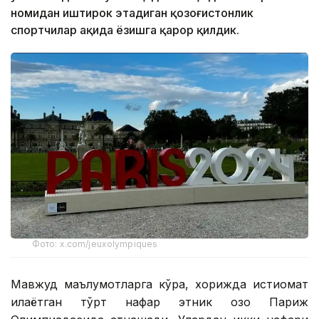
номидан иштирок этадиган қозоғистонлик
спортчилар ҳақида ёзишга қарор қилдик.
Фото: x.com/jeuxolympiques
Мавжуд маълумотларга кўра, хорижда истиқомат
қилаётган тўрт нафар этник қозоқ Париж