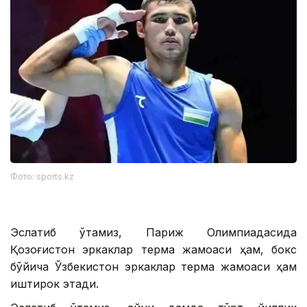
Фото: sports.kz
Эслатиб ўтамиз, Париж Олимпиадасида
Қозоғистон эркаклар терма жамоаси ҳам, бокс
бўйича Ўзбекистон эркаклар терма жамоаси ҳам
иштирок этади.