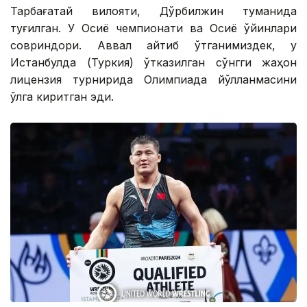
Тарбағатай вилояти, Дўрбилжин туманида
туғилган. У Осиё чемпионати ва Осиё ўйинлари
совриндори. Аввал айтиб ўтганимиздек, у
Истанбулда (Туркия) ўтказилган сўнгги жаҳон
лицензия турнирида Олимпиада йўлланмасини
қўлга киритган эди.