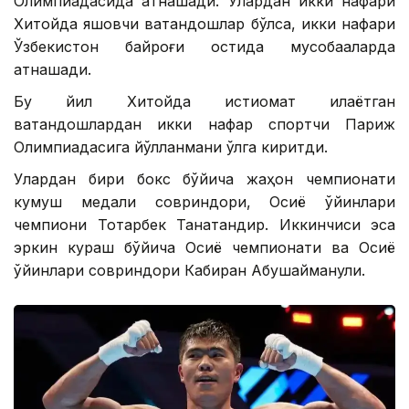
Олимпиадасида қатнашади. Улардан икки нафари
Хитойда яшовчи ватандошлар бўлса, икки нафари
Ўзбекистон байроғи остида мусобақаларда
қатнашади.
Бу йил Хитойда истиқомат қилаётган
ватандошлардан икки нафар спортчи Париж
Олимпиадасига йўлланмани қўлга киритди.
Улардан бири бокс бўйича жаҳон чемпионати
кумуш медали совриндори, Осиё ўйинлари
чемпиони Тоқтарбек Танатқандир. Иккинчиси эса
эркин кураш бўйича Осиё чемпионати ва Осиё
ўйинлари совриндори Кабиран Абушайманули.