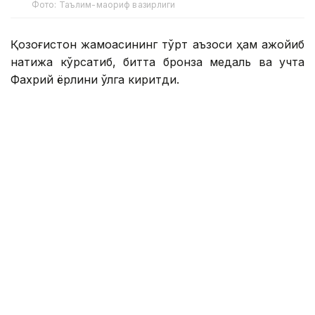
Фото: Таълим-маориф вазирлиги
Қозоғистон жамоасининг тўрт аъзоси ҳам ажойиб
натижа кўрсатиб, битта бронза медаль ва учта
Фахрий ёрлиқни қўлга киритди.
Бронза медали соҳиби:
Чингиз Қарасаев — Орал шаҳридаги табиий
фанлар ва математика йўналишидаги NISнинг
12-синф ўқувчиси.