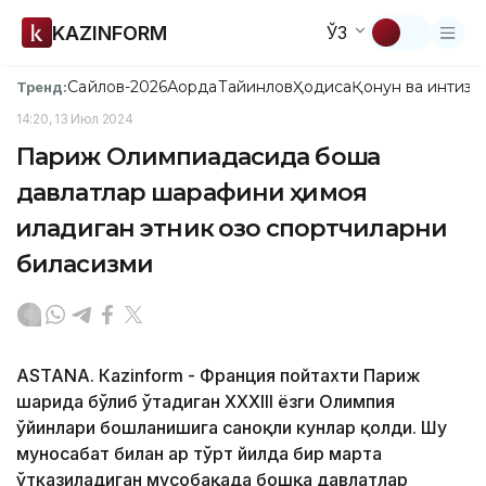
KAZINFORM
ЎЗ
Сайлов-2026
Ақорда
Тайинлов
Ҳодиса
Қонун ва интизо
Тренд:
14:20, 13 Июл 2024
Париж Олимпиадасида бошқа
давлатлар шарафини ҳимоя
қиладиган этник қозоқ спортчиларни
биласизми
ASTANА. Кazinform - Франция пойтахти Париж
шаҳрида бўлиб ўтадиган XXXIII ёзги Олимпия
ўйинлари бошланишига саноқли кунлар қолди. Шу
муносабат билан ҳар тўрт йилда бир марта
ўтказиладиган мусобақада бошқа давлатлар