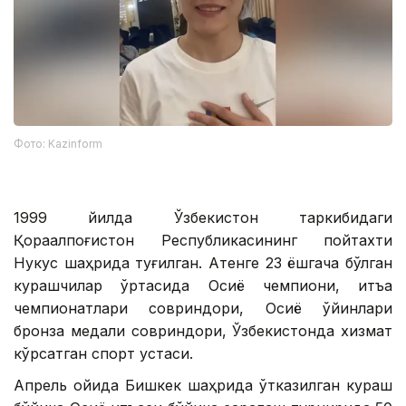
Фото: Kazinform
1999 йилда Ўзбекистон таркибидаги
Қорақалпоғистон Республикасининг пойтахти
Нукус шаҳрида туғилган. Ақтенге 23 ёшгача бўлган
курашчилар ўртасида Осиё чемпиони, қитъа
чемпионатлари совриндори, Осиё ўйинлари
бронза медали совриндори, Ўзбекистонда хизмат
кўрсатган спорт устаси.
Апрель ойида Бишкек шаҳрида ўтказилган кураш