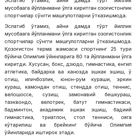
Эслатиб ўтамиз, айни дамда тўрт йиллик
мусобақага йўлланмани қўлга киритган қозоғистонлик
спортчилар сўнгги машғулотларни ўтказишмоқда.
Эслатиб ўтамиз, айни дамда тўрт йиллик
мусобақага йўлланмани қўлга киритган қозоғистонлик
спортчилар сўнгги машғулотларни ўтказишмоқда.
Қозоғистон терма жамоаси спортнинг 25 тури
бўйича Олимпия ўйинларига 80 та йўлланмани қўлга
киритди. Хусусан, бокс, дзюдо, гимнастика, енгил
атлетика, байдарка ва каноэда эшкак эшиш, ўқ
отиш, қиличбозлик, юнон-рум кураши, эркин
кураш, камондан отиш, стендда отиш, теннис,
велошоссе, сузиш, замонавий бешкураш,
таэквондо, велотрек, батут гимнастикаси,
бадминтон, академик эшкак эшиш, бадиий
гимнастика, триатлон, стол тенниси, қояга
кўтарилиш ва брейкинг бўйича Олимпия
ўйинларида иштирок этади.