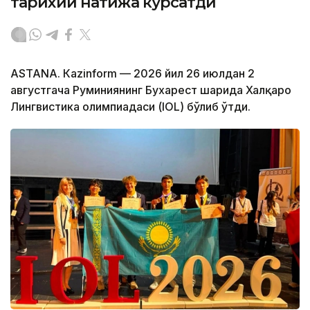
тарихий натижа кўрсатди
ASTANА. Кazinform — 2026 йил 26 июлдан 2
августгача Руминиянинг Бухарест шаҳрида Халқаро
Лингвистика олимпиадаси (IOL) бўлиб ўтди.