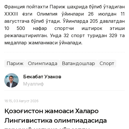
Франция пойтахти Париж шаҳрида бўлиб ўтадиган
XXXIII ёзги Олимпия ўйинлари 26 июлдан 11
августгача бўлиб ўтади. Ўйинларда 205 давлатдан
10 500 нафар спортчи иштирок этиши
режалаштирилган. Унда 32 спорт туридан 329 та
медаллар жамланмаси ўйналади.
Париж
Олимпиада
Ватандошлар
Спорт
Бекабат Узаков
Муаллиф
16:15, 03 Август 2026
Қозоғистон жамоаси Халқаро
Лингивистика олимпиадасида