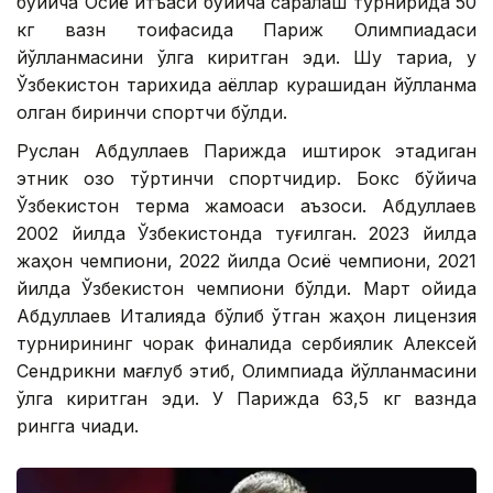
бўйича Осиё қитъаси бўйича саралаш турнирида 50
кг вазн тоифасида Париж Олимпиадаси
йўлланмасини қўлга киритган эди. Шу тариқа, у
Ўзбекистон тарихида аёллар курашидан йўлланма
олган биринчи спортчи бўлди.
Руслан Абдуллаев Парижда иштирок этадиган
этник қозоқ тўртинчи спортчидир. Бокс бўйича
Ўзбекистон терма жамоаси аъзоси. Абдуллаев
2002 йилда Ўзбекистонда туғилган. 2023 йилда
жаҳон чемпиони, 2022 йилда Осиё чемпиони, 2021
йилда Ўзбекистон чемпиони бўлди. Март ойида
Абдуллаев Италияда бўлиб ўтган жаҳон лицензия
турнирининг чорак финалида сербиялик Алексей
Cендрикни мағлуб этиб, Олимпиада йўлланмасини
қўлга киритган эди. У Парижда 63,5 кг вазнда
рингга чиқади.