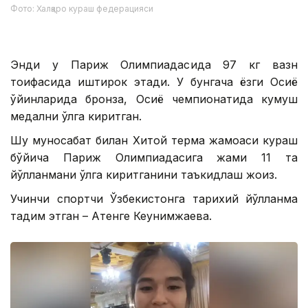
Фото: Халқаро кураш федерацияси
Энди у Париж Олимпиадасида 97 кг вазн
тоифасида иштирок этади. У бунгача ёзги Осиё
ўйинларида бронза, Осиё чемпионатида кумуш
медални қўлга киритган.
Шу муносабат билан Хитой терма жамоаси кураш
бўйича Париж Олимпиадасига жами 11 та
йўлланмани қўлга киритганини таъкидлаш жоиз.
Учинчи спортчи Ўзбекистонга тарихий йўлланма
тақдим этган – Ақтенге Кеунимжаева.