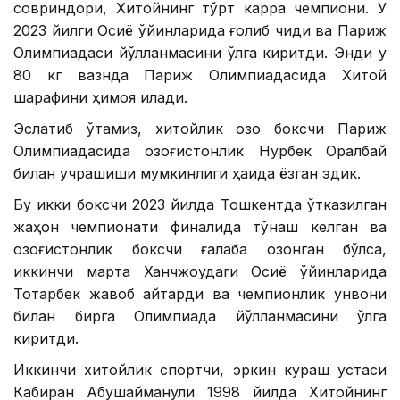
совриндори, Хитойнинг тўрт карра чемпиони. У
2023 йилги Осиё ўйинларида ғолиб чиқди ва Париж
Олимпиадаси йўлланмасини қўлга киритди. Энди у
80 кг вазнда Париж Олимпиадасида Хитой
шарафини ҳимоя қилади.
Эслатиб ўтамиз, хитойлик қозоқ боксчи Париж
Олимпиадасида қозоғистонлик Нурбек Оралбай
билан учрашиши мумкинлиги ҳақида ёзган эдик.
Бу икки боксчи 2023 йилда Тошкентда ўтказилган
жаҳон чемпионати финалида тўқнаш келган ва
қозоғистонлик боксчи ғалаба қозонган бўлса,
иккинчи марта Ханчжоудаги Осиё ўйинларида
Тоқтарбек жавоб қайтарди ва чемпионлик унвони
билан бирга Олимпиада йўлланмасини қўлга
киритди.
Иккинчи хитойлик спортчи, эркин кураш устаси
Кабиран Абушайманули 1998 йилда Хитойнинг