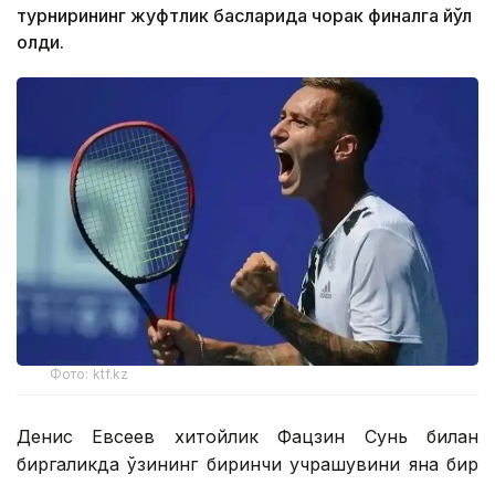
турнирининг жуфтлик баҳсларида чорак финалга йўл
олди.
Фото: ktf.kz
Денис Евсеев хитойлик Фацзин Сунь билан
биргаликда ўзининг биринчи учрашувини яна бир
қозоғистонлик Григорий Ломакин — америкалик