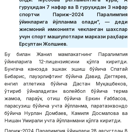
гуруҳидан 7 нафар ва В гуруҳидан 3 нафар
спортчи Париж–2024 Паралимпия
ўйинларига йўлланма олади”, — деди
жисмоний имконияти чекланган шахслар
учун спорт машғулотлари маркази раҳбари
Ерсултан Жолшиев.
Бу билан Жанил мамлакатнинг Паралимпия
ўйинларига 12-лицензиясини қўлга киритди.
Бунгача каноэда эшкак эшиш бўйича Спатай
Бибарис, пауэрлифтинг бўйича Давид Дегтярев,
енгил атлетика бўйича Дастан Муқашбеков,
ўтириб ўйналадиган волейбол бўйича терма
жамоа, параўқ отиш бўйича Еркин Ғаббасов,
парасузиш бўйича учта йўлланма, паратаэквондо
бўйича Нурлан Домбаев, Камиля Досмалова ва
Нишан Умирали учта йўлланмани қўлга киритди.
Париж-2024 Паралимпия ўйинлари 28 августдан 8