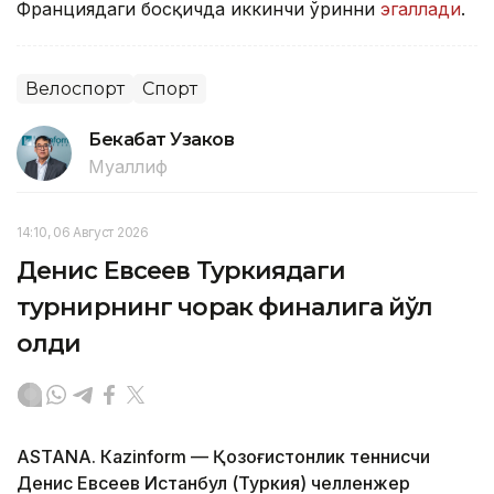
Франциядаги босқичда иккинчи ўринни
эгаллади
.
Велоспорт
Спорт
Бекабат Узаков
Муаллиф
14:10, 06 Август 2026
Денис Евсеев Туркиядаги
турнирнинг чорак финалига йўл
олди
ASTANА. Кazinform — Қозоғистонлик теннисчи
Денис Евсеев Истанбул (Туркия) челленжер