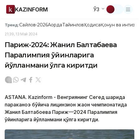
KAZINFORM
ЎЗ
Сайлов-2026
Ақорда
Тайинлов
Ҳодиса
Қонун ва интизо
Тренд:
21:39, 13 Май 2024
Париж-2024: Жанил Балтабаева
Паралимпия ўйинларига
йўлланмани қўлга киритди
ASTANА. Кazinform - Венгриянинг Сегед шаҳрида
параканоэ бўйича лицинзион жаҳон чемпионатида
Жанил Балтабоева Париж—2024 Паралимпия
ўйинларига йўлланмани қўлга киритди.