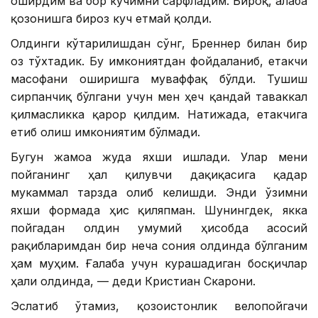
оширдим ва бор кучимни сарфладим. Бироқ, ғалаба
қозонишга бироз куч етмай қолди.
Олдинги кўтарилишдан сўнг, Бреннер билан бир
оз тўхтадик. Бу имкониятдан фойдаланиб, етакчи
масофани оширишга муваффақ бўлди. Тушиш
сирпанчиқ бўлгани учун мен ҳеч қандай таваккал
қилмасликка қарор қилдим. Натижада, етакчига
етиб олиш имкониятим бўлмади.
Бугун жамоа жуда яхши ишлади. Улар мени
пойганинг ҳал қилувчи дақиқасига қадар
мукаммал тарзда олиб келишди. Энди ўзимни
яхши формада ҳис қиляпман. Шунингдек, якка
пойгадан олдин умумий ҳисобда асосий
рақибларимдан бир неча сония олдинда бўлганим
ҳам муҳим. Ғалаба учун курашадиган босқичлар
ҳали олдинда, — деди Кристиан Скарони.
Эслатиб ўтамиз, қозоғистонлик велопойгачи