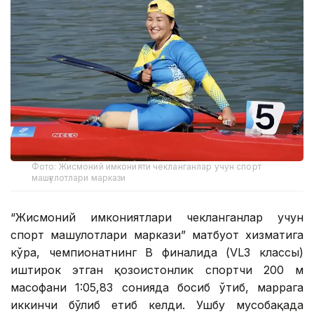
Фото: Жисмоний имконияти чекланганлар учун спорт
машғулотлари маркази
“Жисмоний имкониятлари чекланганлар учун
спорт машғулотлари маркази” матбуот хизматига
кўра, чемпионатнинг В финалида (VL3 классы)
иштирок этган қозоғистонлик спортчи 200 м
масофани 1:05,83 сонияда босиб ўтиб, маррага
иккинчи бўлиб етиб келди. Ушбу мусобақада