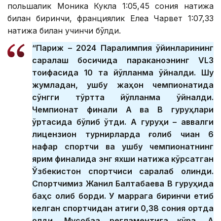
польшалик Моника Кукла 1:05,45 сония натижа
билан биринчи, франциялик Елеа Чарвет 1:07,33
натижа билан учинчи бўлди.
“Париж – 2024 Паралимпия ўйинларининг
саралаш босқичида параканоэнинг VL3
тоифасида 10 та йўлланма ўйналди. Шу
жумладан, ушбу жаҳон чемпионатида
сўнгги тўртта йўлланма ўйналди.
Чемпионат финали А ва В гуруҳлари
ўртасида бўлиб ўтди. А гуруҳи – аввалги
лицензион турнирларда ғолиб чиққан 6
нафар спортчи ва ушбу чемпионатнинг
ярим финалида энг яхши натижа кўрсатган
Ўзбекистон спортчиси саралаб олинди.
Спортчимиз Жанил Балтабаева В гуруҳида
баҳс олиб борди. У маррага биринчи етиб
келган спортчидан атиги 0,38 сония ортда
қолди. Мусобақа регламентига кўра, А