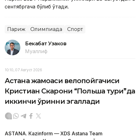
сентябргача бўлиб ўтади.
Париж
Олимпиада
Спорт
Бекабат Узаков
Муаллиф
10:10, 07 Август 2026
Астана жамоаси велопойгачиси
Кристиан Скарони “Польша тури”да
иккинчи ўринни эгаллади
ASTANА. Кazinform — XDS Astana Team