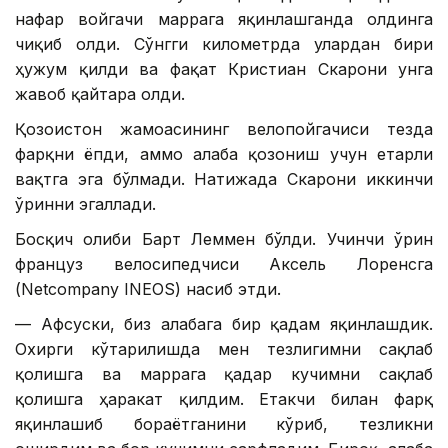
нафар войгачи маррага яқинлашганда олдинга
чиқиб олди. Сўнгги километрда улардан бири
ҳужум қилди ва фақат Кристиан Скарони унга
жавоб қайтара олди.
Қозоғистон жамоасининг велопойгачиси тезда
фарқни ёпди, аммо ғалаба қозониш учун етарли
вақтга эга бўлмади. Натижада Скарони иккинчи
ўринни эгаллади.
Босқич ғолиби Барт Леммен бўлди. Учинчи ўрин
француз велосипедчиси Аксель Лоренсга
(Netcompany INEOS) насиб этди.
— Афсуски, биз ғалабага бир қадам яқинлашдик.
Охирги кўтарилишда мен тезлигимни сақлаб
қолишга ва маррага қадар кучимни сақлаб
қолишга ҳаракат қилдим. Етакчи билан фарқ
яқинлашиб бораётганини кўриб, тезликни