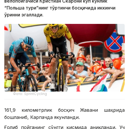
велопойгачиси Кристиан Скарони кўп кунлик
“Польша тури”нинг тўртинчи босқичида иккинчи
ўринни эгаллади.
Фото: SprintCycling
161,9 километрлик босқич Жавани шаҳрида
бошланиб, Карпачда якунланди.
Ғолиб пойганинг сўнгги қисмида аниқланди. Уч