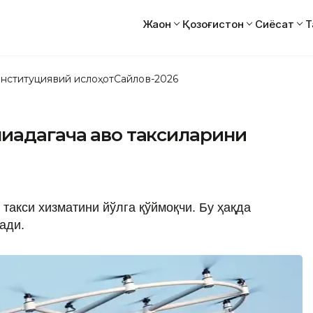
Жаҳон
Қозоғистон
Сиёсат
Т
нституциявий ислоҳот
Сайлов-2026
иадагача ҳаво таксиларини
такси хизматини йўлга қўймоқчи. Бу ҳақда
ади.