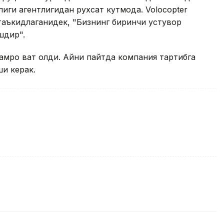
ги агентлигидан рухсат кутмоқда. Volocopter
аъкидлаганидек, "Бизнинг биринчи устувор
шдир".
роқ вақт қолди. Айни пайтда компания тартибга
и керак.