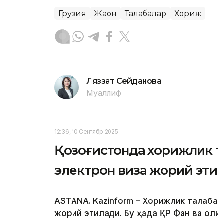
Грузия
Жаҳон
Талабалар
Хориж
Ляззат Сейданова
Муаллиф
12:36, 10 Сентябр 2025
Қозоғистонда хорижлик 
электрон виза жорий эт
ASTANA. Kazinform – Хорижлик талаба
жорий этилади. Бу ҳақда ҚР Фан ва о