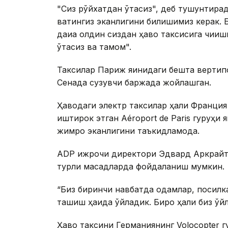
"Сиз рўйхатдан ўтасиз", деб тушунтирад
вақтингиз эканлигини билишимиз керак. 
дақиқа олдин сиздан ҳаво таксисига чиқ
ўтасиз ва тамом".
Таксилар Париж яқинидаги бешта вертип
Сенада сузувчи баржада жойлашган.
Ҳаводаги электр таксилар ҳали Франция
иштирок этган Aéroport de Paris гуруҳи 
жимроқ эканлигини таъкидламоқда.
ADP ижрочи директори Эдвард Аркрайтн
турли мақсадларда фойдаланиш мумкин.
“Биз биринчи навбатда одамлар, посилк
ташиш ҳақида ўйладик. Бироқ ҳали биз ўйл
Ҳаво таксини Германиянинг Volocopter г