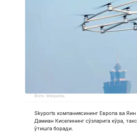
Фото: Wikipedia
Skyports компаниясининг Европа ва Яқи
Дамиан Киселининг сўзларига кўра, так
ўтишга боради.