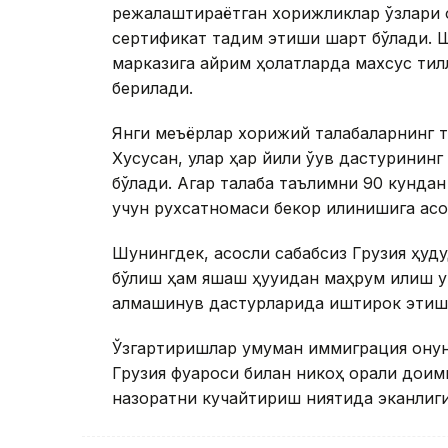
режалаштираётган хорижликлар ўзлари 
сертификат тақдим этиши шарт бўлади. 
марказига айрим ҳолатларда махсус тилл
берилади.
Янги меъёрлар хорижий талабаларнинг та
Хусусан, улар ҳар йили ўқув дастуринин
бўлади. Агар талаба таълимни 90 кундан
учун рухсатномаси бекор қилинишига асо
Шунингдек, асосли сабабсиз Грузия ҳуду
бўлиш ҳам яшаш ҳуқуқидан маҳрум қилиш у
алмашинув дастурларида иштирок этиш 
Ўзгартиришлар умуман иммиграция қонунч
Грузия фуқароси билан никоҳ орқали до
назоратни кучайтириш ниятида эканлиги 