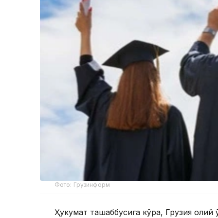
Фото: Грузинформ
Ҳукумат ташаббусига кўра, Грузия олий 