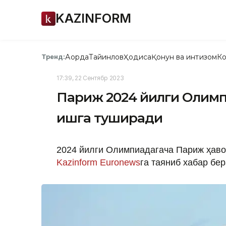
KAZINFORM
Ақорда
Тайинлов
Ҳодиса
Қонун ва интизом
Ко
Тренд:
17:39, 22 Сентябр 2023
Париж 2024 йилги Олимп
ишга туширади
2024 йилги Олимпиадагача Париж ҳаво 
Kazinform
Euronews
га таяниб хабар бер