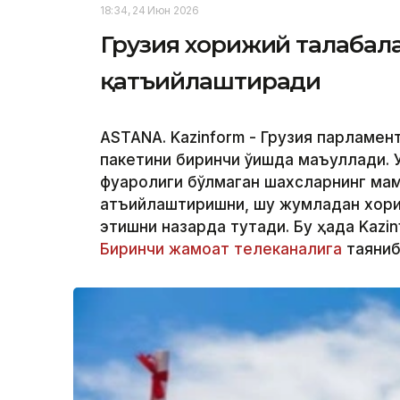
18:34, 24 Июн 2026
Грузия хорижий талабал
қатъийлаштиради
ASTANA. Kazinform - Грузия парламен
пакетини биринчи ўқишда маъқуллади.
фуқаролиги бўлмаган шахсларнинг ма
қатъийлаштиришни, шу жумладан хори
этишни назарда тутади. Бу ҳақда Kazi
Биринчи жамоат телеканалига
таяниб