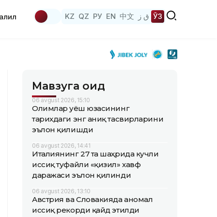
KZ
QZ
РУ
EN
中文
ق ز
ЎЗ
аҳлил
Мавзуга оид
06 avgust 2026, 15:10
Олимлар Қуёш юзасининг
тарихдаги энг аниқ тасвирларини
эълон қилишди
06 avgust 2026, 14:41
Италиянинг 27 та шаҳрида кучли
иссиқ туфайли «қизил» хавф
даражаси эълон қилинди
06 avgust 2026, 13:10
Австрия ва Словакияда аномал
иссиқ рекорди қайд этилди