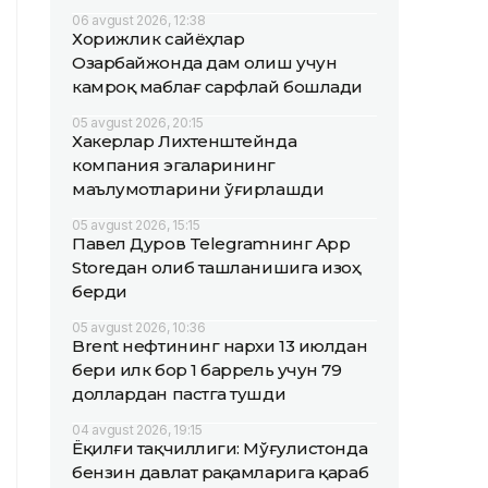
06 avgust 2026, 12:38
Хорижлик сайёҳлар
Озарбайжонда дам олиш учун
камроқ маблағ сарфлай бошлади
05 avgust 2026, 20:15
Хакерлар Лихтенштейнда
компания эгаларининг
маълумотларини ўғирлашди
05 avgust 2026, 15:15
Павел Дуров Telegramнинг App
Storeдан олиб ташланишига изоҳ
берди
05 avgust 2026, 10:36
Brent нефтининг нархи 13 июлдан
бери илк бор 1 баррель учун 79
доллардан пастга тушди
04 avgust 2026, 19:15
Ёқилғи тақчиллиги: Мўғулистонда
бензин давлат рақамларига қараб