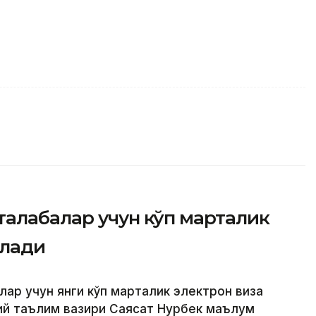
талабалар учун кўп марталик
илади
лар учун янги кўп марталик электрон виза
лий таълим вазири Саясат Нурбек маълум