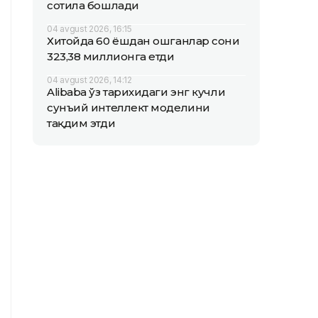
сотила бошлади
04 avgust 2026, 16:15
Хитойда 60 ёшдан ошганлар сони
323,38 миллионга етди
04 avgust 2026, 14:12
Alibaba ўз тарихидаги энг кучли
сунъий интеллект моделини
тақдим этди