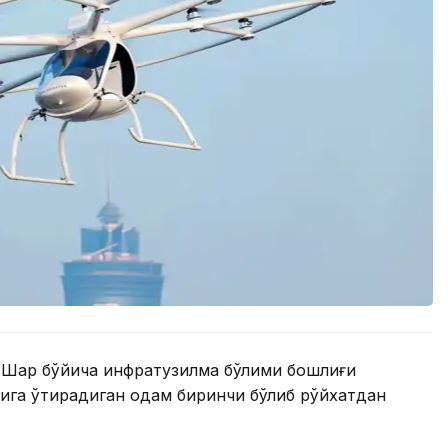
н Шарқ бўйича инфратузилма бўлими бошлиғи
сига ўтирадиган одам биринчи бўлиб рўйхатдан