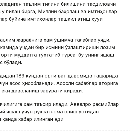
оладиган таълим тилини билишини тасдиқловчи
Шу билан бирга, Миллий баҳолаш ва имтиҳонлар
ар бўйича имтиҳонлар ташкил этиш ҳуқуқи
ълим жараёнига ҳам қўшимча талаблар қўяди.
г камида учдан бир қисмини ўзлаштириши лозим
 ортиқ муддатга тўхтатиб турса, бу унинг яшаш
с бўлади.
дидан 183 кундан ортиқ вақт давомида ташқарида
чун асос ҳисобланади. Асосли сабаблар қаторига
ёки даволаниш зарурати киради.
илигига ҳам таъсир қилади. Аввалроқ расмийлар
имий яшаш учун рухсатнома олиш устидан
ҳақида хабар қилинган эди.