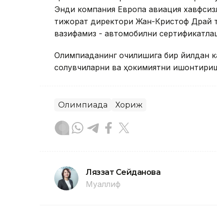
Энди компания Европа авиация хавфсизли
тижорат директори Жан-Кристоф Драй т
вазифамиз - автомобилни сертификатла
Олимпиаданинг очилишига бир йилдан кам
солувчиларни ва ҳокимиятни ишонтириш
Олимпиада
Хориж
Ляззат Сейданова
Муаллиф