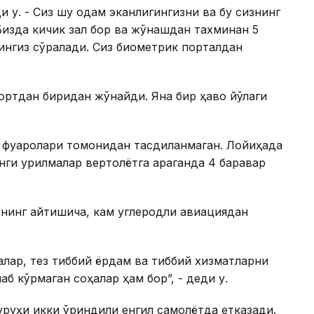
и у. - Сиз шу одам эканлигингизни ва бу сизнинг
Бизда кичик зал бор ва жўнашдан тахминан 5
ишингиз сўралади. Сиз биометрик порталдан
ортдан биридан жўнайди. Яна бир ҳаво йўлаги
 фуқаролари томонидан тасдиқланмаган. Лойиҳада
янги қурилмалар вертолётга қараганда 4 баравар
инг айтишича, кам углеродли авиациядан
алар, тез тиббий ёрдам ва тиббий хизматларни
аб кўрмаган соҳалар ҳам бор”, - деди у.
уруҳи икки ўриндиқли енгил самолётда етказади.