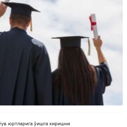
ўқув юртларига ўқишга киришни