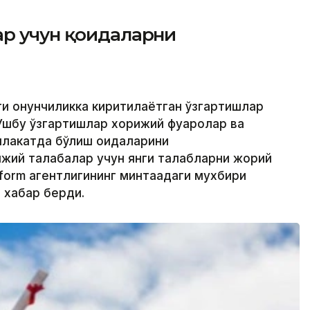
ар учун қоидаларни
ти қонунчиликка киритилаётган ўзгартишлар
 Ушбу ўзгартишлар хорижий фуқаролар ва
млакатда бўлиш қоидаларини
жий талабалар учун янги талабларни жорий
nform агентлигининг минтақадаги мухбири
 хабар берди.