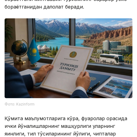
бораётганидан далолат беради.
Фото: Kazinform
Қўмита маълумотларига кўра, фуқаролар орасида
ички йўналишларнинг машҳурлиги уларнинг
яқинлиги, тил тўсиқларининг йўқлиги, чипталар