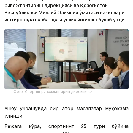
ривожлантириш дирекцияси ва Қозоғистон
Республикаси Миллий Олимпия қўмитаси вакиллари
иштирокида навбатдаги қўшма йиғилиш бўлиб ўтди.
Фото: Спортни ривожлантириш дирекцияси
Ушбу учрашувда бир қатор масалалар муҳокама
қилинди.
Режага кўра, спортнинг 25 тури бўйича