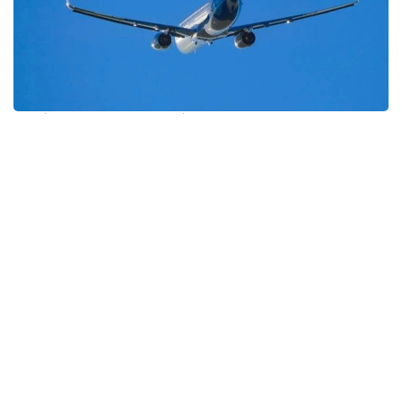
Фото: Мақсат Шағирбаев/ Kazinform
Айдин Қапашевнинг сўзларига кўра, кўрилаётган
чоралар хориждаги машҳур сайёҳлик жойларига
киришни осонлаштиришга қаратилган.
– Ҳозирда янги халқаро рейсларни очиш,
тўғридан-тўғри рейслар сонини
кўпайтириш ва виза режимини
соддалаштириш бўйича ишлар олиб
борилмоқда. Бу қозоғистонликлар учун
машҳур сайёҳлик жойларига боришни
сезиларли даражада оширади. Масалан,
Air Astana Шанхай, Гуанчжоу, Ларнака ва