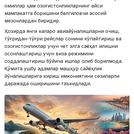
омиллар ҳам қозоғистонликларнинг қайси
мамлакатга боришини белгиловчи асосий
мезонлардан биридир.
Ҳозирда янги халқаро авиайўналишларни очиш,
тўғридан-тўғри рейслар сонини кўпайтириш ва
қозоғистонликлар учун чет элга саёҳат қилишни
осонлаштириш учун виза режимини
соддалаштириш бўйича ишлар олиб борилмоқда.
Қўмита ушбу қадамлар машҳур сайёҳлик
йўналишларига кириш имкониятини сезиларли
даражада оширишини таъкидлади.