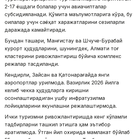
2-17 ёшдаги болалар учун авиачипталар
субсидияланади. Қўмита маълумотларига кўра, бу
оилалар учун саёҳат харажатларини сезиларли
даражада камайтиради.
Бундан ташқари, Манғистау ва Шчуче-Бурабай
курорт ҳудудларини, шунингдек, Алмати тоғ
кластерини ривожлантириш бўйича комплекс
режалар тасдиқланди.
Кендирли, Зайсан ва Қатонқарағайда янги
аэропортлар қурилмоқда. Вазирлик 2026 йилга
келиб чекка ҳудудларга киришни
осонлаштирадиган ушбу инфратузилма
лойиҳаларини якунлашни режалаштирмоқда.
Ички туризмни ривожлантиришда кенг кўламли
тадбирларни ташкил этишга ҳам эътибор
қаратилмоқда. Ўтган йил охирида мамлакат бўйлаб