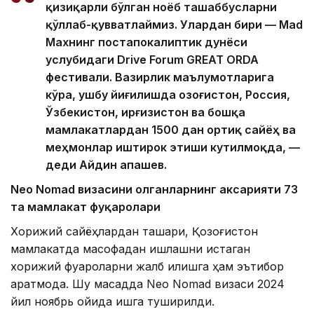
қизиқарли бўлган ноёб ташаббусларни
қўллаб-қувватлаймиз. Улардан бири — Mad
Maxнинг постапокалиптик дунёси
услубидаги Drive Forum GREAT ORDA
фестивали. Вазирлик маълумотларига
кўра, ушбу йиғилишда Қозоғистон, Россия,
Ўзбекистон, Қирғизистон ва бошқа
мамлакатлардан 1500 дан ортиқ сайёҳ ва
меҳмонлар иштирок этиши кутилмоқда, —
деди Айдин Қапашев.
Neo Nomad визасини олганларнинг аксарияти 73
та мамлакат фуқаролари
Хорижий сайёҳлардан ташқари, Қозоғистон
мамлакатда масофадан ишлашни истаган
хорижий фуқароларни жалб қилишга ҳам эътибор
қаратмоқда. Шу мақсадда Neo Nomad визаси 2024
йил ноябрь ойида ишга туширилди.