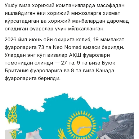
Ушбу виза хорижий компанияларда масофадан
ишлайдиган ёки хорижий мижозларга хизмат
кўрсатадиган ва хорижий манбалардан даромад
оладиган фуқаролар учун мўлжалланган.
2026 йил июнь ойи охирига келиб, 19 мамлакат
фуқароларига 73 та Neo Nomad визаси берилди.
Улардан энг кўп визалар АҚШ фуқаролари
томонидан олинди — 27 та. 9 та виза Буюк
Британия фуқароларига ва 8 та виза Канада
фуқароларига берилди.