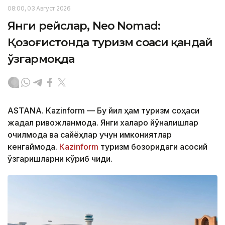
08:00, 03 Август 2026
Янги рейслар, Neo Nomad:
Қозоғистонда туризм соҳаси қандай
ўзгармоқда
ASTANА. Кazinform — Бу йил ҳам туризм соҳаси
жадал ривожланмоқда. Янги халқаро йўналишлар
очилмоқда ва сайёҳлар учун имкониятлар
кенгаймоқда.
Кazinform
туризм бозоридаги асосий
ўзгаришларни кўриб чиқди.