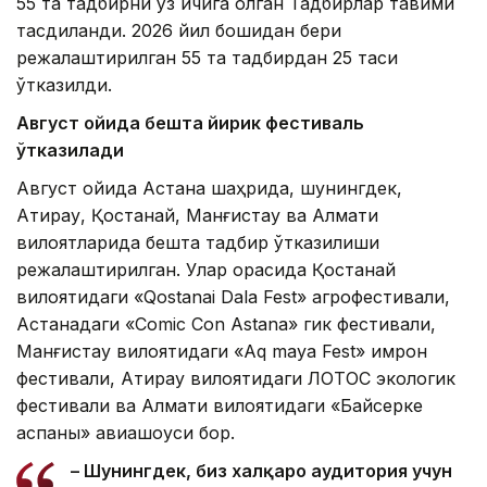
55 та тадбирни ўз ичига олган Тадбирлар тақвими
тасдиқланди. 2026 йил бошидан бери
режалаштирилган 55 та тадбирдан 25 таси
ўтказилди.
Август ойида бешта йирик фестиваль
ўтказилади
Август ойида Астана шаҳрида, шунингдек,
Атирау, Қостанай, Манғистау ва Алмати
вилоятларида бешта тадбир ўтказилиши
режалаштирилган. Улар орасида Қостанай
вилоятидаги «Qostanai Dala Fest» агрофестивали,
Астанадаги «Comic Con Astana» гик фестивали,
Манғистау вилоятидаги «Aq maya Fest» қимрон
фестивали, Атирау вилоятидаги ЛОТОС экологик
фестивали ва Алмати вилоятидаги «Байсерке
аспаны» авиашоуси бор.
– Шунингдек, биз халқаро аудитория учун