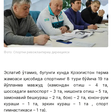
Фото: Спортни ривожлантириш дирекцияси
Эслатиб ўтамиз, бугунги кунда Қозоғистон терма
жамоаси ҳисобида спортнинг 8 тури бўйича 19 та
йўлланма мавжуд (камондан отиш – 4 та,
шосседаги велоспорт – 3 та, нишонга отиш – 5 та,
замонавий бешкураш – 2 та, бокс – 2 та, юнон-рум
кураши – 1 та, эркин кураш – 1 та , спорт
гимнастикаси – 1 та).