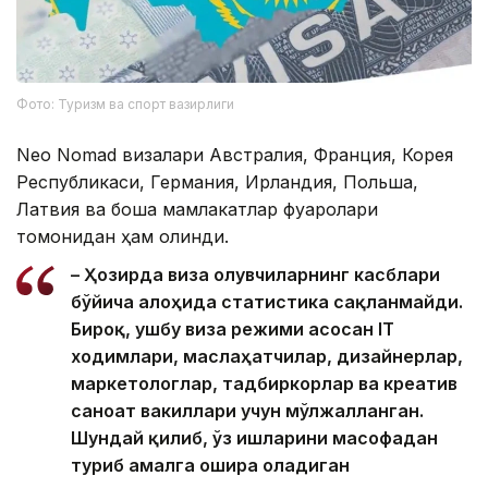
Фото: Туризм ва спорт вазирлиги
Neo Nomad визалари Австралия, Франция, Корея
Республикаси, Германия, Ирландия, Польша,
Латвия ва бошқа мамлакатлар фуқаролари
томонидан ҳам олинди.
– Ҳозирда виза олувчиларнинг касблари
бўйича алоҳида статистика сақланмайди.
Бироқ, ушбу виза режими асосан IТ
ходимлари, маслаҳатчилар, дизайнерлар,
маркетологлар, тадбиркорлар ва креатив
саноат вакиллари учун мўлжалланган.
Шундай қилиб, ўз ишларини масофадан
туриб амалга ошира оладиган