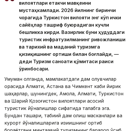
вилоятлари етакчи мавқеини
мустаҳкамлади. 2026 йилнинг биринчи
чорагида Туркистон вилояти энг кўп ички
сайёҳлар ташриф буюрадиган кучли
бешликка кирди. Вазирлик буни ҳудуддаги
туристик инфратузилманинг ривожланиши
ва тарихий ва маданий туризмга
қизиқишнинг ортиши билан боғлайди, —
деди Туризм саноати қўмитаси раиси
ўринбосари.
Умуман олганда, мамлакатдаги дам олувчилар
орасида Алмати, Астана ва Чимкент каби йирик
шаҳарлар, шунингдек, Ақмола, Алмати, Туркистон
ва Шарқий Қозоғистон вилоятлари асосий
туристик йўналишлар сифатида талабга эга.
Бундан ташқари, табиий дам олиш масканлари ва
курорт йўналишларига қизиқишнинг ортиб
бораётгани минтақавий туризмнинг барқарор ўсиб