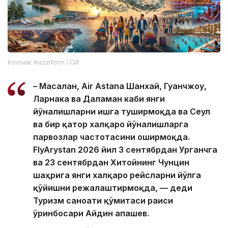
Коллаж: Kazinform / СИ
– Масалан, Air Astana Шанхай, Гуанчжоу,
Ларнака ва Даламан каби янги
йўналишларни ишга туширмоқда ва Сеул
ва бир қатор халқаро йўналишларга
парвозлар частотасини оширмоқда.
FlyArystan 2026 йил 3 сентябрдан Урганчга
ва 23 сентябрдан Хитойнинг Чунцин
шаҳрига янги халқаро рейсларни йўлга
қўйишни режалаштирмоқда, — деди
Туризм саноати қўмитаси раиси
ўринбосари Айдин Қапашев.