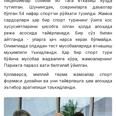
лицензиялар сонини 90 тага етказиш кўзда
тутилган. Шунингдек, совринларга даъвогар
бўлган 54 нафар спортчи рўйхати тузилди. Жамоа
сардорлари ҳар бир спорт турининг ўзига хос
хусусиятларини ҳисобга олган ҳолда алоҳида
режа асосида тайёрланади. Бир сўз билан
айтганда - уларга ҳеч нарса керак бўлмайди.
Олимпиада олдидан тест мусобақаларида қатнашиш
муҳимлиги тъкидланди. Ҳар бир спорт тури
бўйича мусобақа жадвалига кўра, жамоаларнинг
Парижга парвоз вақти белгилаб қўйилган.
Қолаверса, миллий терма жамоалар спорт
формаси дизайни ва уни тайёрлашга ҳам алоҳида
эътибор қаратилиши таъкидланди.