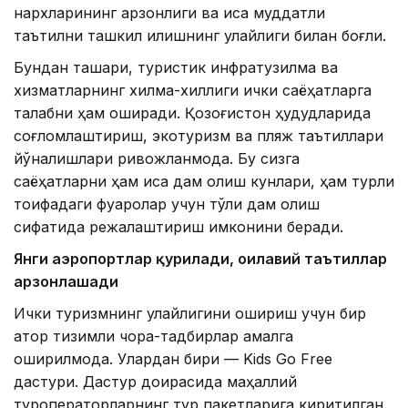
нархларининг арзонлиги ва қисқа муддатли
таътилни ташкил қилишнинг қулайлиги билан боғлиқ.
Бундан ташқари, туристик инфратузилма ва
хизматларнинг хилма-хиллиги ички саёҳатларга
талабни ҳам оширади. Қозоғистон ҳудудларида
соғломлаштириш, экотуризм ва пляж таътиллари
йўналишлари ривожланмоқда. Бу сизга
саёҳатларни ҳам қисқа дам олиш кунлари, ҳам турли
тоифадаги фуқаролар учун тўлиқ дам олиш
сифатида режалаштириш имконини беради.
Янги аэропортлар қурилади, оилавий таътиллар
арзонлашади
Ички туризмнинг қулайлигини ошириш учун бир
қатор тизимли чора-тадбирлар амалга
оширилмоқда. Улардан бири — Kids Go Free
дастури. Дастур доирасида маҳаллий
туроператорларнинг тур пакетларига киритилган