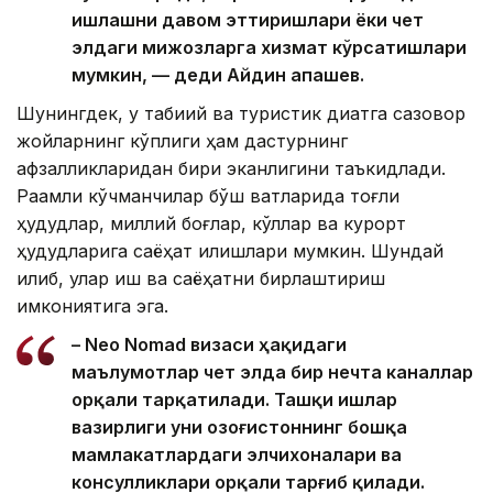
ишлашни давом эттиришлари ёки чет
элдаги мижозларга хизмат кўрсатишлари
мумкин, — деди Айдин Қапашев.
Шунингдек, у табиий ва туристик диққатга сазовор
жойларнинг кўплиги ҳам дастурнинг
афзалликларидан бири эканлигини таъкидлади.
Рақамли кўчманчилар бўш вақтларида тоғли
ҳудудлар, миллий боғлар, кўллар ва курорт
ҳудудларига саёҳат қилишлари мумкин. Шундай
қилиб, улар иш ва саёҳатни бирлаштириш
имкониятига эга.
– Neo Nomad визаси ҳақидаги
маълумотлар чет элда бир нечта каналлар
орқали тарқатилади. Ташқи ишлар
вазирлиги уни Қозоғистоннинг бошқа
мамлакатлардаги элчихоналари ва
консулликлари орқали тарғиб қилади.