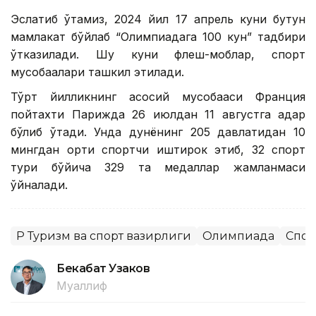
Эслатиб ўтамиз, 2024 йил 17 апрель куни бутун
мамлакат бўйлаб “Олимпиадага 100 кун” тадбири
ўтказилади. Шу куни флеш-моблар, спорт
мусобақалари ташкил этилади.
Тўрт йилликнинг асосий мусобақаси Франция
пойтахти Парижда 26 июлдан 11 августга қадар
бўлиб ўтади. Унда дунёнинг 205 давлатидан 10
мингдан ортиқ спортчи иштирок этиб, 32 спорт
тури бўйича 329 та медаллар жамланмаси
ўйналади.
ҚР Туризм ва спорт вазирлиги
Олимпиада
Спор
Бекабат Узаков
Муаллиф