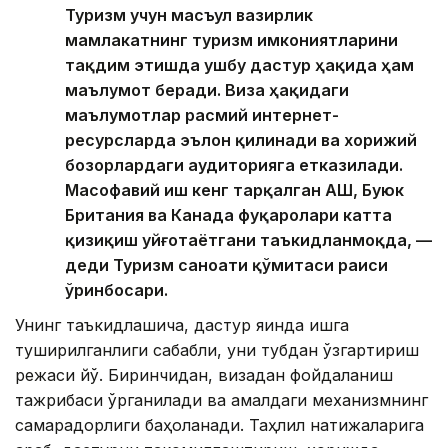
Туризм учун масъул вазирлик
мамлакатнинг туризм имкониятларини
тақдим этишда ушбу дастур ҳақида ҳам
маълумот беради. Виза ҳақидаги
маълумотлар расмий интернет-
ресурсларда эълон қилинади ва хорижий
бозорлардаги аудиторияга етказилади.
Масофавий иш кенг тарқалган АҚШ, Буюк
Британия ва Канада фуқаролари катта
қизиқиш уйғотаётгани таъкидланмоқда, —
деди Туризм саноати қўмитаси раиси
ўринбосари.
Унинг таъкидлашича, дастур яқинда ишга
туширилганлиги сабабли, уни тубдан ўзгартириш
режаси йўқ. Биринчидан, визадан фойдаланиш
тажрибаси ўрганилади ва амалдаги механизмнинг
самарадорлиги баҳоланади. Таҳлил натижаларига