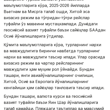
маълумотларига кўра, 2025-2026 йилларда
Вьетнам ва Мисрга талаб ошди, Хитой эса
визасиз режим ва тўғридан-тўғри рейслар
туфайли ўз мавқеини мустаҳкамлади. Дунёдаги
геосиёсий вазият туфайли баъзи сайёҳлар БААдан
Осиё йўналишларига ўтдилар.
Қўмита маълумотларига кўра, турларнинг нархи
ва мавжудлигига биринчи навбатда турларнинг
нархи ва мавжудлиги таъсир қилади. Улар орасида
визасиз режим ва чартер рейсларининг
мавжудлиги ҳам муҳим рол ўйнайди. Бундан
ташқари, янги авиайўналишларнинг очилиши,
Хитой, Осиё ва Европага йўналишларнинг
кенгайиши ҳам сайёҳлар танловига таъсир қилади.
Бундан ташқари, валюта курси ва геосиёсий
вазият туфайли баъзи Яқин Шарқ йўналишларига
талаб камайди. Пляждаги таътиллар ва мавсумий