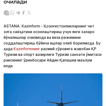
очилади
ASTANА. Кazinform - Қозоғистонликларнинг чет
элга саёҳатини осонлаштириш учун янги халқаро
йўналишлар очилмоқда ва виза режимини
соддалаштириш бўйича ишлар олиб борилмоқда. Бу
ҳақда
Кazinformнинг
расмий сўровига жавобан ҚР
Туризм ва спорт вазирлиги Туризм саноати қўмитаси
раисининг ўринбосари Айдин Қапашев маълум
қилди.