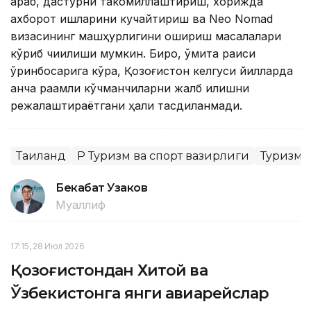
қараб, дастурни такомиллаштириш, хорижда
ахборот ишларини кучайтириш ва Neo Nomad
визасининг машҳурлигини ошириш масалалари
кўриб чиқилиши мумкин. Бироқ, қўмита раиси
ўринбосарига кўра, Қозоғистон келгуси йилларда
қанча рақамли кўчманчиларни жалб қилишни
режалаштираётгани ҳали тасдиқланмади.
Таиланд
ҚР Туризм ва спорт вазирлиги
Туризм
Бекабат Узаков
Муаллиф
17:15, 28 Июл 2026
Қозоғистондан Хитой ва
Ўзбекистонга янги авиарейслар