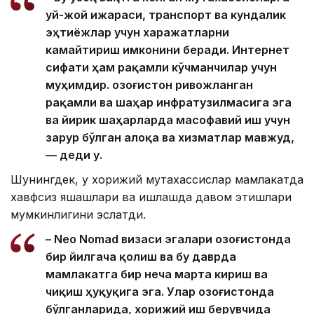
уй-жой ижараси, транспорт ва кундалик
эҳтиёжлар учун харажатларни
камайтириш имконини беради. Интернет
сифати ҳам рақамли кўчманчилар учун
муҳимдир. Қозоғистон ривожланган
рақамли ва шаҳар инфратузилмасига эга
ва йирик шаҳарларда масофавий иш учун
зарур бўлган алоқа ва хизматлар мавжуд,
— деди у.
Шунингдек, у хорижий мутахассислар мамлакатда
хавфсиз яшашлари ва ишлашда давом этишлари
мумкинлигини эслатди.
– Neo Nomad визаси эгалари Қозоғистонда
бир йилгача қолиш ва бу даврда
мамлакатга бир неча марта кириш ва
чиқиш ҳуқуқига эга. Улар Қозоғистонда
бўлганларида, хорижий иш берувчида