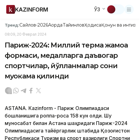
KAZINFORM
ЎЗ
Сайлов-2026
Ақорда
Тайинлов
Ҳодиса
Қонун ва интизо
Тренд:
08:09, 20 Феврал 2024
Париж-2024: Миллий терма жамоа
формаси, медалларга даъвогар
спортчилар, йўлланмалар сони
муҳокама қилинди
ASTANА. Кazinform - Париж Олимпиадаси
бошланишига роппа-роса 158 кун қолди. Шу
муносабат билан Астана шаҳридаги Париж-2024
Олимпиадасига тайёргарлик штабида Қозоғистон
Республикаси Туризм ва спорт вазирлиги Спортни