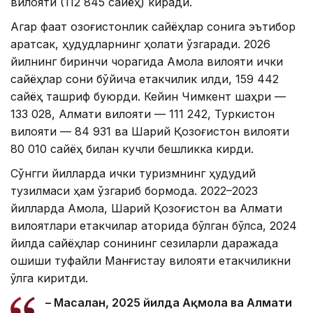
вилояти (112 845 сайёҳ) киради.
Агар фақат қозоғистонлик сайёҳлар сонига эътибор
қаратсак, ҳудудларнинг ҳолати ўзгаради. 2026
йилнинг биринчи чорагида Ақмола вилояти ички
сайёҳлар сони бўйича етакчилик қилди, 159 442
сайёҳ ташриф буюрди. Кейин Чимкент шаҳри —
133 028, Алмати вилояти — 111 242, Туркистон
вилояти — 84 931 ва Шарқий Қозоғистон вилояти
80 010 сайёҳ билан кучли бешликка кирди.
Сўнгги йилларда ички туризмнинг ҳудудий
тузилмаси ҳам ўзгариб бормоқда. 2022–2023
йилларда Ақмола, Шарқий Қозоғистон ва Алмати
вилоятлари етакчилар қаторида бўлган бўлса, 2024
йилда сайёҳлар сонининг сезиларли даражада
ошиши туфайли Манғистау вилояти етакчиликни
қўлга киритди.
– Масалан, 2025 йилда Ақмола ва Алмати