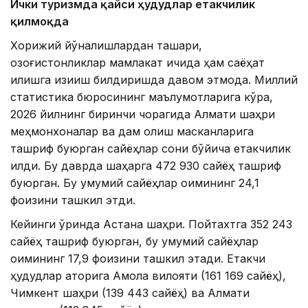
Ички туризмда қайси ҳудудлар етакчилик
қилмоқда
Хорижий йўналишлардан ташқари,
қозоғистонликлар мамлакат ичида ҳам саёҳат
қилишга қизиқиш билдиришда давом этмоқда. Миллий
статистика бюросининг маълумотларига кўра,
2026 йилнинг биринчи чорагида Алмати шаҳри
меҳмонхоналар ва дам олиш масканларига
ташриф буюрган сайёҳлар сони бўйича етакчилик
қилди. Бу даврда шаҳарга 472 930 сайёҳ ташриф
буюрган. Бу умумий сайёҳлар оқимининг 24,1
фоизини ташкил этди.
Кейинги ўринда Астана шаҳри. Пойтахтга 352 243
сайёҳ ташриф буюрган, бу умумий сайёҳлар
оқимининг 17,9 фоизини ташкил этади. Етакчи
ҳудудлар қаторига Ақмола вилояти (161 169 сайёҳ),
Чимкент шаҳри (139 443 сайёҳ) ва Алмати