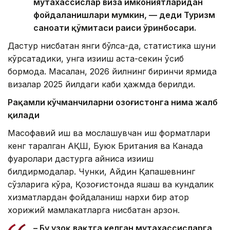
мутахассислар виза имкониятларидан
фойдаланишлари мумкин, — деди Туризм
саноати қўмитаси раиси ўринбосари.
Дастур нисбатан янги бўлса-да, статистика шуни
кўрсатадики, унга қизиқиш аста-секин ўсиб
бормоқда. Масалан, 2026 йилнинг биринчи ярмида
визалар 2025 йилдаги каби ҳажмда берилди.
Рақамли кўчманчиларни Қозоғистонга нима жалб
қилади
Масофавий иш ва мослашувчан иш форматлари
кенг тарқалган АҚШ, Буюк Британия ва Канада
фуқаролари дастурга айниқса қизиқиш
билдирмоқдалар. Чунки, Айдин Қапашевнинг
сўзларига кўра, Қозоғистонда яшаш ва кундалик
хизматлардан фойдаланиш нархи бир қатор
хорижий мамлакатларга нисбатан арзон.
– Бу узоқ вақтга келган мутахассисларга