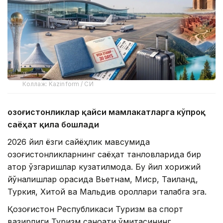
Коллаж: Kazinform / СИ
Қозоғистонликлар қайси мамлакатларга кўпроқ
саёҳат қила бошлади
2026 йил ёзги сайёҳлик мавсумида
қозоғистонликларнинг саёҳат танловларида бир
қатор ўзгаришлар кузатилмоқда. Бу йил хорижий
йўналишлар орасида Вьетнам, Миср, Таиланд,
Туркия, Хитой ва Мальдив ороллари талабга эга.
Қозоғистон Республикаси Туризм ва спорт
вазирлиги Туризм саноати қўмитасининг