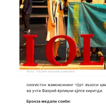
Фото: Таълим-маориф вазирлиги
Қозоғистон жамоасининг тўрт аъзоси ҳа
ва учта Фахрий ёрлиқни қўлга киритди.
Бронза медали соҳиби: