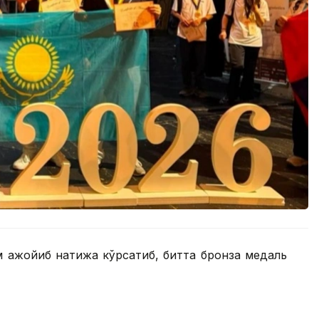
м ажойиб натижа кўрсатиб, битта бронза медаль