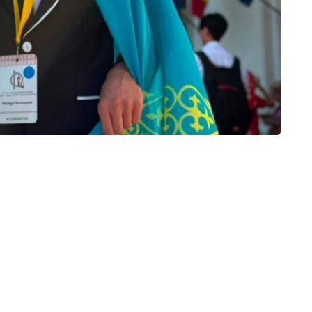
оятининг Ақтау шаҳридаги Таълим бошқармаси
йининг 11-синф ўқувчиси;
и табиий фанлар ва математика йўналишидаги
яти Житиқара тумани таълим бошқармаси Абай