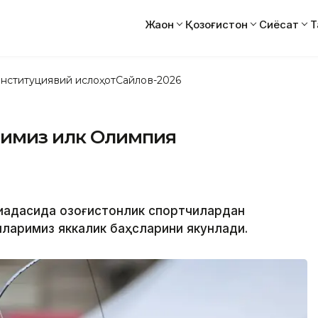
Жаҳон
Қозоғистон
Сиёсат
Т
нституциявий ислоҳот
Сайлов-2026
римиз илк Олимпия
пиадасида қозоғистонлик спортчилардан
иларимиз яккалик баҳсларини якунлади.