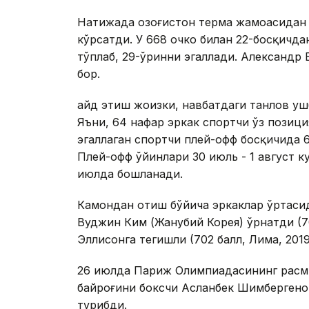
Натижада Қозоғистон терма жамоасидан
кўрсатди. У 668 очко билан 22-босқичд
тўплаб, 29-ўринни эгаллади. Александр 
бор.
Қайд этиш жоизки, навбатдаги танлов уш
Яъни, 64 нафар эркак спортчи ўз позици
эгаллаган спортчи плей-офф босқичида 6
Плей-офф ўйинлари 30 июль - 1 август к
июлда бошланади.
Камондан отиш бўйича эркаклар ўртаси
Вуджин Ким (Жанубий Корея) ўрнатди (7
Эллисонга тегишли (702 балл, Лима, 2019
26 июлда Париж Олимпиадасининг расми
байроғини боксчи Асланбек Шимбергенов
турибди.