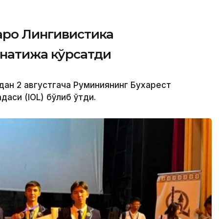
аро Лингивистика
натижа кўрсатди
дан 2 августгача Руминиянинг Бухарест
аси (IOL) бўлиб ўтди.