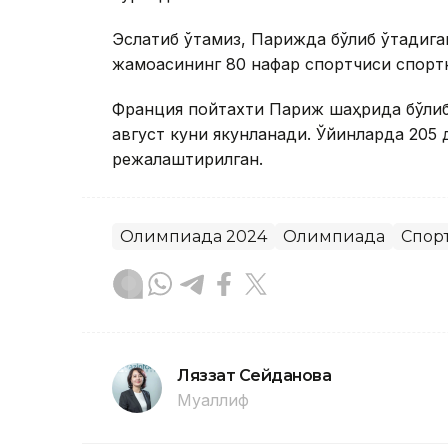
Эслатиб ўтамиз, Парижда бўлиб ўтадига
жамоасининг 80 нафар спортчиси спортн
Франция пойтахти Париж шаҳрида бўлиб 
август куни якунланади. Ўйинларда 205
режалаштирилган.
Олимпиада 2024
Олимпиада
Спор
Ляззат Сейданова
Муаллиф