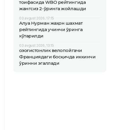
тоифасида WBO рейтингида
жангсиз 2-ўринга жойлашди
03 avgust 2026, 17:15
Алуа Нурман жаҳон шахмат
рейтингида учинчи ўринга
кўтарилди
03 avgust 2026, 13:15
Қозоғистонлик велопойгачи
Франциядаги босқичда иккинчи
ўринни эгаллади