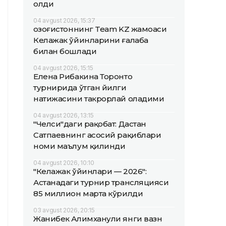
олди
04 avgust 2026, 15:37
Қозоғистоннинг Team KZ жамоаси
Келажак ўйинларини ғалаба
билан бошлади
04 avgust 2026, 15:15
Елена Рибакина Торонто
турнирида ўтган йилги
натижасини такрорлай оладими
04 avgust 2026, 13:15
"Челси"даги рақобат: Дастан
Сатпаевнинг асосий рақиблари
номи маълум қилинди
04 avgust 2026, 10:10
"Келажак ўйинлари — 2026":
Астанадаги турнир трансляцияси
85 миллион марта кўрилди
03 avgust 2026, 20:15
Жанибек Алимханули янги вазн