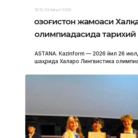
16:15, 03 Август 2026
Қозоғистон жамоаси Халқ
олимпиадасида тарихий 
ASTANА. Кazinform — 2026 йил 26 июл
шаҳрида Халқаро Лингвистика олимпиад