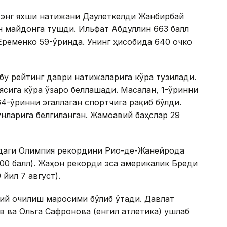
 энг яхши натижани Даулеткелди Жанбирбай
ан майдонга тушди. Ильфат Абдуллин 663 балл
Еременко 59-ўринда. Унинг ҳисобида 640 очко
бу рейтинг даври натижаларига кўра тузилади.
ясига кўра ўзаро беллашади. Масалан, 1-ўринни
4-ўринни эгаллаган спортчига рақиб бўлди.
унларига белгиланган. Жамоавий баҳслар 29
даги Олимпия рекордини Рио-де-Жанейрода
00 балл). Жаҳон рекорди эса америкалик Бреди
 йил 7 август).
й очилиш маросими бўлиб ўтади. Давлат
 ва Ольга Сафронова (енгил атлетика) ушлаб