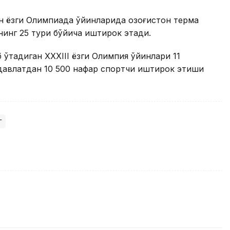
н ёзги Олимпиада ўйинларида Қозоғистон терма
инг 25 тури бўйича иштирок этади.
ўтадиган XXXIII ёзги Олимпия ўйинлари 11
 давлатдан 10 500 нафар спортчи иштирок этиши
т