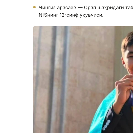
Чингиз Қарасаев — Орал шаҳридаги та
NISнинг 12-синф ўқувчиси.