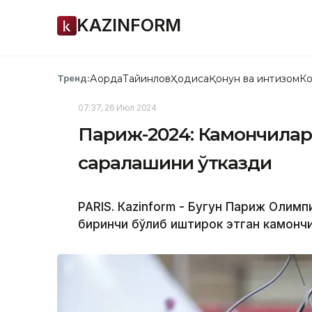
KAZINFORM
Ақорда
Тайинлов
Ҳодиса
Қонун ва интизом
Ко
Тренд:
07:37, 26 Июл 2024
Париж-2024: Камончила
саралашини ўтказди
PARIS. Кazinform - Бугун Париж Олим
биринчи бўлиб иштирок этган камонч