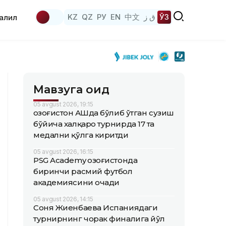
KZ
QZ
РУ
EN
中文
ق ز
ЎЗ
аҳлил
Мавзуга оид
05 avgust 2026, 19:15
Қозоғистон АҚШда бўлиб ўтган сузиш
бўйича халқаро турнирда 17 та
медални қўлга киритди
05 avgust 2026, 16:15
PSG Academy Қозоғистонда
биринчи расмий футбол
академиясини очади
05 avgust 2026, 14:15
Соня Жиенбаева Испаниядаги
турнирнинг чорак финалига йўл