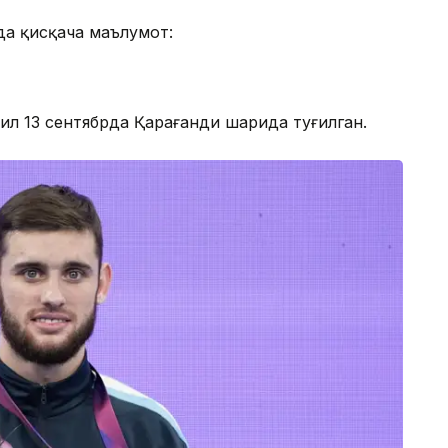
да қисқача маълумот:
л 13 сентябрда Қарағанди шаҳрида туғилган.