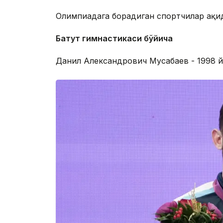
Олимпиадага борадиган спортчилар ҳақи
Батут гимнастикаси бўйича
Данил Александрович Мусабаев - 1998 йи