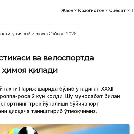
Жаҳон
Қозоғистон
Сиёсат
Т
нституциявий ислоҳот
Сайлов-2026
стикаси ва велоспортда
м ҳимоя қилади
йтахти Париж шаҳрида бўлиб ўтадиган XXXIII
роппа-роса 2 кун қолди. Шу муносабат билан
оспортнинг трек йўналиши бўйича юрт
рни қисқача таништириб ўтмоқчимиз.