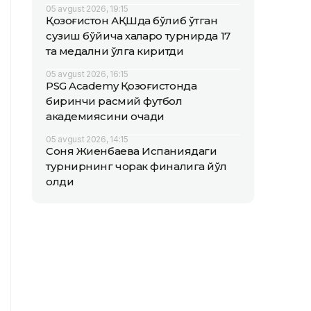
05 avgust 2026, 19:15
Қозоғистон АҚШда бўлиб ўтган
сузиш бўйича халқаро турнирда 17
та медални қўлга киритди
05 avgust 2026, 16:15
PSG Academy Қозоғистонда
биринчи расмий футбол
академиясини очади
05 avgust 2026, 14:15
Соня Жиенбаева Испаниядаги
турнирнинг чорак финалига йўл
олди