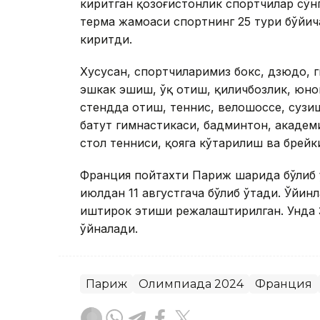
киритган қозоғистонлик спортчилар сўн
терма жамоаси спортнинг 25 тури бўйич
киритди.
Хусусан, спортчиларимиз бокс, дзюдо, г
эшкак эшиш, ўқ отиш, қиличбозлик, юно
стендда отиш, теннис, велошоссе, сузи
батут гимнастикаси, бадминтон, академ
стол тенниси, қояга кўтарилиш ва брей
Франция пойтахти Париж шаҳрида бўлиб 
июлдан 11 августгача бўлиб ўтади. Ўйин
иштирок этиши режалаштирилган. Унда 
ўйналади.
Париж
Олимпиада 2024
Франция