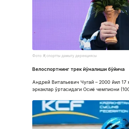
Фото: ҚР спортты дамыту дерекциясы
Велоспортнинг трек йўналиши бўйича
Андрей Витальевич Чугай – 2000 йил 17 
эркаклар ўртасидаги Осиё чемпиони (10