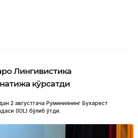
аро Лингивистика
натижа кўрсатди
дан 2 августгача Руминиянинг Бухарест
аси (IOL) бўлиб ўтди.