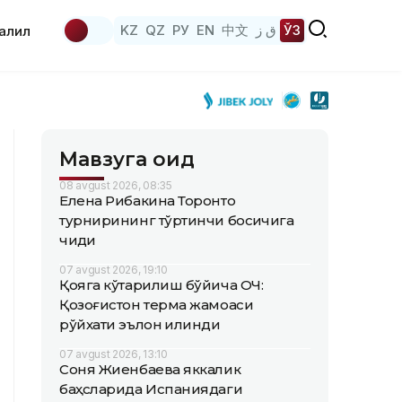
KZ
QZ
РУ
EN
中文
ق ز
ЎЗ
аҳлил
Мавзуга оид
08 avgust 2026, 08:35
Елена Рибакина Торонто
турнирининг тўртинчи босқичига
чиқди
07 avgust 2026, 19:10
Қояга кўтарилиш бўйича ОЧ:
Қозоғистон терма жамоаси
рўйхати эълон қилинди
07 avgust 2026, 13:10
Соня Жиенбаева яккалик
баҳсларида Испаниядаги