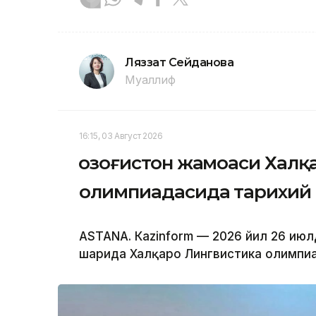
Ляззат Сейданова
Муаллиф
16:15, 03 Август 2026
Қозоғистон жамоаси Халқ
олимпиадасида тарихий 
ASTANА. Кazinform — 2026 йил 26 июл
шаҳрида Халқаро Лингвистика олимпиад