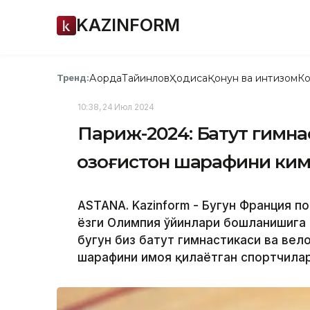
KAZINFORM
Ақорда
Тайинлов
Ҳодиса
Қонун ва интизом
Ко
Тренд:
10:38, 24 Июл 2024
Париж-2024: Батут гимна
Қозоғистон шарафини ки
ASTANA. Kazinform - Бугун Франция по
ёзги Олимпия ўйинлари бошланишига 
бугун биз батут гимнастикаси ва вел
шарафини ҳимоя қилаётган спортчила