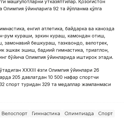
гги машғулотларни ўтказяптилар. Қозоғистон
а Олимпия ўйинларига 92 та йўлланма қўлга
имнастика, енгил атлетика, байдарка ва каноэда
н-рум кураши, эркин кураш, камондан отиш,
ш, замонавий бешкураш, таэквондо, велотрек,
ик эшкак эшиш, бадиий гимнастика, триатлон,
кинг бўйича Олимпия ўйинларида иштирок этади.
ўтадиган XXXIII ёзги Олимпия ўйинлари 26
ларда 205 давлатдан 10 500 нафар спортчи
32 спорт туридан 329 та медаллар жамланмаси
Велоспорт
Гимнастика
Олимпиада
Спорт