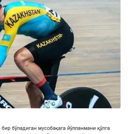
 бир бўладиган мусобақага йўлланмани қўлга