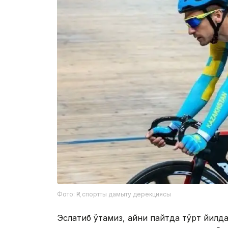
Фото: ҚР спортты дамыту дерекциясы
Эслатиб ўтамиз, айни пайтда тўрт йилда