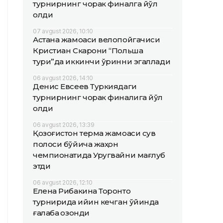
турнирнинг чорак финалга йўл
олди
07 avgust 2026, 10:10
Астана жамоаси велопойгачиси
Кристиан Скарони “Польша
тури”да иккинчи ўринни эгаллади
06 avgust 2026, 14:10
Денис Евсеев Туркиядаги
турнирнинг чорак финалига йўл
олди
06 avgust 2026, 13:39
Қозоғистон терма жамоаси сув
полоси бўйича жаҳон
чемпионатида Уругвайни мағлуб
этди
06 avgust 2026, 12:10
Елена Рибакина Торонто
турнирида қийин кечган ўйинда
ғалаба қозонди