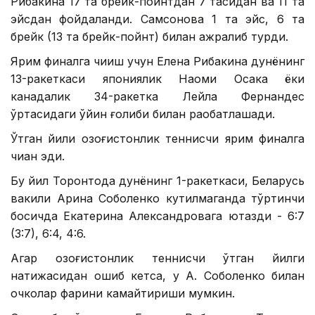
Рибакина 17 та брейк-пойнтдан 7 тасидан ва 11 та
эйсдан фойдаланди. Самсонова 1 та эйс, 6 та
брейк (13 та брейк-пойнт) билан ажралиб турди.
Ярим финалга чиқиш учун Елена Рибакина дунёнинг
13-ракеткаси япониялик Наоми Осака ёки
канадалик 34-ракетка Лейла Фернандес
ўртасидаги ўйин ғолиби билан рақобатлашади.
Ўтган йили қозоғистонлик теннисчи ярим финалга
чиққан эди.
Бу йил Торонтода дунёнинг 1-ракеткаси, Беларусь
вакили Арина Соболенко кутилмаганда тўртинчи
босқичда Екатерина Александровага ютқазди - 6:7
(3:7), 6:4, 4:6.
Агар қозоғистонлик теннисчи ўтган йилги
натижасидан ошиб кетса, у А. Соболенко билан
очколар фарқини камайтириши мумкин.