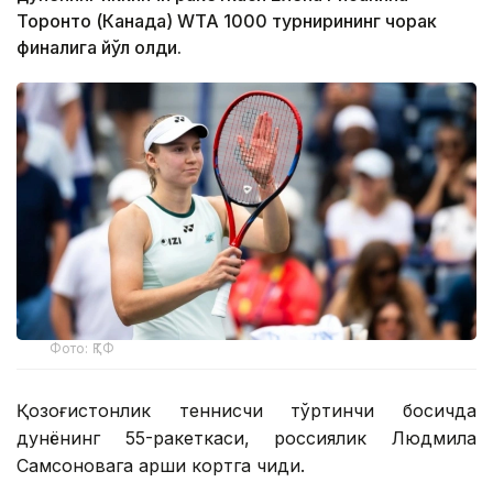
Торонто (Канада) WТА 1000 турнирининг чорак
финалига йўл олди.
Фото: ҚТФ
Қозоғистонлик теннисчи тўртинчи босқичда
дунёнинг 55-ракеткаси, россиялик Людмила
Самсоновага қарши кортга чиқди.