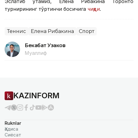
Эслатиб ўтамиз, Елена Рибакина Торонто
турнирининг тўртинчи босқичига
чиқди
.
Теннис
Елена Рибакина
Спорт
Бекабат Узаков
Муаллиф
KAZINFORM
Ruknlar
Ҳодиса
Сиёсат