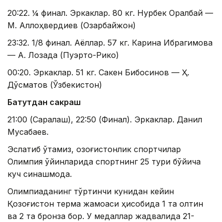
20:22. ¼ финал. Эркаклар. 80 кг. Нурбек Оралбай —
М. Аллоҳвердиев (Озарбайжон)
23:32. 1/8 финал. Аёллар. 57 кг. Карина Ибрагимова
— А. Лозада (Пуэрто-Рико)
00:20. Эркаклар. 51 кг. Сакен Бибосинов — Ҳ.
Дўсматов (Ўзбекистон)
Батутдан сакраш
21:00 (Саралаш), 22:50 (Финал). Эркаклар. Данил
Мусабаев.
Эслатиб ўтамиз, қозоғистонлик спортчилар
Олимпия ўйинларида спортнинг 25 тури бўйича
куч синашмоқда.
Олимпиаданинг тўртинчи кунидан кейин
Қозоғистон терма жамоаси ҳисобида 1 та олтин
ва 2 та бронза бор. У медаллар жадвалида 21-