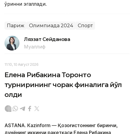
ўринни эгаллади.
Париж
Олимпиада 2024
Спорт
Ляззат Сейданова
Муаллиф
11:10, 10 Август 2026
Елена Рибакина Торонто
турнирининг чорак финалига йўл
олди
ASTANА. Кazinform — Қозоғистоннинг биринчи,
дунёнинг иккинчи ракеткаси Елена Рибакина