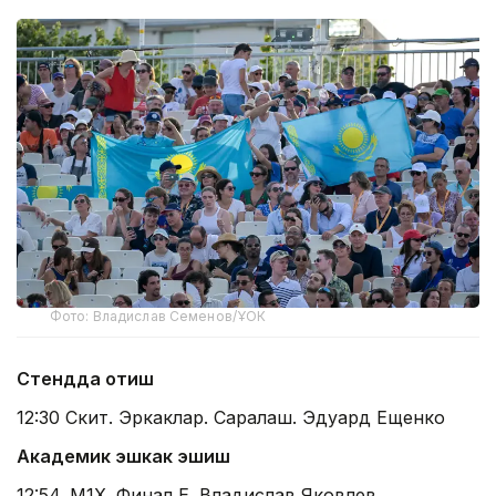
Фото: Владислав Семенов/ҰОК
Стендда отиш
12:30 Скит. Эркаклар. Саралаш. Эдуард Ещенко
Академик эшкак эшиш
12:54. М1Х. Финал Е. Владислав Яковлев