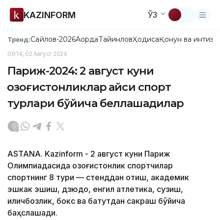
KAZINFORM
ЎЗ
Сайлов-2026
Ақорда
Тайинлов
Ҳодиса
Қонун ва интизо
Тренд:
09:14, 02 Август 2024
Париж-2024: 2 август куни
қозоғистонликлар қайси спорт
турлари бўйича беллашадилар
ASTANA. Kazinform - 2 август куни Париж
Олимпиадасида қозоғистонлик спортчилар
спортнинг 8 тури — стенддан отиш, академик
эшкак эшиш, дзюдо, енгил атлетика, сузиш,
қиличбозлик, бокс ва батутдан сакраш бўйича
баҳслашади.