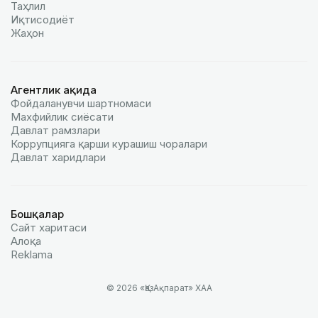
Таҳлил
Иқтисодиёт
Жаҳон
Агентлик ҳақида
Фойдаланувчи шартномаси
Махфийлик сиёсати
Давлат рамзлари
Коррупцияга қарши курашиш чоралари
Давлат харидлари
Бошқалар
Сайт харитаси
Алоқа
Reklamа
© 2026 «ҚазАқпарат» ХАА