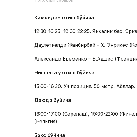
Фото: Сали Сабиров
Камондан отиш бўйича
12:30-16:25, 18:30-22:25. Яккалик баҳс. Эр
Даулеткелди Жанбирбай - Х. Энрикес (К
Александр Еременко – Б.Аддис (Франци
Нишонга ўқ отиш бўйича
15:00-16:30. Уч позиция. 50 метр. Аёлла
Дзюдо бўйича
13:00-17:00 (Саралаш), 19:00-22:00 (Фин
(Бельгия)
Бокс бўйича