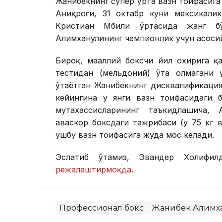
Жанибекнинг супер ўрта вазн тоифасига 
Аниқроғи, 31 октабр куни мексикали
Кристиан Мбили ўртасида жанг б
Алимханулининг чемпионлик учун асоси
Бироқ, маҳаллий боксчи йил охирига 
тестидан (мельдоний) ўта олмагани 
ўтаётган Жанибекнинг дисквалификаци
кейингина у янги вазн тоифасидаги 
мутахассисларининг таъкидлашича,
ҳаваскор боксдаги тажрибаси (у 75 кг 
ушбу вазн тоифасига жуда мос келади.
Эслатиб ўтамиз, Эвандер Холифил
режалаштирмоқда
.
Профессионал бокс
Жанибек Алимх