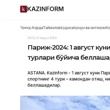
KAZINFORM
Ақорда
Тайинлов
Ҳодиса
Қонун ва интизом
Ко
Тренд:
09:12, 01 Август 2024
Париж-2024: 1 август куни
турлари бўйича беллаш
ASTANA. Kazinform - 1 август куни П
спортнинг 4 тури – камондан отиш, ни
беллашадилар.