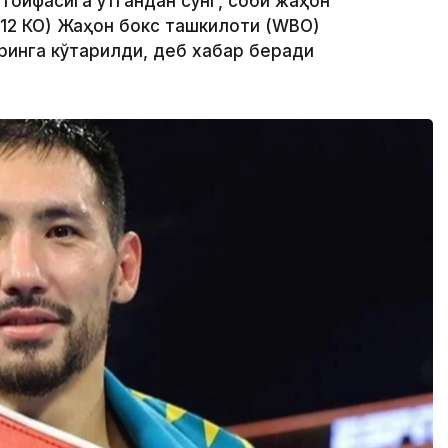
 тоифасига ўтгандан сўнг, собиқ жаҳон
 12 КО) Жаҳон бокс ташкилоти (WBО)
ринга кўтарилди, деб хабар беради