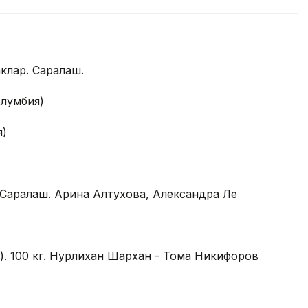
каклар. Саралаш.
олумбия)
я)
р. Саралаш. Арина Алтухова, Александра Ле
ал). 100 кг. Нурлихан Шархан - Тома Никифоров