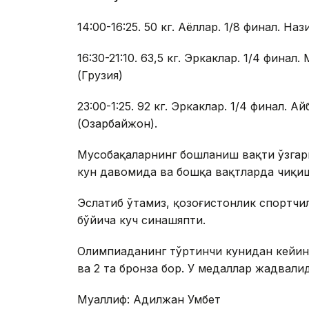
14:00-16:25. 50 кг. Аёллар. 1/8 финал. На
16:30-21:10. 63,5 кг. Эркаклар. 1/4 фина
(Грузия)
23:00-1:25. 92 кг. Эркаклар. 1/4 финал.
(Озарбайжон).
Мусобақаларнинг бошланиш вақти ўзгар
кун давомида ва бошқа вақтларда чиқи
Эслатиб ўтамиз, қозоғистонлик спортчи
бўйича куч синашяпти.
Олимпиаданинг тўртинчи кунидан кейин 
ва 2 та бронза бор. У медаллар жадвали
Муаллиф: Адилжан Умбет