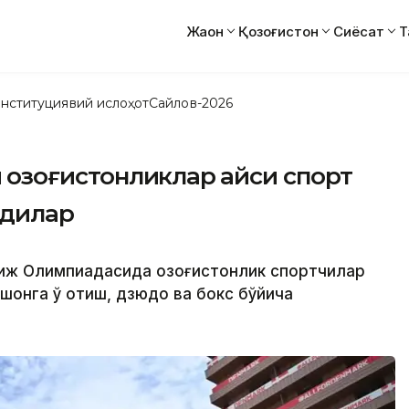
Жаҳон
Қозоғистон
Сиёсат
Т
нституциявий ислоҳот
Сайлов-2026
 қозоғистонликлар қайси спорт
адилар
ариж Олимпиадасида қозоғистонлик спортчилар
шонга ўқ отиш, дзюдо ва бокс бўйича