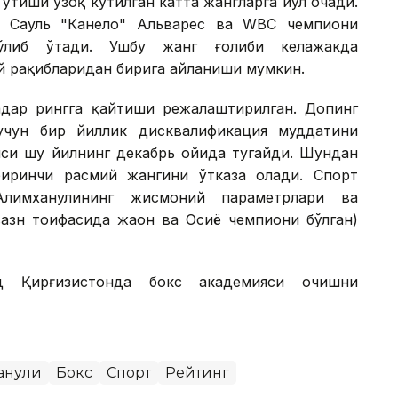
ўтиши узоқ кутилган катта жангларга йўл очади.
к Сауль "Канело" Альварес ва WВC чемпиони
ўлиб ўтади. Ушбу жанг ғолиби келажакда
й рақибларидан бирига айланиши мумкин.
қадар рингга қайтиши режалаштирилган. Допинг
учун бир йиллик дисквалификация муддатини
яси шу йилнинг декабрь ойида тугайди. Шундан
биринчи расмий жангини ўтказа олади. Спорт
 Алимханулининг жисмоний параметрлари ва
вазн тоифасида жаҳон ва Осиё чемпиони бўлган)
д Қирғизистонда бокс академияси очишни
анули
Бокс
Спорт
Рейтинг