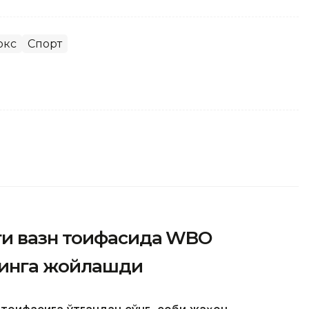
окс
Спорт
ги вазн тоифасида WBO
ринга жойлашди