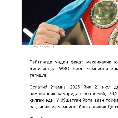
Фото: sports.kz
Рейтингда ундан фақат мексикалик ю
дивизионда WBО жаҳон чемпиони кам
тегишли.
Эслатиб ўтамиз, 2026 йил 21 июл д
чемпионлик камаридан воз кечиб, 76,2
қилган эди. У бўшатган ўрта вазн тои
вақтинчалик чемпион, британиялик Дензел