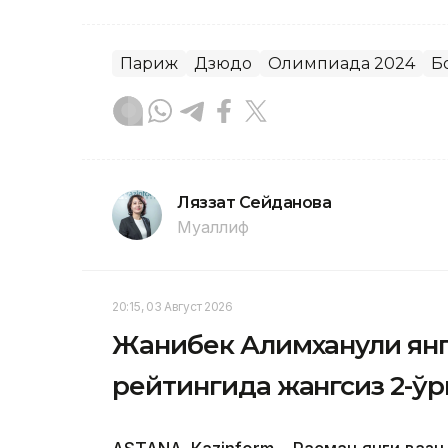
Париж
Дзюдо
Олимпиада 2024
Б
Ляззат Сейданова
Муаллиф
20:15, 03 Август 2026
Жанибек Алимханули ян
рейтингида жангсиз 2-ў