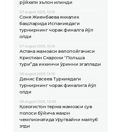
рўйхати эълон қилинди
07 avgust 2026, 13:10
Соня Жиенбаева яккалик
баҳсларида Испаниядаги
турнирнинг чорак финалга йўл
олди
07 avgust 2026, 10:10
Астана жамоаси велопойгачиси
Кристиан Скарони “Польша
тури”да иккинчи ўринни эгаллади
06 avgust 2026, 14:10
Денис Евсеев Туркиядаги
турнирнинг чорак финалига йўл
олди
06 avgust 2026, 13:39
Қозоғистон терма жамоаси сув
полоси бўйича жаҳон
чемпионатида Уругвайни мағлуб
этди