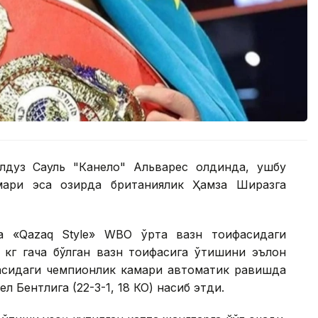
лдуз Сауль "Канело" Альварес олдинда, ушбу
ари эса ҳозирда британиялик Ҳамза Ширазга
а «Qazaq Style» WВО ўрта вазн тоифасидаги
 кг гача бўлган вазн тоифасига ўтишини эълон
фасидаги чемпионлик камари автоматик равишда
 Бентлига (22-3-1, 18 КО) насиб этди.