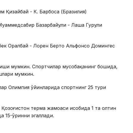
зим Қизайбай - К. Барбоса (Бразилия)
л. Муҳаммедсабир Базарбайули - Лаша Гурули
 Айбек Оралбай - Лорен Берто Альфонсо Домингес
иши мумкин. Спортчилар мусобақанинг бошида,
шлари мумкин.
лар Олимпия ўйинларида спортнинг 25 тури
Қозоғистон терма жамоаси ҳисобида 1 та олтин
да 15-ўринни эгаллади.