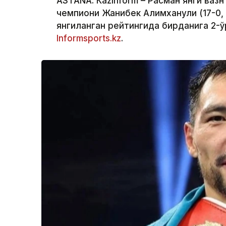
ASTANА. Кazinform – Расман янги вазн
чемпиони Жанибек Алимханули (17-0,
янгиланган рейтингида бирданига 2-ў
Informsports.kz
.