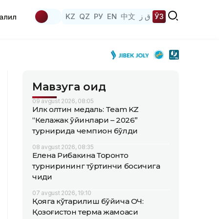
KZ
QZ
РУ
EN
中文
ق ز
ЎЗ
аҳлил
Мавзуга оид
09 avgust 2026, 08:05
Илк олтин медаль: Team KZ
“Келажак ўйинлари – 2026”
турнирида чемпион бўлди
08 avgust 2026, 08:35
Елена Рибакина Торонто
турнирининг тўртинчи босқичига
чиқди
07 avgust 2026, 19:10
Қояга кўтарилиш бўйича ОЧ:
Қозоғистон терма жамоаси