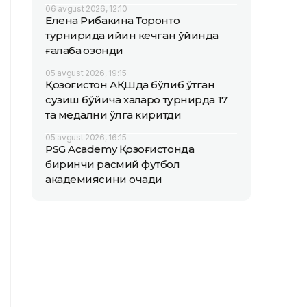
06 avgust 2026, 12:10
Елена Рибакина Торонто
турнирида қийин кечган ўйинда
ғалаба қозонди
05 avgust 2026, 19:15
Қозоғистон АҚШда бўлиб ўтган
сузиш бўйича халқаро турнирда 17
та медални қўлга киритди
05 avgust 2026, 16:15
PSG Academy Қозоғистонда
биринчи расмий футбол
академиясини очади