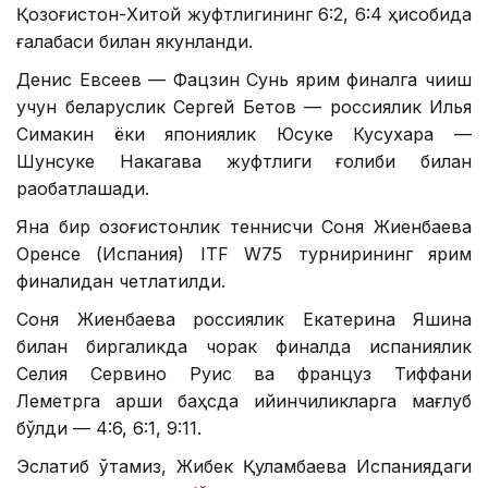
Қозоғистон-Хитой жуфтлигининг 6:2, 6:4 ҳисобида
ғалабаси билан якунланди.
Денис Евсеев — Фацзин Сунь ярим финалга чиқиш
учун беларуслик Сергей Бетов — россиялик Илья
Симакин ёки япониялик Юсуке Кусухара —
Шунсуке Накагава жуфтлиги ғолиби билан
рақобатлашади.
Яна бир қозоғистонлик теннисчи Соня Жиенбаева
Оренсе (Испания) ITF W75 турнирининг ярим
финалидан четлатилди.
Соня Жиенбаева россиялик Екатерина Яшина
билан биргаликда чорак финалда испаниялик
Селия Сервино Руис ва француз Тиффани
Леметрга қарши баҳсда қийинчиликларга мағлуб
бўлди — 4:6, 6:1, 9:11.
Эслатиб ўтамиз, Жибек Қуламбаева Испаниядаги