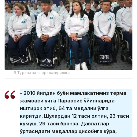
ҚР Туризм ва спорт вазирилиги
– 2010 йилдан буён мамлакатимиз терма
жамоаси учта Параосиё ўйинларида
иштирок этиб, 64 та медални қўлга
киритди. Шулардан 12 таси олтин, 23 таси
кумуш, 29 таси бронза. Давлатлар
ўртасидаги медаллар ҳисобига кўра,