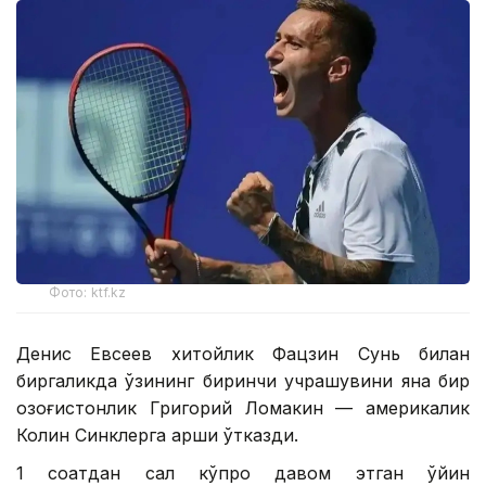
Фото: ktf.kz
Денис Евсеев хитойлик Фацзин Сунь билан
биргаликда ўзининг биринчи учрашувини яна бир
қозоғистонлик Григорий Ломакин — америкалик
Колин Синклерга қарши ўтказди.
1 соатдан сал кўпроқ давом этган ўйин