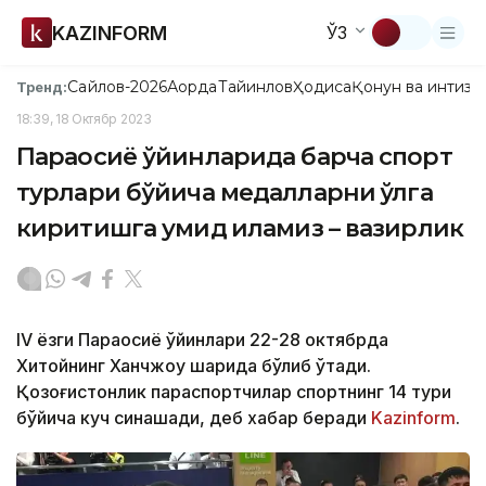
KAZINFORM
ЎЗ
Сайлов-2026
Ақорда
Тайинлов
Ҳодиса
Қонун ва интизо
Тренд:
18:39, 18 Октябр 2023
Параосиё ўйинларида барча спорт
турлари бўйича медалларни қўлга
киритишга умид қиламиз – вазирлик
IV ёзги Параосиё ўйинлари 22-28 октябрда
Хитойнинг Ханчжоу шаҳрида бўлиб ўтади.
Қозоғистонлик параспортчилар спортнинг 14 тури
бўйича куч синашади, деб хабар беради
Kazinform
.