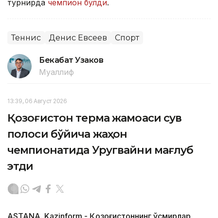
турнирда
чемпион бўлди
.
Теннис
Денис Евсеев
Спорт
Бекабат Узаков
Муаллиф
13:39, 06 Август 2026
Қозоғистон терма жамоаси сув
полоси бўйича жаҳон
чемпионатида Уругвайни мағлуб
этди
ASTANA. Kazinform - Қозоғистоннинг ўсмирлар