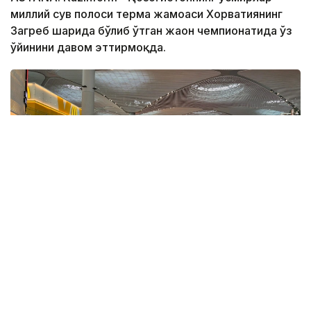
миллий сув полоси терма жамоаси Хорватиянинг
Загреб шаҳрида бўлиб ўтган жаҳон чемпионатида ўз
ўйинини давом эттирмоқда.
Фото: ҚР ҰОК
Учинчи ўйинда қозоғистонлик спортчилар