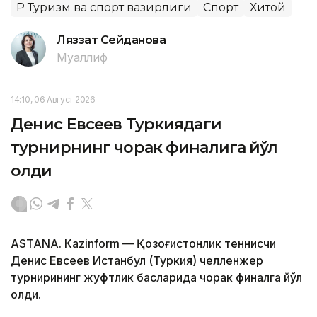
ҚР Туризм ва спорт вазирлиги
Спорт
Хитой
Ляззат Сейданова
Муаллиф
14:10, 06 Август 2026
Денис Евсеев Туркиядаги
турнирнинг чорак финалига йўл
олди
ASTANА. Кazinform — Қозоғистонлик теннисчи
Денис Евсеев Истанбул (Туркия) челленжер
турнирининг жуфтлик баҳсларида чорак финалга йўл
олди.