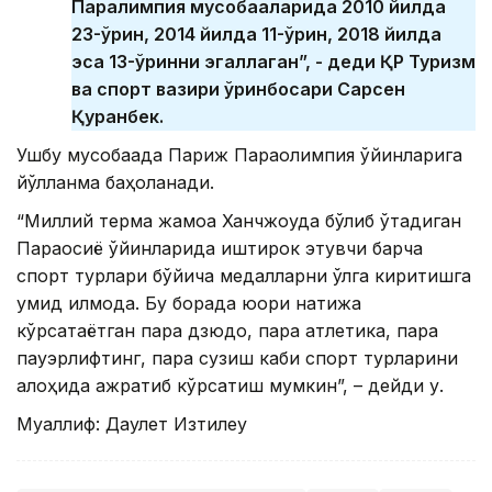
Паралимпия мусобақаларида 2010 йилда
23-ўрин, 2014 йилда 11-ўрин, 2018 йилда
эса 13-ўринни эгаллаган”, - деди ҚР Туризм
ва спорт вазири ўринбосари Сарсен
Қуранбек.
Ушбу мусобақада Париж Параолимпия ўйинларига
йўлланма баҳоланади.
“Миллий терма жамоа Ханчжоуда бўлиб ўтадиган
Параосиё ўйинларида иштирок этувчи барча
спорт турлари бўйича медалларни қўлга киритишга
умид қилмоқда. Бу борада юқори натижа
кўрсатаётган пара дзюдо, пара атлетика, пара
пауэрлифтинг, пара сузиш каби спорт турларини
алоҳида ажратиб кўрсатиш мумкин”, – дейди у.
Муаллиф: Даулет Изтилеу