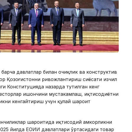
 барча давлатлар билан очиқлик ва конструктив
ғор Қозоғистонни ривожлантириш сиёсати изчил
ги Конституцияда назарда тутилган кенг
весторлар ишончини мустаҳкамлаш, иқтисодиётни
икни кенгайтириш учун қулай шароит
йинчиликлар шароитида иқтисодий ҳамкорликни
 2025 йилда ЕОИИ давлатлари ўртасидаги товар