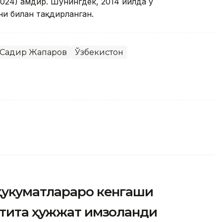
024) ҳамдир. Шунингдек, 2014 йилда у
и билан тақдирланган.
Садир Жапаров
Ўзбекистон
ҳукуматлараро кенгаши
лтита ҳужжат имзоланди