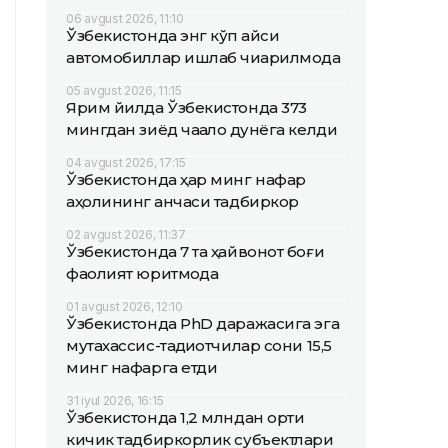
06 avgust 2026, 11:10
Ўзбекистонда энг кўп қайси
автомобиллар ишлаб чиқарилмоқда
05 avgust 2026, 11:15
Ярим йилда Ўзбекистонда 373
мингдан зиёд чақалоқ дунёга келди
04 avgust 2026, 17:15
Ўзбекистонда ҳар минг нафар
аҳолининг қанчаси тадбиркор
02 avgust 2026, 11:37
Ўзбекистонда 7 та ҳайвонот боғи
фаолият юритмоқда
01 avgust 2026, 12:10
Ўзбекистонда PhD даражасига эга
мутахассис-тадқиқотчилар сони 15,5
минг нафарга етди
31 iyul 2026, 16:15
Ўзбекистонда 1,2 млндан ортиқ
кичик тадбиркорлик субъектлари