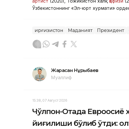
артист
(2020), Тожикистон халқ
ҳофизи
(2
Ўзбекистоннинг «Эл-юрт хурмати» орден
Қирғизистон
Маданият
Президент
Жарасқан Нұрыбаев
Муаллиф
15:38, 07 Август 2026
Чўлпон-Отада Евроосиё 
йиғилиши бўлиб ўтди: о