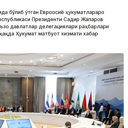
ида бўлиб ўтган Евроосиё ҳукуматлараро
Республикаси Президенти Садир Жапаров
аъзо давлатлар делегациялари раҳбарлари
 ҳақда Ҳукумат матбуот хизмати хабар