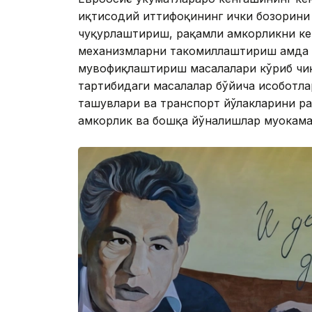
иқтисодий иттифоқининг ички бозорини
чуқурлаштириш, рақамли ҳамкорликни к
механизмларни такомиллаштириш ҳамда
мувофиқлаштириш масалалари кўриб чиқ
тартибидаги масалалар бўйича ҳисоботла
ташувлари ва транспорт йўлакларини ра
ҳамкорлик ва бошқа йўналишлар муҳокама