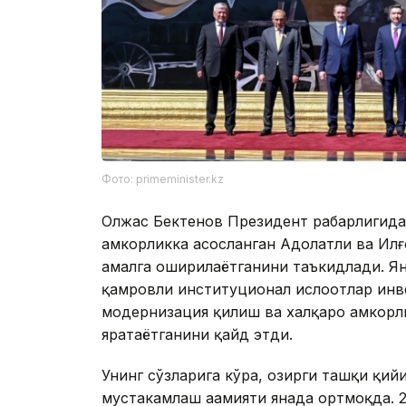
Фото: primeminister.kz
Олжас Бектенов Президент раҳбарлигида
ҳамкорликка асосланган Адолатли ва Ил
амалга оширилаётганини таъкидлади. Ян
қамровли институционал ислоҳотлар ин
модернизация қилиш ва халқаро ҳамкорл
яратаётганини қайд этди.
Унинг сўзларига кўра, ҳозирги ташқи қи
мустаҳкамлаш аҳамияти янада ортмоқда.