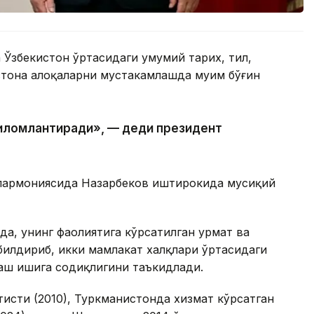
 Ўзбекистон ўртасидаги умумий тарих, тил,
тона алоқаларни мустаҳкамлашда муҳим бўғин
илҳомлантиради», — деди президент
илармониясида Назарбеков иштирокида мусиқий
да, унинг фаолиятига кўрсатилган ҳурмат ва
билдириб, икки мамлакат халқлари ўртасидаги
аш ишига содиқлигини таъкидлади.
тисти (2010), Туркманистонда хизмат кўрсатган