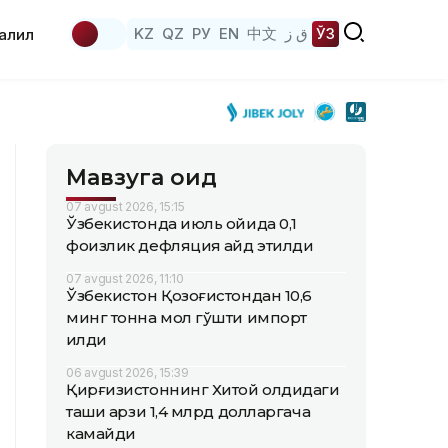
KZ
QZ
РУ
EN
中文
ق ز
ЎЗ
аҳлил
Мавзуга оид
07 avgust 2026, 15:15
Ўзбекистонда июль ойида 0,1
фоизлик дефляция қайд этилди
07 avgust 2026, 11:10
Ўзбекистон Қозоғистондан 10,6
минг тонна мол гўшти импорт
қилди
06 avgust 2026, 15:39
Қирғизистоннинг Хитой олдидаги
ташқи қарзи 1,4 млрд долларгача
камайди