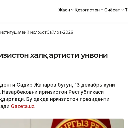
Жаҳон
Қозоғистон
Сиёсат
Т
нституциявий ислоҳот
Сайлов-2026
изистон халқ артисти унвони
зиденти Садир Жапаров бугун, 13 декабрь куни
 Назарбековни Қирғизистон Республикаси
қдирлади. Бу ҳақда Қирғизистон президенти
зади
Gazeta.uz
.