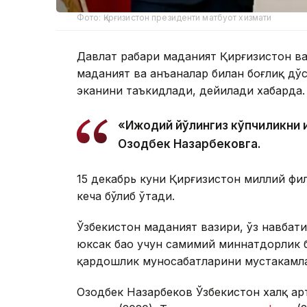
Фото: Қирғизистон президенти матбуот хизмати
Давлат раҳбари маданият Қирғизистон ва
маданият ва анъаналар билан боғлиқ дўс
эканини таъкидлади, дейилади хабарда.
«Ижодий йўлингиз кўпчиликни 
Озодбек Назарбековга.
15 декабрь куни Қирғизистон миллий ф
кеча бўлиб ўтади.
Ўзбекистон маданият вазири, ўз навбати
юксак баҳо учун самимий миннатдорлик 
қардошлик муносабатларини мустаҳкамл
Озодбек Назарбеков Ўзбекистон халқ ар