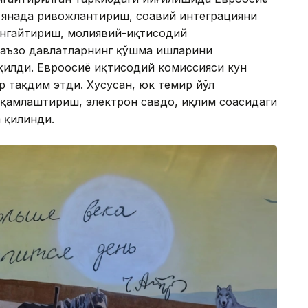
 янада ривожлантириш, соҳавий интеграцияни
енгайтириш, молиявий-иқтисодий
 аъзо давлатларнинг қўшма ишларини
илди. Евроосиё иқтисодий комиссияси кун
р тақдим этди. Хусусан, юк темир йўл
қамлаштириш, электрон савдо, иқлим соҳасидаги
 қилинди.