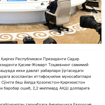
 Қирғиз Республикаси Президенти Садир
резиденти Қасим-Жомарт Тоқаевнинг самимий
рашувда икки давлат раҳбарлари ўртасидаги
шувга асосланган иттифоқчилик муносабатлари
. Сўнгги беш йилда Қозоғистон–Қирғизистон
ки баробар ошиб, 2,2 миллиард АҚШ долларига
нгайтирилган таркибдаги йиғилишида Евроосиё