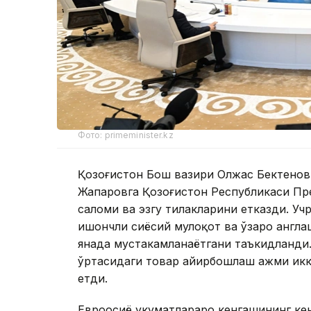
Фото: primeminister.kz
Қозоғистон Бош вазири Олжас Бектенов
Жапаровга Қозоғистон Республикаси П
саломи ва эзгу тилакларини етказди. Уч
ишончли сиёсий мулоқот ва ўзаро англа
янада мустаҳкамланаётгани таъкидланди
ўртасидаги товар айирбошлаш ҳажми ик
етди.
Евроосиё ҳукуматлараро кенгашининг ке