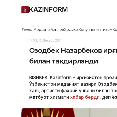
KAZINFORM
Ақорда
Тайинлов
Ҳодиса
Қонун ва интизом
Ко
Тренд:
17:53, 13 Декабр 2024
Озодбек Назарбеков Қирғ
билан тақдирланди
BISHKEK. Kazinform – Қирғизистон пре
Ўзбекистон маданият вазири Озодбек
халқ артисти фахрий унвони билан та
матбуот хизмати
хабар берди
, деп ё