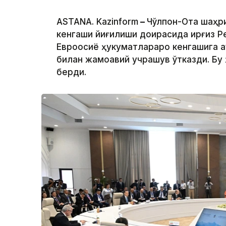
ASTANA. Kazinform
–
Чўлпон-Ота шаҳр
кенгаши йиғилиши доирасида Қирғиз 
Евроосиё ҳукуматлараро кенгашига 
билан жамоавий учрашув ўтказди. Бу
берди.