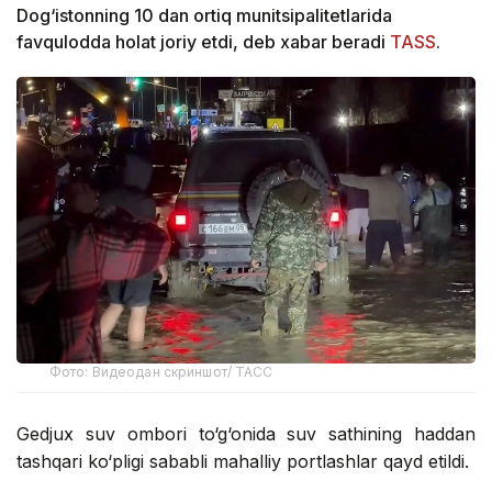
Dog‘istonning 10 dan ortiq munitsipalitetlarida
favqulodda holat joriy etdi, deb xabar beradi
TASS
.
Фото: Видеодан скриншот/ ТАСС
Gedjux suv ombori to‘g‘onida suv sathining haddan
tashqari ko‘pligi sababli mahalliy portlashlar qayd etildi.