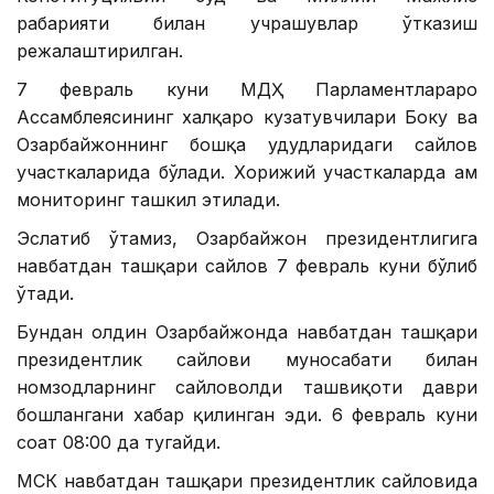
раҳбарияти билан учрашувлар ўтказиш
режалаштирилган.
7 февраль куни МДҲ Парламентлараро
Ассамблеясининг халқаро кузатувчилари Боку ва
Озарбайжоннинг бошқа ҳудудларидаги сайлов
участкаларида бўлади. Хорижий участкаларда ҳам
мониторинг ташкил этилади.
Эслатиб ўтамиз, Озарбайжон президентлигига
навбатдан ташқари сайлов 7 февраль куни бўлиб
ўтади.
Бундан олдин Озарбайжонда навбатдан ташқари
президентлик сайлови муносабати билан
номзодларнинг сайловолди ташвиқоти даври
бошлангани хабар қилинган эди. 6 февраль куни
соат 08:00 да тугайди.
МСК навбатдан ташқари президентлик сайловида