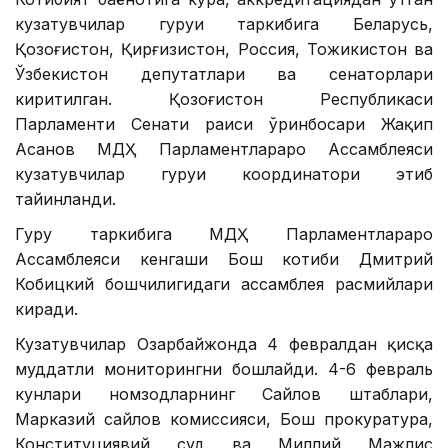
кузатувчилар гуруҳи таркибига Беларусь,
Қозоғистон, Қирғизистон, Россия, Тожикистон ва
Ўзбекистон депутатлари ва сенаторлари
киритилган. Қозоғистон Республикаси
Парламенти Сенати раиси ўринбосари Жақип
Асанов МДҲ Парламентлараро Ассамблеяси
кузатувчилар гуруҳи координатори этиб
тайинланди.
Гуруҳ таркибига МДҲ Парламентлараро
Ассамблеяси кенгаши Бош котиби Дмитрий
Кобицкий бошчилигидаги ассамблея расмийлари
киради.
Кузатувчилар Озарбайжонда 4 февралдан қисқа
муддатли мониторингни бошлайди. 4-6 февраль
кунлари номзодларнинг Сайлов штаблари,
Марказий сайлов комиссияси, Бош прокуратура,
Конституциявий суд ва Миллий Мажлис