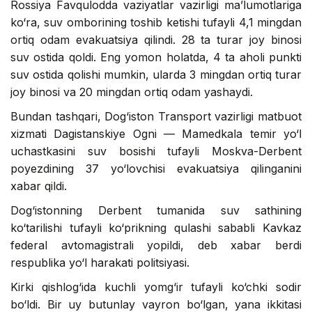
Rossiya Favqulodda vaziyatlar vazirligi ma’lumotlariga
ko‘ra, suv omborining toshib ketishi tufayli 4,1 mingdan
ortiq odam evakuatsiya qilindi. 28 ta turar joy binosi
suv ostida qoldi. Eng yomon holatda, 4 ta aholi punkti
suv ostida qolishi mumkin, ularda 3 mingdan ortiq turar
joy binosi va 20 mingdan ortiq odam yashaydi.
Bundan tashqari, Dog‘iston Transport vazirligi matbuot
xizmati Dagistanskiye Ogni — Mamedkala temir yo‘l
uchastkasini suv bosishi tufayli Moskva-Derbent
poyezdining 37 yo‘lovchisi evakuatsiya qilinganini
xabar qildi.
Dog‘istonning Derbent tumanida suv sathining
ko‘tarilishi tufayli ko‘prikning qulashi sababli Kavkaz
federal avtomagistrali yopildi, deb xabar berdi
respublika yo‘l harakati politsiyasi.
Kirki qishlog‘ida kuchli yomg‘ir tufayli ko‘chki sodir
bo‘ldi. Bir uy butunlay vayron bo‘lgan, yana ikkitasi