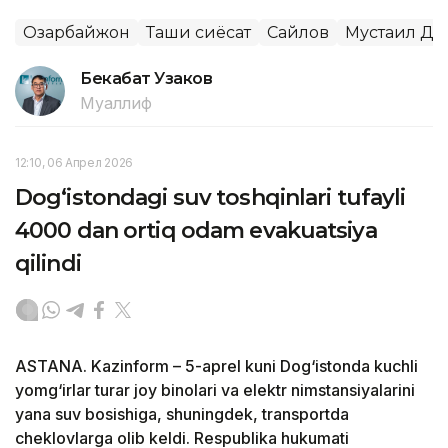
Озарбайжон
Ташқи сиёсат
Сайлов
Мустақил Да
Бекабат Узаков
Муаллиф
12:10, 06 Апрел 2026
Dog‘istondagi suv toshqinlari tufayli
4000 dan ortiq odam evakuatsiya
qilindi
ASTANA. Kazinform – 5-aprel kuni Dog‘istonda kuchli
yomg‘irlar turar joy binolari va elektr nimstansiyalarini
yana suv bosishiga, shuningdek, transportda
cheklovlarga olib keldi. Respublika hukumati