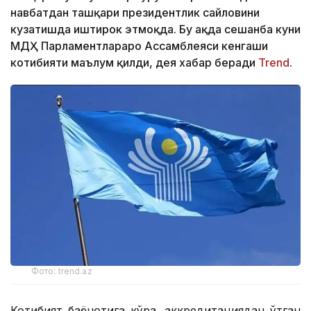
навбатдан ташқари президентлик сайловини
кузатишда иштирок этмоқда. Бу ҳақда сешанба куни
МДҲ Парламентлараро Ассамблеяси кенгаши
котибияти маълум қилди, дея хабар беради
Trend
.
Фото: trend.az
Котибият баёнотига кўра, аккредитациядан ўтган