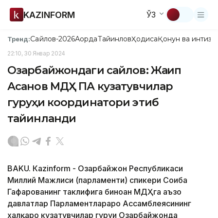
KAZINFORM
ЎЗ
Сайлов-2026
Ақорда
Тайинлов
Ҳодиса
Қонун ва интизо
Тренд:
22:10, 30 Январ 2024
Озарбайжондаги сайлов: Жақип
Асанов МДҲ ПА кузатувчилар
гуруҳи координатори этиб
тайинланди
BAKU. Кazinform - Озарбайжон Республикаси
Миллий Мажлиси (парламенти) спикери Соҳиба
Гафарованинг таклифига биноан МДҲга аъзо
давлатлар Парламентлараро Ассамблеясининг
халқаро кузатувчилар гуруҳи Озарбайжонда