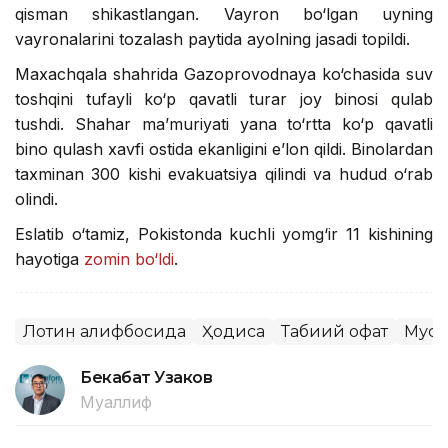
qisman shikastlangan. Vayron bo‘lgan uyning
vayronalarini tozalash paytida ayolning jasadi topildi.
Maxachqala shahrida Gazoprovodnaya ko‘chasida suv
toshqini tufayli ko‘p qavatli turar joy binosi qulab
tushdi. Shahar ma’muriyati yana to‘rtta ko‘p qavatli
bino qulash xavfi ostida ekanligini e’lon qildi. Binolardan
taxminan 300 kishi evakuatsiya qilindi va hudud o‘rab
olindi.
Eslatib o‘tamiz, Pokistonda kuchli yomg‘ir 11 kishining
hayotiga
zomin bo‘ldi
.
Лотин алифбосида
Ҳодиса
Табиий офат
Муст
Бекабат Узаков
Муаллиф