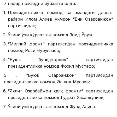
7 нафар номзодни рўйхатга олди:
Президентликка номзод ва амалдаги давлат
раҳбари Илҳом Алиев ҳукмрон “Ени Озарбайжон”
партиясидан;
Ўзини ўзи кўрсатган номзод Зоҳид Ўруж;
“Миллий фронт” партиясидан президентликка
номзод Рози Нуруллаев;
“Буюк бунёдкорлик” партиясидан
президентликка номзод Фозил Мустафо;
5 . “Буюк Озарбайжон” партиясидан
президентликка номзод Элшод Мусаев;
“Яхлит Озарбайжон халқ фронти” партиясидан
президентликка номзод Гудрат Хасанқулиев;
Ўзини ўзи кўрсатган номзод Фуад Алиев.