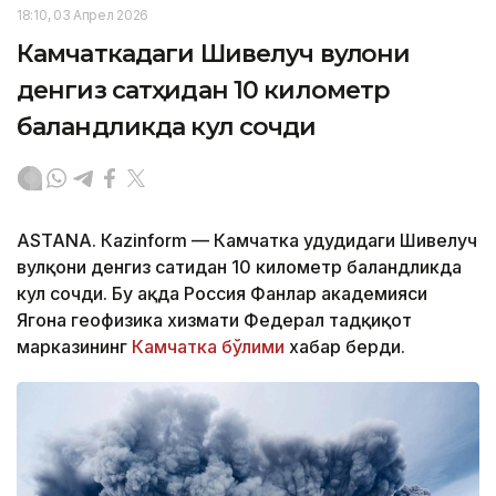
18:10, 03 Апрел 2026
Камчаткадаги Шивелуч вулқони
денгиз сатҳидан 10 километр
баландликда кул сочди
ASTANА. Кazinform — Камчатка ҳудудидаги Шивелуч
вулқони денгиз сатҳидан 10 километр баландликда
кул сочди. Бу ҳақда Россия Фанлар академияси
Ягона геофизика хизмати Федерал тадқиқот
марказининг
Камчатка бўлими
хабар берди.