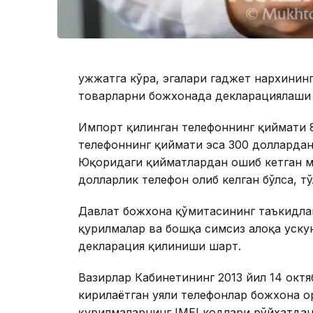
Ҳужжатга кўра, эгалари гаджет нархинин
товарларни божхонада декларациялаши 
Импорт қилинган телефоннинг қиймати 
телефоннинг қиймати эса 300 доллардан
Юқоридаги қийматлардан ошиб кетган м
долларлик телефон олиб келган бўлса, 
Давлат божхона қўмитасининг таъкидла
қурилмалар ва бошқа симсиз алоқа ускун
декларация қилиниши шарт.
Вазирлар Кабинетининг 2013 йил 14 октя
кирилаётган уяли телефонлар божхона о
қурилмаларнинг IMEI кодлари рўйхатдан