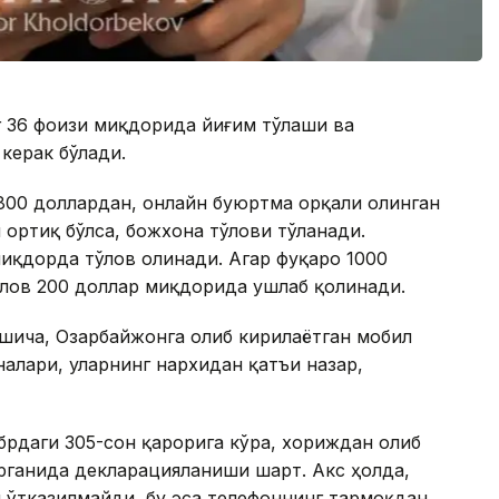
г 36 фоизи миқдорида йиғим тўлаши ва
керак бўлади.
800 доллардан, онлайн буюртма орқали олинган
 ортиқ бўлса, божхона тўлови тўланади.
иқдорда тўлов олинади. Агар фуқаро 1000
тўлов 200 доллар миқдорида ушлаб қолинади.
шича, Озарбайжонга олиб кирилаётган мобил
алари, уларнинг нархидан қатъи назар,
брдаги 305-сон қарорига кўра, хориждан олиб
рганида декларацияланиши шарт. Акс ҳолда,
 ўтказилмайди, бу эса телефоннинг тармоқдан