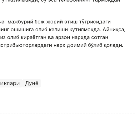
а, мажбурий бож жорий этиш тўғрисидаги
нинг ошишига олиб келиши кутилмоқда. Айниқса,
з олиб кираётган ва арзон нархда сотган
истрибьюторлардаги нарх доимий бўлиб қолади.
ликлари
Дунё