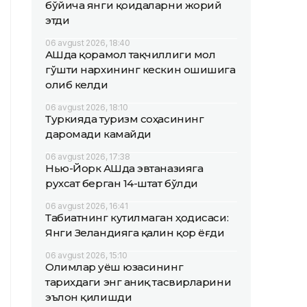
бўйича янги қоидаларни жорий
этди
06 avgust 2026, 18:40
АҚШда қорамол тақчиллиги мол
гўшти нархининг кескин ошишига
олиб келди
06 avgust 2026, 18:10
Туркияда туризм соҳасининг
даромади камайди
06 avgust 2026, 17:38
Нью-Йорк АҚШда эвтаназияга
рухсат берган 14-штат бўлди
06 avgust 2026, 16:41
Табиатнинг кутилмаган ҳодисаси:
Янги Зеландияга қалин қор ёғди
06 avgust 2026, 15:10
Олимлар Қуёш юзасининг
тарихдаги энг аниқ тасвирларини
эълон қилишди