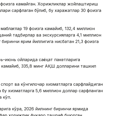
2 фоизга камайган. Хорижликлар жойлаштириш
лари сарфлаган бўлиб, бу харажатлар 30 фоизга
маблағлар 19 фоизга камайиб, 132,4 миллион
аний тадбирлар ва экскурсияларга 4,1 миллион
 биринчи ярим йиллигига нисбатан 21,3 фоизга
рь–июнь ойларида саёҳат пакетларига
а камайиб, 335,8 минг АҚШ долларини ташкил
 спорт ва кўнгилочар хизматларга сарфлайдиган
 бу хизматларга 5,6 миллион доллар сарфланган
а кўп.
рига кўра, 2026 йилнинг биринчи ярмида
афар хорижлик фуқаро ташриф буюрган.