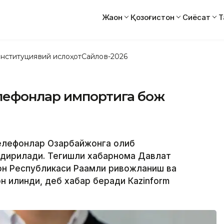
Жаҳон
Қозоғистон
Сиёсат
Т
нституциявий ислоҳот
Сайлов-2026
лефонлар импортига бож
телефонлар Озарбайжонга олиб
ндирилади. Тегишли хабарнома Давлат
он Республикаси Рақамли ривожланиш ва
 қилинди, деб хабар беради Кazinform