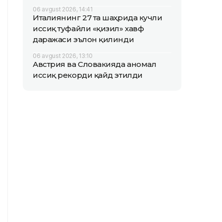
06 avgust 2026, 14:41
Италиянинг 27 та шаҳрида кучли
иссиқ туфайли «қизил» хавф
даражаси эълон қилинди
06 avgust 2026, 13:10
Австрия ва Словакияда аномал
иссиқ рекорди қайд этилди