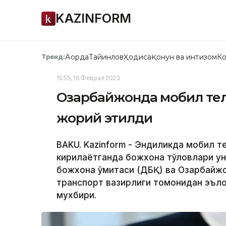
KAZINFORM
Ақорда
Тайинлов
Ҳодиса
Қонун ва интизом
Ко
Тренд:
15:55, 16 Феврал 2023
Озарбайжонда мобил те
жорий этилди
BAKU. Kazinform - Эндиликда мобил 
кирилаётганда божхона тўловлари у
божхона қўмитаси (ДБҚ) ва Озарбайж
транспорт вазирлиги томонидан эълон
мухбири.