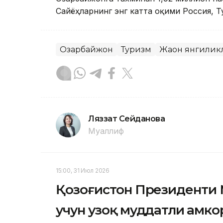
Сайёҳларнинг энг катта оқими Россия, Т
Озарбайжон
Туризм
Жаҳон янгилик
Ляззат Сейданова
Муаллиф
15:00, 31 Июл 2026
Қозоғистон Президенти
учун узоқ муддатли ҳамк