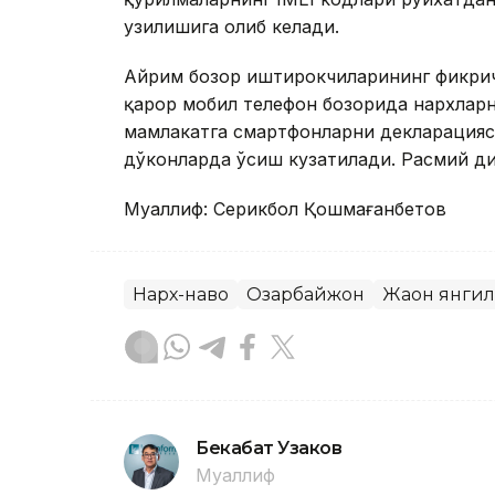
узилишига олиб келади.
Айрим бозор иштирокчиларининг фикрич
қарор мобил телефон бозорида нархлар
мамлакатга смартфонларни декларацияси
дўконларда ўсиш кузатилади. Расмий д
Муаллиф: Серикбол Қошмағанбетов
Нарх-наво
Озарбайжон
Жаҳон янги
Бекабат Узаков
Муаллиф