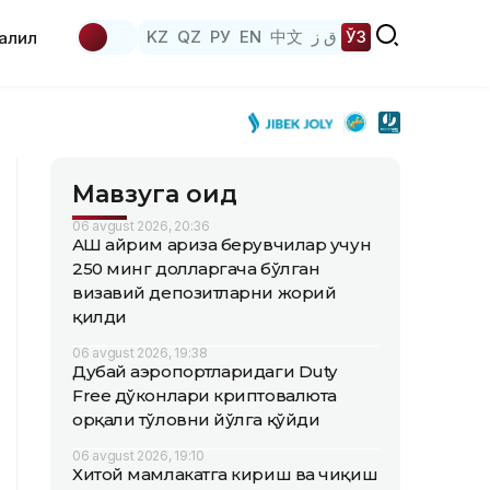
KZ
QZ
РУ
EN
中文
ق ز
ЎЗ
аҳлил
Мавзуга оид
06 avgust 2026, 20:36
АҚШ айрим ариза берувчилар учун
250 минг долларгача бўлган
визавий депозитларни жорий
қилди
06 avgust 2026, 19:38
Дубай аэропортларидаги Duty
Free дўконлари криптовалюта
орқали тўловни йўлга қўйди
06 avgust 2026, 19:10
Хитой мамлакатга кириш ва чиқиш