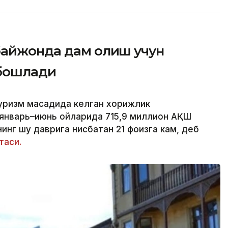
байжонда дам олиш учун
 бошлади
уризм мақсадида келган хорижлик
 январь–июнь ойларида 715,9 миллион АҚШ
инг шу даврига нисбатан 21 фоизга кам, деб
таси.