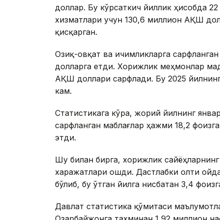
доллар. Бу кўрсаткич йиллик ҳисобда 2
хизматлари учун 130,6 миллион АҚШ дол
қисқарган.
Озиқ-овқат ва ичимликларга сарфланган 
долларга етди. Хорижлик меҳмонлар мад
АҚШ доллари сарфлади. Бу 2025 йилнинг
кам.
Статистикага кўра, жорий йилнинг янва
сарфланган маблағлар ҳажми 18,2 фоизг
этди.
Шу билан бирга, хорижлик сайёҳларнинг
харажатлари ошди. Дастлабки олти ойда
бўлиб, бу ўтган йилга нисбатан 3,4 фоизг
Давлат статистика қўмитаси маълумотла
Озарбайжонга тахминан 1,92 миллион н