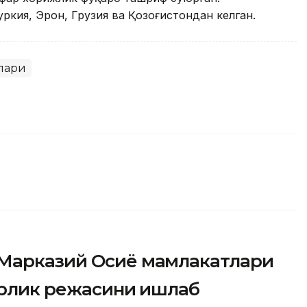
уркия, Эрон, Грузия ва Қозоғистондан келган.
лари
 Марказий Осиё мамлакатлари
орлик режасини ишлаб