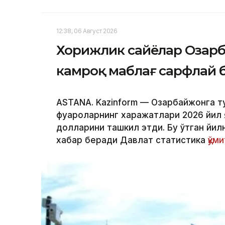
12:38, 06 Август 2026
Хорижлик сайёҳлар Озар
камроқ маблағ сарфлай
ASTANA. Kazinform — Озарбайжонга т
фуқароларнинг харажатлари 2026 йил
долларини ташкил этди. Бу ўтган йилн
хабар беради Давлат статистика
қўми