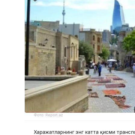
Фото: Report.az
Харажатларнинг энг катта қисми трансп