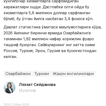
кўнгилочар хизматларга сарфлайдиган
харажатлари ошди. Дастлабки олти ойда бу
хизматларга 5,6 миллион доллар сарфланган
бўлиб, бу ўтган йилга нисбатан 3,4 фоизга кўп.
Давлат статистика қўмитаси маълумотларига кўра,
2026 йилнинг биринчи ярмида Озарбайжонга
тахминан 1,92 миллион нафар хорижлик фуқаро
ташриф буюрган. Сайёҳларнинг энг катта оқими
Россия, Туркия, Эрон, Грузия ва Қозоғистондан
келган.
Озарбайжон
Туризм
Жаҳон янгиликлари
Ляззат Сейданова
Муаллиф
15:00, 31 Июл 2026