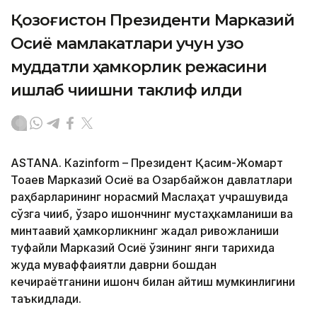
Қозоғистон Президенти Марказий
Осиё мамлакатлари учун узоқ
муддатли ҳамкорлик режасини
ишлаб чиқишни таклиф қилди
ASTANА. Кazinform – Президент Қасим-Жомарт
Тоқаев Марказий Осиё ва Озарбайжон давлатлари
раҳбарларининг норасмий Маслаҳат учрашувида
сўзга чиқиб, ўзаро ишончнинг мустаҳкамланиши ва
минтақавий ҳамкорликнинг жадал ривожланиши
туфайли Марказий Осиё ўзининг янги тарихида
жуда муваффақиятли даврни бошдан
кечираётганини ишонч билан айтиш мумкинлигини
таъкидлади.