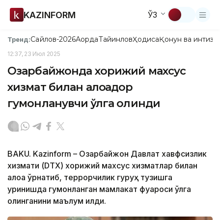
KAZINFORM
ЎЗ
Сайлов-2026
Ақорда
Тайинлов
Ҳодиса
Қонун ва интизо
Тренд:
12:37, 23 Июл 2025
Озарбайжонда хорижий махсус
хизмат билан алоқадор
гумонланувчи қўлга олинди
BAKU. Kazinform – Озарбайжон Давлат хавфсизлик
хизмати (DTX) хорижий махсус хизматлар билан
алоқа ўрнатиб, террорчилик гуруҳ тузишга
уринишда гумонланган мамлакат фуқароси қўлга
олинганини маълум қилди.