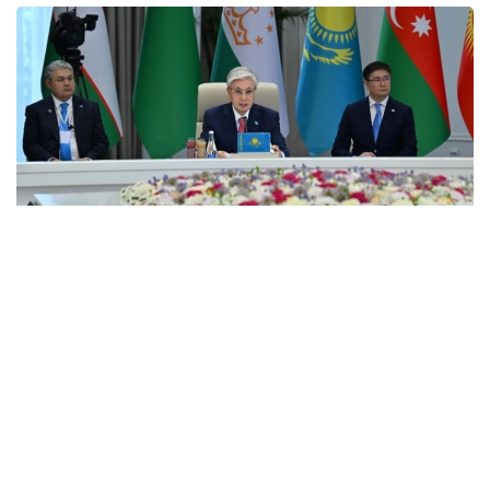
Фото: Ақорда
Давлат раҳбари Туркманистон Президенти
Сердар Бердимуҳамедовга ушбу муҳим
Шартномага қўшилгани учун миннатдорчилик
билдирди.
– Кейинги босқич юқорида айтиб ўтилган