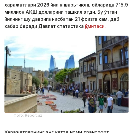
харажатлари 2026 йил январь–июнь ойларида 715,9
миллион АҚШ долларини ташкил этди. Бу ўтган
йилнинг шу даврига нисбатан 21 фоизга кам, деб
хабар беради Давлат статистика
қўмитаси.
Фото: Report.az
Харажатларнинг энг катта қисми транспорт