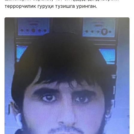
террорчилик гуруҳи тузишга уринган.