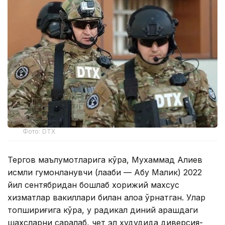
Фото: DTX
Тергов маълумотларига кўра, Мухаммад Алиев
исмли гумонланувчи (лақаби — Абу Малик) 2022
йил сентябридан бошлаб хорижий махсус
хизматлар вакиллари билан алоқа ўрнатган. Улар
топшириғига кўра, у радикал диний қарашдаги
шахсларни саралаб, чет эл ҳудудида диверсия-