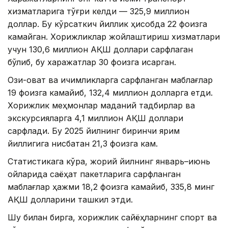
хизматларига тўғри келди — 325,9 миллион
доллар. Бу кўрсаткич йиллик ҳисобда 22 фоизга
камайган. Хорижликлар жойлаштириш хизматлари
учун 130,6 миллион АҚШ доллари сарфлаган
бўлиб, бу харажатлар 30 фоизга қисқарган.
Озиқ-овқат ва ичимликларга сарфланган маблағлар
19 фоизга камайиб, 132,4 миллион долларга етди.
Хорижлик меҳмонлар маданий тадбирлар ва
экскурсияларга 4,1 миллион АҚШ доллари
сарфлади. Бу 2025 йилнинг биринчи ярим
йиллигига нисбатан 21,3 фоизга кам.
Статистикага кўра, жорий йилнинг январь–июнь
ойларида саёҳат пакетларига сарфланган
маблағлар ҳажми 18,2 фоизга камайиб, 335,8 минг
АҚШ долларини ташкил этди.
Шу билан бирга, хорижлик сайёҳларнинг спорт ва