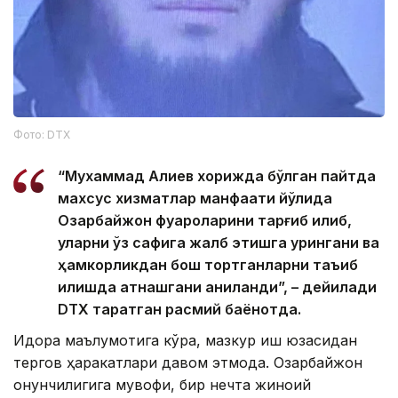
Фото: DTX
“Мухаммад Алиев хорижда бўлган пайтда
махсус хизматлар манфаати йўлида
Озарбайжон фуқароларини тарғиб қилиб,
уларни ўз сафига жалб этишга урингани ва
ҳамкорликдан бош тортганларни таъқиб
қилишда қатнашгани аниқланди”, – дейилади
DTX тарқатган расмий баёнотда.
Идора маълумотига кўра, мазкур иш юзасидан
тергов ҳаракатлари давом этмоқда. Озарбайжон
қонунчилигига мувофиқ, бир нечта жиноий