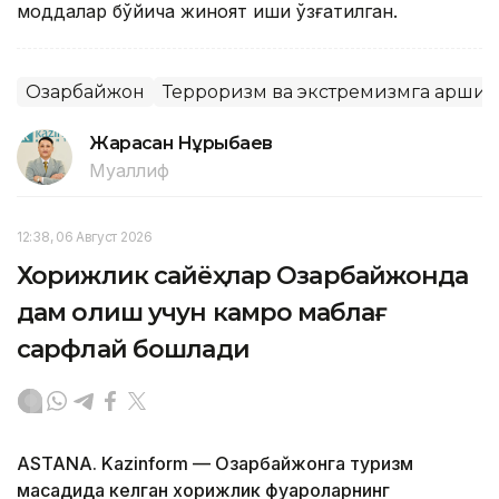
моддалар бўйича жиноят иши қўзғатилган.
Озарбайжон
Терроризм ва экстремизмга қарши 
Жарасқан Нұрыбаев
Муаллиф
12:38, 06 Август 2026
Хорижлик сайёҳлар Озарбайжонда
дам олиш учун камроқ маблағ
сарфлай бошлади
ASTANA. Kazinform — Озарбайжонга туризм
мақсадида келган хорижлик фуқароларнинг