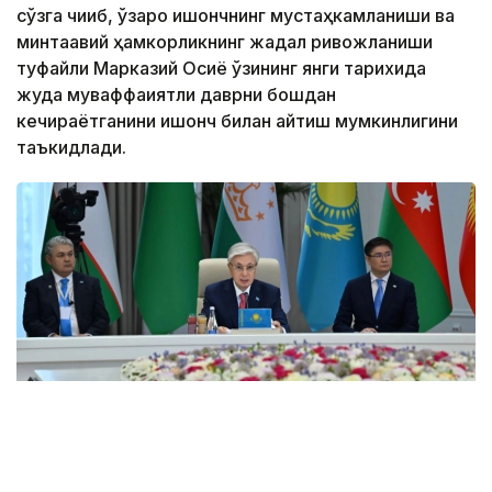
сўзга чиқиб, ўзаро ишончнинг мустаҳкамланиши ва
минтақавий ҳамкорликнинг жадал ривожланиши
туфайли Марказий Осиё ўзининг янги тарихида
жуда муваффақиятли даврни бошдан
кечираётганини ишонч билан айтиш мумкинлигини
таъкидлади.
Фото: Ақорда