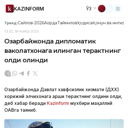
KAZINFORM
ЎЗ
Сайлов-2026
Ақорда
Тайинлов
Ҳодиса
Қонун ва интизо
Тренд:
13:32, 18 Ноябр 2023
Озарбайжонда дипломатик
ваколатхонага қилинган терактнинг
олди олинди
Озарбайжонда Давлат хавфсизлик хизмати (ДХХ)
хорижий элчихонага қарши терактнинг олдини олди,
деб хабар беради
Кazinform
мухбири маҳаллий
ОАВга таяниб.