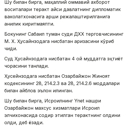
Шу билан бирга, маҳаллий оммавий ахборот
воситалари теракт қайси давлатнинг дипломатик
ваколатхонасига қарши режалаштирилганига
аниқлик киритмаяпти.
Бокунинг Сабаил туман суди ДХХ терговчисининг
М. Х. Ҳусайнзодага нисбатан аризасини кўриб
чиқди.
Суд Ҳусайнзодага нисбатан 4 ой муддатга эҳтиёт
чорасини танлади.
Ҳусейнзодага нисбатан Озарбайжон Жиноят
кодексининг 28, 214.2.3 ва 28, 214.2.6 моддалари
билан айблов эълон қилинган.
Шу билан бирга, Исроилнинг Ynet нашри
Озарбайжон махсус хизматлари Исроил
элчихонасида содир этилган терактнинг олдини
олди, деб ёзади.