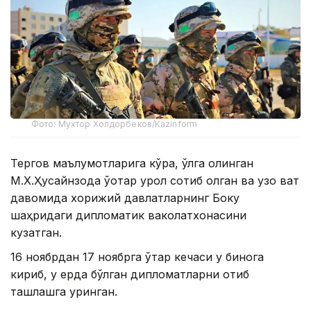
Фото: Мухтор Холдорбеков/Kazinform
Тергов маълумотларига кўра, қўлга олинган
М.Х.Ҳусайнзода ўқотар қурол сотиб олган ва узоқ вақт
давомида хорижий давлатларнинг Боку
шаҳридаги дипломатик ваколатхонасини
кузатган.
16 ноябрдан 17 ноябрга ўтар кечаси у бинога
кириб, у ерда бўлган дипломатларни отиб
ташлашга уринган.