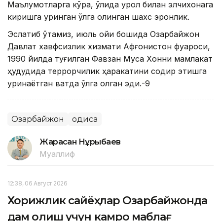
Маълумотларга кўра, қўлида қурол билан элчихонага
киришга уринган қўлга олинган шахс эронлик.
Эслатиб ўтамиз, июль ойи бошида Озарбайжон
Давлат хавфсизлик хизмати Афғонистон фуқароси,
1990 йилда туғилган Фавзан Муса Хонни мамлакат
ҳудудида террорчилик ҳаракатини содир этишга
уринаётган вақтда қўлга олган эди.-9
Озарбайжон
Ҳодиса
Жарасқан Нұрыбаев
Муаллиф
12:38, 06 Август 2026
Хорижлик сайёҳлар Озарбайжонда
дам олиш учун камроқ маблағ