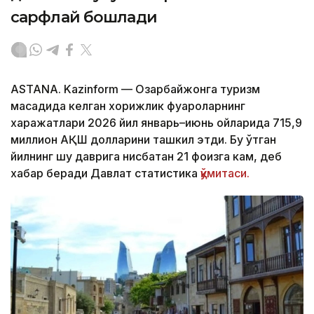
сарфлай бошлади
ASTANA. Kazinform — Озарбайжонга туризм
мақсадида келган хорижлик фуқароларнинг
харажатлари 2026 йил январь–июнь ойларида 715,9
миллион АҚШ долларини ташкил этди. Бу ўтган
йилнинг шу даврига нисбатан 21 фоизга кам, деб
хабар беради Давлат статистика
қўмитаси.