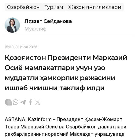
Озарбайжон
Туризм
Жаҳон янгиликлари
Ляззат Сейданова
Муаллиф
15:00, 31 Июл 2026
Қозоғистон Президенти Марказий
Осиё мамлакатлари учун узоқ
муддатли ҳамкорлик режасини
ишлаб чиқишни таклиф қилди
ASTANА. Кazinform – Президент Қасим-Жомарт
Тоқаев Марказий Осиё ва Озарбайжон давлатлари
раҳбарларининг норасмий Маслаҳат учрашувида