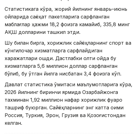
Статистикага кўра, жорий йилнинг январь–июнь
ойларида саёҳат пакетларига сарфланган
маблағлар ҳажми 18,2 фоизга камайиб, 335,8 минг
АҚШ долларини ташкил этди.
Шу билан бирга, хорижлик сайёҳларнинг спорт ва
кўнгилочар хизматларга сарфлайдиган
харажатлари ошди. Дастлабки олти ойда бу
хизматларга 5,6 миллион доллар сарфланган
бўлиб, бу ўтган йилга нисбатан 3,4 фоизга кўп.
Давлат статистика қўмитаси маълумотларига кўра,
2026 йилнинг биринчи ярмида Озарбайжонга
тахминан 1,92 миллион нафар хорижлик фуқаро
ташриф буюрган. Сайёҳларнинг энг катта оқими
Россия, Туркия, Эрон, Грузия ва Қозоғистондан
келган.