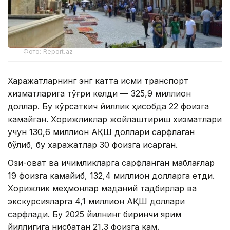
Фото: Report.az
Харажатларнинг энг катта қисми транспорт
хизматларига тўғри келди — 325,9 миллион
доллар. Бу кўрсаткич йиллик ҳисобда 22 фоизга
камайган. Хорижликлар жойлаштириш хизматлари
учун 130,6 миллион АҚШ доллари сарфлаган
бўлиб, бу харажатлар 30 фоизга қисқарган.
Озиқ-овқат ва ичимликларга сарфланган маблағлар
19 фоизга камайиб, 132,4 миллион долларга етди.
Хорижлик меҳмонлар маданий тадбирлар ва
экскурсияларга 4,1 миллион АҚШ доллари
сарфлади. Бу 2025 йилнинг биринчи ярим
йиллигига нисбатан 21,3 фоизга кам.